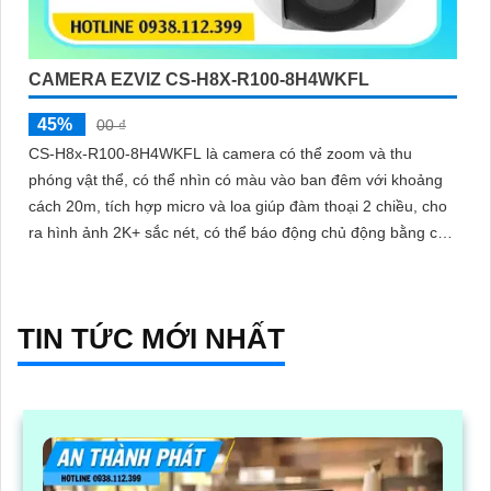
CAMERA EZVIZ CS-H8X-R100-8H4WKFL
45%
00 ₫
CS-H8x-R100-8H4WKFL là camera có thể zoom và thu
phóng vật thể, có thể nhìn có màu vào ban đêm với khoảng
cách 20m, tích hợp micro và loa giúp đàm thoại 2 chiều, cho
ra hình ảnh 2K+ sắc nét, có thể báo động chủ động bằng còi
và đèn
TIN TỨC MỚI NHẤT