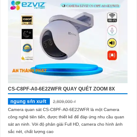
CS-C8PF-A0-6E22WFR QUAY QUÉT ZOOM 8X
ngung s₫n xu₫t
2,809,000 ₫
Camera quan sát CS-C8PF-A0-6E22WFR là một Camera
công nghệ tiên tiến, được thiết kế để đáp ứng nhu cầu quan
sát an ninh. Với độ phân giải Full HD, camera cho hình ảnh
sắc nét, chất lượng cao