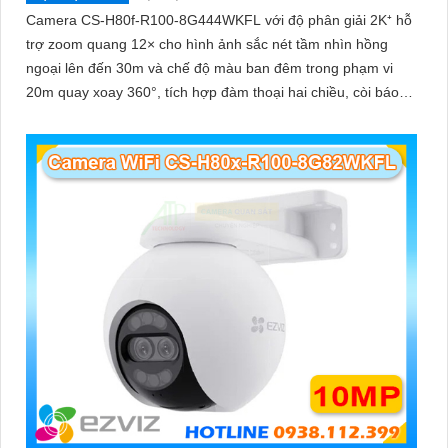
Camera CS-H80f-R100-8G444WKFL với độ phân giải 2K⁺ hỗ
trợ zoom quang 12× cho hình ảnh sắc nét tầm nhìn hồng
ngoại lên đến 30m và chế độ màu ban đêm trong phạm vi
20m quay xoay 360°, tích hợp đàm thoại hai chiều, còi báo
động và đèn chớp, camera giúp nâng cao an ninh hiệu quả.
Đạt chuẩn IP67 có khả năng chống bụi, nước, đảm bảo hoạt
động ổn định trong mọi điều kiện thời tiết