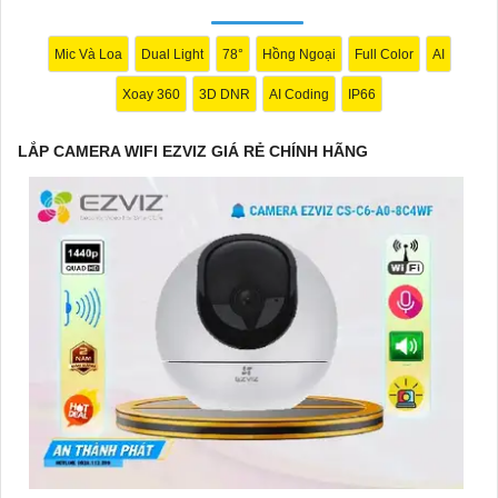
minh, giữ an ninh tốt hơn cho ngôi nhà của bạn.
Mic Và Loa
Dual Light
78°
Hồng Ngoại
Full Color
AI
Xoay 360
3D DNR
AI Coding
IP66
Hy vọng mẫu tư giới thiệu trên sẽ giúp bạn trong việc quảng bá
sản phẩm Camera Wifi Ezviz. Nếu có bất kỳ ý kiến hoặc cần sự
LẮP CAMERA WIFI EZVIZ GIÁ RẺ CHÍNH HÃNG
chỉnh sửa nào, bạn đừng ngần ngại để lại lời nhắn. Chúc bạn
thành công!
'