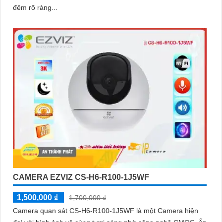
đêm rõ ràng...
CAMERA EZVIZ CS-H6-R100-1J5WF
1,500,000 ₫
1,700,000 ₫
Camera quan sát CS-H6-R100-1J5WF là một Camera hiện