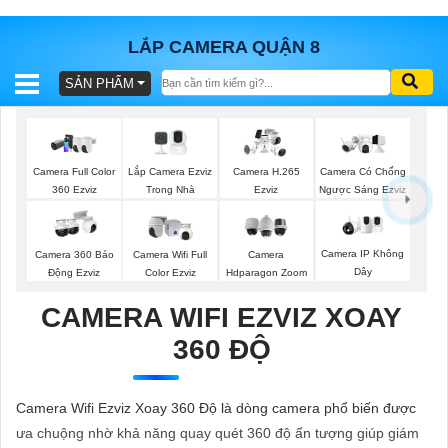
LẮP CAMERA QUẬN 8
SẢN PHẨM
BÁO
GIÁ
TRỌN
GÓI
Lắp Camera Ezviz
Camera Full Color
Camera H.265
Camera Có Chống
Trong Nhà
360 Ezviz
Ezviz
Ngược Sáng Ezviz
SẢN
Camera IP Không
Camera 360 Báo
Camera Wifi Full
Camera
Dây
Động Ezviz
Color Ezviz
Hdparagon Zoom
PHẨM
CAMERA WIFI EZVIZ XOAY
360 ĐỘ
TƯ
VẤN
Camera Wifi Ezviz Xoay 360 Độ là dòng camera phổ biến được
LẮP
ưa chuộng nhờ khả năng quay quét 360 độ ấn tượng giúp giám