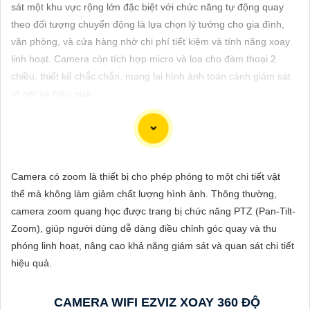
ĐẶT
sát một khu vực rộng lớn đặc biệt với chức năng tự động quay
theo đối tượng chuyển động là lựa chọn lý tưởng cho gia đình,
văn phòng, và cửa hàng nhờ chi phí tiết kiệm và tính năng xoay
linh hoạt. Camera còn tích hợp micro và loa cho đàm thoại 2
PHỤ
chiều, thiết kế chắc chắn, mang lại hình ảnh toàn cảnh giám sát
KIỆN
rõ nét và hiệu quả.
CAMERA
TƯ
Chào bạn, dưới đây là một mẫu tư giới thiệu sản phẩm Camera
Camera có zoom là thiết bị cho phép phóng to một chi tiết vật
VẤN
Wifi Ezviz giá rẻ chính hãng mà bạn có thể tham khảo:
thể mà không làm giảm chất lượng hình ảnh. Thông thường,
DỊCH
camera zoom quang học được trang bị chức năng PTZ (Pan-Tilt-
VỤ
📷 Camera WiFi Ezviz C3W | Giá rẻ - Chính hãng 📷
Zoom), giúp người dùng dễ dàng điều chỉnh góc quay và thu
🔹 Thiết kế hiện đại, chống nước IP66 giúp sử dụng ở mọi điều
phóng linh hoạt, nâng cao khả năng giám sát và quan sát chi tiết
kiện thời tiết.🔹 Độ phân giải Full HD 1080p, hình ảnh sắc nét,
hiệu quả.
chất lượng cao.🔹 Kết nối không dây qua WiFi, dễ dàng cài đặt
và sử dụng.🔹 Hỗ trợ thẻ nhớ lên đến 256GB, ghi lại và lưu trữ
CAMERA WIFI EZVIZ XOAY 360 ĐỘ
thông tin dễ dàng.🔹 Tính năng cảnh báo chuyển động thông