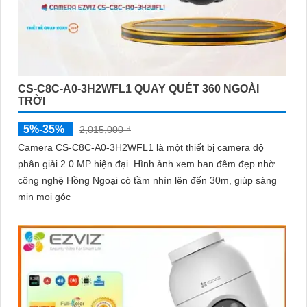
CS-C8C-A0-3H2WFL1 QUAY QUÉT 360 NGOÀI
TRỜI
5%-35%
2,015,000 ₫
Camera CS-C8C-A0-3H2WFL1 là một thiết bị camera độ
phân giải 2.0 MP hiện đại. Hình ảnh xem ban đêm đẹp nhờ
công nghệ Hồng Ngoại có tầm nhìn lên đến 30m, giúp sáng
mịn mọi góc