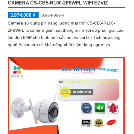
CAMERA CS-CB5-R100-2F8WFL WIFI EZVIZ
3,974,000 ₫
3,974,000 ₫
Camera sử dụng pin năng lượng mặt trời CS-CB5-R100-
2F8WFL là camera giám sát thông minh với độ phân giải cao
lên đến 8MP cho hình ảnh sắc nét và chi tiết Tích hợp công
nghệ AI camera có khả năng phát hiện dáng người và
phương tiện báo động khi phát hiện xâm nhập Thiết kế bền bỉ
chống nước IP65 phù hợp lắp đặt trong mọi điều kiện thời
tiết. Camera An Ninh CS-CB5-R100-2F8WFL có khả năng còi
hú, đèn chớp báo động, Wifi Không Dây, chức năng AI deep
learning phân biệt người & phương tiện