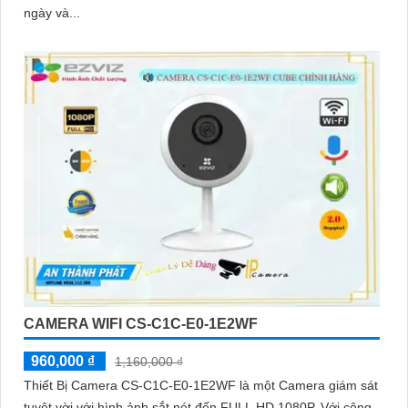
ngày và...
CAMERA WIFI CS-C1C-E0-1E2WF
960,000 ₫
1,160,000 ₫
Thiết Bị Camera CS-C1C-E0-1E2WF là một Camera giám sát
tuyệt vời với hình ảnh sắt nét đến FULL HD 1080P. Với công