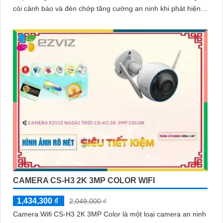
còi cảnh báo và đèn chớp tăng cường an ninh khi phát hiện
sự xâm nhập camera tích hợp tấm pin năng lượng mặt trời và
pin sạc đạt chuẩn IP65 chống nước và bụi giúp hoạt động
bền bỉ trong mọi điều kiện thời tiết.
CAMERA CS-H3 2K 3MP COLOR WIFI
1,434,300 ₫
2,049,000 ₫
Camera Wifi CS-H3 2K 3MP Color là một loại camera an ninh