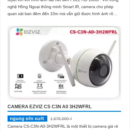
nghệ Hồng Ngoại thông minh Smart IR, camera cho phép
quan sát ban đêm đến 10m mà vẫn giữ được hình ảnh rõ
ràng
CAMERA EZVIZ CS C3N A0 3H2WFRL
ngung s₫n xu₫t
1,675,000 ₫
Camera CS-C3N-A0-3H2WFRL là một thiết bị camera giá rẻ