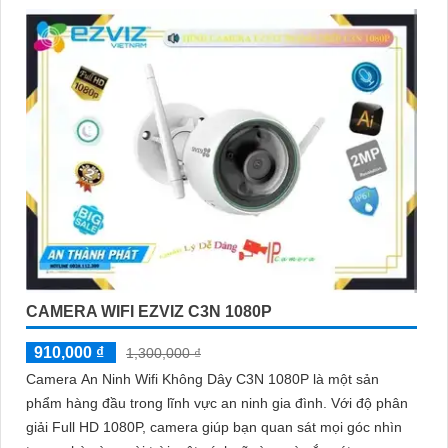
Hy vọng mẫu tư giới thiệu trên sẽ giúp bạn trong việc quảng bá
sản phẩm Camera Wifi Ezviz. Nếu có bất kỳ ý kiến hoặc cần sự
chỉnh sửa nào, bạn đừng ngần ngại để lại lời nhắn. Chúc bạn
thành công!
CAMERA WIFI EZVIZ C3N 1080P
910,000 ₫
1,300,000 ₫
'
Camera An Ninh Wifi Không Dây C3N 1080P là một sản
phẩm hàng đầu trong lĩnh vực an ninh gia đình. Với độ phân
giải Full HD 1080P, camera giúp bạn quan sát mọi góc nhìn