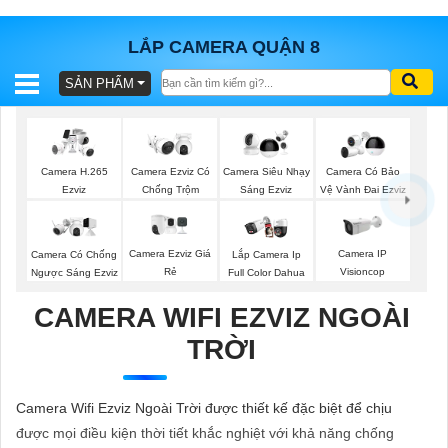
LẮP CAMERA QUẬN 8
SẢN PHẨM
BÁO
GIÁ
TRỌN
GÓI
Camera H.265
Camera Ezviz Có
Camera Siêu Nhạy
Camera Có Bảo
Ezviz
Chống Trộm
Sáng Ezviz
Vệ Vành Đai Ezviz
SẢN
Camera Ezviz Giá
Camera IP
Camera Có Chống
Lắp Camera Ip
Rẻ
Visioncop
Ngược Sáng Ezviz
Full Color Dahua
PHẨM
CAMERA WIFI EZVIZ NGOÀI
TRỜI
TƯ
VẤN
Camera Wifi Ezviz Ngoài Trời được thiết kế đặc biệt để chịu
LẮP
được mọi điều kiện thời tiết khắc nghiệt với khả năng chống