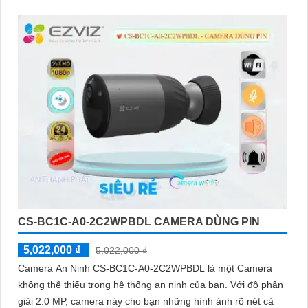
camera giá rẻ với khả năng lưu trữ dữ liệu lên đến 512GB
thông qua khe thẻ nhớ
CS-BC1C-A0-2C2WPBDL CAMERA DÙNG PIN
5,022,000 ₫
5,022,000 ₫
Camera An Ninh CS-BC1C-A0-2C2WPBDL là một Camera
không thể thiếu trong hệ thống an ninh của bạn. Với độ phân
giải 2.0 MP, camera này cho bạn những hình ảnh rõ nét cả