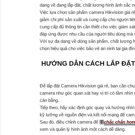
dạng về dạng lắp đặt, chất lượng hình ảnh sắc n
Việc lựa chọn sản phẩm camera Hikvision giá rẻ 
giảm chi phí sản xuất và cung cấp cho người ti
cung cấp đủ thông tin cần thiết cho việc giám 
đáp ứng được nhu cầu của người tiêu dùng mà 
Với sự đa dạng về dòng sản phẩm, chất lượng hìn
chọn hiệu quả cho việc bảo vệ an ninh tại gia đì
HƯỚNG DẪN CÁCH LẮP ĐẶT 
Để lắp đặt Camera Hikvision giá rẻ, bạn cần ch
camera như góc quan sát hay vị trí có tầm nhìn 
cân bằng.
Tiếp theo, hãy xác định góc quay và hướng nhìn
kỹ lưỡng về nguồn điện và kết nối mạng để came
Sau đó, điều chỉnh camera để 🎛
chắc chắn hơn
xem và quản lý hình ảnh một cách dễ dàng.