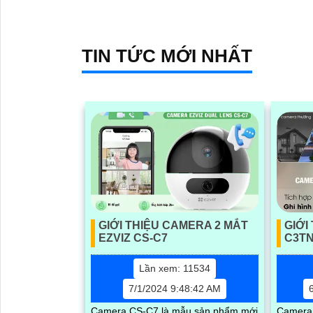
công ng
sáng, camera này sẽ mang lại cho bạn
camera g
những hình ảnh sắc nét ngay cả trong
điều kiện ánh sáng yếu
TIN TỨC MỚI NHẤT
'
GIỚI THIỆU CAMERA 2 MẮT
GIỚI
EZVIZ CS-C7
C3T
Lần xem: 11534
7/1/2024 9:48:42 AM
Camera CS-C7 là mẫu sản phẩm mới
Camera 