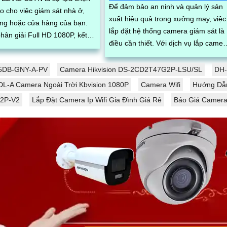
Để đảm bảo an ninh và quản lý sản
o cho việc giám sát nhà ở,
xuất hiệu quả trong xưởng may, việc
ng hoặc cửa hàng của bạn.
lắp đặt hệ thống camera giám sát là
hân giải Full HD 1080P, kết
điều cần thiết. Với dịch vụ lắp camera
Fi ổn định và hồng ngoại
xưởng may giá rẻ của chúng tôi,...
5DB-GNY-A-PV
Camera Hikvision DS-2CD2T47G2P-LSU/SL
DH-
L-A Camera Ngoài Trời Kbvision 1080P
Camera Wifi
Hướng Dẫn
32P-V2
Lắp Đặt Camera Ip Wifi Gia Đình Giá Rẻ
Báo Giá Camera 