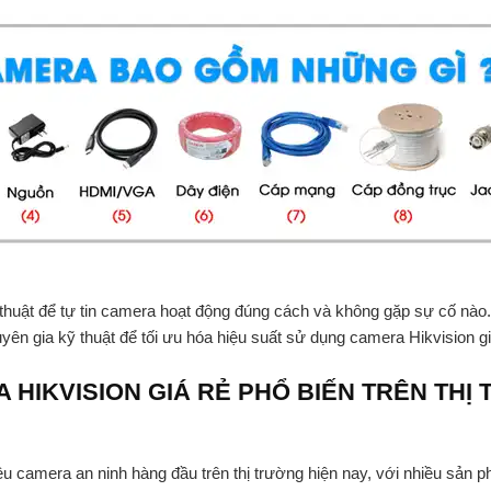
kỹ thuật để tự tin camera hoạt động đúng cách và không gặp sự cố n
uyên gia kỹ thuật để tối ưu hóa hiệu suất sử dụng camera Hikvision g
 HIKVISION GIÁ RẺ PHỔ BIẾN TRÊN THỊ
u camera an ninh hàng đầu trên thị trường hiện nay, với nhiều sản p