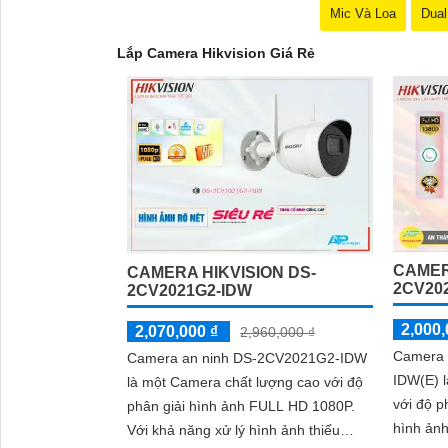
Nếu bạn quan tâm đến việc lắp Camera Hikvision vớ
Mic Và Loa
Dual
sẽ được tư vấn cụ thể về sản phẩm phù hợp với nh
Lắp Camera Hikvision Giá Rẻ
Kết luận
Camera Hikvision không chỉ mang đến sự an toàn và
lượng sắc nét. Hãy đầu tư vào an ninh và yên tâm h
Hy vọng rằng bài viết giới thiệu trên sẽ giúp bạn 
CAMERA
CAMERA HIKVISION DS-
2CV202
2CV2021G2-IDW
2,000,
2,070,000 ₫
2,960,000 ₫
Camera 
Camera an ninh DS-2CV2021G2-IDW
IDW(E) 
là một Camera chất lượng cao với độ
với độ p
phân giải hình ảnh FULL HD 1080P.
hình ảnh 
Với khả năng xử lý hình ảnh thiếu