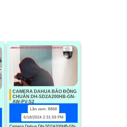
CAMERA DAHUA BÁO ĐỘNG
CHUẨN DH-SD2A200HB-GN-
AW-PV-S2
Lần xem: 8868
6/18/2024 2:31:59 PM
Camera Dahua DH-SD2A200HB-GN-