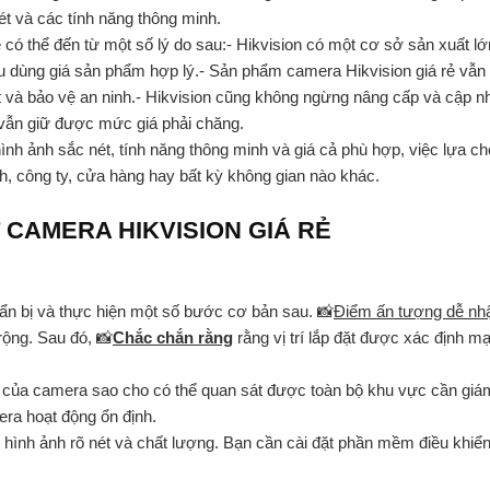
ét và các tính năng thông minh.
có thể đến từ một số lý do sau:- Hikvision có một cơ sở sản xuất lớ
êu dùng giá sản phẩm hợp lý.- Sản phẩm camera Hikvision giá rẻ vẫn
sát và bảo vệ an ninh.- Hikvision cũng không ngừng nâng cấp và cập 
vẫn giữ được mức giá phải chăng.
h ảnh sắc nét, tính năng thông minh và giá cả phù hợp, việc lựa ch
nh, công ty, cửa hàng hay bất kỳ không gian nào khác.
CAMERA HIKVISION GIÁ RẺ
uẩn bị và thực hiện một số bước cơ bản sau. 📸
Điểm ấn tượng dễ nh
rộng. Sau đó, 📸
Chắc chắn rằng
rằng vị trí lắp đặt được xác định 
 của camera sao cho có thể quan sát được toàn bộ khu vực cần giám
ra hoạt động ổn định.
hình ảnh rõ nét và chất lượng. Bạn cần cài đặt phần mềm điều khiển 