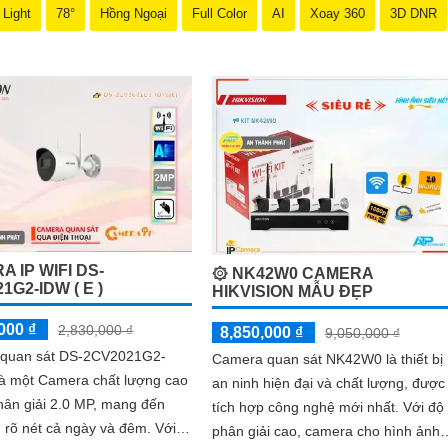
i giá ưu đãi, hãy đến ngay cửa hàng chuyên cung cấp sản phẩm an ninh
 Light
78°
Hồng Ngoại
Full Color
AI
Xoay 360
3D DNR
u cầu của mình.
 bảo vệ cho ngôi nhà hoặc doanh nghiệp của bạn, mà còn là lựa chọn 
ơn với Camera Hikvision!
thu hút được khách hàng quan tâm đến sản phẩm Camera Hikvision giá rẻ
 IP WIFI DS-
۞ NK42W0 CAMERA
1G2-IDW ( E )
HIKVISION MẪU ĐẸP
000 ₫
2,830,000 ₫
8,850,000 ₫
9,050,000 ₫
quan sát DS-2CV2021G2-
Camera quan sát NK42W0 là thiết bị
là một Camera chất lượng cao
an ninh hiện đại và chất lượng, được
hân giải 2.0 MP, mang đến
tích hợp công nghệ mới nhất. Với độ
rõ nét cả ngày và đêm. Với
phân giải cao, camera cho hình ảnh