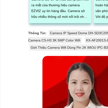
ra mắt của thương hiệu camera
hoàn hả
EZVIZ uy tín hàng đầu. Camera sở
văn phò
hữu nhiều thông số mới nổi trội như
Với độ p
khả năng quay xoay ngoài trời, chống
nối Wi-
nước, quay xoay 360, độ phân giải
thông...
Thông Tin:
Camera IP Speed Dome DH-SD3C20
sắc nét lên đến 2k với ống kính kép
Camera CS-H3 3K 5MP Color Wifi
KX-AF2001S-D
Giới Thiệu Camera Wifi Dùng Pin 2K IMOU IPC-B