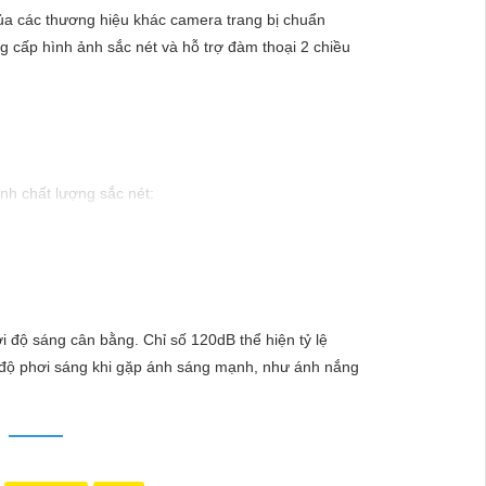
 của các thương hiệu khác camera trang bị chuẩn
 cấp hình ảnh sắc nét và hỗ trợ đàm thoại 2 chiều
ảnh chất lượng sắc nét:
hắc lắp đặt Camera Hikvision, giải pháp hàng đầu
lý tưởng cho việc bảo vệ tài sản và an ninh cho mọi
 độ sáng cân bằng. Chỉ số 120dB thể hiện tỷ lệ
nh độ phơi sáng khi gặp ánh sáng mạnh, như ánh nắng
hi tiết nào trong quá trình giám sát. - Giá cả phải
mọi người.
ần kỹ năng chuyên môn.