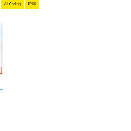
 uy tín. Với đội ngũ nhân viên chuyên nghiệp, bạn
AI Coding
IP66
thông minh với giá cả phải chăng và hình ảnh chất
 và chất lượng.