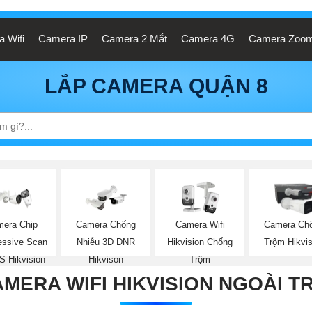
 Wifi
Camera IP
Camera 2 Mắt
Camera 4G
Camera Zoo
LẮP CAMERA QUẬN 8
era Chip
Camera Chống
Camera Wifi
Camera Ch
essive Scan
Nhiễu 3D DNR
Hikvision Chống
Trộm Hikvis
 Hikvision
Hikvison
Trộm
MERA WIFI HIKVISION NGOÀI T