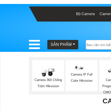
Bộ Camera
Camera
BÁO
GIÁ
TRỌN
GÓI
SẢN PHẨM
SẢN
PHẨM
Camera IP Full
Camera 360 Chống
Cam
Color Hikvision
Trộm Hikvision
Progr
TƯ
CMOS
VẤN
CA
LẮP