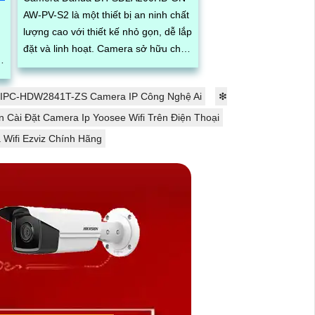
AW-PV-S2 là một thiết bị an ninh chất
lượng cao với thiết kế nhỏ gọn, dễ lắp
đặt và linh hoạt. Camera sở hữu chất
lượng hình ảnh sắc nét độ phân
giải...
IPC-HDW2841T-ZS Camera IP Công Nghệ Ai
❇
 Cài Đặt Camera Ip Yoosee Wifi Trên Điện Thoại
Wifi Ezviz Chính Hãng