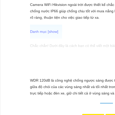
ĐẶT
Camera WiFi Hikvision ngoài trời được thiết kế chắ
chống nước IP66 giúp chống chịu tốt với mưa nắng k
rõ ràng, thuận tiện cho việc giao tiếp từ xa.
PHỤ
KIỆN
CAMERA
Chắc chắn! Dưới đây là cách bạn có thể viết một bài 
Lắp Camera Hikvision - Giải pháp an ninh hoàn hảo
TƯ
Bạn đang tìm kiếm giải pháp an ninh hiệu quả và c
VẤN
trong lĩnh vực an ninh và giám sát. Với chất lượng 
DỊCH
người.
WDR 120dB là công nghệ chống ngược sáng được trang
VỤ
Tại sao chọn Camera Hikvision?
giữa độ chói của các vùng sáng nhất và tối nhất tr
- Chất lượng hình ảnh: Camera Hikvision mang đến hì
trực tiếp hoặc đèn xe, giữ chi tiết cả ở vùng sáng và 
chăng: Mặc dù chất lượng vượt trội, Camera Hikvis
- Dễ sử dụng: Camera Hikvision được thiết kế đơn 
Nơi mua Camera Hikvision giá rẻ