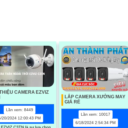
hệ hồng ngoại Smart IR,
sắc nét và chất lượng màu sắc
iúp...
 THIỆU CAMERA EZVIZ
LẮP CAMERA XƯỞNG MAY
N
GIÁ RẺ
Lần xem: 8449
Lần xem: 10017
6/20/2024 12:00:43 PM
6/18/2024 2:54:34 PM
EZVIZ C3TN là sự lựa chọn