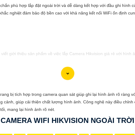
c chắn phù hợp lắp đặt ngoài trời và dễ dàng kết hợp với đầu ghi hình
hắc nghiệt đảm bảo độ bền cao với khả năng kết nối WiFi ổn định cung
viết giới thiệu sản phẩm về việc lắp Camera Hikvision giá rẻ với hình 
hi phí phải chăng cho ngôi nhà hoặc doanh nghiệp của mình? Hãy cân n
hình ảnh sắc nét và giá cả phải chăng, Camera Hikvision là sự lựa chọn 
 bị tích hợp trong camera quan sát giúp ghi lại hình ảnh rõ ràng với
ong cảnh, giúp cải thiện chất lượng hình ảnh. Công nghệ này điều chỉ
nh ảnh chất lượng cao, sắc nét và rõ ràng. Bạn sẽ không bỏ lỡ bất kỳ c
tối, mang lại hình ảnh rõ nét.
ion vẫn
tin tưởng
mức giá hợp lý, phù hợp với nhu cầu và túi tiền của 
CAMERA WIFI HIKVISION NGOÀI TRỜI
giản và dễ sử dụng, giúp bạn dễ dàng cài đặt và vận hành mà không c