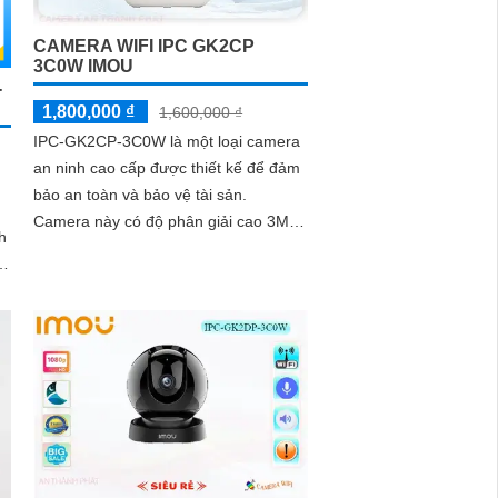
CAMERA WIFI IPC GK2CP
3C0W IMOU
-
1,800,000 ₫
1,600,000 ₫
IPC-GK2CP-3C0W là một loại camera
an ninh cao cấp được thiết kế để đảm
bảo an toàn và bảo vệ tài sản.
Camera này có độ phân giải cao 3MP,
h
cho hình ảnh sắc nét và chi tiết
m