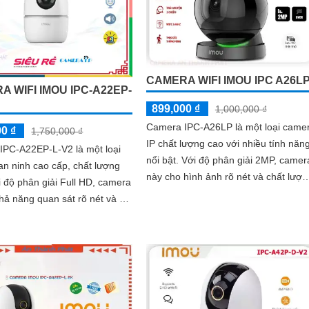
CAMERA WIFI IMOU IPC A26L
A WIFI IMOU IPC-A22EP-
899,000 ₫
1,000,000 ₫
Camera IPC-A26LP là một loại came
00 ₫
1,750,000 ₫
IP chất lượng cao với nhiều tính năn
IPC-A22EP-L-V2 là một loại
nổi bật. Với độ phân giải 2MP, camera
n ninh cao cấp, chất lượng
này cho hình ảnh rõ nét và chất lượn
cao
hả năng quan sát rõ nét và chi
 Thiết kế nhỏ gọn và chắc...