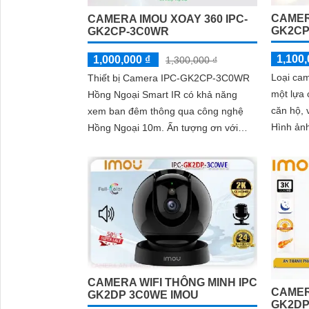
CAMERA
CAMERA IMOU XOAY 360 IPC-
GK2CP
GK2CP-3C0WR
1,100,
1,000,000 ₫
1,300,000 ₫
Loại ca
Thiết bị Camera IPC-GK2CP-3C0WR
một lựa 
Hồng Ngoại Smart IR có khả năng
căn hộ, 
xem ban đêm thông qua công nghệ
Hình ản
Hồng Ngoại 10m. Ấn tượng ơn với
nghệ hồ
những thông số là camera này phù
hiệu quả
hợp cho việc giám sát shop với khả
năng xoay 360 độ
CAMERA WIFI THÔNG MINH IPC
CAMERA
GK2DP 3C0WE IMOU
GK2DP