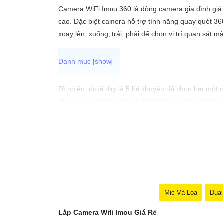
ĐẶT
Camera WiFi Imou 360 là dòng camera gia đình giá 
cao. Đặc biệt camera hỗ trợ tính năng quay quét 36
xoay lên, xuống, trái, phải để chọn vị trí quan sát
PHỤ
KIỆN
CAMERA
Dĩ nhiên, dưới đây là 5 lời khuyên để chọn lựa một
📹 Camera Chính Hãng
1:
Độ phân giải (Resolution)
🌟
2:
Chức năng cảm biến chuyển động (Motion Sens
TƯ
sát.
VẤN
⫸
3:
Tích hợp hồng ngoại (Night Vision): Chọn came
DỊCH
4:
Tính năng lưu trữ (Storage): Lựa chọn camera có 
VỤ
✔️
5:
Ứng dụng di động (Mobile App): Chọn camera c
Hy vọng những lời khuyên trên sẽ giúp bạn lựa chọ
Mic Và Loa
Dual
Lắp Camera Wifi Imou Giá Rẻ