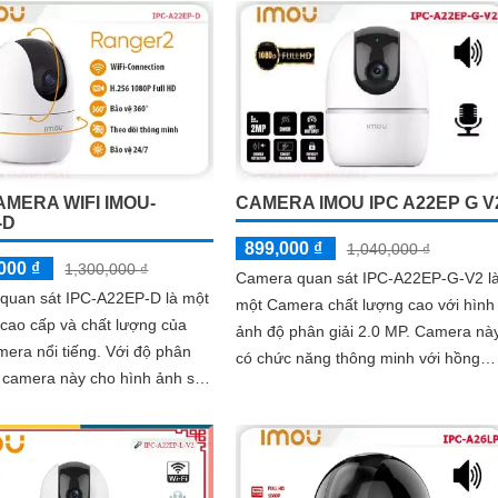
AMERA WIFI IMOU-
CAMERA IMOU IPC A22EP G V
-D
899,000 ₫
1,040,000 ₫
000 ₫
1,300,000 ₫
Camera quan sát IPC-A22EP-G-V2 l
quan sát IPC-A22EP-D là một
một Camera chất lượng cao với hình
cao cấp và chất lượng của
ảnh độ phân giải 2.0 MP. Camera này
nổi tiếng. Với độ phân
có chức năng thông minh với hồng
, camera này cho hình ảnh sắc
ngoại SMD, giúp hình ảnh trong đêm
iết
sáng rõ nét hơn