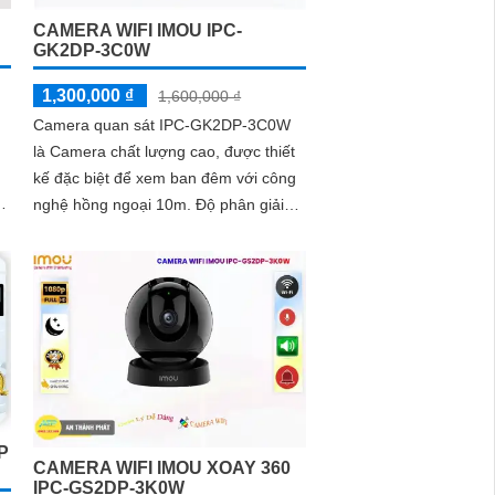
CAMERA WIFI IMOU IPC-
GK2DP-3C0W
1,300,000 ₫
1,600,000 ₫
Camera quan sát IPC-GK2DP-3C0W
là Camera chất lượng cao, được thiết
kế đặc biệt để xem ban đêm với công
nghệ hồng ngoại 10m. Độ phân giải
Ultra 2k lite cho hình ảnh sắc nét và
chi tiết
P
CAMERA WIFI IMOU XOAY 360
IPC-GS2DP-3K0W