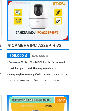
2
❇ CAMERA IPC-A22EP-H-V2
899,000 ₫
920,000 ₫
à
Camera Wifi IPC-A22EP-H-V2 là một
thiết bị giám sát thông minh sử dụng
công nghệ mạng Wifi để kết nối với hệ
thống giám sát. Được trang bị các tính
năng tiên tiến, camera này...