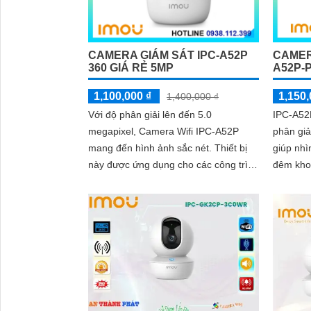
CAMERA GIÁM SÁT IPC-A52P
CAMER
360 GIÁ RẺ 5MP
A52P-
1,100,000 ₫
1,150,
1,400,000 ₫
Với độ phân giải lên đến 5.0
IPC-A52
megapixel, Camera Wifi IPC-A52P
phân giả
mang đến hình ảnh sắc nét. Thiết bị
giúp nhì
này được ứng dụng cho các công trình
đêm kho
với mức giá phải chăng, có khả năng
6mm cho 
quan...
công...