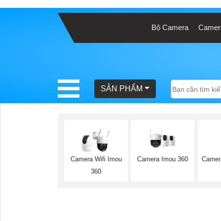
Bộ Camera
Camera
BÁO
GIÁ
TRỌN
GÓI
SẢN PHẨM
SẢN
PHẨM
Camera Imou 360
Camer
Camera Wifi Imou
360
TƯ
VẤN
LẮP