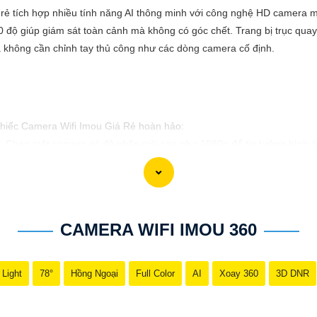
rẻ tích hợp nhiều tính năng AI thông minh với công nghệ HD camera ma
0 độ giúp giám sát toàn cảnh mà không có góc chết. Trang bị trục quay
 mà không cần chỉnh tay thủ công như các dòng camera cố định.
 chiếc Camera Wifi Imou Giá Rẻ hoàn hảo:
: Chọn một camera có độ phân giải cao như 1080p để tin tưởng hình ản
or): Đảm bảo camera có tính năng cảm biến chuyển động để báo động
ra có tích hợp hồng ngoại để quan sát ban đêm một cách rõ ràng và chi
tính năng lưu trữ video trực tiếp trên thẻ nhớ hoặc trên đám mây để d
CAMERA WIFI IMOU 360
ó ứng dụng di động tương thích với hệ điều hành của bạn để có thể x
n được một chiếc Camera Wifi Imou Giá Rẻ hoàn hảo!
 Light
78°
Hồng Ngoại
Full Color
AI
Xoay 360
3D DNR