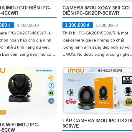
 IMOU GỌI ĐIỆN IPC-
CAMERA IMOU XOAY 360 GỌI
-4C0WR
ĐIỆN IPC-GK2CP-5C0WR
000 ₫
1,300,000 ₫
1,400,000 ₫
1,600,000 ₫
mera IPC-GK2CP-4C0WR là
Thiết bị IPC-GK2CP-5C0WR là một
chọn hoàn hảo cho gia đình
loại camera giá rẻ nhưng có chất
với nhiều tính năng ưu việt.
lượng hình ảnh sáng đẹp hơn so với
h ban đêm sáng đẹp nhờ công
CMOS. Nó được trang bị công nghệ
ng ngoại 10m, giúp quan sát
thiếu sáng Hồng Ngoại với tầm nhìn
 trong bóng tối
10m trong điều kiện ánh sáng yếu
LẮP CAMERA IMOU IPC GK2D
 WIFI IMOU IPC-
5C0WE
-5C0W