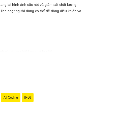
ng lại hình ảnh sắc nét và giám sát chất lượng
 linh hoạt người dùng có thể dễ dàng điều khiển và
h rõ nét và chất lượng video tốt.
 khi có hoạt động đột ngột trong khu vực quan
 tiết.
ễ dàng xem lại hoặc chia sẻ video.
em camera từ xa mọi lúc, mọi nơi.
AI Coding
IP66