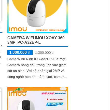
P
CAMERA WIFI IMOU XOAY 360
3MP IPC-A32EP-L
ra
g
1,000,000 ₫
1,300,000 ₫
Camera An Ninh IPC-A32EP-L là một
g
Camera hàng đầu trong lĩnh vực giám
sát an ninh. Với độ phân giải 2MP và
công nghệ nén hình ảnh cao, camera
IPC-A32EP-L mang lại hình ảnh sắc
nét và chất lượng cao