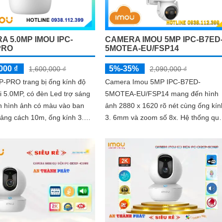
A 5.0MP IMOU IPC-
CAMERA IMOU 5MP IPC-B7ED
PRO
5MOTEA-EU/FSP14
000 ₫
5%-35%
1,600,000 ₫
2,090,000 ₫
P-PRO trang bị ống kính độ
Camera Imou 5MP IPC-B7ED-
i 5.0MP, có đèn Led trợ sáng
5MOTEA-EU/FSP14 mang đến hình
n hình ảnh có màu vào ban
ảnh 2880 x 1620 rõ nét cùng ống kín
ảng cách 10m, ống kính 3.
3. 6mm và zoom số 8x. Hệ thống quay
ra gốc nhìn rộng, hỗ trợ
quét ngang 340° dọc 90° loại bỏ điể
mù