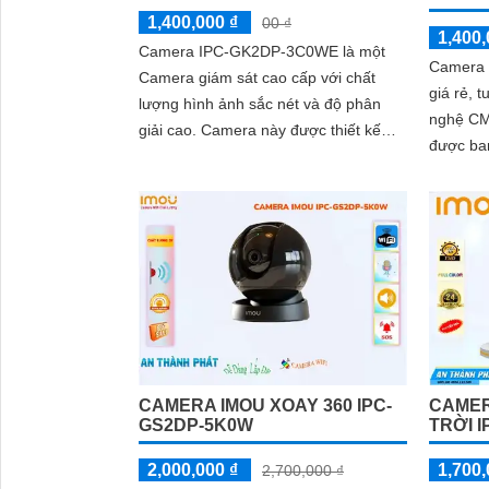
1,400,000 ₫
00 ₫
1,400,
Camera IPC-GK2DP-3C0WE là một
Camera
Camera giám sát cao cấp với chất
giá rẻ, 
lượng hình ảnh sắc nét và độ phân
nghệ CM
giải cao. Camera này được thiết kế
được ba
nhỏ gọn nhưng vẫn đảm bảo độ bền
ngoại lên đến
và chống thời tiết tốt
dụng...
CAMER
CAMERA IMOU XOAY 360 IPC-
TRỜI 
GS2DP-5K0W
1,700,
2,000,000 ₫
2,700,000 ₫