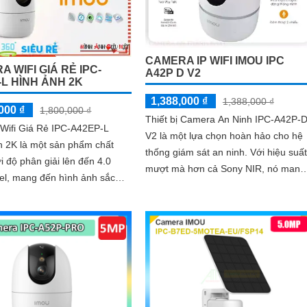
CAMERA IP WIFI IMOU IPC
 WIFI GIÁ RẺ IPC-
A42P D V2
-L HÌNH ẢNH 2K
1,388,000 ₫
1,388,000 ₫
000 ₫
1,800,000 ₫
Thiết bị Camera An Ninh IPC-A42P-D
Wifi Giá Rẻ IPC-A42EP-L
V2 là một lựa chọn hoàn hảo cho hệ
h 2K là một sản phẩm chất
thống giám sát an ninh. Với hiệu suất
i độ phân giải lên đến 4.0
mượt mà hơn cả Sony NIR, nó mang
el, mang đến hình ảnh sắc
lại khả năng giám sát tuyệt vời vào
ban đêm với công nghệ hồng ngoại
...
10m