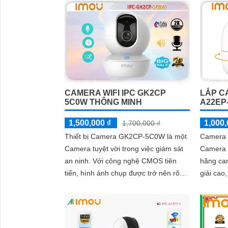
CAMERA WIFI IPC GK2CP
LẮP C
5C0W THÔNG MINH
A22EP
1,500,000 ₫
1,000,
1,700,000 ₫
Thiết bị Camera GK2CP-5C0W là một
Camera 
Camera tuyệt vời trong việc giám sát
Camera 
an ninh. Với công nghệ CMOS tiên
hãng camera 
tiến, hình ảnh chụp được trở nên rõ
giải cao
nét hơn bao giờ hết
nét, chi t