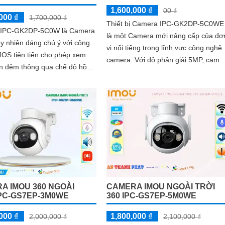
1,600,000 ₫
00 ₫
000 ₫
1,700,000 ₫
Thiết bị Camera IPC-GK2DP-5C0WE
 IPC-GK2DP-5C0W là Camera
là một Camera mới nâng cấp của đơ
tuy nhiên đáng chú ý với công
vị nổi tiếng trong lĩnh vực công nghệ
OS tiên tiến cho phép xem
camera. Với độ phân giải 5MP, camera
n đêm thông qua chế độ hồng
này cung cấp hình ảnh sắc nét và chi
 10m. Camera này sử
tiết
A IMOU 360 NGOÀI
CAMERA IMOU NGOÀI TRỜI
IPC-GS7EP-3M0WE
360 IPC-GS7EP-5M0WE
000 ₫
1,800,000 ₫
2,000,000 ₫
2,100,000 ₫