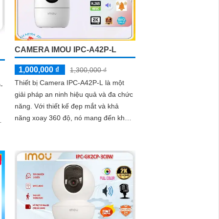
CAMERA IMOU IPC-A42P-L
1,000,000 ₫
1,300,000 ₫
Thiết bị Camera IPC-A42P-L là một
-
giải pháp an ninh hiệu quả và đa chức
năng. Với thiết kế đẹp mắt và khả
năng xoay 360 độ, nó mang đến khả
năng giám sát sắc nét với độ phân giải
Ultra 2k