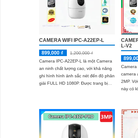
CAMERA WIFI IPC-A22EP-L
CAMER
L-V2
'
899,000 ₫
1,200,000 ₫
899,0
Camera IPC-A22EP-L là một Camera
Camera 
an ninh chất lượng cao, với khả năng
camera a
ghi hình hình ảnh sắc nét đến độ phân
2MP. Với độ phân giải Full HD, camera
giải FULL HD 1080P. Được trang bị
này có k
công nghệ xử lý hình ảnh thiếu
tiết.
sáng,...