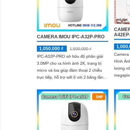
CAMERA
A42EP
CAMERA IMOU IPC-A32P-PRO
1,000,
1,050,000 ₫
1,500,000 ₫
Camera 
IPC-A32P-PRO sở hữu độ phân giải
Hình Ản
3.0MP cho ra hình ảnh 2K, trang bị
lượng vớ
micro và loa giúp đàm thoại 2 chiều
megapix
trực tiếp, hỗ trợ wifi 6 với 2 băng tần 2.
nét. Với khả năng xem ban đêm thông
4 Ghz và 5 Ghz, trang bị khe...
qua công