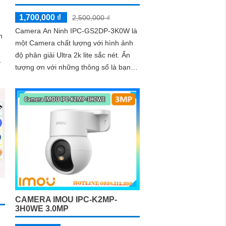
1,700,000 ₫
2,500,000 ₫
Camera An Ninh IPC-GS2DP-3K0W là
n
một Camera chất lượng với hình ảnh
độ phân giải Ultra 2k lite sắc nét. Ấn
tượng ơn với những thông số là bạn
có thể xem và ghi lại hình ảnh ban
đêm nhờ công nghệ hồng ngoại 10m
tích hợp
CAMERA IMOU IPC-K2MP-
3H0WE 3.0MP