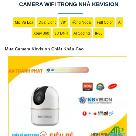
CAMERA WIFI TRONG NHÀ KBVISION
Kbvision mang đến cho bạn hình ảnh chất lượng cao, rõ nét và
độ tin cậy cao. Đừng để bất kỳ sự cố nào xảy ra mà không có sự
giám sát chuyên nghiệp. Hãy đầu tư vào Camera Kbvision và
Mic Và Loa
Dual Light
78°
Hồng Ngoại
Full Color
AI
yên tâm bảo vệ gia đình và tài sản của bạn ngay hôm nay!"
Xoay 360
3D DNR
AI Coding
IP66
Bạn có thể điều chỉnh và thêm vào nội dung trên để phù hợp với
nhu cầu cụ thể của bạn. Chúc bạn thành công!
Mua Camera Kbvision Chiết Khấu Cao
'