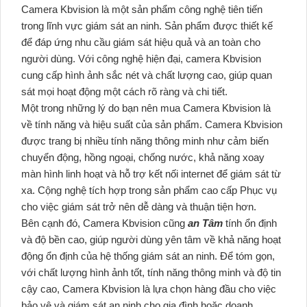
Camera Kbvision là một sản phẩm công nghệ tiên tiến
trong lĩnh vực giám sát an ninh. Sản phẩm được thiết kế
để đáp ứng nhu cầu giám sát hiệu quả và an toàn cho
người dùng. Với công nghệ hiện đại, camera Kbvision
cung cấp hình ảnh sắc nét và chất lượng cao, giúp quan
sát mọi hoạt động một cách rõ ràng và chi tiết.
Một trong những lý do bạn nên mua Camera Kbvision là
về tính năng và hiệu suất của sản phẩm. Camera Kbvision
được trang bị nhiều tính năng thông minh như cảm biến
chuyển động, hồng ngoại, chống nước, khả năng xoay
màn hình linh hoạt và hỗ trợ kết nối internet để giám sát từ
xa. Cộng nghệ tích hợp trong sản phẩm cao cấp Phục vụ
cho việc giám sát trở nên dễ dàng và thuận tiện hơn.
Bên cạnh đó, Camera Kbvision cũng
an Tâm
tính ổn định
và độ bền cao, giúp người dùng yên tâm về khả năng hoạt
động ổn định của hệ thống giám sát an ninh. Để tóm gọn,
với chất lượng hình ảnh tốt, tính năng thông minh và độ tin
cậy cao, Camera Kbvision là lựa chọn hàng đầu cho việc
bảo vệ và giám sát an ninh cho gia đình hoặc doanh