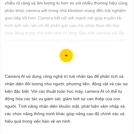
ĐẶT
chiều rõ ràng và âm lượng to hơn so với nhiều thương hiệu cùng
phân khúc camera wifi trong nhà kbvision mang đến trải nghiệm
giao tiếp tốt hơn. Camera kết nối wifi mạnh mẽ giúp truyền tải
hình ảnh sắc nét với độ phân giải cao cho phép theo dõi mọi
PHỤ
hoạt động trong nhà một cách rõ ràng. Đặc biệt camera wifi lắp
KIỆN
trong nhà kbvision với tính linh hoạt trong lắp đặt camera có thể
CAMERA
bố trí ở nhiều vị trí như phòng khách, phòng ngủ, hoặc hành
lang đáp ứng nhu cầu giám sát toàn diện. Dịch vụ hậu mãi
KBVision uy tín đảm bảo sự an tâm cho người dùng.
TƯ
Camera AI sử dụng công nghệ trí tuệ nhân tạo để phân tích và
VẤN
nhận diện đối tượng như người, phương tiện, động vật và các sự
DỊCH
kiện đặc biệt. Với các thuật toán học máy, camera AI có thể tự
VỤ
Để giúp bạn viết tư giới thiệu cho việc mua Camera Kbvision với
động hóa các tác vụ giám sát, giảm bớt sự can thiệp của con
chiết khấu cao và hình ảnh chất lượng sắc nét, bạn có thể sử
người. Tính năng nhận diện khuôn mặt, phát hiện xâm nhập và
dụng mẫu sau đây:
các chức năng thông minh khác giúp nâng cao độ chính xác và
"Tìm kiếm sự an toàn và chất lượng hình ảnh sắc nét cho hệ
hiệu quả trong việc bảo vệ an ninh.
thống giám sát của bạn? Hãy đến với Camera Kbvision - thương
hiệu uy tín với chiết khấu cao. Với công nghệ hàng đầu, Camera