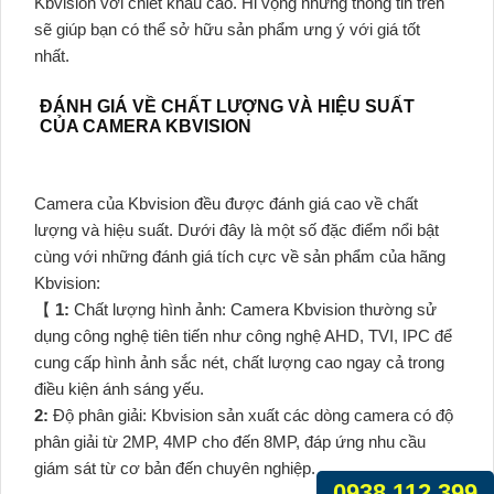
Kbvision với chiết khấu cao. Hi vọng những thông tin trên
sẽ giúp bạn có thể sở hữu sản phẩm ưng ý với giá tốt
nhất.
ĐÁNH GIÁ VỀ CHẤT LƯỢNG VÀ HIỆU SUẤT
CỦA CAMERA KBVISION
Camera của Kbvision đều được đánh giá cao về chất
lượng và hiệu suất. Dưới đây là một số đặc điểm nổi bật
cùng với những đánh giá tích cực về sản phẩm của hãng
Kbvision:
【
1:
Chất lượng hình ảnh: Camera Kbvision thường sử
dụng công nghệ tiên tiến như công nghệ AHD, TVI, IPC để
cung cấp hình ảnh sắc nét, chất lượng cao ngay cả trong
điều kiện ánh sáng yếu.
2:
Độ phân giải: Kbvision sản xuất các dòng camera có độ
phân giải từ 2MP, 4MP cho đến 8MP, đáp ứng nhu cầu
giám sát từ cơ bản đến chuyên nghiệp.
0938.112.399