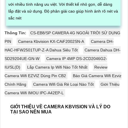
với nhiều tính năng ưu việt. Với thiết kế nhỏ gọn, dễ dàng
lắp đặt và sử dụng. Độ phân giải cao giúp hình ảnh rõ nét và
sắc nét
Thông Tin:
CS-EB8/SP CAMERA 4G NGOÀI TRỜI SỬ DỤNG
PIN
Camera Kbvision KX-CAiF2002SN-A
Camera DH-
HAC-HFW2501TUP-Z-A Dahua Siêu Tốt
Camera Dahua DH-
SD29204UE-GN-W
Camera IP 4MP DS-2CD2046G2-
IU/SL(D)
Lắp Camera Ip Wifi Nào Tốt Nhất
Review
Camera Wifi EZVIZ Dùng Pin CB2
Báo Giá Camera Wifi Ezviz
Chính Hãng
Camera Wifi Giá Rẻ Loại Nào Tốt
Giới Thiệu
Camera Wifi IMOU IPC-A42EP-L
GIỚI THIỆU VỀ CAMERA KBVISION VÀ LÝ DO
TẠI SAO NÊN MUA