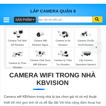
LẮP CAMERA QUẬN 8
SẢN PHẨM
BÁO
GIÁ
TRỌN
GÓI
Camera Wifi
Camera Thẻ Nhớ
Camera Ip 4k
Camera Chuẩn
Kbvision Ngoài
SD Kbvision
Kbvision
Onvif Kbvision
Trời
SẢN
Camera Chip Sony
Camera Ip Thân
Lắp Camera
Camera Ip Than
NIR KBvision
Trụ Kbvision
Speedom Vantech
PHẨM
Kbvision
CAMERA WIFI TRONG NHÀ
KBVISION
TƯ
VẤN
Camera wifi KBVision trong nhà là lựa chọn giá rẻ và mỹ thuật
LẮP
thiết kế nhỏ gọn tinh tế và dễ lắp đặt Với khả năng đàm thoại hai