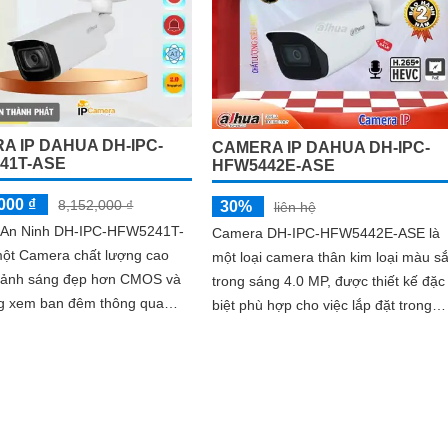
A IP DAHUA DH-IPC-
CAMERA IP DAHUA DH-IPC-
41T-ASE
HFW5442E-ASE
000 ₫
8,152,000 ₫
30%
liên hệ
An Ninh DH-IPC-HFW5241T-
Camera DH-IPC-HFW5442E-ASE là
một Camera chất lượng cao
một loại camera thân kim loại màu sắ
h ảnh sáng đẹp hơn CMOS và
trong sáng 4.0 MP, được thiết kế đặc
ng xem ban đêm thông qua
biệt phù hợp cho việc lắp đặt trong
 hồng ngoại 80m. Camera
nhà xưởng. Với công nghệ IP POE,...
 sản...