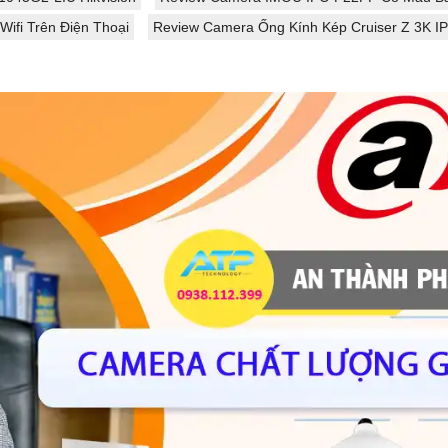
ifi Trên Điện Thoại
Review Camera Ống Kính Kép Cruiser Z 3K