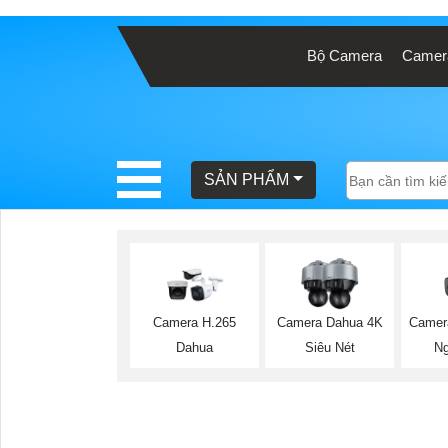
Bộ Camera
Camera
BÁO
GIÁ
TRỌN
GÓI
SẢN PHẨM
SẢN
PHẨM
Camer
Camera H.265
Camera Dahua 4K
Ng
Dahua
Siêu Nét
TƯ
VẤN
LẮP