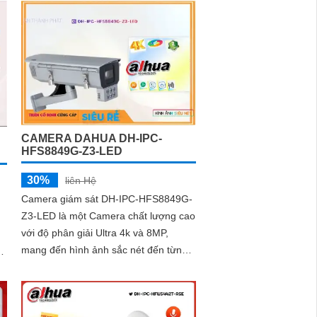
CAMERA DAHUA DH-IPC-
HFS8849G-Z3-LED
30%
liên Hệ
Camera giám sát DH-IPC-HFS8849G-
Z3-LED là một Camera chất lượng cao
với độ phân giải Ultra 4k và 8MP,
mang đến hình ảnh sắc nét đến từng
an
chi tiết. Ấn tượng ơn với những thông
n
số...