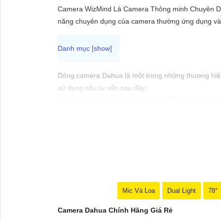
ĐẶT
Camera WizMind Là Camera Thông minh Chuyên Dụng
năng chuyên dụng của camera thường ứng dụng vào 
PHỤ
KIỆN
CAMERA
Dòng camera Dahua là một trong những thương hiệu 
sử dụng câu tư vấn sau đây:
"Camera Dahua chính hãng mang đến cho bạn sự tin 
cầu giám sát của bạn. Đừng ngần ngại trải nghiệm 
TƯ
VẤN
DỊCH
VỤ
Mic Và Loa
Dual Light
78°
Camera Dahua Chính Hãng Giá Rẻ