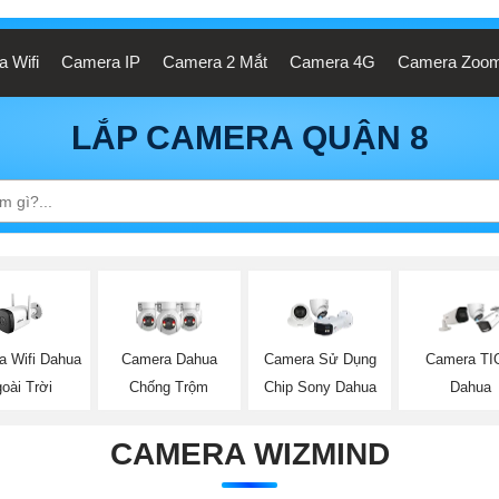
 Wifi
Camera IP
Camera 2 Mắt
Camera 4G
Camera Zoo
LẮP CAMERA QUẬN 8
a Wifi Dahua
Camera Dahua
Camera Sử Dụng
Camera TI
oài Trời
Chống Trộm
Chip Sony Dahua
Dahua
CAMERA WIZMIND