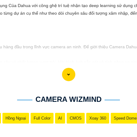
 Của Dahua với công ghệ trí tuệ nhận tạo deep learning sử dụng ch
từng dự án cụ thể như theo dỏi chuyên sâu đối tượng xâm nhập, đếm 
hàng đầu trong lĩnh vực camera an ninh. Để giới thiệu Camera Dahua 
cậy và chất lượng vượt trội. Với hình ảnh sắc nét và tính năng an n
sự ổn định và chất lượng vượt trội của Camera Dahua chính hãng với 
CAMERA WIZMIND
Hồng Ngoại
Full Color
AI
CMOS
Xoay 360
Speed Dome