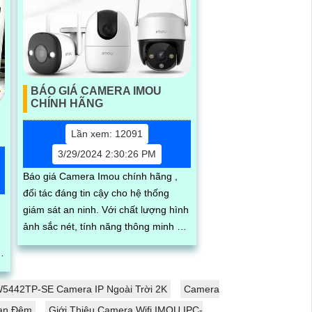
BÁO GIÁ CAMERA IMOU
CHÍNH HÃNG
Lần xem: 12091
3/29/2024 2:30:26 PM
Báo giá Camera Imou chính hãng ,
đối tác đáng tin cậy cho hệ thống
giám sát an ninh. Với chất lượng hình
ảnh sắc nét, tính năng thông minh và
độ tin cậy cao, Camera Imou là lựa
chọn hàng đầu cho gia đình, công ty
ả
và cửa hàng kinh doanh
5442TP-SE Camera IP Ngoài Trời 2K
Camera
an Đêm
Giới Thiệu Camera Wifi IMOU IPC-