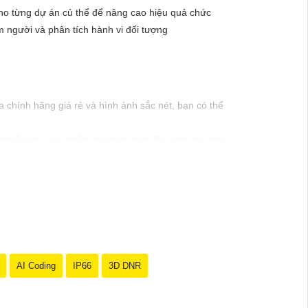
o từng dự án củ thể để nâng cao hiệu quả chức
người và phân tích hành vi đối tượng
chính hãng giá rẻ và hình ảnh sắc nét, bạn có thể
inh hiện đại, sản phẩm này hứa hẹn đáp ứng mọi nhu
mức giá vô cùng hấp dẫn."
AI Coding
IP66
3D DNR