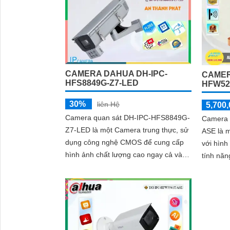
CAMERA DAHUA DH-IPC-
CAMER
HFS8849G-Z7-LED
HFW52
30%
liên Hệ
5,700,
Camera quan sát DH-IPC-HFS8849G-
Camera 
Z7-LED là một Camera trung thực, sử
ASE là 
dụng công nghệ CMOS để cung cấp
với hìn
hình ảnh chất lượng cao ngay cả vào
tính nă
ban đêm. Với công nghệ hình ảnh IP,
công nghệ
camera...
này được