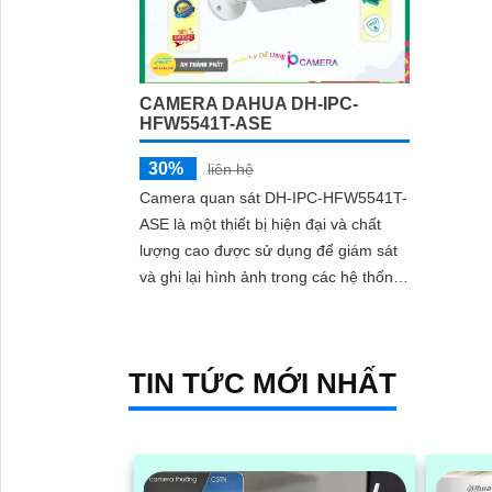
CAMERA DAHUA DH-IPC-
HFW5541T-ASE
30%
liên hệ
Camera quan sát DH-IPC-HFW5541T-
ASE là một thiết bị hiện đại và chất
lượng cao được sử dụng để giám sát
và ghi lại hình ảnh trong các hệ thống
an ninh. Với độ phân giải 5
TIN TỨC MỚI NHẤT