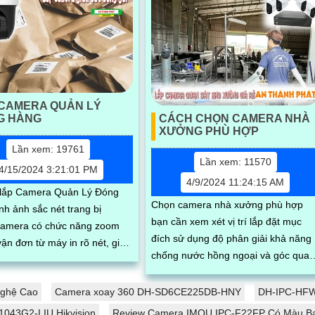
 CAMERA QUẢN LÝ
G HÀNG
CÁCH CHỌN CAMERA NHÀ
XƯỞNG PHÙ HỢP
Lần xem: 19761
Lần xem: 11570
4/15/2024 3:21:01 PM
4/9/2024 11:24:15 AM
 lắp Camera Quản Lý Đóng
Chọn camera nhà xưởng phù hợp
nh ảnh sắc nét trang bị
bạn cần xem xét vị trí lắp đặt mục
camera có chức năng zoom
đích sử dụng độ phân giải khả năng
ận đơn từ máy in rõ nét, giải
chống nước hồng ngoại và góc quay
ện đại cho doanh nghiệp vận
của camera nên chọn camera có kh
quản...
năng...
ghệ Cao
Camera xoay 360 DH-SD6CE225DB-HNY
DH-IPC-HFW
043G2-LIU Hikvision
Review Camera IMOU IPC-F22FP Có Màu B