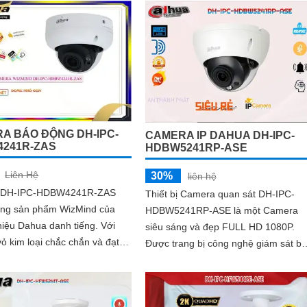
A BÁO ĐỘNG DH-IPC-
CAMERA IP DAHUA DH-IPC-
241R-ZAS
HDBW5241RP-ASE
Liên Hệ
30%
liên hệ
 DH-IPC-HDBW4241R-ZAS
Thiết bị Camera quan sát DH-IPC-
òng sản phẩm WizMind của
HDBW5241RP-ASE là một Camera
iệu Dahua danh tiếng. Với
siêu sáng và đẹp FULL HD 1080P.
 vỏ kim loại chắc chắn và đạt
Được trang bị công nghệ giám sát b
hống nước, chống bụi IP67,
đêm Hồng Ngoại với tầm quan sát lê
ày...
đến 50m, camera này đảm bảo hiệu
quả trong việc giám sát ban đêm