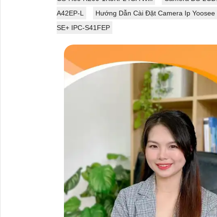
A42EP-L
Hướng Dẫn Cài Đặt Camera Ip Yoosee W
SE+ IPC-S41FEP