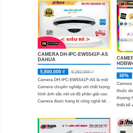
CAMERA DH-IPC-EW5541P-AS
CAMER
DAHUA
HDBW4
5,800,000 ₫
8,282,000 ₫
30%
Camera DH-IPC-EW5541P-AS là một
Camera
Camera chuyên nghiệp với chất lượng
thuộc d
hình ảnh sắc nét và độ phân giải cao.
thương h
Camera được trang bị công nghệ tiên
thiết kế
tiến, cho phép giám sát từ xa qua
chuẩn c
mạng internet
camera n
'