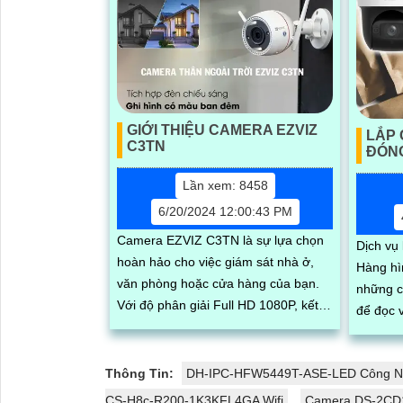
GIỚI THIỆU CAMERA EZVIZ
LẮP
C3TN
ĐÓN
Lần xem: 8458
6/20/2024 12:00:43 PM
Camera EZVIZ C3TN là sự lựa chọn
Dịch vụ
hoàn hảo cho việc giám sát nhà ở,
Hàng hì
văn phòng hoặc cửa hàng của bạn.
những 
Với độ phân giải Full HD 1080P, kết
để đọc v
nối Wi-Fi ổn định và hồng ngoại
pháp hi
thông...
chuyển 
Thông Tin:
DH-IPC-HFW5449T-ASE-LED Công N
CS-H8c-R200-1K3KFL4GA Wifi
Camera DS-2CD1