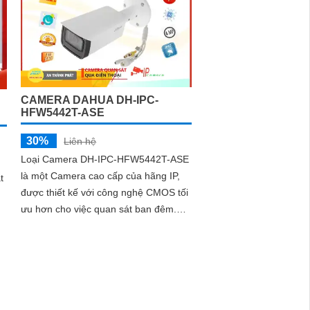
CAMERA DAHUA DH-IPC-
HFW5442T-ASE
30%
Liên hệ
Loại Camera DH-IPC-HFW5442T-ASE
là một Camera cao cấp của hãng IP,
t
được thiết kế với công nghệ CMOS tối
ưu hơn cho việc quan sát ban đêm.
Với khả năng công nghệ hồng ngoại,
camera có thể quan sát trong khoảng
cách lên đến 80m