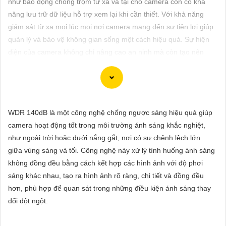
như báo động chống trộm từ xa và tại chỗ camera còn có khả
ĐẶT
năng lưu trữ dữ liệu hỗ trợ xem lại khi cần thiết. Với khả năng
giám sát từ xa mọi lúc mọi nơi camera mang đến sự tiện lợi giúp
quản lý và bảo vệ không gian sống một cách hiệu quả. Sự hiện
PHỤ
diện của camera không chỉ nâng cao an ninh mà còn tạo nên
KIỆN
một môi trường sống hiện đại và tiện nghi hơn.
CAMERA
WDR 140dB là một công nghệ chống ngược sáng hiệu quả giúp
TƯ
Dạ chắc chắn, dưới đây là một số mẫu camera giá rẻ, thiết bị an
camera hoạt động tốt trong môi trường ánh sáng khắc nghiệt,
VẤN
ninh chính hãng có hình ảnh chất lượng sắc nét mà bạn có thể
như ngoài trời hoặc dưới nắng gắt, nơi có sự chênh lệch lớn
tham khảo:
DỊCH
giữa vùng sáng và tối. Công nghệ này xử lý tình huống ánh sáng
1:
Camera IP Wifi Yoosee 3 Râu: Camera IP không dây, hỗ trợ
VỤ
không đồng đều bằng cách kết hợp các hình ảnh với độ phơi
xem qua điện thoại di động, có chất lượng hình ảnh sắc nét, giá
sáng khác nhau, tạo ra hình ảnh rõ ràng, chi tiết và đồng đều
cả phải chăng.
hơn, phù hợp để quan sát trong những điều kiện ánh sáng thay
🎬
2:
Camera Vantech VP-C2112CP: Camera dạng dome, chất
đổi đột ngột.
lượng Full HD, hỗ trợ xoay 360 độ, phù hợp cho việc lắp đặt
trong nhà hoặc ngoài trời.