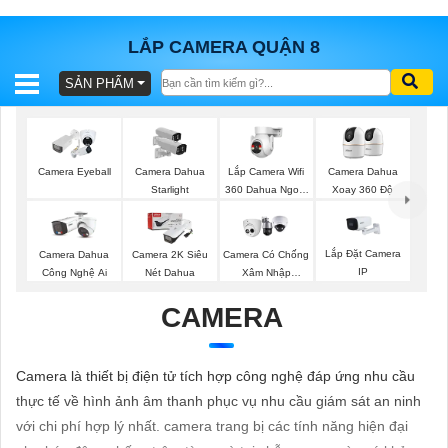
LẮP CAMERA QUẬN 8
SẢN PHẨM
BÁO
GIÁ
TRỌN
GÓI
Lắp Camera Wifi
Camera Eyeball
Camera Dahua
Camera Dahua
360 Dahua Ngoài
Starlight
Xoay 360 Độ
Trời
SẢN
Lắp Đặt Camera
Camera Dahua
Camera 2K Siêu
Camera Có Chống
IP
Công Nghệ Ai
Nét Dahua
Xâm Nhập
PHẨM
Kbvision
CAMERA
TƯ
Camera là thiết bị điện tử tích hợp công nghệ đáp ứng nhu cầu
VẤN
thực tế về hình ảnh âm thanh phục vụ nhu cầu giám sát an ninh
LẮP
với chi phí hợp lý nhất. camera trang bị các tính năng hiện đại