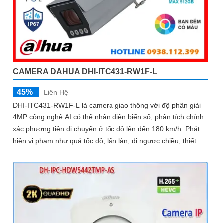
CAMERA DAHUA DHI-ITC431-RW1F-L
45%
Liên Hệ
DHI-ITC431-RW1F-L là camera giao thông với độ phân giải
4MP công nghệ AI có thể nhận diện biển số, phân tích chính
xác phương tiện di chuyển ở tốc độ lên đến 180 km/h. Phát
hiện vi phạm như quá tốc độ, lấn làn, đi ngược chiều, thiết bị
còn được trang bị chống ngược sáng 140dB, chuẩn IP67
chống nước, IK10 chống va đập, tích hợp GPS cùng khe cắm
thẻ nhớ tối đa 512GB giá rẻ