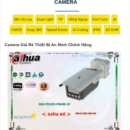
CAMERA
🌈
3:
Camera Hikvision DS-2CE56C0T-IRP: Camera thân hồng
ngoại, chất lượng 1MP, có khả năng quan sát ban đêm tốt, sắc
nét.
Mic Và Loa
Dual Light
78°
Hồng Ngoại
Full Color
AI
🔖
4:
Camera Dahua HAC-HDBW1200RP-Z: Camera dome chất
CMOS
Xoay 360
Speed Dome
AI Coding
IP66
3D DNR
lượng 2MP, hỗ trợ các tính năng như chống ngược sáng, chống
nước.
Camera Giá Rẻ Thiết Bị An Ninh Chính Hãng
Nhớ kiểm tra kỹ thông số kỹ thuật cũng như nguồn gốc xuất xứ
của sản phẩm trước khi mua nhé để
Hoàn toàn tin cậy
là sản
phẩm chính hãng và đáng tin cậy.