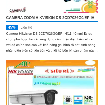
CAMERA ZOOM HIKVISION DS-2CD7026G0/EP-IH
45%
Liên Hệ
Camera Hikvision DS-2CD7026G0/EP-IH(11-40mm) là lựa
chọn phù hợp cho các ứng dụng cần nhận diện biển số xe
với độ chính xác cao với khả năng ghi hình rõ nét, tính năng
nhận diện biển số tiên tiến và thiết kế bền bỉ, sản phẩm này
đáp ứng tốt các yêu cầu của hệ thống giám sát và quản lý
giao thông.