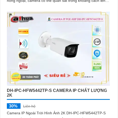
hồng ngoại, camera có thể quan sát trong khoảng cách lên
đến 80m
DH-IPC-HFW5442TP-S CAMERA IP CHẤT LƯỢNG
2K
30%
Liên hệ
Camera IP Ngoài Trời Hình Ảnh 2K DH-IPC-HFW5442TP-S