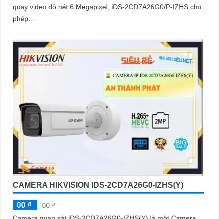
quay video độ nét 6 Megapixel, iDS-2CD7A26G0/P-IZHS cho
phép...
CAMERA HIKVISION IDS-2CD7A26G0-IZHS(Y)
00 ₫
00 ₫
Camera quan sát iDS-2CD7A26G0-IZHS(Y) là một Camera