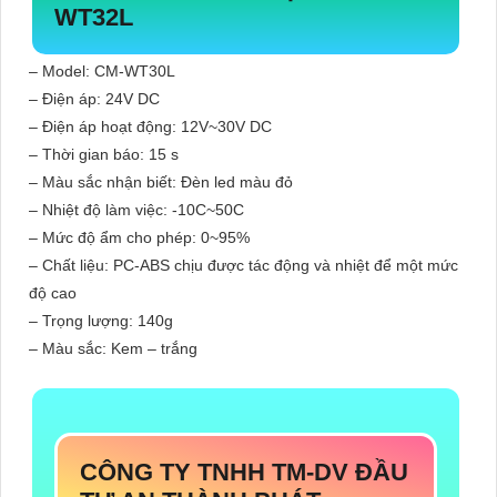
WT32L
– Model: CM-WT30L
– Điện áp: 24V DC
– Điện áp hoạt động: 12V~30V DC
– Thời gian báo: 15 s
– Màu sắc nhận biết: Đèn led màu đỏ
– Nhiệt độ làm việc: -10C~50C
– Mức độ ẩm cho phép: 0~95%
– Chất liệu: PC-ABS chịu được tác động và nhiệt để một mức
độ cao
– Trọng lượng: 140g
– Màu sắc: Kem – trắng
CÔNG TY TNHH TM-DV ĐẦU