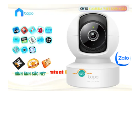
Tapo C202 Camera Giá Rẻ
5%-35%
liên hệ
Camera Tapo C202 là một loại camera giá rẻ nhưng có nhiều
ưu điểm. Với khả năng khe cắm thẻ nhớ Micro SD dung lượng
lớn IP Wifi chức năng đàm thoại 2 chiều hình ảnh chất lượng