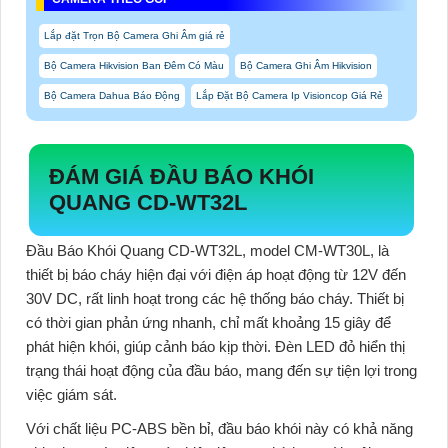
Lắp đặt Trọn Bộ Camera Ghi Âm giá rẻ
Bộ Camera Hikvision Ban Đêm Có Màu
Bộ Camera Ghi Âm Hikvision
Bộ Camera Dahua Báo Động
Lắp Đặt Bộ Camera Ip Visioncop Giá Rẻ
ĐÁM GIÁ ĐẦU BÁO KHÓI
QUANG CD-WT32L
Đầu Báo Khói Quang CD-WT32L
, model CM-WT30L, là
thiết bị báo cháy hiện đại với điện áp hoạt động từ 12V đến
30V DC, rất linh hoạt trong các hệ thống báo cháy. Thiết bị
có thời gian phản ứng nhanh, chỉ mất khoảng 15 giây để
phát hiện khói, giúp cảnh báo kịp thời. Đèn LED đỏ hiển thị
trạng thái hoạt động của đầu báo, mang đến sự tiện lợi trong
việc giám sát.
Với chất liệu PC-ABS bền bỉ, đầu báo khói này có khả năng