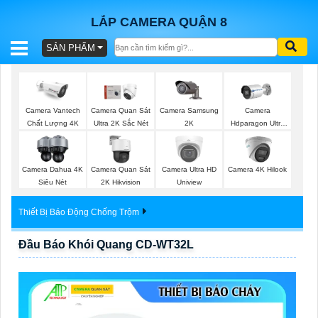
LẮP CAMERA QUẬN 8
SẢN PHẨM
BÁO
GIÁ
TRỌN
Camera Samsung
Camera Vantech
Camera Quan Sát
Camera
GÓI
2K
Chất Lượng 4K
Ultra 2K Sắc Nét
Hdparagon Ultra
2K
Camera Dahua 4K
Camera Quan Sát
Camera Ultra HD
Camera 4K Hilook
SẢN
Siêu Nét
2K Hikvision
Uniview
PHẨM
Thiết Bị Báo Động Chống Trộm
Đầu Báo Khói Quang CD-WT32L
TƯ
VẤN
LẮP