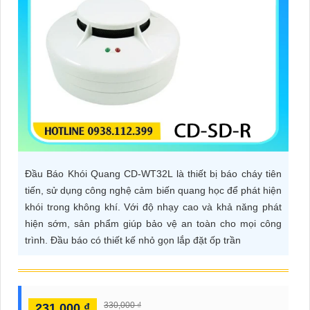
ĐẶT
PHỤ
KIỆN
CAMERA
TƯ
Đầu Báo Khói Quang CD-WT32L là thiết bị báo cháy tiên
VẤN
tiến, sử dụng công nghệ cảm biến quang học để phát hiện
DỊCH
khói trong không khí. Với độ nhạy cao và khả năng phát
VỤ
hiện sớm, sản phẩm giúp bảo vệ an toàn cho mọi công
trình. Đầu báo có thiết kế nhỏ gọn lắp đặt ốp trần
330,000 ₫
231,000 ₫