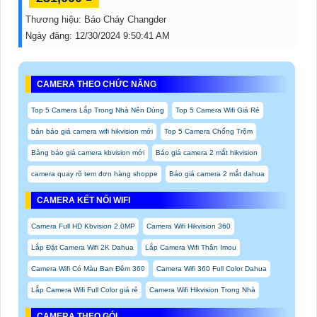
Thương hiệu:
Báo Cháy Changder
Ngày đăng:
12/30/2024 9:50:41 AM
CAMERA THEO CHỨC NĂNG
Top 5 Camera Lắp Trong Nhà Nên Dùng
Top 5 Camera Wifi Giá Rẻ
bản báo giá camera wifi hikvision mới
Top 5 Camera Chống Trộm
Bảng báo giá camera kbvision mới
Báo giá camera 2 mắt hikvision
camera quay rõ tem đơn hàng shoppe
Báo giá camera 2 mắt dahua
CAMERA KẾT NỐI WIFI
Camera Full HD Kbvision 2.0MP
Camera Wifi Hikvision 360
Lắp Đặt Camera Wifi 2K Dahua
Lắp Camera Wifi Thân Imou
Camera Wifi Có Màu Ban Đêm 360
Camera Wifi 360 Full Color Dahua
Lắp Camera Wifi Full Color giá rẻ
Camera Wifi Hikvision Trong Nhà
CAMERA THEO GÓI