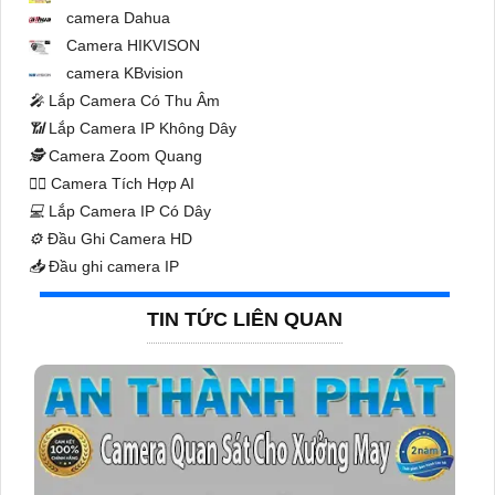
camera Dahua
Camera HIKVISON
camera KBvision
️🎤️
Lắp Camera Có Thu Âm
📶
Lắp Camera IP Không Dây
🕵️
Camera Zoom Quang
🧛‍♀️
Camera Tích Hợp AI
💻
Lắp Camera IP Có Dây
⚙️
Đầu Ghi Camera HD
📥
Đầu ghi camera IP
TIN TỨC LIÊN QUAN