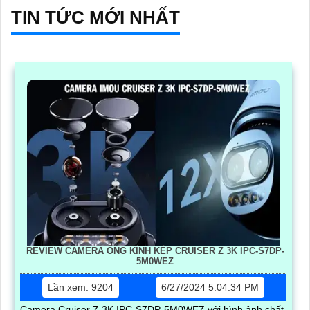
TIN TỨC MỚI NHẤT
REVIEW CAMERA ỐNG KÍNH KÉP CRUISER Z 3K IPC-S7DP-
5M0WEZ
Lần xem: 9204
6/27/2024 5:04:34 PM
Camera Cruiser Z 3K IPC-S7DP-5M0WEZ với hình ảnh chất