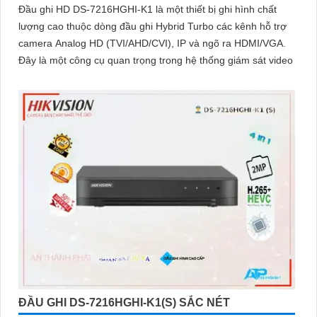
Đầu ghi HD DS-7216HGHI-K1 là một thiết bị ghi hình chất
Camera Hikvision không chỉ mang đến sự an toàn và bảo vệ cho
lượng cao thuộc dòng đầu ghi Hybrid Turbo các kênh hỗ trợ
ngôi nhà hoặc doanh nghiệp của bạn, mà còn là lựa chọn thông
camera Analog HD (TVI/AHD/CVI), IP và ngõ ra HDMI/VGA.
minh với giá cả phải chăng và hình ảnh chất lượng sắc nét. Hãy
Đây là một công cụ quan trọng trong hệ thống giám sát video
đầu tư vào an ninh và yên tâm hơn với Camera Hikvision!
Hy vọng rằng bài viết giới thiệu trên sẽ giúp bạn thu hút được
khách hàng quan tâm đến sản phẩm Camera Hikvision giá rẻ và
chất lượng.
'
ĐẦU GHI DS-7216HGHI-K1(S) SẮC NÉT