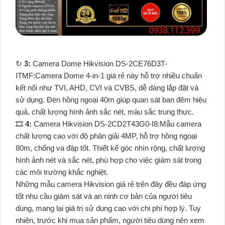
↻
3:
Camera Dome Hikvision DS-2CE76D3T-
ITMF:Camera Dome 4-in-1 giá rẻ này hỗ trợ nhiều chuẩn
kết nối như TVI, AHD, CVI và CVBS, dễ dàng lắp đặt và
sử dụng. Đèn hồng ngoại 40m giúp quan sát ban đêm hiệu
quả, chất lượng hình ảnh sắc nét, màu sắc trung thực.
🎞
4:
Camera Hikvision DS-2CD2T43G0-I8:Mẫu camera
chất lượng cao với độ phân giải 4MP, hỗ trợ hồng ngoại
80m, chống va đập tốt. Thiết kế góc nhìn rộng, chất lượng
hình ảnh nét và sắc nét, phù hợp cho việc giám sát trong
các môi trường khắc nghiệt.
Những mẫu camera Hikvision giá rẻ trên đây đều đáp ứng
tốt nhu cầu giám sát và an ninh cơ bản của người tiêu
dùng, mang lại giá trị sử dụng cao với chi phí hợp lý. Tuy
nhiên, trước khi mua sản phẩm, người tiêu dùng nên xem