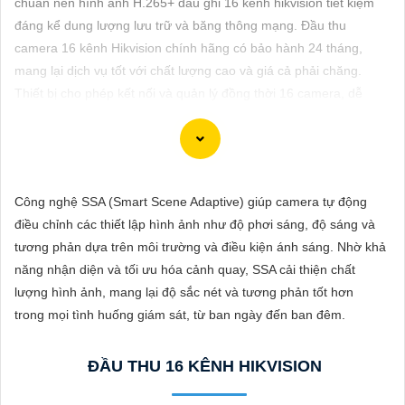
chuẩn nén hình ảnh H.265+ đầu ghi 16 kênh hikvision tiết kiệm
ĐẶT
đáng kể dung lượng lưu trữ và băng thông mạng. Đầu thu
camera 16 kênh Hikvision chính hãng có bảo hành 24 tháng,
mang lại dịch vụ tốt với chất lượng cao và giá cả phải chăng.
PHỤ
Thiết bị cho phép kết nối và quản lý đồng thời 16 camera, dễ
KIỆN
dàng truy cập và cấu hình, đồng thời hỗ trợ cổng Esata để mở
CAMERA
rộng dung lượng lưu trữ.
Công nghệ SSA (Smart Scene Adaptive) giúp camera tự động
TƯ
điều chỉnh các thiết lập hình ảnh như độ phơi sáng, độ sáng và
VẤN
Chắc chắn! Dưới đây là cách bạn có thể viết một bài viết giới
tương phản dựa trên môi trường và điều kiện ánh sáng. Nhờ khả
thiệu sản phẩm về việc lắp Camera Hikvision giá rẻ với hình ảnh
DỊCH
năng nhận diện và tối ưu hóa cảnh quay, SSA cải thiện chất
chất lượng sắc nét:
VỤ
lượng hình ảnh, mang lại độ sắc nét và tương phản tốt hơn
trong mọi tình huống giám sát, từ ban ngày đến ban đêm.
Lắp Camera Hikvision - Giải pháp an ninh hoàn hảo
Bạn đang tìm kiếm giải pháp an ninh hiệu quả và chi phí phải
ĐẦU THU 16 KÊNH HIKVISION
chăng cho ngôi nhà hoặc doanh nghiệp của mình? Hãy cân
nhắc lắp đặt Camera Hikvision, giải pháp hàng đầu trong lĩnh