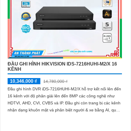
ĐẦU GHI HÌNH HIKVISION IDS-7216HUHI-M2/X 16
KÊNH
10,346,000 ₫
14,780,000 ₫
Đầu ghi hình DVR iDS-7216HUHI-M2/X hỗ trợ kết nối lên đến
16 kênh với độ phân giải lên đến 8MP các công nghệ như
HDTVI, AHD, CVI, CVBS và IP. Đầu ghi còn trang bị các kênh
nhận dạng khuôn mặt và phân biệt người & xe bằng AI, qua
đó còn hỗ trợ 2 ổ cứng 12TB giúp mở rộng dung lượng lưu
trữ hiệu quả