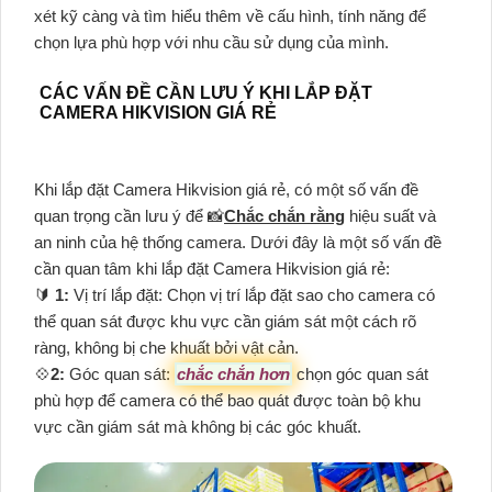
xét kỹ càng và tìm hiểu thêm về cấu hình, tính năng để
chọn lựa phù hợp với nhu cầu sử dụng của mình.
CÁC VẤN ĐỀ CẦN LƯU Ý KHI LẮP ĐẶT
CAMERA HIKVISION GIÁ RẺ
Khi lắp đặt Camera Hikvision giá rẻ, có một số vấn đề
quan trọng cần lưu ý để 📸
Chắc chắn rằng
hiệu suất và
an ninh của hệ thống camera. Dưới đây là một số vấn đề
cần quan tâm khi lắp đặt Camera Hikvision giá rẻ:
🔰
1:
Vị trí lắp đặt: Chọn vị trí lắp đặt sao cho camera có
thể quan sát được khu vực cần giám sát một cách rõ
ràng, không bị che khuất bởi vật cản.
💠
2:
Góc quan sát:
chắc chắn hơn
chọn góc quan sát
phù hợp để camera có thể bao quát được toàn bộ khu
vực cần giám sát mà không bị các góc khuất.