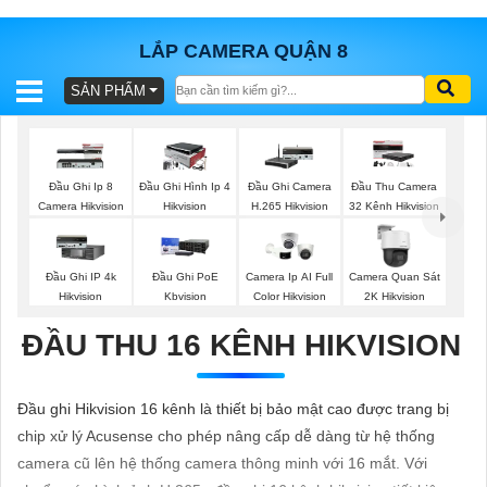
LẮP CAMERA QUẬN 8
SẢN PHẨM
BÁO
GIÁ
TRỌN
GÓI
Đầu Ghi Ip 8
Đầu Ghi Hình Ip 4
Đầu Ghi Camera
Đầu Thu Camera
Camera Hikvision
Hikvision
H.265 Hikvision
32 Kênh Hikvision
SẢN
Đầu Ghi IP 4k
Đầu Ghi PoE
Camera Ip AI Full
Camera Quan Sát
Hikvision
Kbvision
Color Hikvision
2K Hikvision
PHẨM
ĐẦU THU 16 KÊNH HIKVISION
TƯ
Đầu ghi Hikvision 16 kênh là thiết bị bảo mật cao được trang bị
VẤN
chip xử lý Acusense cho phép nâng cấp dễ dàng từ hệ thống
LẮP
camera cũ lên hệ thống camera thông minh với 16 mắt. Với