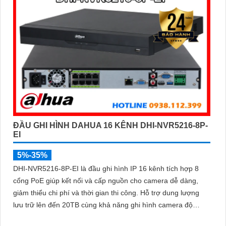
ĐẦU GHI HÌNH DAHUA 16 KÊNH DHI-NVR5216-8P-
EI
5%-35%
DHI-NVR5216-8P-EI là đầu ghi hình IP 16 kênh tích hợp 8
cổng PoE giúp kết nối và cấp nguồn cho camera dễ dàng,
giảm thiểu chi phí và thời gian thi công. Hỗ trợ dung lượng
lưu trữ lên đến 20TB cùng khả năng ghi hình camera độ
phân giải 32MP, đầu ghi mang đến chất lượng hình ảnh siêu