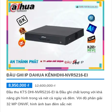
nét và khả năng lưu trữ vượt trội hiệu suất mạnh mẽ, tính
năng linh hoạt và mức giá cạnh tranh
ĐẦU GHI IP DAHUA KÊNHDHI-NVR5216-EI
8,950,000 ₫
12,600,000 ₫
Đầu thu KTS DHI-NVR5216-EI là Đầu ghi chất lượng với khả
năng ghi hình trong và nét cả ngày và đêm. Với độ phân giải
32 MP ONVIF, hình ảnh ban đêm sắc nét