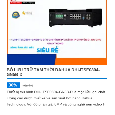
vượt trội của Camera Dahua chính hãng với mức giá vô cùng
hấp dẫn."
'
BỘ LƯU TRỮ TẠM THỜI DAHUA DHI-ITSE0804-
GN5B-D
30%
liên hệ
Thiết bị thu hình DHI-ITSE0804-GN5B-D là một Đầu ghi chất
lượng cao được thiết kế và sản xuất bởi hãng Dahua
Technology. Với độ phân giải 8MP và công nghệ nén video H