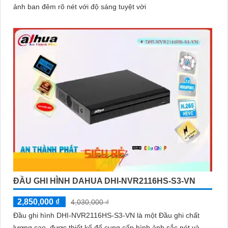
ảnh ban đêm rõ nét với độ sáng tuyệt vời
ĐẦU GHI HÌNH DAHUA DHI-NVR2116HS-S3-VN
2,850,000 ₫
4,030,000 ₫
Đầu ghi hình DHI-NVR2116HS-S3-VN là một Đầu ghi chất
lượng cao, được thiết kế để cung cấp hình ảnh sắc nét và