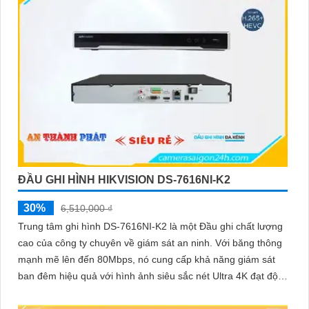
Kết luận
Camera Hikvision không chỉ mang đến sự an toàn và bảo vệ cho
ngôi nhà hoặc doanh nghiệp của bạn, mà còn là lựa chọn thông
minh với giá cả phải chăng và hình ảnh chất lượng sắc nét. Hãy
đầu tư vào an ninh và yên tâm hơn với Camera Hikvision!
Hy vọng rằng bài viết giới thiệu trên sẽ giúp bạn thu hút được
khách hàng quan tâm đến sản phẩm Camera Hikvision giá rẻ và
chất lượng.
ĐẦU GHI HÌNH HIKVISION DS-7616NI-K2
30%
6,510,000 ₫
Trung tâm ghi hình DS-7616NI-K2 là một Đầu ghi chất lượng
cao của công ty chuyên về giám sát an ninh. Với băng thông
mạnh mẽ lên đến 80Mbps, nó cung cấp khả năng giám sát
ban đêm hiệu quả với hình ảnh siêu sắc nét Ultra 4K đạt độ
phân giải 8MP
'