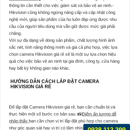
thông tin cần thiết cho việc giám sát và bảo vệ an ninh.-
Hikvision cũng không ngừng nâng cấp và cập nhật công
nghệ mới, giúp sản phẩm của họ luôn đáp ứng được nhu
cầu của người tiêu dùng mà vẫn giữ được mức giá phải
chăng.
Với sự đa dạng về dòng sản phẩm, chất lượng hình ảnh
sắc nét, tính năng thông minh và giá cả phù hợp, việc lựa
chọn camera Hikvision giá rẻ sẽ là một sự lựa chọn hiệu
quả cho việc bảo vệ an ninh tại gia đình, công ty, cửa hàng
hay bất kỳ không gian nào khác.
HƯỚNG DẪN CÁCH LẮP ĐẶT CAMERA
HIKVISION GIÁ RẺ
Để lắp đặt Camera Hikvision giá rẻ, bạn cần chuẩn bị và
thực hiện một số bước cơ bản sau. 📸
Điểm ấn tượng dễ
nhận thấy
bạn cần chọn vị trí lắp đặt phù hợp cho camera
như góc quan sát hay vị trí có tầm nhìn rộng. Sau đó, 📸
0938.112.399