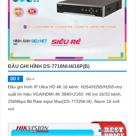
ĐẦU GHI HÌNH DS-7716NI-I4/16P(B)
00 ₫
00 ₫
Đầu ghi hình IP Ultra HD 4K 16 kênh. H264/H265/H265+trợ
xuất tín hiệu VGA/HDMI 4K 3840×2160. Hổ trợ 16/32 kênh,
256Mbps Bit Rate input Max(DS-7732NI-I4). Alarm 16 in/4
out