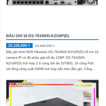
ĐẦU GHI 16 DS-7616NXI-K2/16P(D)
10,108,000 ₫
14,440,000 ₫
Đầu ghi hình NVR Hikvision DS-7616NXI-K2/16P(D) hỗ trợ 16
camera IP có độ phân giải tối đa 12MP. DS-7616NXI-
K2/16P(D) tích hợp 2 ổ cứng (tối đa 10TB/ổ), 16 cổng PoE
với tổng công suất 200W tích hợp sẵn trên đầu ghi, Cổng
HDMI xuất hình 4K, hỗ trợ nhận diện khuôn mặt và phát hiện
chuyển động thông minh