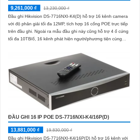
9,261,000 ₫
13,230,000 ₫
Đầu ghi Hikvision DS-7716NXI-K4(D) hỗ trợ 16 kênh camera
với độ phân giải tối đa 12MP, tích hợp 16 cổng POE trực tiếp
trên đầu ghi. Ngoài ra mẫu đầu ghi này cũng hỗ trợ 4 ổ cứng
tối đa 10TB/ổ, 16 kênh phát hiện người/phương tiện cùng
nhận diện khuôn mặt thông minh
ĐẦU GHI 16 IP POE DS-7716NXI-K4/16P(D)
13,881,000 ₫
19,830,000 ₫
Đầu ghi Hikvision DS-7716NXI-K4/16P(D) hỗ trợ 16 kênh với