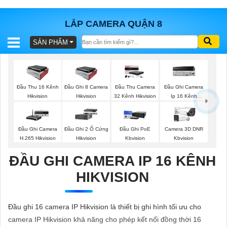
LẮP CAMERA QUẬN 8
SẢN PHẨM
BÁO
GIÁ
TRỌN
GÓI
Đầu Thu 16 Kênh
Đầu Ghi 8 Camera
Đầu Thu Camera
Đầu Ghi Camera
Hikvision
Hikvision
32 Kênh Hikvision
Ip 16 Kênh
Hikvision
SẢN
Đầu Ghi Camera
Đầu Ghi 2 Ổ Cứng
Đầu Ghi PoE
Camera 3D DNR
H.265 Hikvision
Hikvision
Kbvision
Kbvision
PHẨM
ĐẦU GHI CAMERA IP 16 KÊNH
HIKVISION
TƯ
VẤN
Đầu ghi 16 camera IP Hikvision là thiết bị ghi hình tối ưu cho
LẮP
camera IP Hikvision khả năng cho phép kết nối đồng thời 16