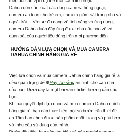
theo dõi các vị trí cụ thể một cách linh hoạt.
Dahua còn sản xuất các dòng camera hồng ngoại,
camera an toàn cho trẻ em, camera giám sát trong nhà và
ngoài trời… Với sự đa dạng về tính năng và ứng dụng,
camera Dahua luôn đáp ứng được nhu cầu bảo vệ và
quan sát của người tiêu dùng trên mọi phương diện.
HƯỚNG DẪN LỰA CHỌN VÀ MUA CAMERA
DAHUA CHÍNH HÃNG GIÁ RẺ
Việc lựa chọn và mua camera Dahua chính hãng giá rẻ là
điều quan trọng để ❈
Hãy Tin rằng
an ninh cho căn nhà
của bạn. Dưới đây là một bài văn chi tiết hướng dẫn cho
bạn:
Khi bạn quyết định lựa chọn và mua camera Dahua chính
hãng giá rẻ, bạn cần thực hiện một số bước cần thiết để
an Tâm bạn chọn được sản phẩm chất lượng và phù hợp
với nhu cầu sử dụng của mình.
Bước đầu tiên, bạn cần tìm hiểu về các model camera