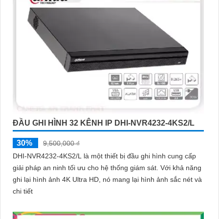
hiện đại, sản phẩm này hứa hẹn đáp ứng mọi nhu cầu giám sát
của bạn. Đừng ngần ngại trải nghiệm sự ổn định và chất lượng
vượt trội của Camera Dahua chính hãng với mức giá vô cùng
hấp dẫn."
ĐẦU GHI HÌNH 32 KÊNH IP DHI-NVR4232-4KS2/L
'
30%
9,500,000 ₫
DHI-NVR4232-4KS2/L là một thiết bị đầu ghi hình cung cấp
giải pháp an ninh tối ưu cho hệ thống giám sát. Với khả năng
ghi lại hình ảnh 4K Ultra HD, nó mang lại hình ảnh sắc nét và
chi tiết