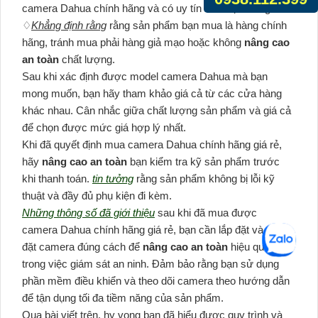
camera Dahua chính hãng và có uy tín trên thị trường.
♢
Khẳng định rằng
rằng sản phẩm bạn mua là hàng chính
hãng, tránh mua phải hàng giả mạo hoặc không
nâng cao
an toàn
chất lượng.
Sau khi xác định được model camera Dahua mà bạn
mong muốn, bạn hãy tham khảo giá cả từ các cửa hàng
khác nhau. Cân nhắc giữa chất lượng sản phẩm và giá cả
để chọn được mức giá hợp lý nhất.
Khi đã quyết định mua camera Dahua chính hãng giá rẻ,
hãy
nâng cao an toàn
bạn kiểm tra kỹ sản phẩm trước
khi thanh toán.
tin tưởng
rằng sản phẩm không bị lỗi kỹ
thuật và đầy đủ phụ kiện đi kèm.
Những thông số đã giới thiệu
sau khi đã mua được
camera Dahua chính hãng giá rẻ, bạn cần lắp đặt và cài
đặt camera đúng cách để
nâng cao an toàn
hiệu quả
trong việc giám sát an ninh. Đảm bảo rằng bạn sử dụng
phần mềm điều khiển và theo dõi camera theo hướng dẫn
để tận dụng tối đa tiềm năng của sản phẩm.
Qua bài viết trên, hy vọng bạn đã hiểu được quy trình và