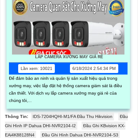
LẮP CAMERA XƯỞNG MAY GIÁ RẺ
Lần xem: 10021
6/18/2024 2:54:34 PM
Để đảm bảo an ninh và quản lý sản xuất hiệu quả trong
xưởng may, việc lắp đặt hệ thống camera giám sát là điều
cần thiết. Với dịch vụ lắp camera xưởng may giá rẻ của
chúng tôi,...
Thông Tin:
IDS-7204HQHI-M1/FA Đầu Thu Hikvision
Đầu
Ghi Hình IP Dahua DHI-NVR2104-I2
Đầu Ghi KBvision KX-
EAi4K88128N4
Đầu Ghi Hình Dahua DHI-NVR2104-S3