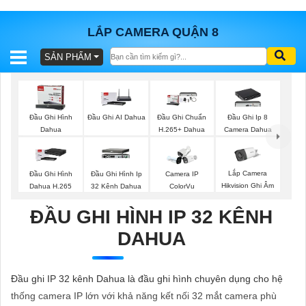
LẮP CAMERA QUẬN 8
SẢN PHẨM
BÁO
GIÁ
TRỌN
GÓI
Đầu Ghi Hình
Đầu Ghi AI Dahua
Đầu Ghi Chuẩn
Đầu Ghi Ip 8
Dahua
H.265+ Dahua
Camera Dahua
SẢN
Lắp Camera
Đầu Ghi Hình
Đầu Ghi Hình Ip
Camera IP
Hikvision Ghi Âm
Dahua H.265
32 Kênh Dahua
ColorVu
PHẨM
ĐẦU GHI HÌNH IP 32 KÊNH
DAHUA
TƯ
VẤN
Đầu ghi IP 32 kênh Dahua là đầu ghi hình chuyên dụng cho hệ
LẮP
thống camera IP lớn với khả năng kết nối 32 mắt camera phù