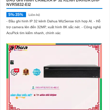
ĐẦU GHI HÌNH CAMERA IP 32 KÊNH DAHUA DHI-
NVR5832-EI2
5%-35%
Liên hệ
- Đầu ghi hình IP 32 kênh Dahua WizSense tích hợp AI. - Hỗ
trợ camera lên đến 32MP, xuất hình 8K sắc nét. - Công nghệ
AcuPick tìm kiếm nhanh, chính xác