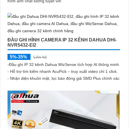
hình ảnh chất lượng tuyệt vời
ĐẦU GHI HÌNH CAMERA IP 32 KÊNH DAHUA DHI-
NVR5432-EI2
5%-35%
Liên hệ
-Đầu ghi IP 32 kênh Dahua WizSense tích hợp AI thông minh.
- Hỗ trợ tìm kiếm nhanh AcuPick – truy xuất video chỉ 1 click.
- Nhận diện khuôn mặt, lọc báo động giả SMD Plus chính xác