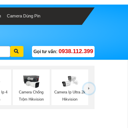
m
Camera Dùng Pin
0938.112.399
Gọi tư vấn:
 Ip 4
Camera Chống
Camera Ip Ultra 2k
n
Trộm Hikvision
Hikvision