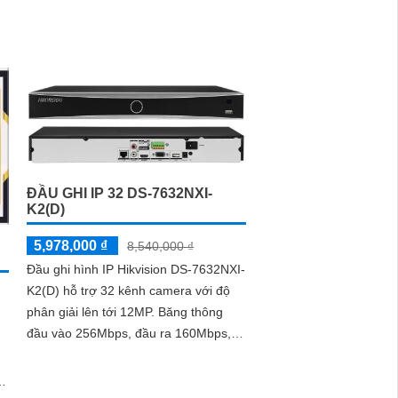
ần kỹ năng chuyên môn.
 uy tín. Với đội ngũ nhân viên chuyên nghiệp, bạn
thông minh với giá cả phải chăng và hình ảnh chất
 và chất lượng.
ĐẦU GHI IP 32 DS-7632NXI-
K2(D)
5,978,000 ₫
8,540,000 ₫
Đầu ghi hình IP Hikvision DS-7632NXI-
K2(D) hỗ trợ 32 kênh camera với độ
phân giải lên tới 12MP. Băng thông
đầu vào 256Mbps, đầu ra 160Mbps,
cổng HDMI 4K, VGA Full HD