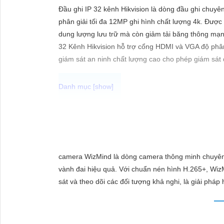
ĐẶT
Đầu ghi IP 32 kênh Hikvision là dòng đầu ghi chuyê
phân giải tối đa 12MP ghi hình chất lượng 4k. Được
dung lượng lưu trữ mà còn giảm tải băng thông mạn
PHỤ
32 Kênh Hikvision hỗ trợ cổng HDMI và VGA độ phân 
giám sát an ninh chất lượng cao cho phép giám sát 
KIỆN
CAMERA
Chắc chắn! Dưới đây là cách bạn có thể viết một bài 
TƯ
VẤN
Lắp Camera Hikvision - Giải pháp an ninh hoàn hảo
DỊCH
Bạn đang tìm kiếm giải pháp an ninh hiệu quả và c
camera WizMind là dòng camera thông minh chuyên
VỤ
trong lĩnh vực an ninh và giám sát. Với chất lượng 
vành đai hiệu quả. Với chuẩn nén hình H.265+, Wiz
người.
sát và theo dõi các đối tượng khả nghi, là giải phá
Tại sao chọn Camera Hikvision?
- Chất lượng hình ảnh: Camera Hikvision mang đến hì
chăng: Mặc dù chất lượng vượt trội, Camera Hikvis