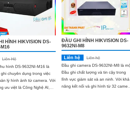
ĐẦU GHI HÌNH HIKVISION DS-
I HÌNH HIKVISION DS-
9632NI-M8
-M16
Liên hệ
Liên hệ
Liên Hệ
Đầu ghi camera DS-9632NI-M8 là mộ
 thu hình DS-9632NI-M16 là
Đầu ghi chất lượng và tin cậy trong
ghi chuyên dụng trong việc
lĩnh vực giám sát và an ninh. Với khả
ản lý hình ảnh từ camera. Với
năng kết nối và ghi hình từ 32 camer
g ưu việt là Công Nghệ AI,
bộ đầu ghi này đáp ứng mọi nhu cầu
 này mang lại hiệu suất hoạt
quan sát và ghi lại hình ảnh
ng minh và chính xác