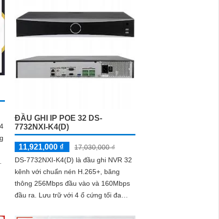
ĐẦU GHI IP POE 32 DS-
4
7732NXI-K4(D)
ng
11,921,000 ₫
17,030,000 ₫
DS-7732NXI-K4(D) là đầu ghi NVR 32
t
kênh với chuẩn nén H.265+, băng
thông 256Mbps đầu vào và 160Mbps
đầu ra. Lưu trữ với 4 ổ cứng tối đa
10TB mỗi ổ. Hỗ trợ AI thông minh:
nhận...