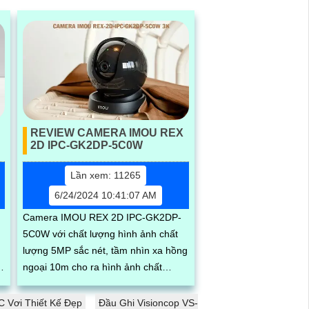
REVIEW CAMERA IMOU REX
2D IPC-GK2DP-5C0W
Lần xem: 11265
6/24/2024 10:41:07 AM
Camera IMOU REX 2D IPC-GK2DP-
5C0W với chất lượng hình ảnh chất
lượng 5MP sắc nét, tầm nhìn xa hồng
ngoại 10m cho ra hình ảnh chất
lượng trong điều kiện ánh sáng yếu.
Một trong...
 Vơi Thiết Kế Đẹp
Đầu Ghi Visioncop VS-