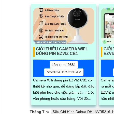
GIỚI THIỆU CAMERA WIFI
GIỚI
DÙNG PIN EZVIZ CB1
EZVI
Lần xem: 9881
7/2/2024 11:52:30 AM
Camera Wifi dùng pin EZVIZ CB1 có
Camera
thiết kế nhỏ gọn, dễ dàng lắp đặt, đặc
ra mắt 
biệt phù hợp cho việc giám sát nhà ở,
EZVIZ uy t
văn phòng hoặc cửa hàng. Với độ
hữu nhi
phân giải full HD 1080p, tích hợp loa
khả năn
và mic, đèn hồng ngoại thông minh
nước, q
Thông Tin:
Đầu Ghi Hình Dahua DHI-NVR5216-1