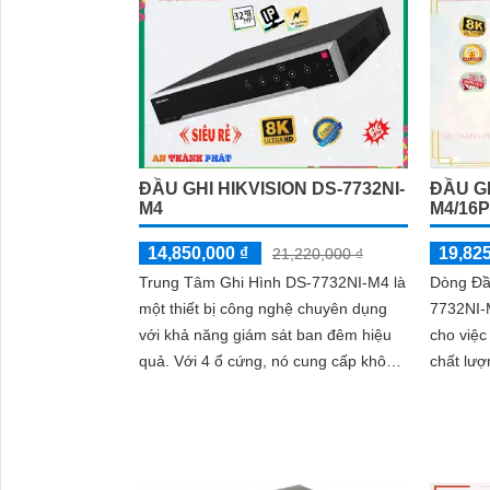
ĐẦU GHI HIKVISION DS-7732NI-
ĐẦU GH
M4
M4/16
14,850,000 ₫
19,825
21,220,000 ₫
Trung Tâm Ghi Hình DS-7732NI-M4 là
Dòng Đầu
một thiết bị công nghệ chuyên dụng
7732NI-M
với khả năng giám sát ban đêm hiệu
cho việc
quả. Với 4 ổ cứng, nó cung cấp không
chất lượ
gian lưu trữ đủ lớn để ghi lại dữ liệu
đến 32 MP. Với công ng
trong thời gian dài
dụng, Đầ
đêm hiệ