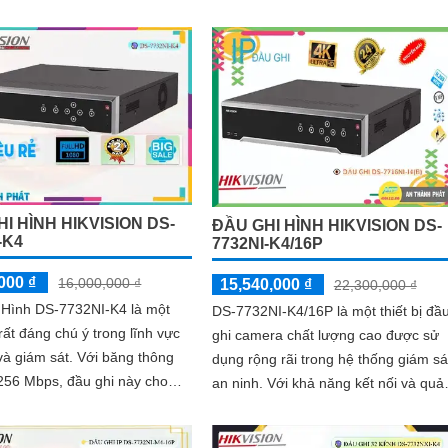
oại có tầm nhìn lên đến 10m
toàn đáp ứng được yêu cầu khắc kh
về hình ảnh của các dự án ONVIF
I HÌNH HIKVISION DS-
ĐẦU GHI HÌNH HIKVISION DS-
-K4
7732NI-K4/16P
000 ₫
16,000,000 ₫
15,540,000 ₫
22,300,000 ₫
 Hình DS-7732NI-K4 là một
DS-7732NI-K4/16P là một thiết bị đầ
rất đáng chú ý trong lĩnh vực
ghi camera chất lượng cao được sử
m sát. Với băng thông
dụng rộng rãi trong hệ thống giám sá
256 Mbps, đầu ghi này cho
an ninh. Với khả năng kết nối và quản
 rõ nét và tươi hơn bất kỳ khi
lý đến 32 camera, thiết bị này mang
đến hình ảnh sắc nét và chất lượng