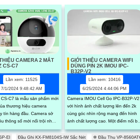
 THIỆU CAMERA 2 MẮT
GIỚI THIỆU CAMERA WIFI
Z CS-C7
DÙNG PIN 2K IMOU IPC-
B32P-V2
Lần xem: 11525
Lần xem: 10416
7/1/2024 9:48:42 AM
6/25/2024 4:44:06 PM
 CS-C7 là mẫu sản phẩm mới
Camera IMOU Cell Go IPC-B32P-V2
của thương hiệu camera
với hình ảnh chất lượng lên đến 2k
ín hàng đầu. Camera sở
cùng góc nhìn rộng mang đến hình
ều thông số mới nổi trội như
ảnh chất lượng cao. Một điểm nổi bật
g quay xoay ngoài trời, chống
nữa là dòng camera này sở hữu pin
uay xoay 360, độ phân giải
xạc...
6P-EI
Đầu Ghi KX-FM8104S-IW Sắc Nét
✲ Đầu Thu VP-8560ATC