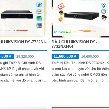
cao
I HIKVISION DS-7732NI-
ĐẦU GHI HIKVISION DS-
P
7732NXI-K4
,000 ₫
11,680,000 ₫
28,320,000 ₫
16,690,000 ₫
 ghi Thiết Bị Ghi Hình DS-
Thiết bị Đầu Thu hình DS-7732NXI-K
4/16P là giải pháp tuyệt vời
là một lựa chọn tuyệt vời cho hệ thố
 giám sát và ghi lại hình ảnh
giám sát. Với công nghệ CMOS tiên
ng sắc nét với độ phân giải lên
tiến, hình ảnh ban đêm trở nên rõ né
hệ chuyên
hơn bao giờ hết
u ghi hỗ trợ giám sát ban
u quả