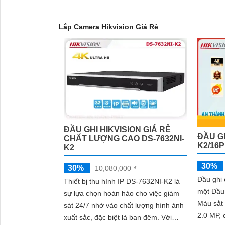
- Dễ sử dụng: Camera Hikvision được thiết kế đơn 
Nơi mua Camera Hikvision giá rẻ
Lắp Camera Hikvision Giá Rẻ
Nếu bạn quan tâm đến việc lắp Camera Hikvision vớ
sẽ được tư vấn cụ thể về sản phẩm phù hợp với nh
Kết luận
Camera Hikvision không chỉ mang đến sự an toàn và
lượng sắc nét. Hãy đầu tư vào an ninh và yên tâm h
Hy vọng rằng bài viết giới thiệu trên sẽ giúp bạn 
ĐẦU GHI HIKVISION GIÁ RẺ
ĐẦU GH
CHẤT LƯỢNG CAO DS-7632NI-
K2/16P
K2
30%
30%
10,080,000 ₫
Đầu ghi
Thiết bị thu hình IP DS-7632NI-K2 là
một Đầu
sự lựa chọn hoàn hảo cho việc giám
Màu sắt 
sát 24/7 nhờ vào chất lượng hình ảnh
2.0 MP,
xuất sắc, đặc biệt là ban đêm. Với