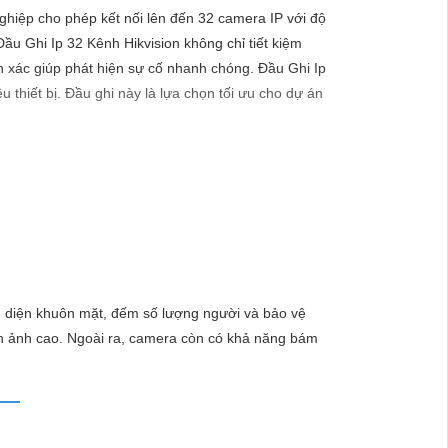
ghiệp cho phép kết nối lên đến 32 camera IP với độ
ầu Ghi Ip 32 Kênh Hikvision không chỉ tiết kiệm
 xác giúp phát hiện sự cố nhanh chóng. Đầu Ghi Ip
thiết bị. Đầu ghi này là lựa chọn tối ưu cho dự án
ảnh chất lượng sắc nét:
hắc lắp đặt Camera Hikvision, giải pháp hàng đầu
diện khuôn mặt, đếm số lượng người và bảo vệ
lý tưởng cho việc bảo vệ tài sản và an ninh cho mọi
nh ảnh cao. Ngoài ra, camera còn có khả năng bám
hi tiết nào trong quá trình giám sát. - Giá cả phải
mọi người.