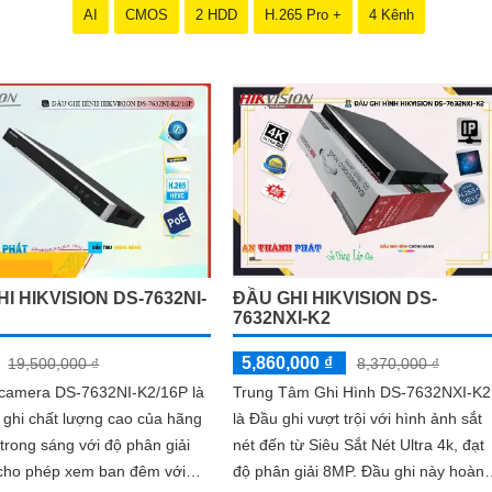
giản và dễ sử dụng, giúp bạn dễ dàng cài đặt và vận hành mà không c
AI
CMOS
2 HDD
H.265 Pro +
4 Kênh
i giá ưu đãi, hãy đến ngay cửa hàng chuyên cung cấp sản phẩm an ninh
u cầu của mình.
 bảo vệ cho ngôi nhà hoặc doanh nghiệp của bạn, mà còn là lựa chọn 
ơn với Camera Hikvision!
thu hút được khách hàng quan tâm đến sản phẩm Camera Hikvision giá rẻ
I HIKVISION DS-7632NI-
ĐẦU GHI HIKVISION DS-
7632NXI-K2
5,860,000 ₫
19,500,000 ₫
8,370,000 ₫
 camera DS-7632NI-K2/16P là
Trung Tâm Ghi Hình DS-7632NXI-K2
 ghi chất lượng cao của hãng
là Đầu ghi vượt trội với hình ảnh sắt
trong sáng với độ phân giải
nét đến từ Siêu Sắt Nét Ultra 4k, đạt
 cho phép xem ban đêm với
độ phân giải 8MP. Đầu ghi này hoàn