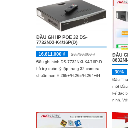
ĐẦU GHI IP POE 32 DS-
7732NXI-K4/16P(D)
16,611,000 ₫
23,730,000 ₫
ĐẦU GH
8632NI
Đầu ghi hình DS-7732NXI-K4/16P-D
hỗ trợ quản lý tập trung 32 camera,
30%
chuẩn nén H.265+/H.265/H.264+/H
Đầu Thu
một Đầu 
kế đặc b
ninh. Với khả năng thu hình 32 kênh
với độ p
và ghi l
sắc nét