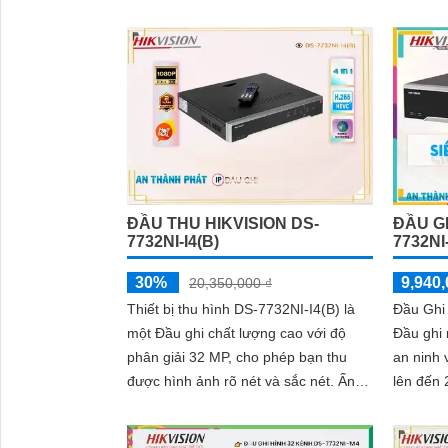
hồng ng
công nghệ chuyên dụng và chip xử...
'
ĐẦU THU HIKVISION DS-
ĐẦU GH
7732NI-I4(B)
7732NI
30%
9,940,
20,350,000 ₫
Thiết bị thu hình DS-7732NI-I4(B) là
Đầu Ghi
một Đầu ghi chất lượng cao với độ
Đầu ghi 
phân giải 32 MP, cho phép bạn thu
an ninh và giá
được hình ảnh rõ nét và sắc nét. Ấn
lên đến 
tượng ơn với những thông số là Đầu...
hình ảnh
nào