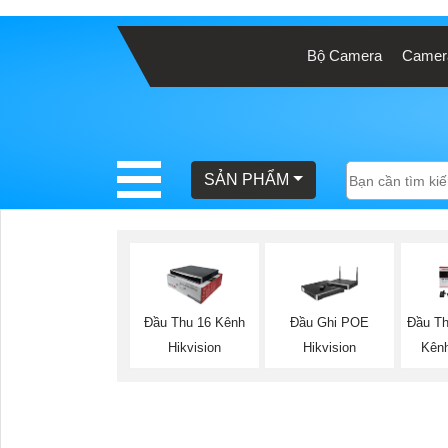
Bộ Camera
Camera
BÁO
GIÁ
TRỌN
GÓI
SẢN PHẨM
SẢN
PHẨM
Đầu Thu 16 Kênh
Đầu Ghi POE
Đầu Th
Hikvision
Hikvision
Kênh
TƯ
VẤN
LẮP