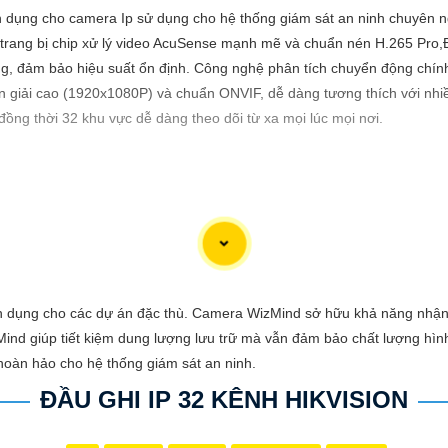
n dụng cho camera Ip sử dụng cho hệ thống giám sát an ninh chuyên n
 trang bị chip xử lý video AcuSense mạnh mẽ và chuẩn nén H.265 Pro,Đ
g, đảm bảo hiệu suất ổn định. Công nghệ phân tích chuyển động chính
giải cao (1920x1080P) và chuẩn ONVIF, dễ dàng tương thích với nhiều 
đồng thời 32 khu vực dễ dàng theo dõi từ xa mọi lúc mọi nơi.
viết giới thiệu sản phẩm về việc lắp Camera Hikvision giá rẻ với hình 
hi phí phải chăng cho ngôi nhà hoặc doanh nghiệp của mình? Hãy cân n
 dụng cho các dự án đặc thù. Camera WizMind sở hữu khả năng nhận 
hình ảnh sắc nét và giá cả phải chăng, Camera Hikvision là sự lựa chọn 
Mind giúp tiết kiệm dung lượng lưu trữ mà vẫn đảm bảo chất lượng hì
p hoàn hảo cho hệ thống giám sát an ninh.
ĐẦU GHI IP 32 KÊNH HIKVISION
nh ảnh chất lượng cao, sắc nét và rõ ràng. Bạn sẽ không bỏ lỡ bất kỳ c
ion vẫn
tin tưởng
mức giá hợp lý, phù hợp với nhu cầu và túi tiền của 