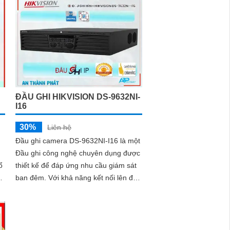
ĐẦU GHI HIKVISION DS-9632NI-
I16
30%
Liên hệ
Đầu ghi camera DS-9632NI-I16 là một
Đầu ghi công nghệ chuyên dụng được
thiết kế để đáp ứng nhu cầu giám sát
ban đêm. Với khả năng kết nối lên đến
16 ổ cứng HDD, đây là một thuật toán
mạnh mẽ cho việc lưu trữ dữ liệu
video