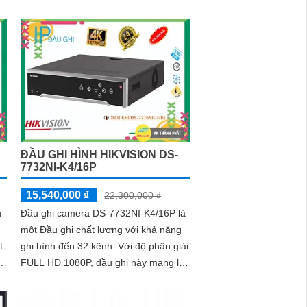
e
ĐẦU GHI HÌNH HIKVISION DS-
7732NI-K4/16P
15,540,000 ₫
22,300,000 ₫
u
Đầu ghi camera DS-7732NI-K4/16P là
một Đầu ghi chất lượng với khả năng
t
ghi hình đến 32 kênh. Với độ phân giải
FULL HD 1080P, đầu ghi này mang lại
hình ảnh chất lượng cao và sắc nét