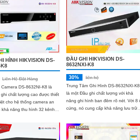
ĐẦU GHI HIKVISION DS-
I HÌNH HIKVISION DS-
8632NXI-K8
-K8
30%
liên hệ
Liên Hệ-Đặt Hàng
Trung Tâm Ghi Hình DS-8632NXI-K8
 Camera DS-8632NI-K8 là
là một Đầu ghi chất lượng với khả
ghi chất lượng cao được thiết
năng ghi hình ban đêm rõ nét. Với 8 ổ
iệt cho hệ thống camera an
cứng, nó cung cấp khả năng lưu trữ
lớn, phù hợp với các hệ thống giám
hân giải cao, nó giúp quan sát
sát quy mô lớn
ại hình ảnh chất lượng cực kỳ