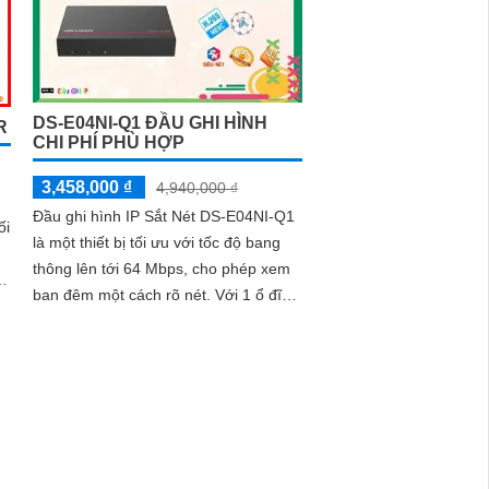
DS-E04NI-Q1 ĐẦU GHI HÌNH
R
CHI PHÍ PHÙ HỢP
3,458,000 ₫
4,940,000 ₫
Đầu ghi hình IP Sắt Nét DS-E04NI-Q1
ối
là một thiết bị tối ưu với tốc độ bang
thông lên tới 64 Mbps, cho phép xem
ban đêm một cách rõ nét. Với 1 ổ đĩa
cứng (HDD), đầu ghi đảm bảo khả
năng lưu trữ và chất lượng hình ảnh
với độ phân giải 4