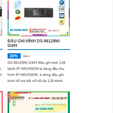
ĐẦU GHI HÌNH DS-96128NI-
I24/H
30%
00 ₫
DS-96128NI-I24/H Đầu ghi hinh 128
g
kênh IP HIKVISION là dòng đầu thu
hình IP HIKVISION. à dòng đầu ghi
hình hỗ trợ kết nối tối đa 128 kênh
camera IP, với độ phân giải 12MP cho
chất lượng hình ảnh sắc nét