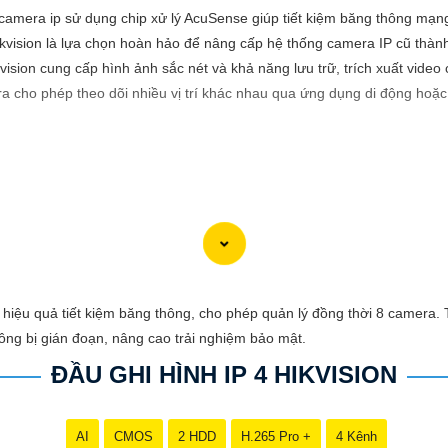
 camera ip sử dụng chip xử lý AcuSense giúp tiết kiệm băng thông mạn
ikvision là lựa chọn hoàn hảo để nâng cấp hệ thống camera IP cũ thà
ision cung cấp hình ảnh sắc nét và khả năng lưu trữ, trích xuất video
a cho phép theo dõi nhiều vị trí khác nhau qua ứng dụng di động hoặc 
viết giới thiệu sản phẩm về việc lắp Camera Hikvision giá rẻ với hình 
hi phí phải chăng cho ngôi nhà hoặc doanh nghiệp của mình? Hãy cân n
hiệu quả tiết kiệm băng thông, cho phép quản lý đồng thời 8 camera. T
hình ảnh sắc nét và giá cả phải chăng, Camera Hikvision là sự lựa chọn 
ông bị gián đoạn, nâng cao trải nghiệm bảo mật.
ĐẦU GHI HÌNH IP 4 HIKVISION
nh ảnh chất lượng cao, sắc nét và rõ ràng. Bạn sẽ không bỏ lỡ bất kỳ c
ion vẫn
tin tưởng
mức giá hợp lý, phù hợp với nhu cầu và túi tiền của 
AI
CMOS
2 HDD
H.265 Pro +
4 Kênh