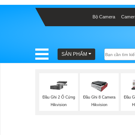
Bộ Camera
Camera
BÁO
GIÁ
TRỌN
GÓI
SẢN PHẨM
SẢN
PHẨM
Đầu Ghi 2 Ổ Cứng
Đầu Ghi 8 Camera
Đầu G
Hikvision
Hikvision
H
TƯ
VẤN
LẮP