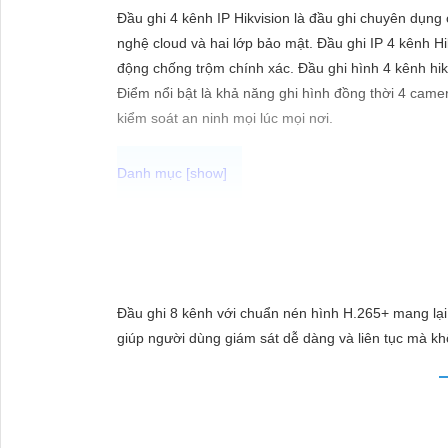
ĐẶT
Đầu ghi 4 kênh IP Hikvision là đầu ghi chuyên dụng
nghệ cloud và hai lớp bảo mật. Đầu ghi IP 4 kênh H
động chống trộm chính xác. Đầu ghi hình 4 kênh hikv
PHỤ
Điểm nổi bật là khả năng ghi hình đồng thời 4 camer
kiểm soát an ninh mọi lúc mọi nơi.
KIỆN
CAMERA
Chắc chắn! Dưới đây là cách bạn có thể viết một bài 
TƯ
VẤN
Lắp Camera Hikvision - Giải pháp an ninh hoàn hảo
DỊCH
Bạn đang tìm kiếm giải pháp an ninh hiệu quả và c
Đầu ghi 8 kênh với chuẩn nén hình H.265+ mang lại 
VỤ
trong lĩnh vực an ninh và giám sát. Với chất lượng 
giúp người dùng giám sát dễ dàng và liên tục mà kh
người.
Tại sao chọn Camera Hikvision?
- Chất lượng hình ảnh: Camera Hikvision mang đến hì
chăng: Mặc dù chất lượng vượt trội, Camera Hikvis