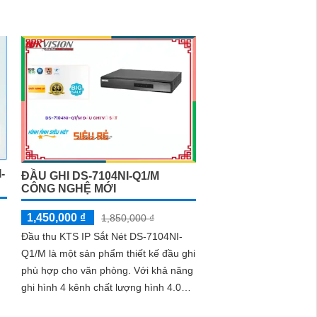
ần kỹ năng chuyên môn.
 uy tín. Với đội ngũ nhân viên chuyên nghiệp, bạn
thông minh với giá cả phải chăng và hình ảnh chất
 và chất lượng.
-
ĐẦU GHI DS-7104NI-Q1/M
CÔNG NGHỆ MỚI
1,450,000 ₫
1,850,000 ₫
Đầu thu KTS IP Sắt Nét DS-7104NI-
Q1/M là một sản phẩm thiết kế đầu ghi
phù hợp cho văn phòng. Với khả năng
ghi hình 4 kênh chất lượng hình 4.0
MP, độ phân giải Ultra 2k IP, nó...