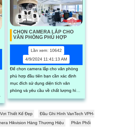
CHỌN CAMERA LẮP CHO
VĂN PHÒNG PHÙ HỢP
Lần xem: 10642
4/9/2024 11:41:13 AM
Để chọn camera lắp cho văn phòng
phù hợp đầu tiên bạn cần xác định
mục đích sử dụng diện tích văn
phòng và yêu cầu về chất lượng hình
ảnh thiết kế camera đạt tính mỹ thuật
cao...
ơi Thiết Kế Đẹp
Đầu Ghi Hình VanTech VPH-
mera Hikvision Hàng Thương Hiệu
Phân Phối