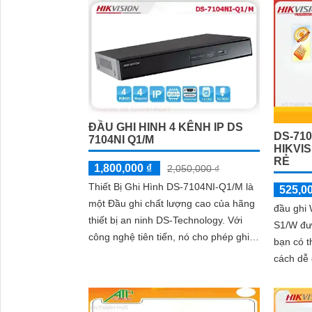
mọi không gian
video dà
tin quan
ĐẦU GHI HINH 4 KÊNH IP DS
DS-71
7104NI Q1/M
HIKVIS
RẺ
1,800,000 ₫
2,050,000 ₫
Thiết Bị Ghi Hình DS-7104NI-Q1/M là
525,0
một Đầu ghi chất lượng cao của hãng
'
đầu ghi 
thiết bị an ninh DS-Technology. Với
S1/W đượ
công nghệ tiên tiến, nó cho phép ghi
bạn có t
lại và lưu trữ hình ảnh từ các camera
cách dễ
an ninh một cách chính xác và rõ ràng
rà,là lự
thống...