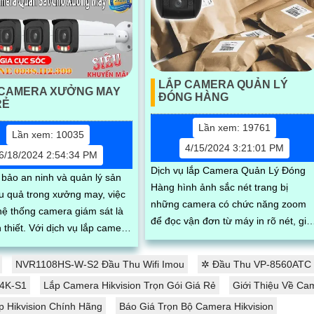
LẮP CAMERA QUẢN LÝ
 CAMERA XƯỞNG MAY
ĐÓNG HÀNG
RẺ
Lần xem: 19761
Lần xem: 10035
4/15/2024 3:21:01 PM
6/18/2024 2:54:34 PM
Dịch vụ lắp Camera Quản Lý Đóng
bảo an ninh và quản lý sản
Hàng hình ảnh sắc nét trang bị
ệu quả trong xưởng may, việc
những camera có chức năng zoom
 hệ thống camera giám sát là
để đọc vận đơn từ máy in rõ nét, giải
ịch vụ lắp camera
pháp hiện đại cho doanh nghiệp vận
y giá rẻ của chúng tôi,...
chuyển quản...
NVR1108HS-W-S2 Đầu Thu Wifi Imou
✲ Đầu Thu VP-8560ATC V
S4K-S1
Lắp Camera Hikvision Trọn Gói Giá Rẻ
Giới Thiệu Về Ca
p Hikvision Chính Hãng
Báo Giá Trọn Bộ Camera Hikvision