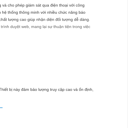
g và cho phép giám sát qua điện thoại với công
nh hệ thống thông minh với nhiều chức năng báo
 chất lượng cao giúp nhận diện đối tượng dễ dàng.
trình duyệt web, mang lại sự thuận tiện trong việc
ảnh chất lượng sắc nét:
hắc lắp đặt Camera Hikvision, giải pháp hàng đầu
hiết bị này đảm bảo lượng truy cập cao và ổn định,
lý tưởng cho việc bảo vệ tài sản và an ninh cho mọi
hi tiết nào trong quá trình giám sát. - Giá cả phải
mọi người.