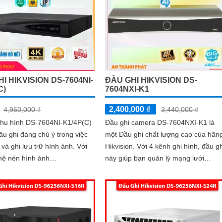
I HIKVISION DS-7604NI-
ĐẦU GHI HIKVISION DS-
C)
7604NXI-K1
2,400,000 ₫
4,960,000 ₫
3,440,000 ₫
 thu hình DS-7604NI-K1/4P(C)
Đầu ghi camera DS-7604NXI-K1 là
ầu ghi đáng chú ý trong việc
một Đầu ghi chất lượng cao của hãn
và ghi lưu trữ hình ảnh. Với
Hikvision. Với 4 kênh ghi hình, đầu ghi
hệ nén hình ảnh
này giúp bạn quản lý mạng lưới
H.265/H
camera an ninh một cách hiệu quả