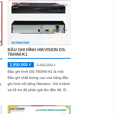
ĐẦU GHI HÌNH HIKVISION DS-
7604NI-K1
2,950,000 ₫
3,300,000 ₫
Đầu ghi hình DS-7604NI-K1 là một
Đầu ghi chất lượng cao của hãng đầu
ghi hình nổi tiếng Hikvision. Với 4 kênh
và hỗ trợ độ phân giải lên đến 4K, Đầu
ghi này cho phép ghi lại hình ảnh rõ
nét và chi tiết