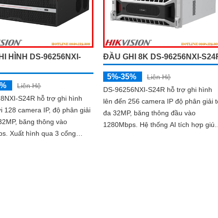
I HÌNH DS-96256NXI-
ĐẦU GHI 8K DS-96256NXI-S24
5%-35%
Liên Hệ
5%
Liên Hệ
DS-96256NXI-S24R hỗ trợ ghi hình
8NXI-S24R hỗ trợ ghi hình
lên đến 256 camera IP độ phân giải t
i 128 camera IP, độ phân giải
đa 32MP, băng thông đầu vào
 32MP, băng thông vào
1280Mbps. Hệ thống AI tích hợp giúp
ua 3 cổng
nhận diện khuôn mặt, bảo vệ chu vi,
 và 1 cổng HDMI 8K, cùng 2
truy xuất thông minh AcuSearch
l HD