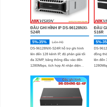
ĐẦU GHI HÌNH IP DS-96128NXI-
ĐẦU GH
S24R
S16R
5%-35%
5%-3
Liên Hệ
DS-96128NXI-S24R hỗ trợ ghi hình
DS-9612
lên đến 128 kênh IP, độ phân giải tối
đồng thờ
đa 32MP, băng thông đầu vào đến
lên đến
1280Mbps, tích hợp AI nhận diện
1280Mbps. Xuất hình q
khuôn mặt, phân tích hình ảnh, tìm
HDMI 4K
kiếm thông minh AcuSearch. Xuất
VGA Ful
hình qua 4 cổng HDMI (3 cổng 4K, 1
cổng 8K) và 2 VGA