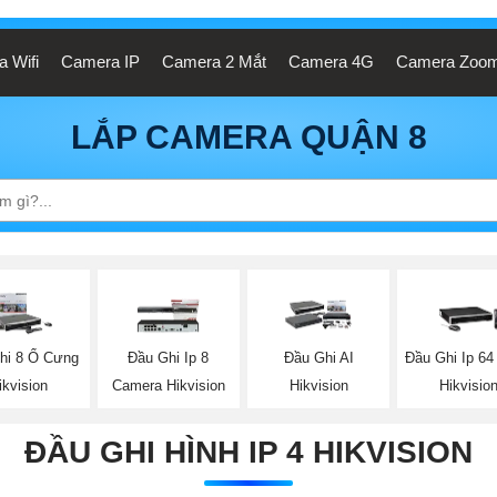
 Wifi
Camera IP
Camera 2 Mắt
Camera 4G
Camera Zoo
LẮP CAMERA QUẬN 8
hi 8 Ổ Cưng
Đầu Ghi Ip 8
Đầu Ghi AI
Đầu Ghi Ip 64
ikvision
Camera Hikvision
Hikvision
Hikvisio
ĐẦU GHI HÌNH IP 4 HIKVISION