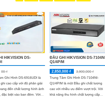
giản và dễ sử dụng, giúp bạn dễ dàng cài đặt và vận hành mà không c
i giá ưu đãi, hãy đến ngay cửa hàng chuyên cung cấp sản phẩm an ninh
u cầu của mình.
 bảo vệ cho ngôi nhà hoặc doanh nghiệp của bạn, mà còn là lựa chọn 
ơn với Camera Hikvision!
thu hút được khách hàng quan tâm đến sản phẩm Camera Hikvision giá rẻ
I HIKVISION DS-
ĐẦU GHI HIKVISION DS-7104NI
DI
Q1/4P/M
2,850,000 ₫
00 ₫
3,900,000 ₫
âm Ghi Hình DS-6916UDI là
Trung Tâm Ghi Hình DS-7104NI-
ghi cao cấp với độ phân giải
Q1/4P/M là một Đầu ghi chất lượng
mang đến chất lượng hình ảnh
cao với nhiều ưu điểm vượt trội. Với
, đặc biệt vào ban đêm. Với
khả năng thu hình chất lượng cấp
 HDD, bạn có thể lưu trữ nhiều
nguồn qua RJ45, Đầu ghi này mang