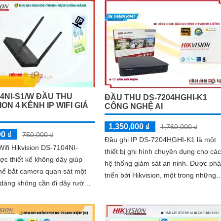
i để theo dõi và lưu giữ thông
lại trải nghiệm thu hình ảnh rõ nét và
 trọng
sắc nét hơn
04NI-S1/W ĐẦU THU
ĐẦU THU DS-7204HGHI-K1
ION 4 KÊNH IP WIFI GIÁ
CÔNG NGHỆ AI
1,350,000 ₫
1,760,000 ₫
00 ₫
750,000 ₫
Đầu ghi IP DS-7204HGHI-K1 là một
Wifi Hikvision DS-7104NI-
thiết bị ghi hình chuyên dụng cho các
c thiết kế không dây giúp
hệ thống giám sát an ninh. Được phát
hể bắt camera quan sát một
triển bởi Hikvision, một trong những
 dàng không cần đi dây rườm
nhà sản xuất hàng đầu trong lĩnh...
a chọn lý tưởng cho các hệ