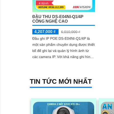
ĐẦU THU DS-E04NI-Q1/4P
CÔNG NGHỆ CAO
4,207,000 ₫
6,010,000 ₫
Đầu ghi IP POE DS-E04NI-Q1/4P là
một sản phẩm chuyên dụng được thiết
kế để ghi lại và quản lý hình ảnh từ
các camera IP. Với khả năng ghi hình
Full HD và hỗ trợ lên đến 4 kênh, đầu
ghi này cung cấp chất lượng hình ảnh
rõ nét và sắc nét
TIN TỨC MỚI NHẤT