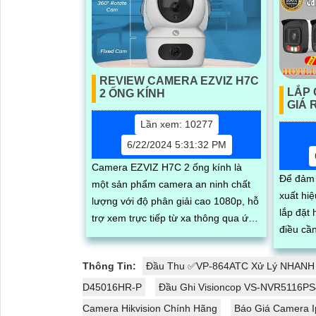
REVIEW CAMERA EZVIZ H7C
LẮP
2 ỐNG KÍNH
GIÁ 
Lần xem: 10277
6/22/2024 5:31:32 PM
Camera EZVIZ H7C 2 ống kính là
Để đảm 
một sản phẩm camera an ninh chất
xuất hi
lượng với độ phân giải cao 1080p, hỗ
lắp đặt
trợ xem trực tiếp từ xa thông qua ứng
điều cần thiết. Với d
dụng di động. Với thiết kế hiện đại,...
xưởng ma
Thông Tin:
Đầu Thu ✅VP-864ATC Xử Lý NHANH
D45016HR-P
Đầu Ghi Visioncop VS-NVR5116P
Camera Hikvision Chính Hãng
Báo Giá Camera I