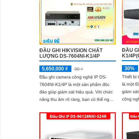
ĐẦU GH
ĐẦU GHI HIKVISION CHẤT
K1/4P(
LƯỢNG DS-7604NI-K1/4P
30%
5,650,000 ₫
00 ₫
Thiết bị
Đầu ghi camera công nghệ IP DS-
là một Đ
7604NI-K1/4P là một sản phẩm độc
giám sát 
đáo giúp giám sát hiệu quả. Với chức
công ng
năng thu âm rõ ràng, bạn có thể nghe
H.265+/
lại các hoạt động mà không bỏ lỡ bất
kỳ chi tiết nào