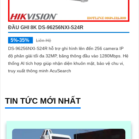
ĐẦU GHI 8K DS-96256NXI-S24R
5%-35%
Liên Hệ
DS-96256NXI-S24R hỗ trợ ghi hình lên đến 256 camera IP
độ phân giải tối đa 32MP, băng thông đầu vào 1280Mbps. Hệ
thống AI tích hợp giúp nhận diện khuôn mặt, bảo vệ chu vi,
truy xuất thông minh AcuSearch
TIN TỨC MỚI NHẤT