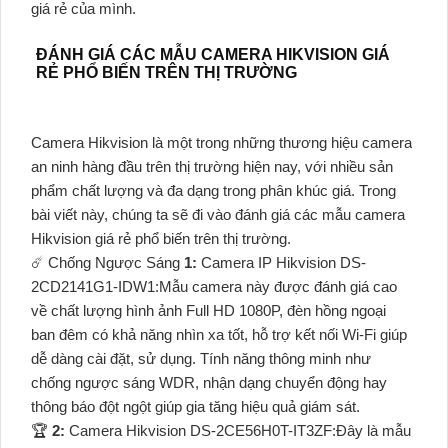
giá rẻ của mình.
ĐÁNH GIÁ CÁC MẪU CAMERA HIKVISION GIÁ
RẺ PHỔ BIẾN TRÊN THỊ TRƯỜNG
Camera Hikvision là một trong những thương hiệu camera
an ninh hàng đầu trên thị trường hiện nay, với nhiều sản
phẩm chất lượng và đa dạng trong phân khúc giá. Trong
bài viết này, chúng ta sẽ đi vào đánh giá các mẫu camera
Hikvision giá rẻ phổ biến trên thị trường.
☄️ Chống Ngược Sáng
1:
Camera IP Hikvision DS-
2CD2141G1-IDW1:Mẫu camera này được đánh giá cao
về chất lượng hình ảnh Full HD 1080P, đèn hồng ngoại
ban đêm có khả năng nhìn xa tốt, hỗ trợ kết nối Wi-Fi giúp
dễ dàng cài đặt, sử dụng. Tính năng thông minh như
chống ngược sáng WDR, nhận dạng chuyển động hay
thông báo đột ngột giúp gia tăng hiệu quả giám sát.
️🏆
2:
Camera Hikvision DS-2CE56H0T-IT3ZF:Đây là mẫu