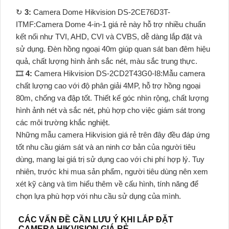
↻
3:
Camera Dome Hikvision DS-2CE76D3T-
ITMF:Camera Dome 4-in-1 giá rẻ này hỗ trợ nhiều chuẩn
kết nối như TVI, AHD, CVI và CVBS, dễ dàng lắp đặt và
sử dụng. Đèn hồng ngoại 40m giúp quan sát ban đêm hiệu
quả, chất lượng hình ảnh sắc nét, màu sắc trung thực.
🎞
4:
Camera Hikvision DS-2CD2T43G0-I8:Mẫu camera
chất lượng cao với độ phân giải 4MP, hỗ trợ hồng ngoại
80m, chống va đập tốt. Thiết kế góc nhìn rộng, chất lượng
hình ảnh nét và sắc nét, phù hợp cho việc giám sát trong
các môi trường khắc nghiệt.
Những mẫu camera Hikvision giá rẻ trên đây đều đáp ứng
tốt nhu cầu giám sát và an ninh cơ bản của người tiêu
dùng, mang lại giá trị sử dụng cao với chi phí hợp lý. Tuy
nhiên, trước khi mua sản phẩm, người tiêu dùng nên xem
xét kỹ càng và tìm hiểu thêm về cấu hình, tính năng để
chọn lựa phù hợp với nhu cầu sử dụng của mình.
CÁC VẤN ĐỀ CẦN LƯU Ý KHI LẮP ĐẶT
CAMERA HIKVISION GIÁ RẺ