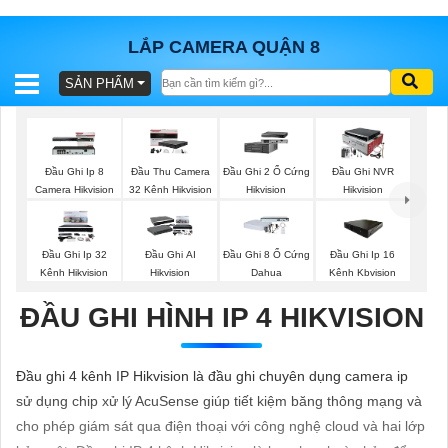
LẮP CAMERA QUẬN 8
SẢN PHẨM
BÁO
GIÁ
TRỌN
GÓI
Đầu Ghi Ip 8
Đầu Thu Camera
Đầu Ghi 2 Ổ Cứng
Đầu Ghi NVR
Camera Hikvision
32 Kênh Hikvision
Hikvision
Hikvision
SẢN
Đầu Ghi Ip 32
Đầu Ghi AI
Đầu Ghi 8 Ổ Cứng
Đầu Ghi Ip 16
Kênh Hikvision
Hikvision
Dahua
Kênh Kbvision
PHẨM
ĐẦU GHI HÌNH IP 4 HIKVISION
TƯ
Đầu ghi 4 kênh IP Hikvision là đầu ghi chuyên dụng camera ip
VẤN
sử dụng chip xử lý AcuSense giúp tiết kiệm băng thông mạng và
LẮP
cho phép giám sát qua điện thoại với công nghệ cloud và hai lớp