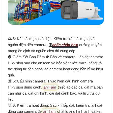
🌅
3:
Kết nối mạng và điện: Kiểm tra kết nối mạng và
nguồn điện đến camera, 🎛
chắc chắn hơn
đường truyền
mạng ổn định và nguồn điện đủ cung cấp.
🌚 Giám Sát Ban Đêm
4:
Bảo vệ camera: Lắp đặt camera
Hikvision sao cho an toàn và bảo vệ trước mưa, nắng và
tác động từ bên ngoài để camera hoạt động bền bỉ và hiệu
quả.
🎁
5:
Cấu hình camera: Thực hiện cấu hình camera
Hikvision đúng cách,
an Tâm
thiết lập các cài đặt mà bạn
cần như cài đặt ghi hình, cài đặt cảnh báo, và lưu trữ dữ
liệu.
️🚀
6:
Kiểm tra hoạt động: Sau khi lắp đặt, kiểm tra lại hoạt
động của camera để
an Tâm
chất lượng hình ảnh và kết