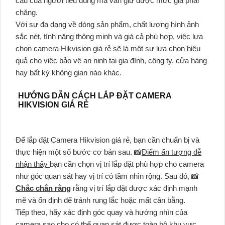
cầu của người tiêu dùng mà vẫn giữ được mức giá phải
chăng.
Với sự đa dạng về dòng sản phẩm, chất lượng hình ảnh
sắc nét, tính năng thông minh và giá cả phù hợp, việc lựa
chọn camera Hikvision giá rẻ sẽ là một sự lựa chọn hiệu
quả cho việc bảo vệ an ninh tại gia đình, công ty, cửa hàng
hay bất kỳ không gian nào khác.
HƯỚNG DẪN CÁCH LẮP ĐẶT CAMERA
HIKVISION GIÁ RẺ
Để lắp đặt Camera Hikvision giá rẻ, bạn cần chuẩn bị và
thực hiện một số bước cơ bản sau. 📸
Điểm ấn tượng dễ
nhận thấy
bạn cần chọn vị trí lắp đặt phù hợp cho camera
như góc quan sát hay vị trí có tầm nhìn rộng. Sau đó, 📸
Chắc chắn rằng
rằng vị trí lắp đặt được xác định mạnh
mẽ và ổn định để tránh rung lắc hoặc mất cân bằng.
Tiếp theo, hãy xác định góc quay và hướng nhìn của
camera sao cho có thể quan sát được toàn bộ khu vực