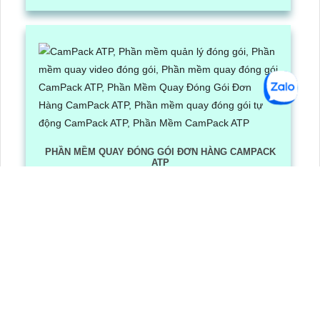
PHẦN MỀM QUAY ĐÓNG GÓI ĐƠN HÀNG CAMPACK
ATP
Lần xem: 1194
6/30/2026 3:16:12 PM
Phần Mềm Quay Đóng Gói Đơn Hàng CamPack ATP là
phần mềm có tích hợp công nghệ Ai nhận diện và dọc
mã QR/ bar code khi camera quay được mã vận đơn
LẮP CAMERA QUẬN 8