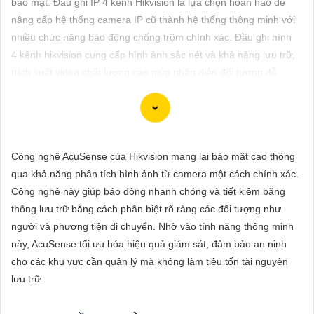
bảo mật. Đầu ghi IP 4 kênh Hikvision là lựa chọn hoàn hảo để
ĐẶT
nâng cấp hệ thống camera IP cũ thành hệ thống thông minh với
nhiều chức năng báo động chống trộm chính xác. Đầu ghi hình
4 kênh hikvision cung cấp hình ảnh sắc nét và khả năng lưu trữ,
PHỤ
trích xuất video chất lượng cao giúp nhận diện đối tượng dễ
KIỆN
dàng. Điểm nổi bật là khả năng ghi hình đồng thời 4 camera cho
CAMERA
phép theo dõi nhiều vị trí khác nhau qua ứng dụng di động hoặc
trình duyệt web, mang lại sự thuận tiện trong việc kiểm soát an
ninh mọi lúc mọi nơi.
Công nghệ AcuSense của Hikvision mang lại bảo mật cao thông
TƯ
qua khả năng phân tích hình ảnh từ camera một cách chính xác.
VẤN
Công nghệ này giúp báo động nhanh chóng và tiết kiệm băng
DỊCH
thông lưu trữ bằng cách phân biệt rõ ràng các đối tượng như
Chắc chắn! Dưới đây là cách bạn có thể viết một bài viết giới
VỤ
người và phương tiện di chuyển. Nhờ vào tính năng thông minh
thiệu sản phẩm về việc lắp Camera Hikvision giá rẻ với hình ảnh
này, AcuSense tối ưu hóa hiệu quả giám sát, đảm bảo an ninh
chất lượng sắc nét:
cho các khu vực cần quản lý mà không làm tiêu tốn tài nguyên
lưu trữ.
Lắp Camera Hikvision - Giải pháp an ninh hoàn hảo
Bạn đang tìm kiếm giải pháp an ninh hiệu quả và chi phí phải