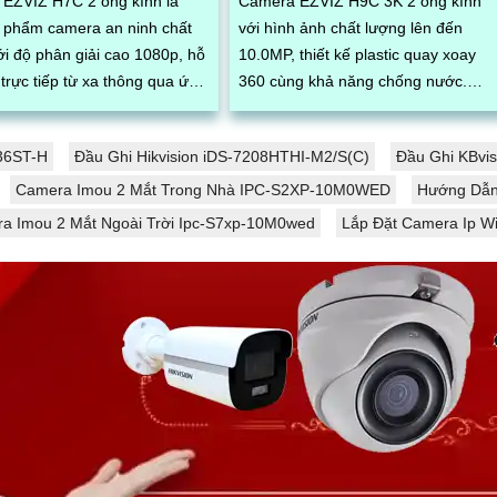
EZVIZ H7C 2 ống kính là
Camera EZVIZ H9C 3K 2 ống kính
 phẩm camera an ninh chất
với hình ảnh chất lượng lên đến
ới độ phân giải cao 1080p, hỗ
10.0MP, thiết kế plastic quay xoay
trực tiếp từ xa thông qua ứng
360 cùng khả năng chống nước.
dụng di động. Với thiết kế hiện đại,...
Ngoài ra camera còn sở hữu đèn
LED trợ sáng, khả...
R36ST-H
Đầu Ghi Hikvision iDS-7208HTHI-M2/S(C)
Đầu Ghi KBvi
Camera Imou 2 Mắt Trong Nhà IPC-S2XP-10M0WED
Hướng Dẫn 
a Imou 2 Mắt Ngoài Trời Ipc-S7xp-10M0wed
Lắp Đặt Camera Ip Wi