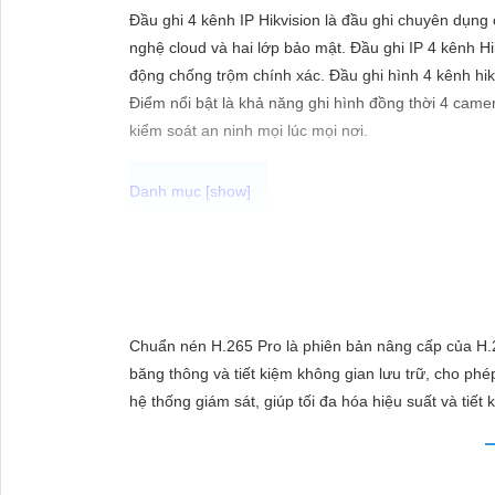
ĐẶT
Đầu ghi 4 kênh IP Hikvision là đầu ghi chuyên dụng
nghệ cloud và hai lớp bảo mật. Đầu ghi IP 4 kênh H
động chống trộm chính xác. Đầu ghi hình 4 kênh hikv
PHỤ
Điểm nổi bật là khả năng ghi hình đồng thời 4 camer
kiểm soát an ninh mọi lúc mọi nơi.
KIỆN
CAMERA
Chắc chắn! Dưới đây là cách bạn có thể viết một bài 
TƯ
VẤN
Lắp Camera Hikvision - Giải pháp an ninh hoàn hảo
DỊCH
Bạn đang tìm kiếm giải pháp an ninh hiệu quả và c
Chuẩn nén H.265 Pro là phiên bản nâng cấp của H.2
VỤ
trong lĩnh vực an ninh và giám sát. Với chất lượng 
băng thông và tiết kiệm không gian lưu trữ, cho phé
người.
hệ thống giám sát, giúp tối đa hóa hiệu suất và tiết 
Tại sao chọn Camera Hikvision?
- Chất lượng hình ảnh: Camera Hikvision mang đến hì
chăng: Mặc dù chất lượng vượt trội, Camera Hikvis