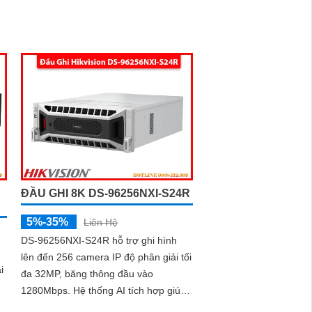
ần kỹ năng chuyên môn.
 uy tín. Với đội ngũ nhân viên chuyên nghiệp, bạn
thông minh với giá cả phải chăng và hình ảnh chất
 và chất lượng.
ĐẦU GHI 8K DS-96256NXI-S24R
5%-35%
Liên Hệ
DS-96256NXI-S24R hỗ trợ ghi hình
lên đến 256 camera IP độ phân giải tối
i
đa 32MP, băng thông đầu vào
1280Mbps. Hệ thống AI tích hợp giúp
nhận diện khuôn mặt, bảo vệ chu vi,