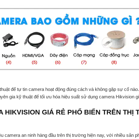
kỹ thuật để tự tin camera hoạt động đúng cách và không gặp sự cố n
uyên gia kỹ thuật để tối ưu hóa hiệu suất sử dụng camera Hikvision g
 HIKVISION GIÁ RẺ PHỔ BIẾN TRÊN THỊ
u camera an ninh hàng đầu trên thị trường hiện nay, với nhiều sản p