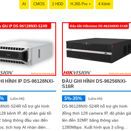
giản và dễ sử dụng, giúp bạn dễ dàng cài đặt và vận hành mà không c
AI
CMOS
2 HDD
H.265 Pro +
4 Kênh
i giá ưu đãi, hãy đến ngay cửa hàng chuyên cung cấp sản phẩm an ninh
u cầu của mình.
 bảo vệ cho ngôi nhà hoặc doanh nghiệp của bạn, mà còn là lựa chọn 
ơn với Camera Hikvision!
thu hút được khách hàng quan tâm đến sản phẩm Camera Hikvision giá rẻ
I HÌNH IP DS-96128NXI-
ĐẦU GHI HÌNH DS-96256NXI-
S16R
5%
5%-35%
Liên Hệ
Liên Hệ
8NXI-S24R hỗ trợ ghi hình
DS-96128NXI-S24R hỗ trợ ghi hình
128 kênh IP, độ phân giải tối
đồng thời 128 camera IP, độ phân giả
, băng thông đầu vào đến
lên đến 32MP, băng thông vào
, tích hợp AI nhận diện
1280Mbps. Xuất hình qua 3 cổng