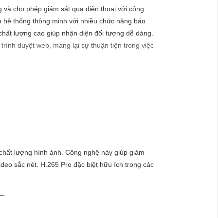
g và cho phép giám sát qua điện thoại với công
nh hệ thống thông minh với nhiều chức năng báo
 chất lượng cao giúp nhận diện đối tượng dễ dàng.
trình duyệt web, mang lại sự thuận tiện trong việc
ảnh chất lượng sắc nét:
hắc lắp đặt Camera Hikvision, giải pháp hàng đầu
 chất lượng hình ảnh. Công nghệ này giúp giảm
lý tưởng cho việc bảo vệ tài sản và an ninh cho mọi
ideo sắc nét. H.265 Pro đặc biệt hữu ích trong các
hi tiết nào trong quá trình giám sát. - Giá cả phải
mọi người.