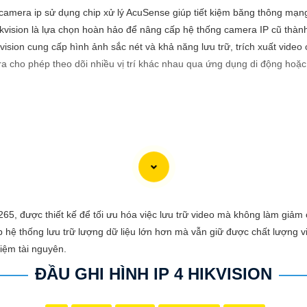
 camera ip sử dụng chip xử lý AcuSense giúp tiết kiệm băng thông mạn
ikvision là lựa chọn hoàn hảo để nâng cấp hệ thống camera IP cũ thà
ision cung cấp hình ảnh sắc nét và khả năng lưu trữ, trích xuất video
a cho phép theo dõi nhiều vị trí khác nhau qua ứng dụng di động hoặc 
viết giới thiệu sản phẩm về việc lắp Camera Hikvision giá rẻ với hình 
hi phí phải chăng cho ngôi nhà hoặc doanh nghiệp của mình? Hãy cân n
65, được thiết kế để tối ưu hóa việc lưu trữ video mà không làm giảm
hình ảnh sắc nét và giá cả phải chăng, Camera Hikvision là sự lựa chọn 
p hệ thống lưu trữ lượng dữ liệu lớn hơn mà vẫn giữ được chất lượng v
kiệm tài nguyên.
ĐẦU GHI HÌNH IP 4 HIKVISION
nh ảnh chất lượng cao, sắc nét và rõ ràng. Bạn sẽ không bỏ lỡ bất kỳ c
ion vẫn
tin tưởng
mức giá hợp lý, phù hợp với nhu cầu và túi tiền của 