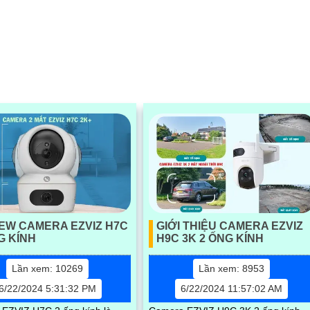
t, phân tích hình ảnh, tìm
HDMI 4K và 1 cổng HDMI 8K, cùng 2
g minh AcuSearch. Xuất
VGA Full HD
 4 cổng HDMI (3 cổng 4K, 1
) và 2 VGA
EW CAMERA EZVIZ H7C
GIỚI THIỆU CAMERA EZVIZ
G KÍNH
H9C 3K 2 ỐNG KÍNH
Lần xem: 10269
Lần xem: 8953
6/22/2024 5:31:32 PM
6/22/2024 11:57:02 AM