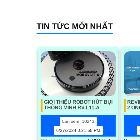
nhà sản xuất hàng đầu trong lĩnh...
khuôn mặ
kiếm thôn
hình qua
TIN TỨC MỚI NHẤT
cổng 8K
'
GIỚI THIỆU ROBOT HÚT BỤI
REVI
THÔNG MINH RV-L11-A
2 ỐN
Lần xem: 10243
6/27/2024 3:21:55 PM