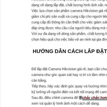
dạng về dạng lắp đặt, chất lượng hình ảnh sắc n
Việc lựa chọn sản phẩm camera Hikvision giá rẻ 
giảm chi phí sản xuất và cung cấp cho người ti
cung cấp đủ thông tin cần thiết cho việc giám 
đáp ứng được nhu cầu của người tiêu dùng mà 
Với sự đa dạng về dòng sản phẩm, chất lượng hìn
chọn hiệu quả cho việc bảo vệ an ninh tại gia đì
HƯỚNG DẪN CÁCH LẮP ĐẶT 
Để lắp đặt Camera Hikvision giá rẻ, bạn cần ch
camera như góc quan sát hay vị trí có tầm nhìn 
cân bằng.
Tiếp theo, hãy xác định góc quay và hướng nhìn
kỹ lưỡng về nguồn điện và kết nối mạng để came
Sau đó, điều chỉnh camera để 🎛
chắc chắn hơn
xem và quản lý hình ảnh một cách dễ dàng.