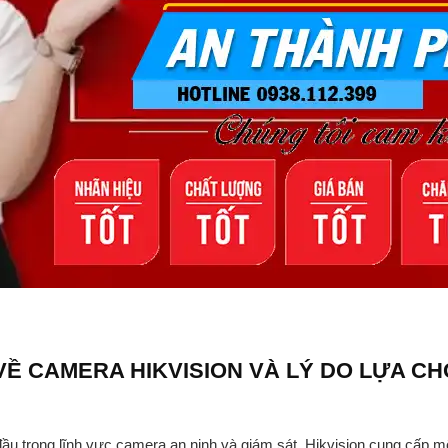
Ề CAMERA HIKVISION VÀ LÝ DO LỰA CH
đầu trong lĩnh vực camera an ninh và giám sát. Hikvision cung cấp 