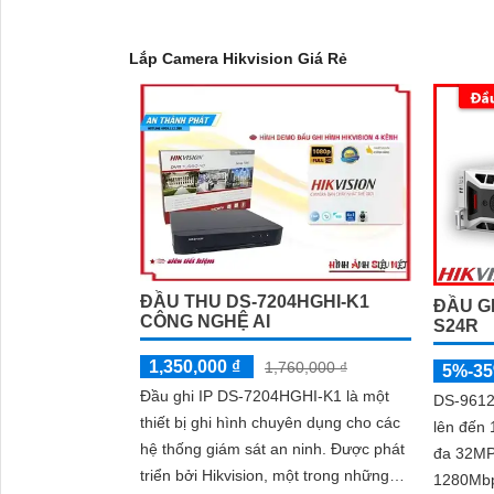
- Dễ sử dụng: Camera Hikvision được thiết kế đơn 
Nơi mua Camera Hikvision giá rẻ
Lắp Camera Hikvision Giá Rẻ
Nếu bạn quan tâm đến việc lắp Camera Hikvision vớ
sẽ được tư vấn cụ thể về sản phẩm phù hợp với nh
Kết luận
Camera Hikvision không chỉ mang đến sự an toàn và
lượng sắc nét. Hãy đầu tư vào an ninh và yên tâm h
Hy vọng rằng bài viết giới thiệu trên sẽ giúp bạn 
ĐẦU THU DS-7204HGHI-K1
ĐẦU GH
CÔNG NGHỆ AI
S24R
1,350,000 ₫
1,760,000 ₫
5%-3
Đầu ghi IP DS-7204HGHI-K1 là một
DS-9612
thiết bị ghi hình chuyên dụng cho các
lên đến 
hệ thống giám sát an ninh. Được phát
đa 32MP
triển bởi Hikvision, một trong những
1280Mbps