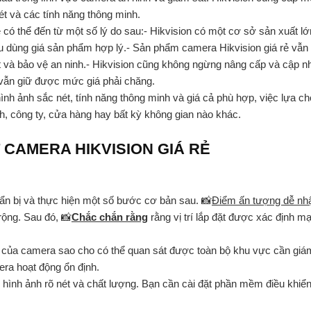
ét và các tính năng thông minh.
có thể đến từ một số lý do sau:- Hikvision có một cơ sở sản xuất lớ
êu dùng giá sản phẩm hợp lý.- Sản phẩm camera Hikvision giá rẻ vẫn
sát và bảo vệ an ninh.- Hikvision cũng không ngừng nâng cấp và cập 
vẫn giữ được mức giá phải chăng.
h ảnh sắc nét, tính năng thông minh và giá cả phù hợp, việc lựa ch
nh, công ty, cửa hàng hay bất kỳ không gian nào khác.
CAMERA HIKVISION GIÁ RẺ
uẩn bị và thực hiện một số bước cơ bản sau. 📸
Điểm ấn tượng dễ nh
rộng. Sau đó, 📸
Chắc chắn rằng
rằng vị trí lắp đặt được xác định 
 của camera sao cho có thể quan sát được toàn bộ khu vực cần giám
ra hoạt động ổn định.
hình ảnh rõ nét và chất lượng. Bạn cần cài đặt phần mềm điều khiển 