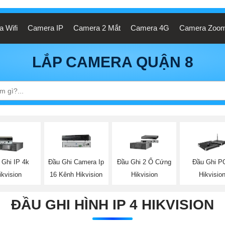
 Wifi
Camera IP
Camera 2 Mắt
Camera 4G
Camera Zoo
LẮP CAMERA QUẬN 8
 Ghi IP 4k
Đầu Ghi Camera Ip
Đầu Ghi 2 Ổ Cứng
Đầu Ghi P
ikvision
16 Kênh Hikvision
Hikvision
Hikvisio
ĐẦU GHI HÌNH IP 4 HIKVISION