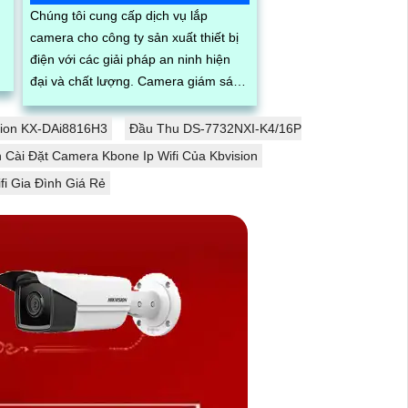
Chúng tôi cung cấp dịch vụ lắp
camera cho công ty sản xuất thiết bị
điện với các giải pháp an ninh hiện
đại và chất lượng. Camera giám sát
chất lượng cao với độ phân giải sắc
nét, ghi hình cả ngày lẫn đêm
sion KX-DAi8816H3
Đầu Thu DS-7732NXI-K4/16P
Cài Đặt Camera Kbone Ip Wifi Của Kbvision
fi Gia Đình Giá Rẻ