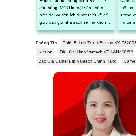
Robot hút bụi thông minh RV-L11-A
Camera 
của hàng IMOU là một sản phẩm
một sản
hiện đại và tiện ích được thiết kế để
lượng v
giúp bạn giữ nhà sạch sẽ mà không
trợ xem 
cần phải dành nhiều thời gian và
công sức. ...
Thông Tin:
Thiết Bị Lưu Trư· KBvision KX-F320
Hikvision
Đầu Ghi Hình Vantech VPH-N4408/8P
Báo Giá Camera Ip Vantech Chính Hãng
Camer