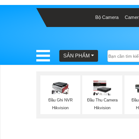
Bộ Camera
Camera
BÁO
GIÁ
TRỌN
GÓI
SẢN PHẨM
SẢN
PHẨM
Đầu Ghi NVR
Đầu Thu Camera
Đầu
Hikvision
Hikvision
H
TƯ
VẤN
LẮP