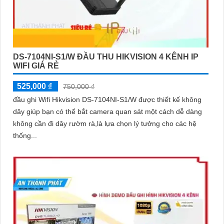
DS-7104NI-S1/W ĐẦU THU HIKVISION 4 KÊNH IP
WIFI GIÁ RẺ
525,000 ₫
750,000 ₫
đầu ghi Wifi Hikvision DS-7104NI-S1/W được thiết kế không
dây giúp bạn có thể bắt camera quan sát một cách dễ dàng
không cần đi dây rườm rà,là lựa chọn lý tưởng cho các hệ
thống...