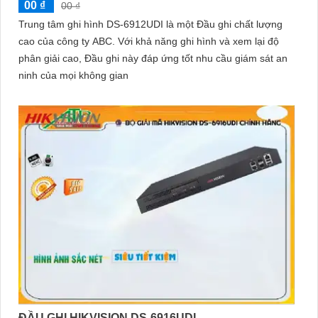
00 ₫
00 ₫
thể về sản phẩm phù hợp với nhu cầu của mình.
Trung tâm ghi hình DS-6912UDI là một Đầu ghi chất lượng
Kết luận
cao của công ty ABC. Với khả năng ghi hình và xem lại độ
Camera Hikvision không chỉ mang đến sự an toàn và bảo vệ cho
phân giải cao, Đầu ghi này đáp ứng tốt nhu cầu giám sát an
ngôi nhà hoặc doanh nghiệp của bạn, mà còn là lựa chọn thông
ninh của mọi không gian
minh với giá cả phải chăng và hình ảnh chất lượng sắc nét. Hãy
đầu tư vào an ninh và yên tâm hơn với Camera Hikvision!
Hy vọng rằng bài viết giới thiệu trên sẽ giúp bạn thu hút được
khách hàng quan tâm đến sản phẩm Camera Hikvision giá rẻ và
chất lượng.
ĐẦU GHI HIKVISION DS-6916UDI