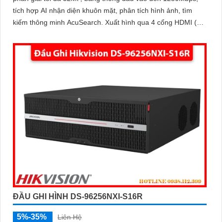
tích hợp AI nhận diện khuôn mặt, phân tích hình ảnh, tìm
kiếm thông minh AcuSearch. Xuất hình qua 4 cổng HDMI (3
cổng 4K, 1 cổng 8K) và 2 VGA
ĐẦU GHI HÌNH DS-96256NXI-S16R
5%-35%
Liên Hệ