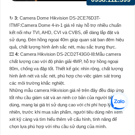
↻
3:
Camera Dome Hikvision DS-2CE76D3T-
ITMF:Camera Dome 4-in-1 giá rẻ này hỗ trợ nhiều chuẩn
kết nối như TVI, AHD, CVI và CVBS, dễ dàng lắp đặt và
sử dụng. Đèn hồng ngoại 40m giúp quan sát ban đêm hiệu
quả, chất lượng hình ảnh sắc nét, màu sắc trung thực.
🎞
4:
Camera Hikvision DS-2CD2T43G0-I8:Mẫu camera
chất lượng cao với độ phân giải 4MP, hỗ trợ hồng ngoại
80m, chống va đập tốt. Thiết kế góc nhìn rộng, chất lượng
hình ảnh nét và sắc nét, phù hợp cho việc giám sát trong
các môi trường khắc nghiệt.
Những mẫu camera Hikvision giá rẻ trên đây đều đáp ứng
tốt nhu cầu giám sát và an ninh cơ bản của người tiêu
dùng, mang lại giá trị sử dụng cao với chi phí hợp lý. Tuy
nhiên, trước khi mua sản phẩm, người tiêu dùng nên xem
xét kỹ càng và tìm hiểu thêm về cấu hình, tính năng để
chọn lựa phù hợp với nhu cầu sử dụng của mình.