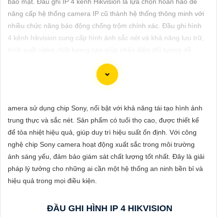
bảo mật. Đầu ghi IP 4 kênh Hikvision là lựa chọn hoàn hảo để
ĐẶT
nâng cấp hệ thống camera IP cũ thành hệ thống thông minh với
nhiều chức năng báo động chống trộm chính xác. Đầu ghi hình
4 kênh hikvision cung cấp hình ảnh sắc nét và khả năng lưu trữ,
PHỤ
trích xuất video chất lượng cao giúp nhận diện đối tượng dễ
KIỆN
dàng. Điểm nổi bật là khả năng ghi hình đồng thời 4 camera cho
CAMERA
phép theo dõi nhiều vị trí khác nhau qua ứng dụng di động hoặc
trình duyệt web, mang lại sự thuận tiện trong việc kiểm soát an
ninh mọi lúc mọi nơi.
amera sử dụng chip Sony, nổi bật với khả năng tái tạo hình ảnh
TƯ
trung thực và sắc nét. Sản phẩm có tuổi thọ cao, được thiết kế
VẤN
để tỏa nhiệt hiệu quả, giúp duy trì hiệu suất ổn định. Với công
DỊCH
nghệ chip Sony camera hoạt động xuất sắc trong môi trường
Chắc chắn! Dưới đây là cách bạn có thể viết một bài viết giới
VỤ
ánh sáng yếu, đảm bảo giám sát chất lượng tốt nhất. Đây là giải
thiệu sản phẩm về việc lắp Camera Hikvision giá rẻ với hình ảnh
pháp lý tưởng cho những ai cần một hệ thống an ninh bền bỉ và
chất lượng sắc nét:
hiệu quả trong mọi điều kiện.
Lắp Camera Hikvision - Giải pháp an ninh hoàn hảo
ĐẦU GHI HÌNH IP 4 HIKVISION
Bạn đang tìm kiếm giải pháp an ninh hiệu quả và chi phí phải