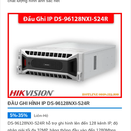
chất lượng hình ảnh sắc nét
ĐẦU GHI HÌNH IP DS-96128NXI-S24R
5%-35%
Liên Hệ
DS-96128NXI-S24R hỗ trợ ghi hình lên đến 128 kênh IP, độ
phân giải tối đa 32MP, băng thông đầu vào đến 1280Mbps,