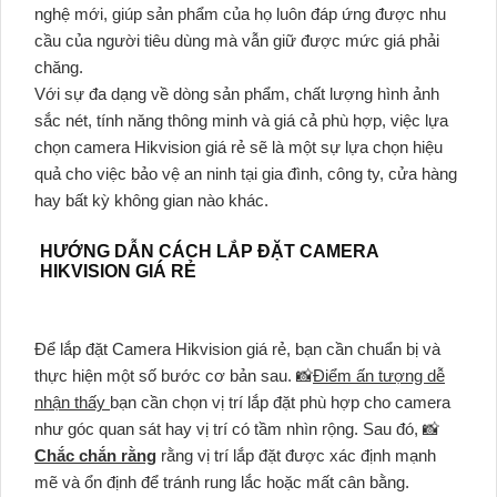
nghệ mới, giúp sản phẩm của họ luôn đáp ứng được nhu
cầu của người tiêu dùng mà vẫn giữ được mức giá phải
chăng.
Với sự đa dạng về dòng sản phẩm, chất lượng hình ảnh
sắc nét, tính năng thông minh và giá cả phù hợp, việc lựa
chọn camera Hikvision giá rẻ sẽ là một sự lựa chọn hiệu
quả cho việc bảo vệ an ninh tại gia đình, công ty, cửa hàng
hay bất kỳ không gian nào khác.
HƯỚNG DẪN CÁCH LẮP ĐẶT CAMERA
HIKVISION GIÁ RẺ
Để lắp đặt Camera Hikvision giá rẻ, bạn cần chuẩn bị và
thực hiện một số bước cơ bản sau. 📸
Điểm ấn tượng dễ
nhận thấy
bạn cần chọn vị trí lắp đặt phù hợp cho camera
như góc quan sát hay vị trí có tầm nhìn rộng. Sau đó, 📸
Chắc chắn rằng
rằng vị trí lắp đặt được xác định mạnh
mẽ và ổn định để tránh rung lắc hoặc mất cân bằng.