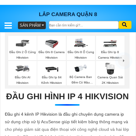
LẮP CAMERA QUẬN 8
SẢN PHẨM
BÁO
GIÁ
TRỌN
GÓI
Đầu Ghi 2 Ổ Cứng
Đầu Ghi 8 Camera
Đầu Ghi 8 Ổ Cưng
Đầu Ghi Ip 8
Hikvision
Hikvision
Hikvision
Camera Hikvision
SẢN
Bộ Camera Ban
Đầu Ghi AI
Đầu Ghi Ip 64
Camera Quan Sát
Đêm Có Màu
Hikvision
Kênh Hikvision
2K Hikvision
PHẨM
Kbvision
ĐẦU GHI HÌNH IP 4 HIKVISION
TƯ
Đầu ghi 4 kênh IP Hikvision là đầu ghi chuyên dụng camera ip
VẤN
sử dụng chip xử lý AcuSense giúp tiết kiệm băng thông mạng và
LẮP
cho phép giám sát qua điện thoại với công nghệ cloud và hai lớp