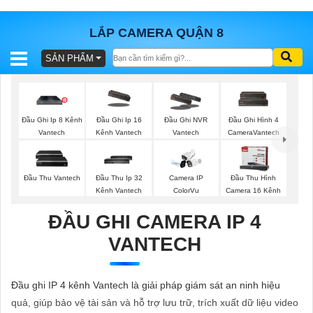
LẮP CAMERA QUẬN 8
SẢN PHẨM
BÁO
GIÁ
TRỌN
GÓI
Đầu Ghi Ip 8 Kênh
Đầu Ghi Ip 16
Đầu Ghi NVR
Đầu Ghi Hình 4
Vantech
Kênh Vantech
Vantech
CameraVantech
SẢN
Đầu Thu Vantech
Đầu Thu Ip 32
Camera IP
Đầu Thu Hình
Kênh Vantech
ColorVu
Camera 16 Kênh
PHẨM
ĐẦU GHI CAMERA IP 4
VANTECH
TƯ
VẤN
Đầu ghi IP 4 kênh Vantech là giải pháp giám sát an ninh hiệu
LẮP
quả, giúp bảo vệ tài sản và hỗ trợ lưu trữ, trích xuất dữ liệu video