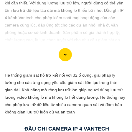
ĐẶT
khi cần thiết. Với dung lượng lưu trữ lớn, người dùng có thể yên
tâm lưu trữ dữ liệu lâu dài mà không lo thiếu bộ nhớ. Đầu ghi IP
4 kênh Vantech cho phép kiểm soát mọi hoạt động của các
camera cùng lúc, đáp ứng tốt cho các dự án nhỏ, nhà ở, văn
PHỤ
phòng hoặc cơ sở kinh doanh. Sản phẩm có giá thành hợp lý,
KIỆN
chất lượng cao, là lựa chọn tuyệt vời cho nhu cầu giám sát an
CAMERA
ninh.
TƯ
Hệ thống giám sát hỗ trợ kết nối với 32 ổ cứng, giải pháp lý
VẤN
Dĩ tử cảm ơn bạn đã yêu câu giới thiệu về camera Vantech Việt
tưởng cho các ứng dụng yêu cầu giám sát liên tục trong thời
DỊCH
Nam. Camera Vantech là một thương hiệu uy tín trong lĩnh vực
gian dài. Khả năng mở rộng lưu trữ lớn giúp người dùng lưu trữ
VỤ
camera an ninh, cung cấp sản phẩm chất lượng với dịch vụ hậu
lượng video khổng lồ mà không lo hết dung lượng. Hệ thống này
mãi tốt.
cho phép lưu trữ dữ liệu từ nhiều camera quan sát và đảm bảo
Camera Vantech Việt Nam được đánh giá có chất lượng tốt, độ
không gian lưu trữ luôn đủ và an toàn
phân giải cao, hình ảnh sắc nét. camera Vantech còn được thiết
kế chống nước, chống va đập, phù hợp sử dụng trong nhiều môi
ĐẦU GHI CAMERA IP 4 VANTECH
trường khác nhau.