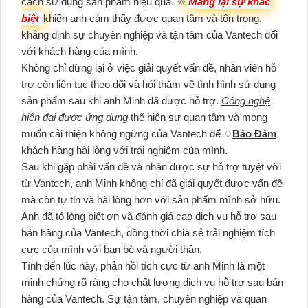
cách sử dụng sản phẩm hiệu quả. 🔆
Mang lại sự khác
biệt
khiến anh cảm thấy được quan tâm và tôn trọng,
khẳng định sự chuyên nghiệp và tận tâm của Vantech đối
với khách hàng của mình.
Không chỉ dừng lại ở việc giải quyết vấn đề, nhân viên hỗ
trợ còn liên tục theo dõi và hỏi thăm về tình hình sử dụng
sản phẩm sau khi anh Minh đã được hỗ trợ.
Công nghệ
hiện đại được ứng dụng
thể hiện sự quan tâm và mong
muốn cải thiện không ngừng của Vantech để ♢
Bảo Đảm
khách hàng hài lòng với trải nghiệm của mình.
Sau khi gặp phải vấn đề và nhận được sự hỗ trợ tuyệt vời
từ Vantech, anh Minh không chỉ đã giải quyết được vấn đề
mà còn tự tin và hài lòng hơn với sản phẩm mình sở hữu.
Anh đã tỏ lòng biết ơn và đánh giá cao dịch vụ hỗ trợ sau
bán hàng của Vantech, đồng thời chia sẻ trải nghiệm tích
cực của mình với bạn bè và người thân.
Tính đến lúc này, phản hồi tích cực từ anh Minh là một
minh chứng rõ ràng cho chất lượng dịch vụ hỗ trợ sau bán
hàng của Vantech. Sự tận tâm, chuyên nghiệp và quan