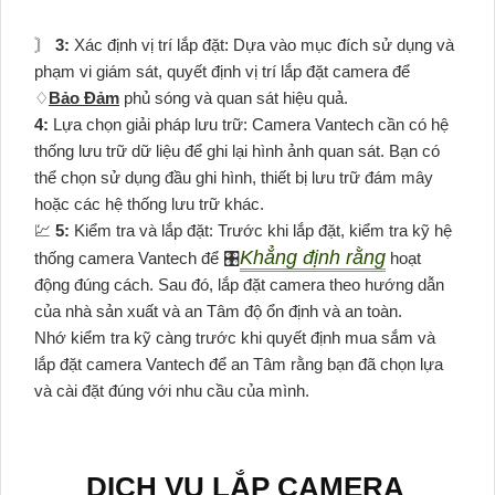
〙
3:
Xác định vị trí lắp đặt: Dựa vào mục đích sử dụng và
phạm vi giám sát, quyết định vị trí lắp đặt camera để
♢
Bảo Đảm
phủ sóng và quan sát hiệu quả.
4:
Lựa chọn giải pháp lưu trữ: Camera Vantech cần có hệ
thống lưu trữ dữ liệu để ghi lại hình ảnh quan sát. Bạn có
thể chọn sử dụng đầu ghi hình, thiết bị lưu trữ đám mây
hoặc các hệ thống lưu trữ khác.
💹
5:
Kiểm tra và lắp đặt: Trước khi lắp đặt, kiểm tra kỹ hệ
Khẳng định rằng
thống camera Vantech để 🎛
hoạt
động đúng cách. Sau đó, lắp đặt camera theo hướng dẫn
của nhà sản xuất và an Tâm độ ổn định và an toàn.
Nhớ kiểm tra kỹ càng trước khi quyết định mua sắm và
lắp đặt camera Vantech để an Tâm rằng bạn đã chọn lựa
và cài đặt đúng với nhu cầu của mình.
DỊCH VỤ LẮP CAMERA