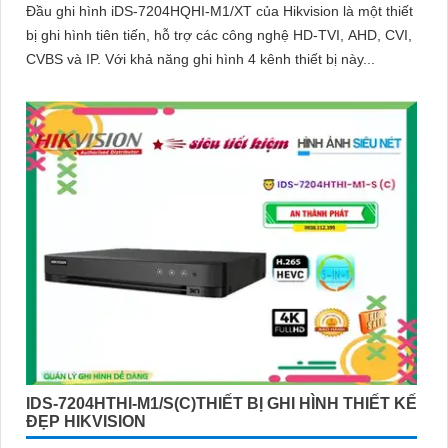
Đầu ghi hình iDS-7204HQHI-M1/XT của Hikvision là một thiết
bị ghi hình tiên tiến, hỗ trợ các công nghệ HD-TVI, AHD, CVI,
CVBS và IP. Với khả năng ghi hình 4 kênh thiết bị này...
IDS-7204HTHI-M1/S(C)THIẾT BỊ GHI HÌNH THIẾT KẾ
ĐẸP HIKVISION