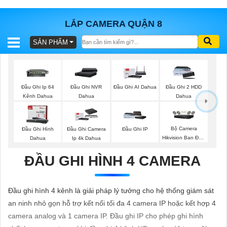
LẮP CAMERA QUẬN 8
SẢN PHẨM
BÁO
GIÁ
TRỌN
GÓI
Đầu Ghi Ip 64
Đầu Ghi NVR
Đầu Ghi AI Dahua
Đầu Ghi 2 HDD
Kênh Dahua
Dahua
Dahua
SẢN
Bộ Camera
Đầu Ghi Hình
Đầu Ghi Camera
Đầu Ghi IP
Hikvision Ban Đêm
Dahua
Ip 4k Dahua
PHẨM
Có Màu
ĐẦU GHI HÌNH 4 CAMERA
TƯ
Đầu ghi hình 4 kênh là giải pháp lý tưởng cho hệ thống giám sát
VẤN
an ninh nhỏ gọn hỗ trợ kết nối tối đa 4 camera IP hoặc kết hợp 4
LẮP
camera analog và 1 camera IP. Đầu ghi IP cho phép ghi hình