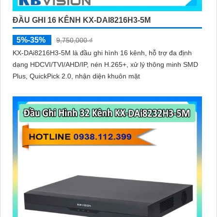
ĐẦU GHI 16 KÊNH KX-DAI8216H3-5M
5%-35%
9,750,000 ₫
KX-DAi8216H3-5M là đầu ghi hình 16 kênh, hỗ trợ đa định
dạng HDCVI/TVI/AHD/IP, nén H.265+, xử lý thông minh SMD
Plus, QuickPick 2.0, nhận diện khuôn mặt