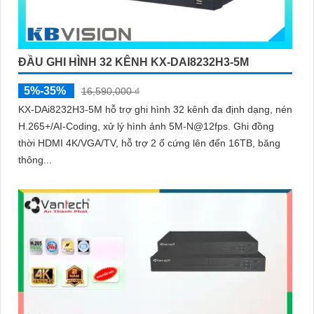
ĐẦU GHI HÌNH 32 KÊNH KX-DAI8232H3-5M
5%-35%
16,590,000 ₫
KX-DAi8232H3-5M hỗ trợ ghi hình 32 kênh đa định dạng, nén
H.265+/AI-Coding, xử lý hình ảnh 5M-N@12fps. Ghi đồng
thời HDMI 4K/VGA/TV, hỗ trợ 2 ổ cứng lên đến 16TB, băng
thông...