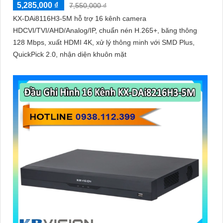
5,285,000 ₫
7,550,000 ₫
KX-DAi8116H3-5M hỗ trợ 16 kênh camera
HDCVI/TVI/AHD/Analog/IP, chuẩn nén H.265+, băng thông
128 Mbps, xuất HDMI 4K, xử lý thông minh với SMD Plus,
QuickPick 2.0, nhận diện khuôn mặt