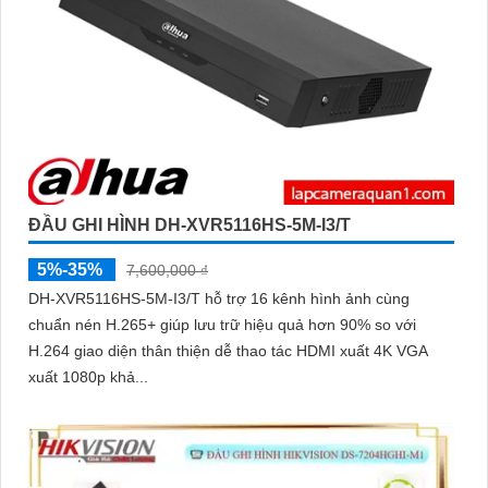
ĐẦU GHI HÌNH DH-XVR5116HS-5M-I3/T
5%-35%
7,600,000 ₫
DH-XVR5116HS-5M-I3/T hỗ trợ 16 kênh hình ảnh cùng
chuẩn nén H.265+ giúp lưu trữ hiệu quả hơn 90% so với
H.264 giao diện thân thiện dễ thao tác HDMI xuất 4K VGA
xuất 1080p khả...