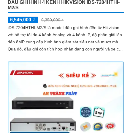
ĐẦU GHI HÌNH 4 KÊNH HIKVISION IDS-7204HTHI-
M2/S
6,545,000 ₫
9,350,000 ₫
iDS-7204HTHI-M2/S là model đầu ghi hình đến từ Hikvision
với hỗ trợ tối đa 4 kênh Analog và 4 kênh IP, độ phân giải lên
đến 8MP cung cấp hình ảnh giám sát siêu nét và mượt mà.
Qua đó, đầu ghi còn tích hợp nhận dạng con người và xe cộ,
hỗ trợ cổng xuất hình ảnh HDMI 4K và hỗ trợ ổ cứng lên đến
10TB