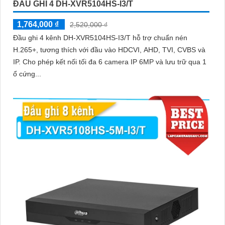
ĐẦU GHI 4 DH-XVR5104HS-I3/T
1,764,000 ₫
2,520,000 ₫
Đầu ghi 4 kênh DH-XVR5104HS-I3/T hỗ trợ chuẩn nén
H.265+, tương thích với đầu vào HDCVI, AHD, TVI, CVBS và
IP. Cho phép kết nối tối đa 6 camera IP 6MP và lưu trữ qua 1
ổ cứng...