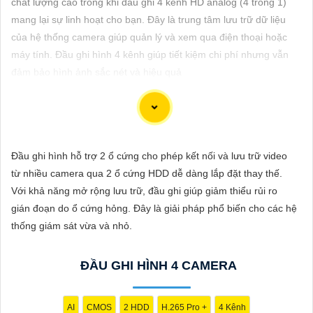
chất lượng cao trong khi đầu ghi 4 kênh HD analog (4 trong 1)
ĐẶT
mang lại sự linh hoạt cho bạn. Đây là trung tâm lưu trữ dữ liệu
của hệ thống camera giúp quản lý và xem qua điện thoại hoặc
máy tính. Đầu ghi hình 4 kênh giúp tiết kiệm chi phí nhưng vẫn
PHỤ
đảm bảo hình ảnh sắc nét và hiệu quả
KIỆN
CAMERA
Việc chọn đầu ghi 4 kênh giá rẻ cần phải xem xét một số yếu tố
Đầu ghi hình hỗ trợ 2 ổ cứng cho phép kết nối và lưu trữ video
TƯ
như chất lượng hình ảnh, tính năng và giá cả. Dưới đây là một
từ nhiều camera qua 2 ổ cứng HDD dễ dàng lắp đặt thay thế.
VẤN
số gợi ý cho bạn:
Với khả năng mở rộng lưu trữ, đầu ghi giúp giảm thiểu rủi ro
📸
1:
Đầu ghi Hikvision DS-7104HGHI-F1/N: Là một trong những
DỊCH
gián đoạn do ổ cứng hỏng. Đây là giải pháp phổ biến cho các hệ
lựa chọn phổ biến với chất lượng hình ảnh HD 1080p, hỗ trợ
VỤ
thống giám sát vừa và nhỏ.
nhiều chuẩn ghi hình và giá cả phải chăng.
®️
2:
Đầu ghi Dahua XVR4104HS-S2: Cung cấp hình ảnh sắc nét
ĐẦU GHI HÌNH 4 CAMERA
1080p, hỗ trợ nhiều chuẩn ghi hình, tính năng thông minh và giá
thành phải chăng.
🔄
3:
Đầu ghi KBVision KX-304AHD: Một lựa chọn khác với giá
AI
CMOS
2 HDD
H.265 Pro +
4 Kênh