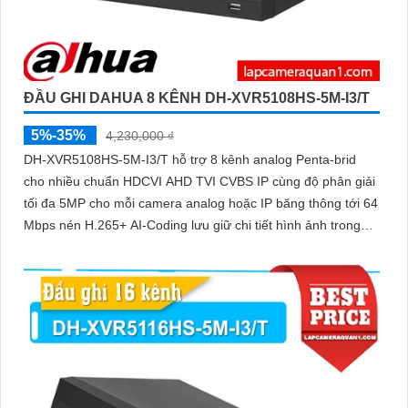
ĐẦU GHI DAHUA 8 KÊNH DH-XVR5108HS-5M-I3/T
5%-35%
4,230,000 ₫
DH-XVR5108HS-5M-I3/T hỗ trợ 8 kênh analog Penta-brid
cho nhiều chuẩn HDCVI AHD TVI CVBS IP cùng độ phân giải
tối đa 5MP cho mỗi camera analog hoặc IP băng thông tới 64
Mbps nén H.265+ AI-Coding lưu giữ chi tiết hình ảnh trong
khi giảm dung lượng ổ cứng cần dùng