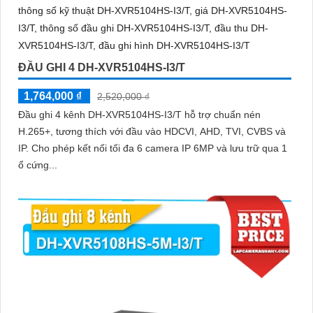
ĐẦU GHI 4 DH-XVR5104HS-I3/T
1,764,000 ₫
2,520,000 ₫
Đầu ghi 4 kênh DH-XVR5104HS-I3/T hỗ trợ chuẩn nén
H.265+, tương thích với đầu vào HDCVI, AHD, TVI, CVBS và
IP. Cho phép kết nối tối đa 6 camera IP 6MP và lưu trữ qua 1
ổ cứng...