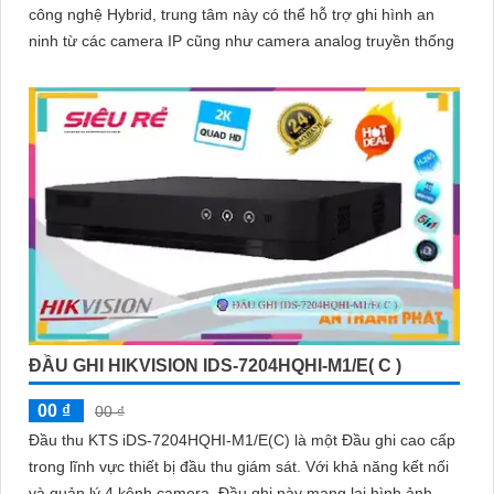
công nghệ Hybrid, trung tâm này có thể hỗ trợ ghi hình an
ninh từ các camera IP cũng như camera analog truyền thống
ĐẦU GHI HIKVISION IDS-7204HQHI-M1/E( C )
00 ₫
00 ₫
Đầu thu KTS iDS-7204HQHI-M1/E(C) là một Đầu ghi cao cấp
trong lĩnh vực thiết bị đầu thu giám sát. Với khả năng kết nối
và quản lý 4 kênh camera, Đầu ghi này mang lại hình ảnh