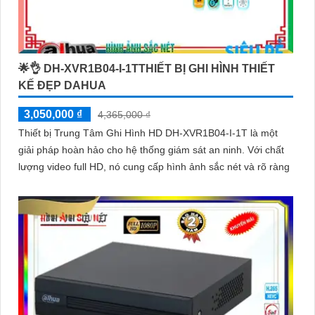
🌟👌 DH-XVR1B04-I-1TTHIẾT BỊ GHI HÌNH THIẾT
KẾ ĐẸP DAHUA
3,050,000 ₫
4,365,000 ₫
Thiết bị Trung Tâm Ghi Hình HD DH-XVR1B04-I-1T là một
giải pháp hoàn hảo cho hệ thống giám sát an ninh. Với chất
lượng video full HD, nó cung cấp hình ảnh sắc nét và rõ ràng