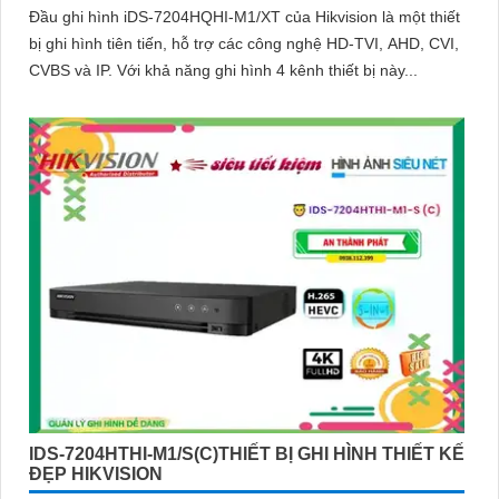
Đầu ghi hình iDS-7204HQHI-M1/XT của Hikvision là một thiết
bị ghi hình tiên tiến, hỗ trợ các công nghệ HD-TVI, AHD, CVI,
CVBS và IP. Với khả năng ghi hình 4 kênh thiết bị này...
IDS-7204HTHI-M1/S(C)THIẾT BỊ GHI HÌNH THIẾT KẾ
ĐẸP HIKVISION