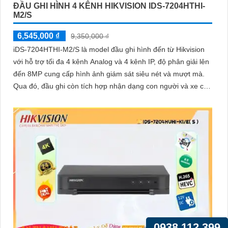
ĐẦU GHI HÌNH 4 KÊNH HIKVISION IDS-7204HTHI-
M2/S
6,545,000 ₫
9,350,000 ₫
iDS-7204HTHI-M2/S là model đầu ghi hình đến từ Hikvision
với hỗ trợ tối đa 4 kênh Analog và 4 kênh IP, độ phân giải lên
đến 8MP cung cấp hình ảnh giám sát siêu nét và mượt mà.
Qua đó, đầu ghi còn tích hợp nhận dạng con người và xe cộ,
hỗ trợ cổng xuất hình ảnh HDMI 4K và hỗ trợ ổ cứng lên đến
10TB
0938.112.399