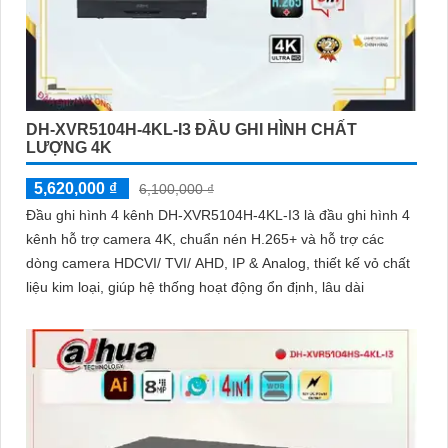
DH-XVR5104H-4KL-I3 ĐẦU GHI HÌNH CHẤT
LƯỢNG 4K
5,620,000 ₫
6,100,000 ₫
Đầu ghi hình 4 kênh DH-XVR5104H-4KL-I3 là đầu ghi hình 4
kênh hỗ trợ camera 4K, chuẩn nén H.265+ và hỗ trợ các
dòng camera HDCVI/ TVI/ AHD, IP & Analog, thiết kế vỏ chất
liệu kim loại, giúp hệ thống hoạt động ổn định, lâu dài