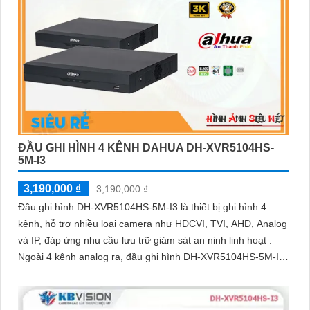
ĐẦU GHI HÌNH 4 KÊNH DAHUA DH-XVR5104HS-
5M-I3
3,190,000 ₫
3,190,000 ₫
Đầu ghi hình DH-XVR5104HS-5M-I3 là thiết bị ghi hình 4
kênh, hỗ trợ nhiều loại camera như HDCVI, TVI, AHD, Analog
và IP, đáp ứng nhu cầu lưu trữ giám sát an ninh linh hoạt .
Ngoài 4 kênh analog ra, đầu ghi hình DH-XVR5104HS-5M-I3
còn giúp mở rộng thêm 2 kênh camera IP hỗ trợ độ phân giải
tối đa 6MP