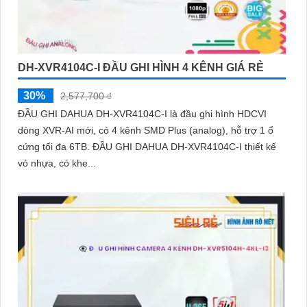
DH-XVR4104C-I ĐẦU GHI HÌNH 4 KÊNH GIÁ RẺ
30%
2,577,700 ₫
ĐẦU GHI DAHUA DH-XVR4104C-I là đầu ghi hình HDCVI
dòng XVR-AI mới, có 4 kênh SMD Plus (analog), hỗ trợ 1 ổ
cứng tối đa 6TB. ĐẦU GHI DAHUA DH-XVR4104C-I thiết kế
vỏ nhựa, có khe...