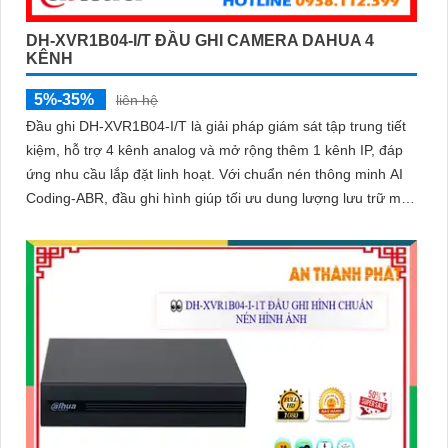
DH-XVR1B04-I/T ĐẦU GHI CAMERA DAHUA 4
KÊNH
5%-35%
liên hệ
Đầu ghi DH-XVR1B04-I/T là giải pháp giám sát tập trung tiết
kiệm, hỗ trợ 4 kênh analog và mở rộng thêm 1 kênh IP, đáp
ứng nhu cầu lắp đặt linh hoạt. Với chuẩn nén thông minh AI
Coding-ABR, đầu ghi hình giúp tối ưu dung lượng lưu trữ mà
vẫn đảm bảo chất lượng hình ảnh rõ nét