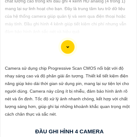
chất lượng cao trong khi đầu ghi 4 kênh HD analog (4 trong 1)
ĐẶT
mang lại sự linh hoạt cho bạn. Đây là trung tâm lưu trữ dữ liệu
của hệ thống camera giúp quản lý và xem qua điện thoại hoặc
máy tính. Đầu ghi hình 4 kênh giúp tiết kiệm chi phí nhưng vẫn
PHỤ
đảm bảo hình ảnh sắc nét và hiệu quả
KIỆN
CAMERA
Việc chọn đầu ghi 4 kênh giá rẻ cần phải xem xét một số yếu tố
Camera sử dụng chip Progressive Scan CMOS nổi bật với độ
TƯ
như chất lượng hình ảnh, tính năng và giá cả. Dưới đây là một
nhạy sáng cao và độ phân giải ấn tượng. Thiết kế tiết kiệm điện
VẤN
số gợi ý cho bạn:
năng giúp kéo dài thời gian sử dụng pin, mang lại sự tiện lợi cho
📸
1:
Đầu ghi Hikvision DS-7104HGHI-F1/N: Là một trong những
DỊCH
người dùng. Camera này cũng ít bị nhiễu, đảm bảo hình ảnh rõ
lựa chọn phổ biến với chất lượng hình ảnh HD 1080p, hỗ trợ
VỤ
nét và ổn định. Tốc độ xử lý ảnh nhanh chóng, kết hợp với chất
nhiều chuẩn ghi hình và giá cả phải chăng.
lượng sáng hơn, giúp ghi lại những khoảnh khắc quan trọng một
®️
2:
Đầu ghi Dahua XVR4104HS-S2: Cung cấp hình ảnh sắc nét
cách chân thực và sắc nét.
1080p, hỗ trợ nhiều chuẩn ghi hình, tính năng thông minh và giá
thành phải chăng.
ĐẦU GHI HÌNH 4 CAMERA
🔄
3:
Đầu ghi KBVision KX-304AHD: Một lựa chọn khác với giá