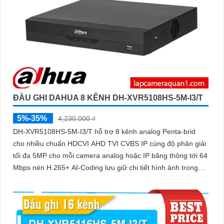
ĐẦU GHI DAHUA 8 KÊNH DH-XVR5108HS-5M-I3/T
5%-35%
4,230,000 ₫
DH-XVR5108HS-5M-I3/T hỗ trợ 8 kênh analog Penta-brid
cho nhiều chuẩn HDCVI AHD TVI CVBS IP cùng độ phân giải
tối đa 5MP cho mỗi camera analog hoặc IP băng thông tới 64
Mbps nén H.265+ AI-Coding lưu giữ chi tiết hình ảnh trong
khi giảm dung lượng ổ cứng cần dùng