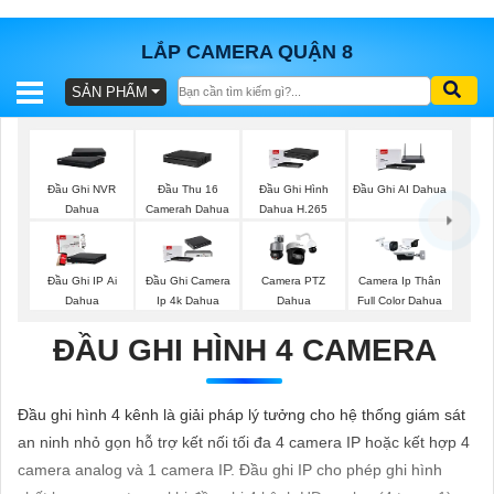
LẮP CAMERA QUẬN 8
SẢN PHẨM
BÁO
GIÁ
TRỌN
GÓI
Đầu Ghi NVR
Đầu Thu 16
Đầu Ghi Hình
Đầu Ghi AI Dahua
Dahua
Camerah Dahua
Dahua H.265
SẢN
Đầu Ghi IP Ai
Đầu Ghi Camera
Camera PTZ
Camera Ip Thân
Dahua
Ip 4k Dahua
Dahua
Full Color Dahua
PHẨM
ĐẦU GHI HÌNH 4 CAMERA
TƯ
Đầu ghi hình 4 kênh là giải pháp lý tưởng cho hệ thống giám sát
VẤN
an ninh nhỏ gọn hỗ trợ kết nối tối đa 4 camera IP hoặc kết hợp 4
LẮP
camera analog và 1 camera IP. Đầu ghi IP cho phép ghi hình