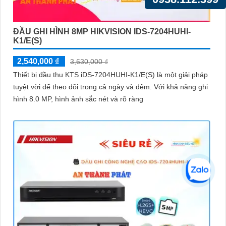
ĐẦU GHI HÌNH 8MP HIKVISION IDS-7204HUHI-
K1/E(S)
2,540,000 ₫
3,630,000 ₫
Thiết bị đầu thu KTS iDS-7204HUHI-K1/E(S) là một giải pháp
tuyệt vời để theo dõi trong cả ngày và đêm. Với khả năng ghi
hình 8.0 MP, hình ảnh sắc nét và rõ ràng