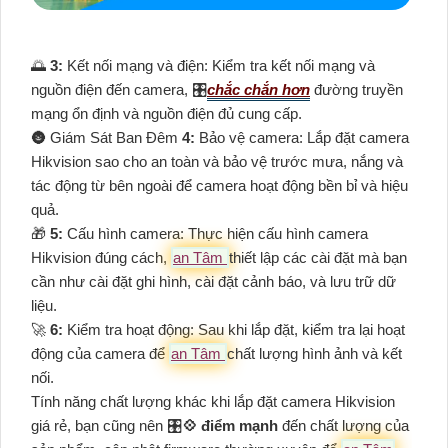
🌅
3:
Kết nối mạng và điện: Kiểm tra kết nối mạng và
nguồn điện đến camera, 🎛
chắc chắn hơn
đường truyền
mạng ổn định và nguồn điện đủ cung cấp.
🌚 Giám Sát Ban Đêm
4:
Bảo vệ camera: Lắp đặt camera
Hikvision sao cho an toàn và bảo vệ trước mưa, nắng và
tác động từ bên ngoài để camera hoạt động bền bỉ và hiệu
quả.
🎁
5:
Cấu hình camera: Thực hiện cấu hình camera
Hikvision đúng cách,
an Tâm
thiết lập các cài đặt mà bạn
cần như cài đặt ghi hình, cài đặt cảnh báo, và lưu trữ dữ
liệu.
️🚀
6:
Kiểm tra hoạt động: Sau khi lắp đặt, kiểm tra lại hoạt
động của camera để
an Tâm
chất lượng hình ảnh và kết
nối.
Tính năng chất lượng khác khi lắp đặt camera Hikvision
giá rẻ, bạn cũng nên 🎛
💠 điểm mạnh
đến chất lượng của