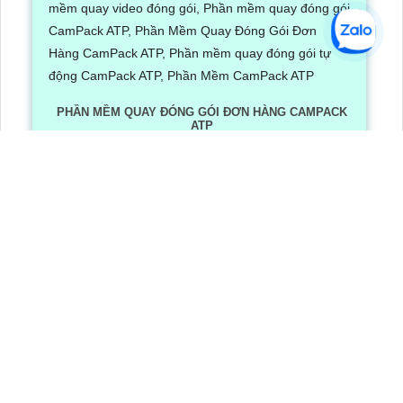
PHẦN MỀM QUAY ĐÓNG GÓI ĐƠN HÀNG CAMPACK
ATP
Lần xem: 1248
6/30/2026 3:16:12 PM
Phần Mềm Quay Đóng Gói Đơn Hàng CamPack ATP là
phần mềm có tích hợp công nghệ Ai nhận diện và dọc
mã QR/ bar code khi camera quay được mã vận đơn
LẮP CAMERA QUẬN 8
Camera Văn Phòng
Camera Gia Đình
Camera Cửa Hàng
Camera Nhà Xưởng
CÔNG TY TNHH TM-DV AN THÀNH PHÁT