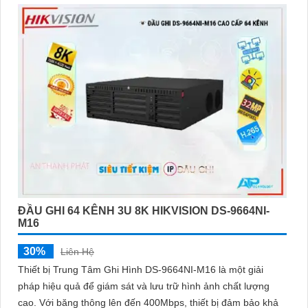
hãy đến ngay cửa hàng chuyên cung cấp sản phẩm an ninh uy
tín. Với đội ngũ nhân viên chuyên nghiệp, bạn sẽ được tư vấn cụ
thể về sản phẩm phù hợp với nhu cầu của mình.
Kết luận
Camera Hikvision không chỉ mang đến sự an toàn và bảo vệ cho
ngôi nhà hoặc doanh nghiệp của bạn, mà còn là lựa chọn thông
minh với giá cả phải chăng và hình ảnh chất lượng sắc nét. Hãy
đầu tư vào an ninh và yên tâm hơn với Camera Hikvision!
Hy vọng rằng bài viết giới thiệu trên sẽ giúp bạn thu hút được
khách hàng quan tâm đến sản phẩm Camera Hikvision giá rẻ và
chất lượng.
ĐẦU GHI 64 KÊNH 3U 8K HIKVISION DS-9664NI-
M16
30%
Liên Hệ
Thiết bị Trung Tâm Ghi Hình DS-9664NI-M16 là một giải
pháp hiệu quả để giám sát và lưu trữ hình ảnh chất lượng
cao. Với băng thông lên đến 400Mbps, thiết bị đảm bảo khả