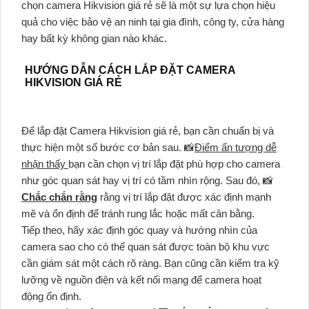
chọn camera Hikvision giá rẻ sẽ là một sự lựa chọn hiệu
quả cho việc bảo vệ an ninh tại gia đình, công ty, cửa hàng
hay bất kỳ không gian nào khác.
HƯỚNG DẪN CÁCH LẮP ĐẶT CAMERA
HIKVISION GIÁ RẺ
Để lắp đặt Camera Hikvision giá rẻ, bạn cần chuẩn bị và
thực hiện một số bước cơ bản sau. 📸
Điểm ấn tượng dễ
nhận thấy
bạn cần chọn vị trí lắp đặt phù hợp cho camera
như góc quan sát hay vị trí có tầm nhìn rộng. Sau đó, 📸
Chắc chắn rằng
rằng vị trí lắp đặt được xác định mạnh
mẽ và ổn định để tránh rung lắc hoặc mất cân bằng.
Tiếp theo, hãy xác định góc quay và hướng nhìn của
camera sao cho có thể quan sát được toàn bộ khu vực
cần giám sát một cách rõ ràng. Bạn cũng cần kiểm tra kỹ
lưỡng về nguồn điện và kết nối mạng để camera hoạt
động ổn định.