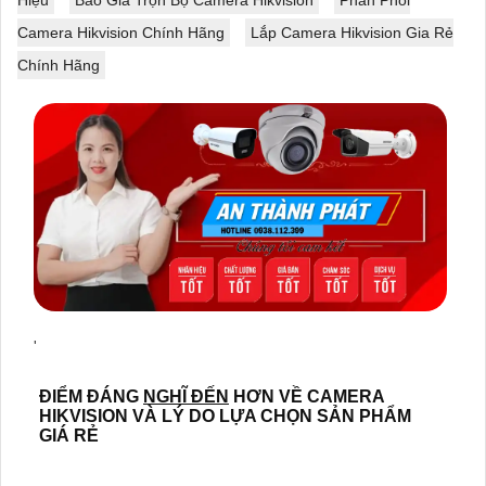
Hiệu
Báo Giá Trọn Bộ Camera Hikvision
Phân Phối
Camera Hikvision Chính Hãng
Lắp Camera Hikvision Gia Rẻ
Chính Hãng
'
ĐIỂM ĐÁNG
NGHĨ ĐẾN
HƠN VỀ CAMERA
HIKVISION VÀ LÝ DO LỰA CHỌN SẢN PHẨM
GIÁ RẺ