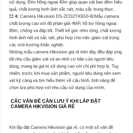
sử dụng. Đèn hồng ngoại 40m giúp quan sát ban đêm hiệu
quả, chất lượng hình ảnh sắc nét, màu sắc trung thực.
🎞
4:
Camera Hikvision DS-2CD2T43G0-I8:Mẫu camera
chất lượng cao với độ phân giải 4MP, hỗ trợ hồng ngoại
80m, chống va đập tốt. Thiết kế góc nhìn rộng, chất lượng
hình ảnh nét và sắc nét, phù hợp cho việc giám sát trong
các môi trường khắc nghiệt.
Những mẫu camera Hikvision giá rẻ trên đây đều đáp ứng
tốt nhu cầu giám sát và an ninh cơ bản của người tiêu
dùng, mang lại giá trị sử dụng cao với chi phí hợp lý. Tuy
nhiên, trước khi mua sản phẩm, người tiêu dùng nên xem
xét kỹ càng và tìm hiểu thêm về cấu hình, tính năng để
chọn lựa phù hợp với nhu cầu sử dụng của mình.
CÁC VẤN ĐỀ CẦN LƯU Ý KHI LẮP ĐẶT
CAMERA HIKVISION GIÁ RẺ
Khi lắp đặt Camera Hikvision giá rẻ, có một số vấn đề