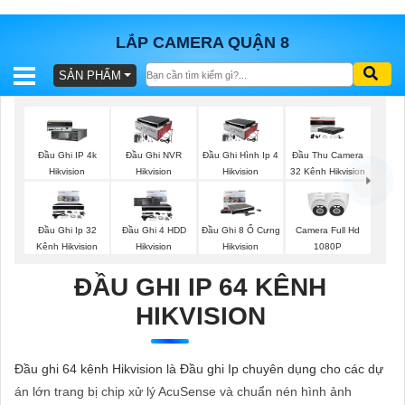
LẮP CAMERA QUẬN 8
SẢN PHẨM
BÁO
GIÁ
TRỌN
GÓI
Đầu Ghi IP 4k
Đầu Ghi NVR
Đầu Ghi Hình Ip 4
Đầu Thu Camera
Hikvision
Hikvision
Hikvision
32 Kênh Hikvision
SẢN
Đầu Ghi Ip 32
Đầu Ghi 4 HDD
Đầu Ghi 8 Ổ Cưng
Camera Full Hd
Kênh Hikvision
Hikvision
Hikvision
1080P
PHẨM
ĐẦU GHI IP 64 KÊNH
HIKVISION
TƯ
VẤN
Đầu ghi 64 kênh Hikvision là Đầu ghi Ip chuyên dụng cho các dự
LẮP
án lớn trang bị chip xử lý AcuSense và chuẩn nén hình ảnh