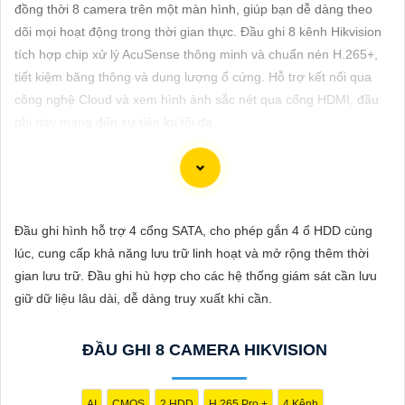
ĐẶT
đồng thời 8 camera trên một màn hình, giúp bạn dễ dàng theo
dõi mọi hoạt động trong thời gian thực. Đầu ghi 8 kênh Hikvision
tích hợp chip xử lý AcuSense thông minh và chuẩn nén H.265+,
tiết kiệm băng thông và dung lượng ổ cứng. Hỗ trợ kết nối qua
PHỤ
công nghệ Cloud và xem hình ảnh sắc nét qua cổng HDMI, đầu
KIỆN
ghi này mang đến sự tiện lợi tối đa.
CAMERA
TƯ
Chắc chắn! Dưới đây là cách bạn có thể viết một bài viết giới
Đầu ghi hình hỗ trợ 4 cổng SATA, cho phép gắn 4 ổ HDD cùng
VẤN
thiệu sản phẩm về việc lắp Camera Hikvision giá rẻ với hình ảnh
lúc, cung cấp khả năng lưu trữ linh hoạt và mở rộng thêm thời
DỊCH
chất lượng sắc nét:
gian lưu trữ. Đầu ghi hù hợp cho các hệ thống giám sát cần lưu
VỤ
giữ dữ liệu lâu dài, dễ dàng truy xuất khi cần.
Lắp Camera Hikvision - Giải pháp an ninh hoàn hảo
Bạn đang tìm kiếm giải pháp an ninh hiệu quả và chi phí phải
ĐẦU GHI 8 CAMERA HIKVISION
chăng cho ngôi nhà hoặc doanh nghiệp của mình? Hãy cân
nhắc lắp đặt Camera Hikvision, giải pháp hàng đầu trong lĩnh
vực an ninh và giám sát. Với chất lượng hình ảnh sắc nét và giá
AI
CMOS
2 HDD
H.265 Pro +
4 Kênh