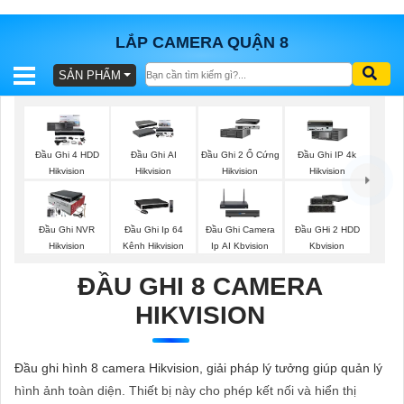
LẮP CAMERA QUẬN 8
SẢN PHẨM
BÁO
GIÁ
TRỌN
GÓI
Đầu Ghi 4 HDD
Đầu Ghi AI
Đầu Ghi 2 Ổ Cứng
Đầu Ghi IP 4k
Hikvision
Hikvision
Hikvision
Hikvision
SẢN
Đầu Ghi NVR
Đầu Ghi Ip 64
Đầu Ghi Camera
Đầu GHi 2 HDD
Hikvision
Kênh Hikvision
Ip AI Kbvision
Kbvision
PHẨM
ĐẦU GHI 8 CAMERA
HIKVISION
TƯ
VẤN
Đầu ghi hình 8 camera Hikvision, giải pháp lý tưởng giúp quản lý
LẮP
hình ảnh toàn diện. Thiết bị này cho phép kết nối và hiển thị