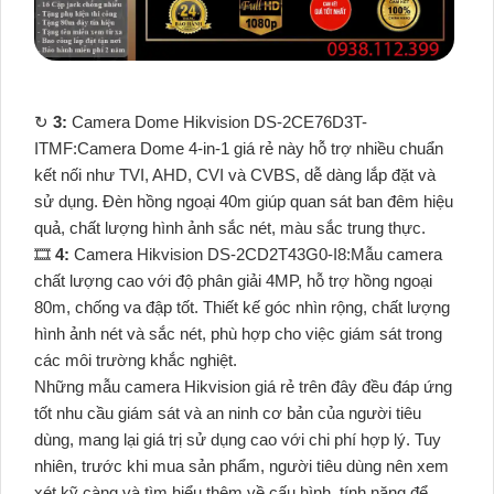
↻
3:
Camera Dome Hikvision DS-2CE76D3T-
ITMF:Camera Dome 4-in-1 giá rẻ này hỗ trợ nhiều chuẩn
kết nối như TVI, AHD, CVI và CVBS, dễ dàng lắp đặt và
sử dụng. Đèn hồng ngoại 40m giúp quan sát ban đêm hiệu
quả, chất lượng hình ảnh sắc nét, màu sắc trung thực.
🎞
4:
Camera Hikvision DS-2CD2T43G0-I8:Mẫu camera
chất lượng cao với độ phân giải 4MP, hỗ trợ hồng ngoại
80m, chống va đập tốt. Thiết kế góc nhìn rộng, chất lượng
hình ảnh nét và sắc nét, phù hợp cho việc giám sát trong
các môi trường khắc nghiệt.
Những mẫu camera Hikvision giá rẻ trên đây đều đáp ứng
tốt nhu cầu giám sát và an ninh cơ bản của người tiêu
dùng, mang lại giá trị sử dụng cao với chi phí hợp lý. Tuy
nhiên, trước khi mua sản phẩm, người tiêu dùng nên xem
xét kỹ càng và tìm hiểu thêm về cấu hình, tính năng để