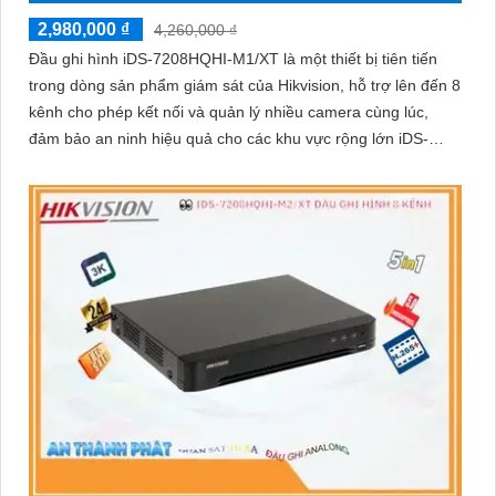
2,980,000 ₫
4,260,000 ₫
Đầu ghi hình iDS-7208HQHI-M1/XT là một thiết bị tiên tiến
trong dòng sản phẩm giám sát của Hikvision, hỗ trợ lên đến 8
kênh cho phép kết nối và quản lý nhiều camera cùng lúc,
đảm bảo an ninh hiệu quả cho các khu vực rộng lớn iDS-
7208HQHI-M1/XT mang lại hình ảnh rõ nét, chi tiết, giúp dễ
dàng nhận diện các đối tượngThiết bị thu hình HD iDS-
7208HQHI-M1/XT của iDS Technology thuộc dòng sản phẩm
DVR chất lượng cao, hỗ trợ đầu vào 8 camera HD, ghi hình
4K, chất lượng hình ảnh sắc nét.