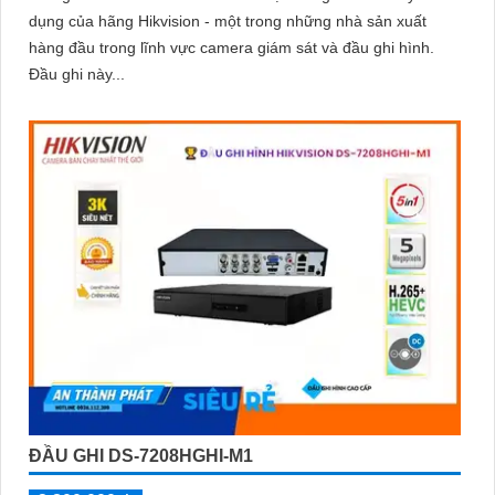
dụng của hãng Hikvision - một trong những nhà sản xuất
ngôi nhà hoặc doanh nghiệp của bạn, mà còn là lựa chọn thông
hàng đầu trong lĩnh vực camera giám sát và đầu ghi hình.
minh với giá cả phải chăng và hình ảnh chất lượng sắc nét. Hãy
Đầu ghi này...
đầu tư vào an ninh và yên tâm hơn với Camera Hikvision!
Hy vọng rằng bài viết giới thiệu trên sẽ giúp bạn thu hút được
khách hàng quan tâm đến sản phẩm Camera Hikvision giá rẻ và
chất lượng.
'
ĐẦU GHI DS-7208HGHI-M1