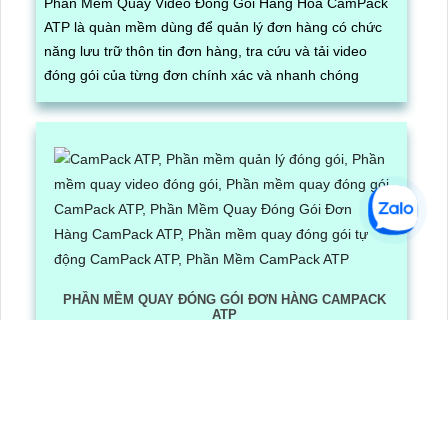
Phần Mềm Quay Video Đóng Gói Hàng Hóa CamPack
ATP là quàn mềm dùng để quản lý đơn hàng có chức
năng lưu trữ thôn tin đơn hàng, tra cứu và tải video
đóng gói của từng đơn chính xác và nhanh chóng
PHẦN MỀM QUAY ĐÓNG GÓI ĐƠN HÀNG CAMPACK
ATP
Lần xem: 1256
6/30/2026 3:16:12 PM
Phần Mềm Quay Đóng Gói Đơn Hàng CamPack ATP là
phần mềm có tích hợp công nghệ Ai nhận diện và dọc
mã QR/ bar code khi camera quay được mã vận đơn