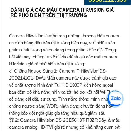
ĐÁNH GIÁ CÁC MẪU CAMERA HIKVISION GIÁ
RẺ PHỔ BIẾN TRÊN THỊ TRƯỜNG
Camera Hikvision là một trong những thương hiệu camera
an ninh hàng đầu trên thị trường hiện nay, với nhiều sản
phẩm chất lượng và đa dạng trong phân khúc giá. Trong
bài viết này, chúng ta sẽ đi vào đánh giá các mẫu camera
Hikvision giá rẻ phổ biến trên thị trường.
☄️ Chống Ngược Sáng
1:
Camera IP Hikvision DS-
2CD2141G1-IDW1:Mẫu camera này được đánh giá cao
về chất lượng hình ảnh Full HD 1080P, đèn hồng ngoại
ban đêm có khả năng nhìn xa tốt, hỗ trợ kết nối Wi-Fi giúp
dễ dàng cài đặt, sử dụng. Tính năng thông minh như
chống ngược sáng WDR, nhận dạng chuyển động hay
thông báo đột ngột giúp gia tăng hiệu quả giám sát.
️🏆
2:
Camera Hikvision DS-2CE56H0T-IT3ZF:Đây là mẫu
camera analog HD-TVI giá rẻ nhưng có khả năng quan sát