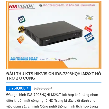
dàng nhận diện các đối tượngThiết bị thu hình HD iDS-
7208HQHI-M1/XT của iDS Technology thuộc dòng sản phẩm
DVR chất lượng cao, hỗ trợ đầu vào 8 camera HD, ghi hình
4K, chất lượng hình ảnh sắc nét.
ĐẦU THU KTS HIKVISION IDS-7208HQHI-M2/XT HỖ
TRỢ 2 Ổ CỨNG
3,760,000 ₫
5,370,000 ₫
Đầu ghi hình iDS-7208HQHI-M2/XT kết hợp khả năng nhận
diện khuôn mặt công nghệ HD Trang bị đặc biệt dành cho
việc giám sát an ninh Công nghệ thông minh tích hợp trong