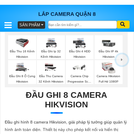
LẮP CAMERA QUẬN 8
SẢN PHẨM
BÁO
GIÁ
TRỌN
GÓI
Đầu Thu 16 Kênh
Đầu Ghi Ip 32
Đầu Ghi 4 HDD
Đầu Ghi IP 4k
Hikvision
Kênh Hikvision
Hikvision
Hikvision
SẢN
Đầu Ghi 8 Ổ Cưng
Đầu Thu Camera
Camera Chip
Camera Hikvision
Hikvision
32 Kênh Hikvision
Progressive Scan
Full Hd 1080P
PHẨM
CMOS Hikvision
ĐẦU GHI 8 CAMERA
HIKVISION
TƯ
VẤN
Đầu ghi hình 8 camera Hikvision, giải pháp lý tưởng giúp quản lý
LẮP
hình ảnh toàn diện. Thiết bị này cho phép kết nối và hiển thị