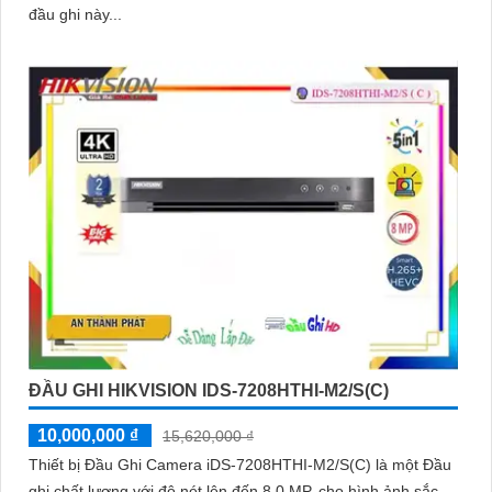
đầu ghi này...
ĐẦU GHI HIKVISION IDS-7208HTHI-M2/S(C)
10,000,000 ₫
15,620,000 ₫
Thiết bị Đầu Ghi Camera iDS-7208HTHI-M2/S(C) là một Đầu
ghi chất lượng với độ nét lên đến 8.0 MP, cho hình ảnh sắc