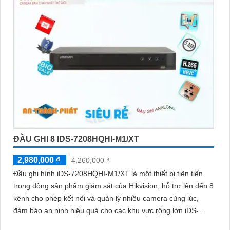
ĐẦU GHI 8 IDS-7208HQHI-M1/XT
2,980,000 ₫
4,260,000 ₫
Đầu ghi hình iDS-7208HQHI-M1/XT là một thiết bị tiên tiến
trong dòng sản phẩm giám sát của Hikvision, hỗ trợ lên đến 8
kênh cho phép kết nối và quản lý nhiều camera cùng lúc,
đảm bảo an ninh hiệu quả cho các khu vực rộng lớn iDS-
7208HQHI-M1/XT mang lại hình ảnh rõ nét, chi tiết, giúp dễ