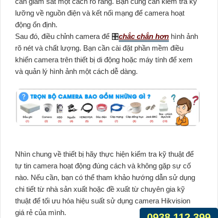
cần giám sát một cách rõ ràng. Bạn cũng cần kiểm tra kỹ
lưỡng về nguồn điện và kết nối mạng để camera hoạt
động ổn định.
Sau đó, điều chỉnh camera để 🎛
chắc chắn hơn
hình ảnh
rõ nét và chất lượng. Bạn cần cài đặt phần mềm điều
khiển camera trên thiết bị di động hoặc máy tính để xem
và quản lý hình ảnh một cách dễ dàng.
Nhìn chung về thiết bị hãy thực hiện kiểm tra kỹ thuật để
tự tin camera hoạt động đúng cách và không gặp sự cố
nào. Nếu cần, bạn có thể tham khảo hướng dẫn sử dụng
chi tiết từ nhà sản xuất hoặc đề xuất từ chuyên gia kỹ
thuật để tối ưu hóa hiệu suất sử dụng camera Hikvision
giá rẻ của mình.
0938.112.399