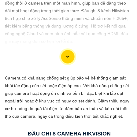
ĐẶT
đồng thời 8 camera trên một màn hình, giúp bạn dễ dàng theo
dõi mọi hoạt động trong thời gian thực. Đầu ghi 8 kênh Hikvision
tích hợp chip xử lý AcuSense thông minh và chuẩn nén H.265+,
tiết kiệm băng thông và dung lượng ổ cứng. Hỗ trợ kết nối qua
PHỤ
công nghệ Cloud và xem hình ảnh sắc nét qua cổng HDMI, đầu
KIỆN
ghi này mang đến sự tiện lợi tối đa.
CAMERA
TƯ
Chắc chắn! Dưới đây là cách bạn có thể viết một bài viết giới
Camera có khả năng chống sét giúp bảo vệ hệ thống giám sát
VẤN
thiệu sản phẩm về việc lắp Camera Hikvision giá rẻ với hình ảnh
khỏi tác động của sét hoặc điện áp cao. Với khả năng chống sét
DỊCH
chất lượng sắc nét:
giúp camera hoạt động ổn định và bền bỉ, đặc biệt khi lắp đặt
VỤ
ngoài trời hoặc ở khu vực có nguy cơ sét đánh. Giảm thiểu nguy
Lắp Camera Hikvision - Giải pháp an ninh hoàn hảo
cơ hư hỏng do quá tải điện từ, đảm bảo an toàn và kéo dài tuổi
Bạn đang tìm kiếm giải pháp an ninh hiệu quả và chi phí phải
thọ của camera, ngay cả trong điều kiện thời tiết khắc nghiệt.
chăng cho ngôi nhà hoặc doanh nghiệp của mình? Hãy cân
nhắc lắp đặt Camera Hikvision, giải pháp hàng đầu trong lĩnh
ĐẦU GHI 8 CAMERA HIKVISION
vực an ninh và giám sát. Với chất lượng hình ảnh sắc nét và giá