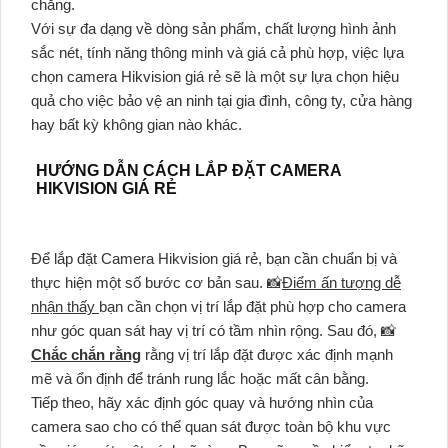
chăng.
Với sự đa dạng về dòng sản phẩm, chất lượng hình ảnh
sắc nét, tính năng thông minh và giá cả phù hợp, việc lựa
chọn camera Hikvision giá rẻ sẽ là một sự lựa chọn hiệu
quả cho việc bảo vệ an ninh tại gia đình, công ty, cửa hàng
hay bất kỳ không gian nào khác.
HƯỚNG DẪN CÁCH LẮP ĐẶT CAMERA
HIKVISION GIÁ RẺ
Để lắp đặt Camera Hikvision giá rẻ, bạn cần chuẩn bị và
thực hiện một số bước cơ bản sau. 📸
Điểm ấn tượng dễ
nhận thấy
bạn cần chọn vị trí lắp đặt phù hợp cho camera
như góc quan sát hay vị trí có tầm nhìn rộng. Sau đó, 📸
Chắc chắn rằng
rằng vị trí lắp đặt được xác định mạnh
mẽ và ổn định để tránh rung lắc hoặc mất cân bằng.
Tiếp theo, hãy xác định góc quay và hướng nhìn của
camera sao cho có thể quan sát được toàn bộ khu vực