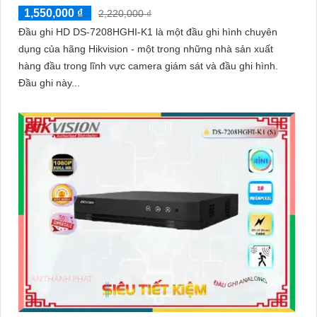
1,550,000 ₫
2,220,000 ₫
ngôi nhà hoặc doanh nghiệp của bạn, mà còn là lựa chọn thông
Đầu ghi HD DS-7208HGHI-K1 là một đầu ghi hình chuyên
minh với giá cả phải chăng và hình ảnh chất lượng sắc nét. Hãy
dụng của hãng Hikvision - một trong những nhà sản xuất
đầu tư vào an ninh và yên tâm hơn với Camera Hikvision!
hàng đầu trong lĩnh vực camera giám sát và đầu ghi hình.
Đầu ghi này...
Hy vọng rằng bài viết giới thiệu trên sẽ giúp bạn thu hút được
khách hàng quan tâm đến sản phẩm Camera Hikvision giá rẻ và
chất lượng.
'