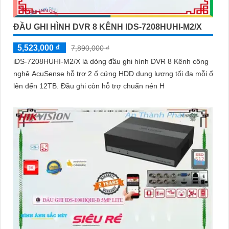
ĐẦU GHI HÌNH DVR 8 KÊNH IDS-7208HUHI-M2/X
5,523,000 ₫
7,890,000 ₫
iDS-7208HUHI-M2/X là dòng đầu ghi hình DVR 8 Kênh công
nghệ AcuSense hỗ trợ 2 ổ cứng HDD dung lượng tối đa mỗi ổ
lên đến 12TB. Đầu ghi còn hỗ trợ chuẩn nén H