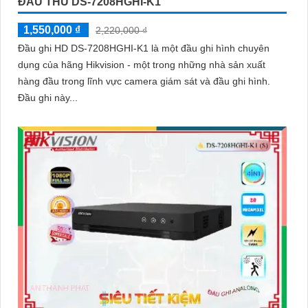
ĐẦU THU DS-7208HGHI-K1
ngôi nhà hoặc doanh nghiệp của bạn, mà còn là lựa chọn thông
1,550,000 ₫
2,220,000 ₫
minh với giá cả phải chăng và hình ảnh chất lượng sắc nét. Hãy
Đầu ghi HD DS-7208HGHI-K1 là một đầu ghi hình chuyên
đầu tư vào an ninh và yên tâm hơn với Camera Hikvision!
dụng của hãng Hikvision - một trong những nhà sản xuất
hàng đầu trong lĩnh vực camera giám sát và đầu ghi hình.
Hy vọng rằng bài viết giới thiệu trên sẽ giúp bạn thu hút được
Đầu ghi này...
khách hàng quan tâm đến sản phẩm Camera Hikvision giá rẻ và
chất lượng.
'