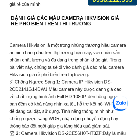
giá rẻ của mình.
ĐÁNH GIÁ CÁC MẪU CAMERA HIKVISION GIÁ
RẺ PHỔ BIẾN TRÊN THỊ TRƯỜNG
Camera Hikvision là một trong những thương hiệu camera
an ninh hàng đầu trên thị trường hiện nay, với nhiều sản
phẩm chất lượng và đa dạng trong phân khúc giá. Trong
bài viết này, chúng ta sẽ đi vào đánh giá các mẫu camera
Hikvision giá rẻ phổ biến trên thị trường.
☄️ Chống Ngược Sáng
1:
Camera IP Hikvision DS-
2CD2141G1-IDW1:Mẫu camera này được đánh giá cao
về chất lượng hình ảnh Full HD 1080P, đèn hồng ngoại
ban đêm có khả năng nhìn xa tốt, hỗ trợ kết nối Wi-Fi giúp
dễ dàng cài đặt, sử dụng. Tính năng thông minh như
chống ngược sáng WDR, nhận dạng chuyển động hay
thông báo đột ngột giúp gia tăng hiệu quả giám sát.
️🏆
2:
Camera Hikvision DS-2CE56H0T-IT3ZF:Đây là mẫu