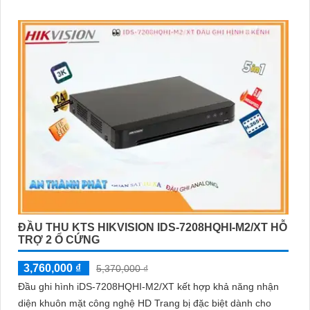
7208HQHI-M1/XT mang lại hình ảnh rõ nét, chi tiết, giúp dễ
dàng nhận diện các đối tượngThiết bị thu hình HD iDS-
7208HQHI-M1/XT của iDS Technology thuộc dòng sản phẩm
DVR chất lượng cao, hỗ trợ đầu vào 8 camera HD, ghi hình
4K, chất lượng hình ảnh sắc nét.
ĐẦU THU KTS HIKVISION IDS-7208HQHI-M2/XT HỖ
TRỢ 2 Ổ CỨNG
3,760,000 ₫
5,370,000 ₫
Đầu ghi hình iDS-7208HQHI-M2/XT kết hợp khả năng nhận
diện khuôn mặt công nghệ HD Trang bị đặc biệt dành cho