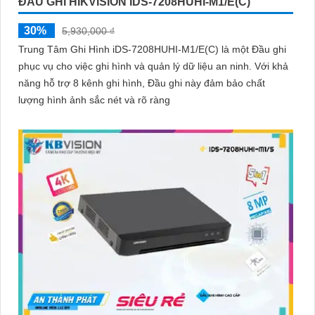
ĐẦU GHI HIKVISION IDS-7208HUHI-M1/E(C)
30%
5,930,000 ₫
Trung Tâm Ghi Hình iDS-7208HUHI-M1/E(C) là một Đầu ghi
phục vụ cho việc ghi hình và quản lý dữ liệu an ninh. Với khả
năng hỗ trợ 8 kênh ghi hình, Đầu ghi này đảm bảo chất
lượng hình ảnh sắc nét và rõ ràng