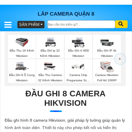
LẮP CAMERA QUẬN 8
SẢN PHẨM
BÁO
GIÁ
TRỌN
GÓI
Đầu Thu 16 Kênh
Đầu Ghi Ip 32
Đầu Ghi 4 HDD
Đầu Ghi IP 4k
Hikvision
Kênh Hikvision
Hikvision
Hikvision
SẢN
Đầu Ghi 8 Ổ Cưng
Đầu Thu Camera
Camera Chip
Camera Hikvision
Hikvision
32 Kênh Hikvision
Progressive Scan
Full Hd 1080P
PHẨM
CMOS Hikvision
ĐẦU GHI 8 CAMERA
HIKVISION
TƯ
VẤN
Đầu ghi hình 8 camera Hikvision, giải pháp lý tưởng giúp quản lý
LẮP
hình ảnh toàn diện. Thiết bị này cho phép kết nối và hiển thị