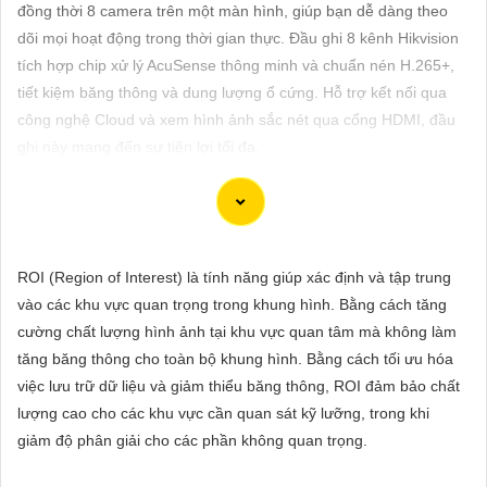
ĐẶT
đồng thời 8 camera trên một màn hình, giúp bạn dễ dàng theo
dõi mọi hoạt động trong thời gian thực. Đầu ghi 8 kênh Hikvision
tích hợp chip xử lý AcuSense thông minh và chuẩn nén H.265+,
tiết kiệm băng thông và dung lượng ổ cứng. Hỗ trợ kết nối qua
PHỤ
công nghệ Cloud và xem hình ảnh sắc nét qua cổng HDMI, đầu
KIỆN
ghi này mang đến sự tiện lợi tối đa.
CAMERA
TƯ
Chắc chắn! Dưới đây là cách bạn có thể viết một bài viết giới
ROI (Region of Interest) là tính năng giúp xác định và tập trung
VẤN
thiệu sản phẩm về việc lắp Camera Hikvision giá rẻ với hình ảnh
vào các khu vực quan trọng trong khung hình. Bằng cách tăng
DỊCH
chất lượng sắc nét:
cường chất lượng hình ảnh tại khu vực quan tâm mà không làm
VỤ
tăng băng thông cho toàn bộ khung hình. Bằng cách tối ưu hóa
Lắp Camera Hikvision - Giải pháp an ninh hoàn hảo
việc lưu trữ dữ liệu và giảm thiểu băng thông, ROI đảm bảo chất
Bạn đang tìm kiếm giải pháp an ninh hiệu quả và chi phí phải
lượng cao cho các khu vực cần quan sát kỹ lưỡng, trong khi
chăng cho ngôi nhà hoặc doanh nghiệp của mình? Hãy cân
giảm độ phân giải cho các phần không quan trọng.
nhắc lắp đặt Camera Hikvision, giải pháp hàng đầu trong lĩnh
vực an ninh và giám sát. Với chất lượng hình ảnh sắc nét và giá