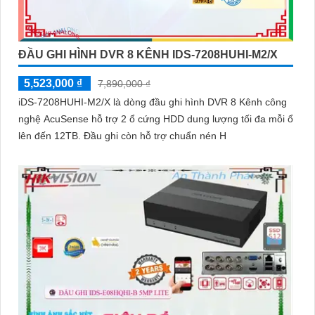
ĐẦU GHI HÌNH DVR 8 KÊNH IDS-7208HUHI-M2/X
5,523,000 ₫
7,890,000 ₫
iDS-7208HUHI-M2/X là dòng đầu ghi hình DVR 8 Kênh công
nghệ AcuSense hỗ trợ 2 ổ cứng HDD dung lượng tối đa mỗi ổ
lên đến 12TB. Đầu ghi còn hỗ trợ chuẩn nén H