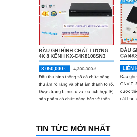
ĐẦU GH
ĐẦU GHI HÌNH CHẤT LƯỢNG
CAI4K8
4K 8 KÊNH KX-C4K8108SN3
LIÊN 
3,050,000 ₫
4,300,000 ₫
Đầu ghi
Đầu thu hình thông số có chức năng
ONVIF l
thu âm rõ ràng và phát âm thanh to rõ.
được thi
Được trang bị micro và loa tích hợp IP,
sát ban đêm. Với 1 H
sản phẩm có chức năng bảo vệ thông
thuật và
minh chống xâm nhập
Đầu...
TIN TỨC MỚI NHẤT