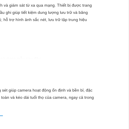
nh và giám sát từ xa qua mạng. Thiết bị được trang
u ghi giúp tiết kiệm dung lượng lưu trữ và băng
 hỗ trợ hình ảnh sắc nét, lưu trữ tập trung hiệu
hể sử dụng mẫu sau đây:
g hiệu uy tín với chiết khấu cao. Với công nghệ
ào xảy ra mà không có sự giám sát chuyên nghiệp.
 sét giúp camera hoạt động ổn định và bền bỉ, đặc
 toàn và kéo dài tuổi thọ của camera, ngay cả trong