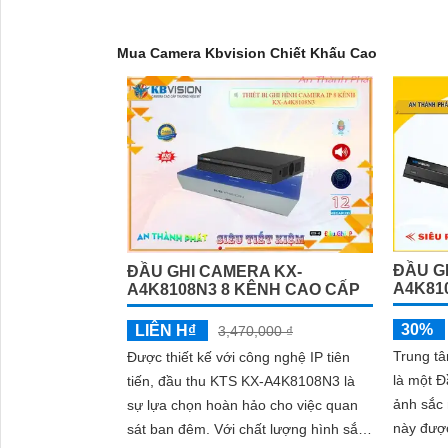
Mua Camera Kbvision Chiết Khấu Cao
ĐẦU GH
ĐẦU GHI CAMERA KX-
A4K81
A4K8108N3 8 KÊNH CAO CẤP
'
30%
LIÊN H₫
3,470,000 ₫
Trung t
Được thiết kế với công nghệ IP tiên
là một Đ
tiến, đầu thu KTS KX-A4K8108N3 là
ảnh sắc né
sự lựa chọn hoàn hảo cho việc quan
này được
sát ban đêm. Với chất lượng hình sắc