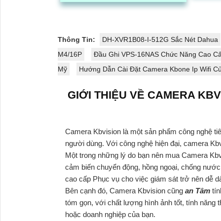
nghiệm sẽ mang đến dịch vụ chất
kiện ánh
lượng cao
Thông Tin:
DH-XVR1B08-I-512G Sắc Nét Dahua
M4/16P
Đầu Ghi VPS-16NAS Chức Năng Cao C
Mỹ
Hướng Dẫn Cài Đặt Camera Kbone Ip Wifi Củ
GIỚI THIỆU VỀ CAMERA KBV
Camera Kbvision là một sản phẩm công nghệ tiên
người dùng. Với công nghệ hiện đại, camera Kbvi
Một trong những lý do bạn nên mua Camera Kbvis
cảm biến chuyển động, hồng ngoại, chống nước, 
cao cấp Phục vụ cho việc giám sát trở nên dễ dà
Bên cạnh đó, Camera Kbvision cũng
an Tâm
tí
tóm gọn, với chất lượng hình ảnh tốt, tính năng
hoặc doanh nghiệp của bạn.