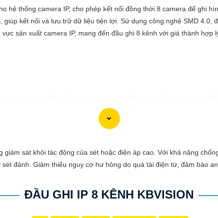
cho hệ thống camera IP, cho phép kết nối đồng thời 8 camera để ghi hì
iúp kết nối và lưu trữ dữ liệu tiện lợi. Sử dụng công nghệ SMD 4.0, đầ
 vực sản xuất camera IP, mang đến đầu ghi 8 kênh với giá thành hợp lý,
 Kbvision với chiết khấu cao và hình ảnh chất lượng sắc nét, bạn có t
t cho hệ thống giám sát của bạn? Hãy đến với Camera Kbvision - thươn
nh chất lượng cao, rõ nét và độ tin cậy cao. Đừng để bất kỳ sự cố n
gia đình và tài sản của bạn ngay hôm nay!"
 phù hợp với nhu cầu cụ thể của bạn. Chúc bạn thành công!
 giám sát khỏi tác động của sét hoặc điện áp cao. Với khả năng chống
cơ sét đánh. Giảm thiểu nguy cơ hư hỏng do quá tải điện từ, đảm bảo an
ĐẦU GHI IP 8 KÊNH KBVISION