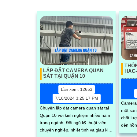
THÔ
LẮP ĐẶT CAMERA QUAN
HAC-
SÁT TẠI QUẬN 10
Lần xem: 12653
7/18/2024 3:25:17 PM
Camera
Chuyên lắp đặt camera quan sát tại
một sản
Quận 10 với kinh nghiệm nhiều năm
chất lư
trong ngành. Đội ngũ kỹ thuật viên
đèn hồn
chuyên nghiệp, nhiệt tình và giàu kinh
cách qu