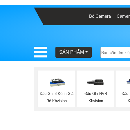
Bộ Camera
Camera
BÁO
GIÁ
TRỌN
GÓI
SẢN PHẨM
SẢN
PHẨM
Đầu Ghi 8 Kênh Giá
Đầu Ghi NVR
Đầu 
Rẻ Kbvision
Kbvision
K
TƯ
VẤN
LẮP