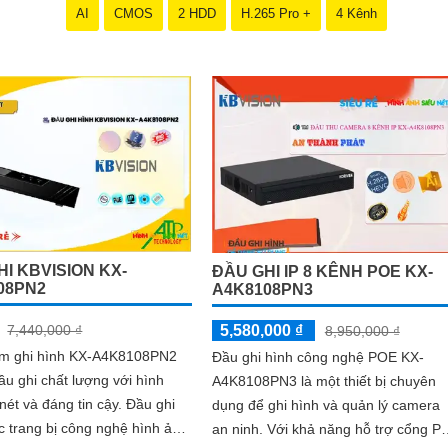
AI
CMOS
2 HDD
H.265 Pro +
4 Kênh
I KBVISION KX-
ĐẦU GHI IP 8 KÊNH POE KX-
08PN2
A4K8108PN3
5,580,000 ₫
7,440,000 ₫
8,950,000 ₫
âm ghi hình KX-A4K8108PN2
Đầu ghi hình công nghệ POE KX-
ầu ghi chất lượng với hình
A4K8108PN3 là một thiết bị chuyên
t và đáng tin cậy. Đầu ghi
dụng để ghi hình và quản lý camera
 trang bị công nghệ hình ảnh
an ninh. Với khả năng hỗ trợ cổng PoE