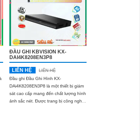
ĐẦU GHI KBVISION KX-
DAI4K8208EN3P8
LIÊN HỆ
LIÊN HỆ
à
Đầu ghi Đầu Ghi Hình KX-
DAi4K8208EN3P8 là một thiết bị giám
sát cao cấp mang đến chất lượng hình
ảnh sắc nét. Được trang bị công nghệ
xử lý hình ảnh Kết nối ONVIF, Đầu ghi
cho phép nhìn rõ nét, sáng đẹp hơn
so với các Đầu ghi khác trên thị trường