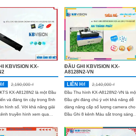
cho phép bạn có các hình ảnh
giúp truyền dữ liệu và cấp nguồn điệ
 sáng đẹp và chất lượng cao
qua một dây cáp duy nhất, đẩy mạnh
hiệu suất và tiết kiệm chi phí cài đặt
I KBVISION KX-
ĐẦU GHI KBVISION KX-
N2
A8128N2-VN
H₫
LIÊN H₫
2,190,000 ₫
2,140,000 ₫
 KTS KX-A8128N2 là một Đầu
Đầu Thu hình KX-A8128N2-VN là mộ
tiến và đáng tin cậy trong lĩnh
Đầu ghi đáng chú ý với khả năng dễ
số. Với khả năng giải
dàng nâng cấp số lượng camera cho
kênh truyền hình xem qua
Đầu Ghi 8 kênh Màu sắt trong sáng
p, đầu thu này mang đến...
8.0 MP. Với công nghệ hình ảnh IP,
Đầu...