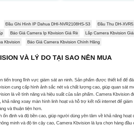
...
Đầu Ghi Hình IP Dahua DHI-NVR2108HS-S3
Đầu Thu DH-XVR5
ấp
Báo Giá Camera Ip Kbvision Giá Rè
Lắp Camera Kbvision Gi
a Kbvision
Báo Giá Camera Kbvision Chính Hãng
ISION VÀ LÝ DO TẠI SAO NÊN MUA
 tiến trong lĩnh vực giám sát an ninh. Sản phẩm được thiết kế để đ
sion cung cấp hình ảnh sắc nét và chất lượng cao, giúp quan sát mọi
ion là về tính năng và hiệu suất của sản phẩm. Camera Kbvision đư
khả năng xoay màn hình linh hoạt và hỗ trợ kết nối internet để giám
ng và thuận tiện hơn.
nh ổn định và độ bền cao, giúp người dùng yên tâm về khả năng hoạt 
 thông minh và độ tin cậy cao, Camera Kbvision là lựa chọn hàng đầu 