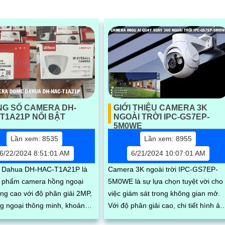
NG SỐ CAMERA DH-
GIỚI THIỆU CAMERA 3K
T1A21P NỔI BẬT
NGOÀI TRỜI IPC-GS7EP-
5M0WE
Lần xem: 8535
Lần xem: 8955
6/22/2024 8:51:01 AM
6/21/2024 10:07:01 AM
 Dahua DH-HAC-T1A21P là
Camera 3K ngoài trời IPC-GS7EP-
 phẩm camera hồng ngoại
5M0WE là sự lựa chọn tuyệt vời cho
ợng cao với độ phân giải 2MP,
việc giám sát trong không gian mở.
g ngoại thông minh, khoảng
Với độ phân giải cao, chi tiết hình ản
an sát lên đến 10m trong điều
rõ nét, kết hợp với khả năng chống..