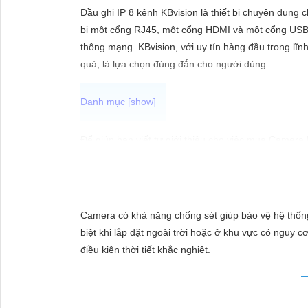
ĐẶT
Đầu ghi IP 8 kênh KBvision là thiết bị chuyên dụng 
bị một cổng RJ45, một cổng HDMI và một cổng USB, g
thông mạng. KBvision, với uy tín hàng đầu trong lĩnh
PHỤ
quả, là lựa chọn đúng đắn cho người dùng.
KIỆN
CAMERA
Để giúp bạn viết tư giới thiệu cho việc mua Camera
"Tìm kiếm sự an toàn và chất lượng hình ảnh sắc né
TƯ
hàng đầu, Camera Kbvision mang đến cho bạn hình ả
VẤN
Hãy đầu tư vào Camera Kbvision và yên tâm bảo vệ 
DỊCH
Bạn có thể điều chỉnh và thêm vào nội dung trên để
Camera có khả năng chống sét giúp bảo vệ hệ thống
VỤ
biệt khi lắp đặt ngoài trời hoặc ở khu vực có nguy 
điều kiện thời tiết khắc nghiệt.