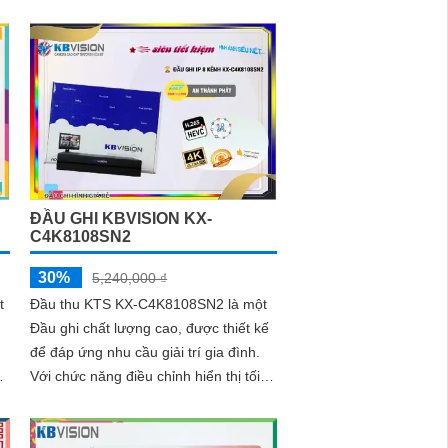
năng thông minh và tính năng
n
ONVIF...
ĐẦU GHI KBVISION KX-
C4K8108SN2
30%
5,240,000 ₫
t
Đầu thu KTS KX-C4K8108SN2 là một
Đầu ghi chất lượng cao, được thiết kế
để đáp ứng nhu cầu giải trí gia đình.
Với chức năng điều chỉnh hiển thị tối
ưu, đầu thu này mang đến hình ảnh
sắc nét và âm thanh trung thực