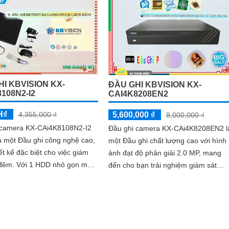
I KBVISION KX-
ĐẦU GHI KBVISION KX-
108N2-I2
CAI4K8208EN2
H₫
5,600,000 ₫
4,355,000 ₫
8,000,000 ₫
 camera KX-CAi4K8108N2-I2
Đầu ghi camera KX-CAi4K8208EN2 l
à một Đầu ghi công nghệ cao,
một Đầu ghi chất lượng cao với hình
ết kế đặc biệt cho việc giám
ảnh đạt độ phân giải 2.0 MP, mang
DD nhỏ gọn mỹ
đến cho bạn trải nghiệm giám sát
 khả năng đầu ghi 8 kênh,
tuyệt vời. Với đầu ra HDMI, bạn có
thể...