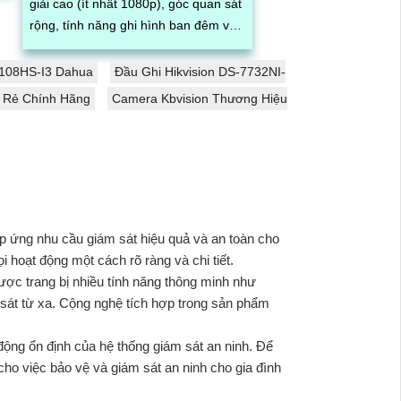
giải cao (ít nhất 1080p), góc quan sát
rộng, tính năng ghi hình ban đêm và
hồng ngoại, khả năng kết nối mạng...
108HS-I3 Dahua
Đầu Ghi Hikvision DS-7732NI-
á Rẻ Chính Hãng
Camera Kbvision Thương Hiệu
áp ứng nhu cầu giám sát hiệu quả và an toàn cho
 hoạt động một cách rõ ràng và chi tiết.
ợc trang bị nhiều tính năng thông minh như
 sát từ xa. Cộng nghệ tích hợp trong sản phẩm
động ổn định của hệ thống giám sát an ninh. Để
cho việc bảo vệ và giám sát an ninh cho gia đình