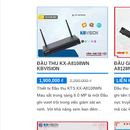
ONVIF, 
nét, sản phẩm này đáng tin cậy cho
ban đêm
công trình dân dụng
ĐẦU THU KX-A8108WN
ĐẦU GH
KBVISION
A8128
1,900,000 ₫
LIÊN 
2,200,000 ₫
Thiết bị Đầu thu KTS KX-A8108WN
Đầu thu
Màu sắt trong sáng 6.0 MP là một Đầu
ghi tiên 
ghi vượt trội trong việc giám sát an
vực truyền hình 
ninh. Với khả năng xem ban đêm
mã các 
thông minh, bạn có thể dễ dàng quan
đường cá
sát trong môi trường tối