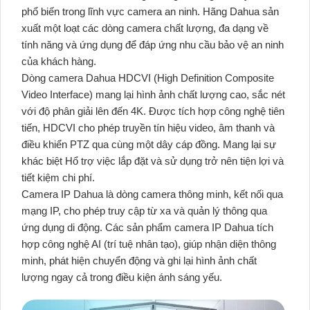
phổ biến trong lĩnh vực camera an ninh. Hãng Dahua sản
xuất một loạt các dòng camera chất lượng, đa dạng về
tính năng và ứng dụng để đáp ứng nhu cầu bảo vệ an ninh
của khách hàng.
Dòng camera Dahua HDCVI (High Definition Composite
Video Interface) mang lại hình ảnh chất lượng cao, sắc nét
với độ phân giải lên đến 4K. Được tích hợp công nghệ tiên
tiến, HDCVI cho phép truyền tín hiệu video, âm thanh và
điều khiển PTZ qua cùng một dây cáp đồng. Mang lại sự
khác biệt Hổ trợ việc lắp đặt và sử dụng trở nên tiện lợi và
tiết kiệm chi phí.
Camera IP Dahua là dòng camera thông minh, kết nối qua
mạng IP, cho phép truy cập từ xa và quản lý thông qua
ứng dụng di động. Các sản phẩm camera IP Dahua tích
hợp công nghệ AI (trí tuệ nhân tạo), giúp nhận diện thông
minh, phát hiện chuyển động và ghi lại hình ảnh chất
lượng ngay cả trong điều kiện ánh sáng yếu.