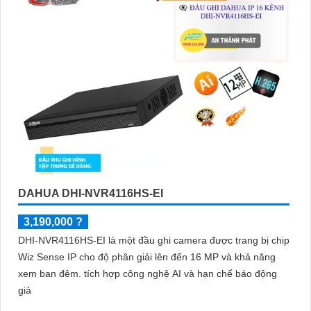
vượt trội của Camera Dahua chính hãng với mức giá vô cùng
hấp dẫn."
DAHUA DHI-NVR4116HS-EI
'
3,190,000 ?
DHI-NVR4116HS-EI là một đầu ghi camera được trang bị chip
Wiz Sense IP cho độ phân giải lên đến 16 MP và khả năng
xem ban đêm. tích hợp công nghệ AI và hạn chế báo động
giả