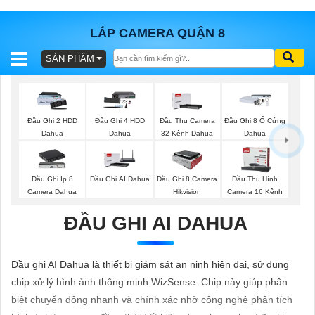
LẮP CAMERA QUẬN 8
SẢN PHẨM
BÁO
GIÁ
TRỌN
GÓI
Đầu Ghi 2 HDD
Đầu Ghi 4 HDD
Đầu Thu Camera
Đầu Ghi 8 Ổ Cứng
Dahua
Dahua
32 Kênh Dahua
Dahua
SẢN
Đầu Ghi Ip 8
Đầu Ghi AI Dahua
Đầu Ghi 8 Camera
Đầu Thu Hình
Camera Dahua
Hikvision
Camera 16 Kênh
PHẨM
ĐẦU GHI AI DAHUA
TƯ
Đầu ghi AI Dahua là thiết bị giám sát an ninh hiện đại, sử dụng
VẤN
chip xử lý hình ảnh thông minh WizSense. Chip này giúp phân
LẮP
biệt chuyển động nhanh và chính xác nhờ công nghệ phân tích