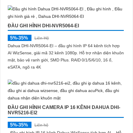
ĐẦU GHI HÌNH DHI-NVR5064-EI
5%-35%
Liên Hệ
Dahua DHI‑NVR5064‑EI – đầu ghi hình IP 64 kênh tích hợp
AI WizSense, giải mã 32 kênh 1080p. Hỗ trợ nhận diện khuôn
mặt, bảo vệ ranh giới, SMD Plus. RAID 0/1/5/6/10, 16 ổ,
eSATA, ngõ ra 4K
ĐẦU GHI HÌNH CAMERA IP 16 KÊNH DAHUA DHI-
NVR5216-EI2
5%-35%
Liên hệ
- Đầu ghi hình IP 16 kênh Dahua WizSense tích hợp AI. - Hỗ