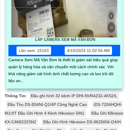
LẮP CAMERA XEM MÃ VẬN ĐƠN
Lần xem: 15163
4/15/2024 11:02:04 AM
Camera Xem Mã Vận Đơn là thiết bị giám sát hiệu quả giúp
quản lý hàng hóa và vận chuyển một cách chính xác. Với
khả năng giám sát hình ảnh chất lượng cao và lưu trữ dữ
liệu an...
Thông Tin:
Đầu ghi hình 32 kênh IP DHI-NVR4232-4KS2/L
Đầu Thu DS-E04NI-Q1/4P Công Nghệ Cao
iDS-7204HQHI-
M1/XT Đầu Ghi Hình 4 Kênh Hikvision 5IN1
Đầu Ghi KBvision
KX-C4K8232SN2
Đầu Ghi Hình Hikvision DS-96256NI-I24/H