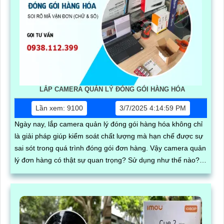
LẮP CAMERA QUẢN LÝ ĐÓNG GÓI HÀNG HÓA
Lần xem: 9100
3/7/2025 4:14:59 PM
Ngày nay, lắp camera quản lý đóng gói hàng hóa không chỉ
là giải pháp giúp kiểm soát chất lượng mà hạn chế được sự
sai sót trong quá trình đóng gói đơn hàng. Vậy camera quản
lý đơn hàng có thật sự quan trọng? Sử dụng như thế nào?
Chi phí lắp đặt ra sao? Mời bạn cùng xem qua bài viết dưới
đây nhe·