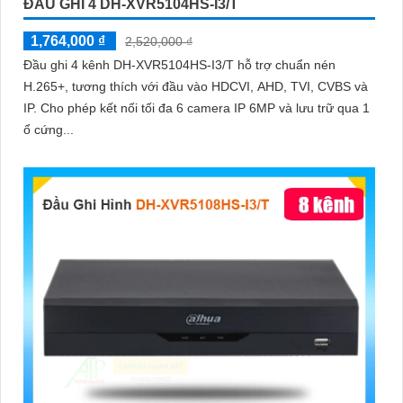
ĐẦU GHI 4 DH-XVR5104HS-I3/T
1,764,000 ₫
2,520,000 ₫
Đầu ghi 4 kênh DH-XVR5104HS-I3/T hỗ trợ chuẩn nén
H.265+, tương thích với đầu vào HDCVI, AHD, TVI, CVBS và
IP. Cho phép kết nối tối đa 6 camera IP 6MP và lưu trữ qua 1
ổ cứng...