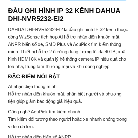
ĐẦU GHI HÌNH IP 32 KÊNH DAHUA
DHI-NVR5232-EI2
DAHUA DHI-NVR5232-EI2 là đầu ghi hình IP 32 kênh thuộc
dòng WizSense tích hợp AI hỗ trợ nhận diện khuôn mặt,
ANPR biển số xe, SMD Plus và AcuPick tìm kiếm thông
minh. Thiết bị hỗ trợ 2 ổ cứng dung lượng tối đa 40TB, xuất
hình HDMI 8K và quản lý hệ thống camera IP hiệu quả cho
tòa nhà, trung tâm thương mại và khu công nghiệp.
ĐẶC ĐIỂM NỔI BẬT
AI nhận diện thông minh
Hỗ trợ nhận diện khuôn mặt, phân biệt người và phương
tiện giúp giảm báo động giả hiệu quả.
Công nghệ AcuPick tìm kiếm nhanh
Tìm kiếm đối tượng theo người hoặc xe nhanh chóng trong
video đã lưu.
Hỗ trợ nhận diện biển số ANPR