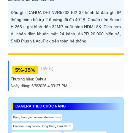
ĐẶT
Đầu ghi DAHUA DHI-NVR5232-EI2 32 kênh là đầu ghi IP
thông minh hỗ trợ 2 ổ cứng tối đa 40TB. Chuẩn nén Smart
H.265+, ghi hình đến 32MP, xuất hình HDMI 8K. Tích hợp
PHỤ
AI nhận diện khuôn mặt 24 kênh, ANPR 20.000 biển số,
KIỆN
SMD Plus và AcuPick trên toàn hệ thống
CAMERA
Liên hệ
5%-35%
TƯ
VẤN
Thương hiệu:
Dahua
DỊCH
Ngày đăng:
5/8/2026 4:33:27 PM
VỤ
CAMERA THEO CHỨC NĂNG
Bảng báo giá camera kbvision mới
Camera quay video Đóng Hàng Cận Cảnh