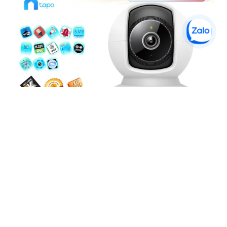
Tapo C202 Camera Giá Rẻ
5%-35%
liên hệ
Camera Tapo C202 là một loại camera giá rẻ nhưng có nhiều
ưu điểm. Với khả năng khe cắm thẻ nhớ Micro SD dung lượng
lớn IP Wifi chức năng đàm thoại 2 chiều hình ảnh chất lượng
Full HD 1080P