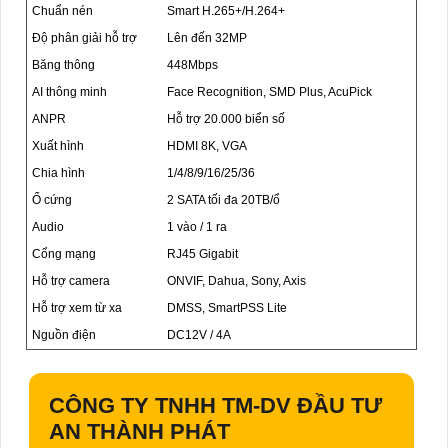
Chuẩn nén
Smart H.265+/H.264+
Độ phân giải hỗ trợ
Lên đến 32MP
Băng thông
448Mbps
AI thông minh
Face Recognition, SMD Plus, AcuPick
ANPR
Hỗ trợ 20.000 biển số
Xuất hình
HDMI 8K, VGA
Chia hình
1/4/8/9/16/25/36
Ổ cứng
2 SATA tối đa 20TB/ổ
Audio
1 vào / 1 ra
Cổng mạng
RJ45 Gigabit
Hỗ trợ camera
ONVIF, Dahua, Sony, Axis
Hỗ trợ xem từ xa
DMSS, SmartPSS Lite
Nguồn điện
DC12V / 4A
CÔNG TY TNHH TM-DV ĐẦU TƯ
AN THÀNH PHÁT