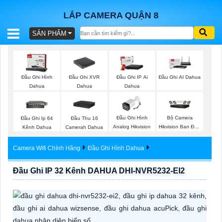
LẮP CAMERA QUẬN 8
SẢN PHẨM
BÁO
GIÁ
TRỌN
Đầu Ghi XVR
Đầu Ghi Hình
Đầu Ghi IP Ai
Đầu Ghi AI Dahua
GÓI
Dahua
Dahua
Dahua
Đầu Ghi Hình
Bộ Camera
Đầu Ghi Ip 64
Đầu Thu 16
SẢN
Analog Hikvision
Hikvision Ban Đêm
Kênh Dahua
Camerah Dahua
Có Màu
PHẨM
Camera Wifi Chính Hãng
Đầu Ghi Hình Dahua
Đầu Ghi IP 32 Kênh DAHUA DHI-NVR5232-EI2
TƯ
VẤN
LẮP