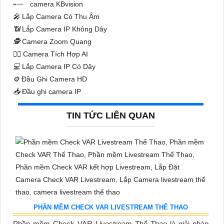
camera KBvision
️🎤️
Lắp Camera Có Thu Âm
📶
Lắp Camera IP Không Dây
🕵️
Camera Zoom Quang
🧛‍♀️
Camera Tích Hợp AI
💻
Lắp Camera IP Có Dây
⚙️
Đầu Ghi Camera HD
📥
Đầu ghi camera IP
TIN TỨC LIÊN QUAN
PHẦN MỀM CHECK VAR LIVESTREAM THỂ THAO
Phần mềm Check VAR Livestream Thể Thao là giải pháp