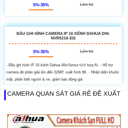
Liên hệ
5%-35%
ĐẦU GHI HÌNH CAMERA IP 16 KÊNH DAHUA DHI-
NVR5216-EI2
Liên hệ
5%-35%
- Đầu ghi hình IP 16 kênh Dahua WizSense tích hợp AI. - Hỗ trợ
camera độ phân giải lên đến 32MP, xuất hình 8K. - Nhận diện khuôn
mặt, phân biệt người & xe, giảm báo động giả
CAMERA QUAN SÁT GIÁ RẺ ĐỀ XUẤT