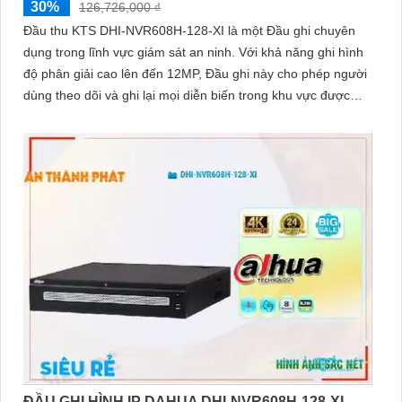
30%
126,726,000 ₫
Đầu thu KTS DHI-NVR608H-128-XI là một Đầu ghi chuyên
dụng trong lĩnh vực giám sát an ninh. Với khả năng ghi hình
độ phân giải cao lên đến 12MP, Đầu ghi này cho phép người
dùng theo dõi và ghi lại mọi diễn biến trong khu vực được
giám sát
ĐẦU GHI HÌNH IP DAHUA DHI-NVR608H-128-XI