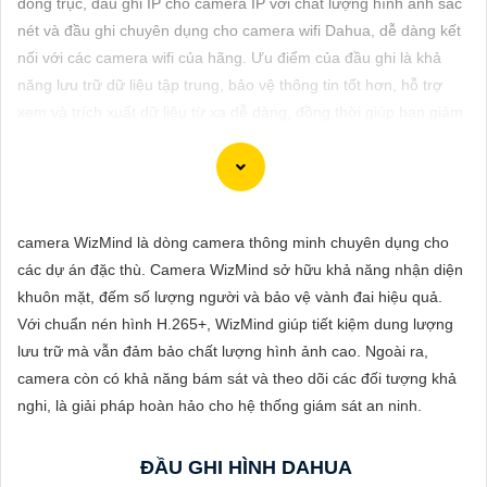
đồng trục, đầu ghi IP cho camera IP với chất lượng hình ảnh sắc
ĐẶT
nét và đầu ghi chuyên dụng cho camera wifi Dahua, dễ dàng kết
nối với các camera wifi của hãng. Ưu điểm của đầu ghi là khả
năng lưu trữ dữ liệu tập trung, bảo vệ thông tin tốt hơn, hỗ trợ
PHỤ
xem và trích xuất dữ liệu từ xa dễ dàng, đồng thời giúp bạn giám
KIỆN
sát nhiều camera trên một màn hình.
CAMERA
camera WizMind là dòng camera thông minh chuyên dụng cho
TƯ
Dòng camera Dahua là một trong những thương hiệu hàng đầu
các dự án đặc thù. Camera WizMind sở hữu khả năng nhận diện
VẤN
trong lĩnh vực camera an ninh. Để giới thiệu Camera Dahua
khuôn mặt, đếm số lượng người và bảo vệ vành đai hiệu quả.
chính hãng giá rẻ và hình ảnh sắc nét, bạn có thể sử dụng câu
DỊCH
Với chuẩn nén hình H.265+, WizMind giúp tiết kiệm dung lượng
tư vấn sau đây:
VỤ
lưu trữ mà vẫn đảm bảo chất lượng hình ảnh cao. Ngoài ra,
"Camera Dahua chính hãng mang đến cho bạn sự tin cậy và
camera còn có khả năng bám sát và theo dõi các đối tượng khả
chất lượng vượt trội. Với hình ảnh sắc nét và tính năng an ninh
nghi, là giải pháp hoàn hảo cho hệ thống giám sát an ninh.
hiện đại, sản phẩm này hứa hẹn đáp ứng mọi nhu cầu giám sát
của bạn. Đừng ngần ngại trải nghiệm sự ổn định và chất lượng
ĐẦU GHI HÌNH DAHUA
vượt trội của Camera Dahua chính hãng với mức giá vô cùng