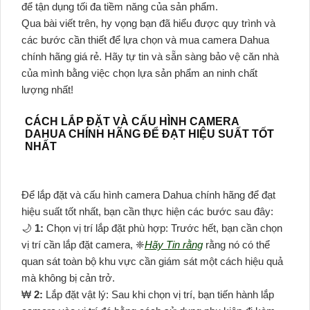
để tận dụng tối đa tiềm năng của sản phẩm.
Qua bài viết trên, hy vọng bạn đã hiểu được quy trình và
các bước cần thiết để lựa chọn và mua camera Dahua
chính hãng giá rẻ. Hãy tự tin và sẵn sàng bảo vệ căn nhà
của mình bằng việc chọn lựa sản phẩm an ninh chất
lượng nhất!
CÁCH LẮP ĐẶT VÀ CẤU HÌNH CAMERA
DAHUA CHÍNH HÃNG ĐỂ ĐẠT HIỆU SUẤT TỐT
NHẤT
Để lắp đặt và cấu hình camera Dahua chính hãng để đạt
hiệu suất tốt nhất, bạn cần thực hiện các bước sau đây:
🌙
1:
Chọn vị trí lắp đặt phù hợp: Trước hết, bạn cần chọn
vị trí cần lắp đặt camera, ❈
Hãy Tin rằng
rằng nó có thể
quan sát toàn bộ khu vực cần giám sát một cách hiệu quả
mà không bị cản trở.
₩
2:
Lắp đặt vật lý: Sau khi chọn vị trí, bạn tiến hành lắp