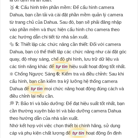
🥉
4:
Cấu hình trên phần mềm: Để cấu hình camera
Dahua, bạn cần tải và cài đặt phần mềm quản lý camera
từ trang chủ của Dahua. Sau đó, bạn sẽ phải đăng nhập
vào phần mềm và thực hiện cấu hình cho camera theo
các hướng dẫn chi tiết từ nhà sản xuất.
🔩
5:
Thiết lập các chức năng cần thiết: Đối với camera
Dahua, bạn có thể thiết lập các chức năng như cài đặt góc
quay, độ nhạy sáng, chế độ ghi hình, lưu trữ dữ liệu và
các tính năng khác để
tự tin
hiệu suất hoạt động tốt nhất.
❇️ Chống Ngược Sáng
6:
Kiểm tra và điều chỉnh: Sau khi
cấu hình, bạn cần kiểm tra kỹ lưỡng hệ thống camera
Dahua để
tự tin
mọi chức năng hoạt động đúng cách và
điều chỉnh lại nếu cần.
️💭
7:
Bảo trì và bảo dưỡng: Để đạt hiệu suất tốt nhất, bạn
cần thường xuyên bảo trì và bảo dưỡng camera Dahua
theo hướng dẫn của nhà sản xuất.
Nhớ kết hợp với việc chọn thiết bị chính hãng, sử dụng
cáp và phụ kiện chất lượng để
tự tin
hoạt động ổn định