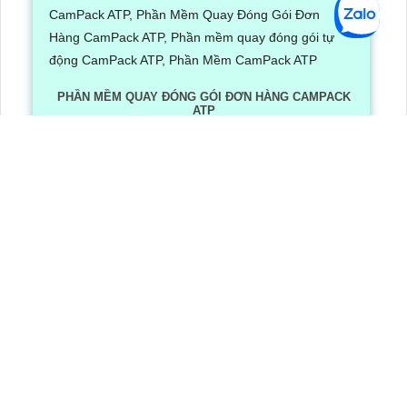
PHẦN MỀM QUAY ĐÓNG GÓI ĐƠN HÀNG CAMPACK
ATP
Lần xem: 1236
6/30/2026 3:16:12 PM
Phần Mềm Quay Đóng Gói Đơn Hàng CamPack ATP là
phần mềm có tích hợp công nghệ Ai nhận diện và dọc
mã QR/ bar code khi camera quay được mã vận đơn
LẮP CAMERA QUẬN 8
Camera Văn Phòng
Camera Gia Đình
Camera Cửa Hàng
Camera Nhà Xưởng
CÔNG TY TNHH TM-DV AN THÀNH PHÁT