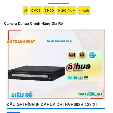
hấp dẫn."
AI
CMOS
2 HDD
H.265 Pro +
4 Kênh
Camera Dahua Chính Hãng Giá Rẻ
'
ĐẦU GHI HÌNH IP DAHUA DHI-NVR608H-128-XI