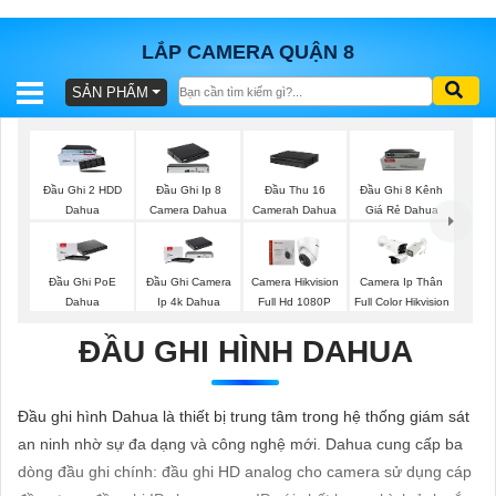
LẮP CAMERA QUẬN 8
SẢN PHẨM
BÁO
GIÁ
TRỌN
GÓI
Đầu Ghi 2 HDD
Đầu Ghi Ip 8
Đầu Thu 16
Đầu Ghi 8 Kênh
Dahua
Camera Dahua
Camerah Dahua
Giá Rẻ Dahua
SẢN
Đầu Ghi PoE
Đầu Ghi Camera
Camera Hikvision
Camera Ip Thân
Dahua
Ip 4k Dahua
Full Hd 1080P
Full Color Hikvision
PHẨM
ĐẦU GHI HÌNH DAHUA
TƯ
Đầu ghi hình Dahua là thiết bị trung tâm trong hệ thống giám sát
VẤN
an ninh nhờ sự đa dạng và công nghệ mới. Dahua cung cấp ba
LẮP
dòng đầu ghi chính: đầu ghi HD analog cho camera sử dụng cáp