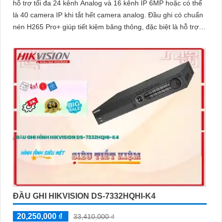
hỗ trợ tối đa 24 kênh Analog và 16 kênh IP 6MP hoặc có thể
là 40 camera IP khi tắt hết camera analog. Đầu ghi có chuẩn
nén H265 Pro+ giúp tiết kiệm băng thông, đặc biệt là hỗ trợ 4
ổ cứng tối đa 10TB mỗi ổ dễ dàng nâng cấp khi cần
ĐẦU GHI HIKVISION DS-7332HQHI-K4
20,250,000 ₫
33,410,000 ₫