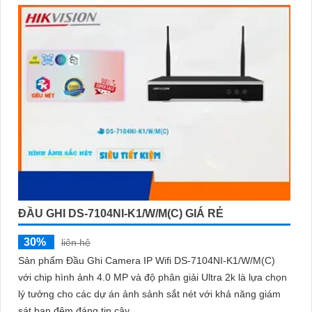
ĐẦU GHI DS-7104NI-K1/W/M(C) GIÁ RẺ
30%
liên hệ
Sản phẩm Đầu Ghi Camera IP Wifi DS-7104NI-K1/W/M(C)
với chip hình ảnh 4.0 MP và độ phân giải Ultra 2k là lựa chọn
lý tưởng cho các dự án ảnh sảnh sắt nét với khả năng giám
sát ban đêm đáng tin cậy