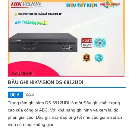
minh với giá cả phải chăng và hình ảnh chất lượng sắc nét. Hãy
đầu tư vào an ninh và yên tâm hơn với Camera Hikvision!
Hy vọng rằng bài viết giới thiệu trên sẽ giúp bạn thu hút được
khách hàng quan tâm đến sản phẩm Camera Hikvision giá rẻ và
chất lượng.
ĐẦU GHI HIKVISION DS-6912UDI
00 ₫
00 ₫
Trung tâm ghi hình DS-6912UDI là một Đầu ghi chất lượng
cao của công ty ABC. Với khả năng ghi hình và xem lại độ
phân giải cao, Đầu ghi này đáp ứng tốt nhu cầu giám sát an
ninh của mọi không gian
'