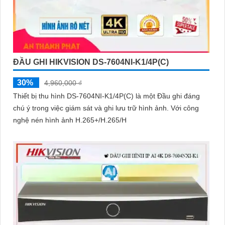
ĐẦU GHI HIKVISION DS-7604NI-K1/4P(C)
30%
4,960,000 ₫
Thiết bị thu hình DS-7604NI-K1/4P(C) là một Đầu ghi đáng
chú ý trong việc giám sát và ghi lưu trữ hình ảnh. Với công
nghệ nén hình ảnh H.265+/H.265/H