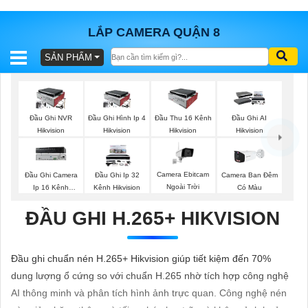
LẮP CAMERA QUẬN 8
SẢN PHẨM
BÁO
GIÁ
TRỌN
GÓI
Đầu Ghi NVR
Đầu Ghi Hình Ip 4
Đầu Thu 16 Kênh
Đầu Ghi AI
Hikvision
Hikvision
Hikvision
Hikvision
SẢN
Camera Ebitcam
Đầu Ghi Camera
Đầu Ghi Ip 32
Camera Ban Đêm
Ngoài Trời
Ip 16 Kênh
Kênh Hikvision
Có Màu
PHẨM
Hikvision
ĐẦU GHI H.265+ HIKVISION
TƯ
Đầu ghi chuẩn nén H.265+ Hikvision giúp tiết kiệm đến 70%
VẤN
dung lượng ổ cứng so với chuẩn H.265 nhờ tích hợp công nghệ
LẮP
AI thông minh và phân tích hình ảnh trực quan. Công nghệ nén