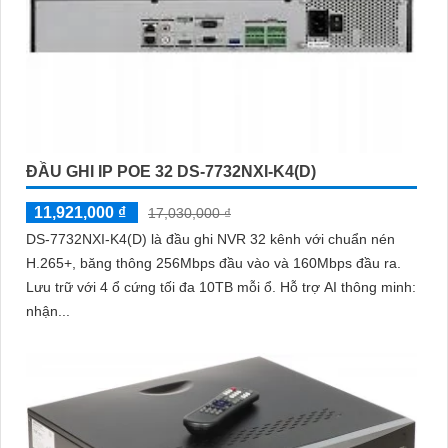
ĐẦU GHI IP POE 32 DS-7732NXI-K4(D)
11,921,000 ₫
17,030,000 ₫
DS-7732NXI-K4(D) là đầu ghi NVR 32 kênh với chuẩn nén
H.265+, băng thông 256Mbps đầu vào và 160Mbps đầu ra.
Lưu trữ với 4 ổ cứng tối đa 10TB mỗi ổ. Hỗ trợ AI thông minh:
nhận...