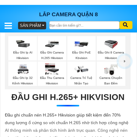
LẮP CAMERA QUẬN 8
SẢN PHẨM
BÁO
GIÁ
TRỌN
GÓI
Đầu Ghi Ip AI
Đầu Ghi Camera
Đầu Ghi PoE
Đầu Ghi 8 Camera
Hikvision
H.265 Hikvision
Kbvision
Hikvision
SẢN
Đầu Ghi Ip 32
Đầu Thu Camera
Camera Trí Tuệ
Camera Chuyên
Kênh Hikvision
Hikvision
Nhân Tạo
Ban Đêm
PHẨM
ĐẦU GHI H.265+ HIKVISION
TƯ
Đầu ghi chuẩn nén H.265+ Hikvision giúp tiết kiệm đến 70%
VẤN
dung lượng ổ cứng so với chuẩn H.265 nhờ tích hợp công nghệ
LẮP
AI thông minh và phân tích hình ảnh trực quan. Công nghệ nén