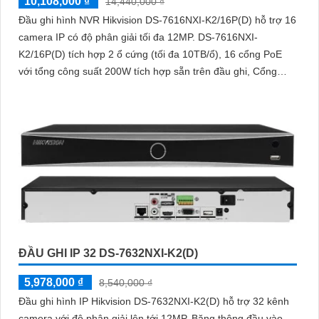
10,108,000 ₫
14,440,000 ₫
Đầu ghi hình NVR Hikvision DS-7616NXI-K2/16P(D) hỗ trợ 16
camera IP có độ phân giải tối đa 12MP. DS-7616NXI-
K2/16P(D) tích hợp 2 ổ cứng (tối đa 10TB/ổ), 16 cổng PoE
với tổng công suất 200W tích hợp sẵn trên đầu ghi, Cổng
HDMI xuất hình 4K, hỗ trợ nhận diện khuôn mặt và phát hiện
chuyển động thông minh
ĐẦU GHI IP 32 DS-7632NXI-K2(D)
5,978,000 ₫
8,540,000 ₫
Đầu ghi hình IP Hikvision DS-7632NXI-K2(D) hỗ trợ 32 kênh
camera với độ phân giải lên tới 12MP. Băng thông đầu vào