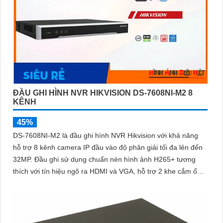
ĐẦU GHI HÌNH NVR HIKVISION DS-7608NI-M2 8
KÊNH
45%
DS-7608NI-M2 là đầu ghi hình NVR Hikvision với khả năng
hỗ trợ 8 kênh camera IP đầu vào độ phân giải tối đa lên đến
32MP. Đầu ghi sử dụng chuẩn nén hình ảnh H265+ tương
thích với tín hiệu ngõ ra HDMI và VGA, hỗ trợ 2 khe cắm ổ
cứng SATA, mỗi ổ có dung lượng tối đa 16TB