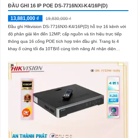
ĐẦU GHI 16 IP POE DS-7716NXI-K4/16P(D)
13,881,000 ₫
19,830,000 ₫
Đầu ghi Hikvision DS-7716NXI-K4/16P(D) hỗ trợ 16 kênh với
độ phân giải lên đến 12MP, cấp nguồn và tín hiệu trực tiếp
thông qua 16 cổng POE tích hợp trên đầu ghi. Trang bị 4
khay ổ cứng tối đa 10TB/ổ cùng tính năng AI nhận diện
khuôn mặt và phát hiện người/phương tiện