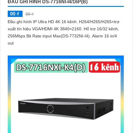
ĐẦU GHI HÌNH DS-7716NI-I4/16P(B)
00 ₫
00 ₫
Đầu ghi hình IP Ultra HD 4K 16 kênh. H264/H265/H265+trợ
xuất tín hiệu VGA/HDMI 4K 3840×2160. Hổ trợ 16/32 kênh,
256Mbps Bit Rate input Max(DS-7732NI-I4). Alarm 16 in/4
out