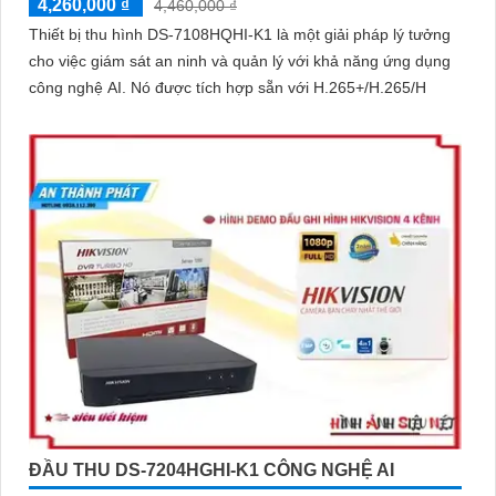
4,260,000 ₫
4,460,000 ₫
minh với giá cả phải chăng và hình ảnh chất lượng sắc nét. Hãy
Thiết bị thu hình DS-7108HQHI-K1 là một giải pháp lý tưởng
đầu tư vào an ninh và yên tâm hơn với Camera Hikvision!
cho việc giám sát an ninh và quản lý với khả năng ứng dụng
công nghệ AI. Nó được tích hợp sẵn với H.265+/H.265/H
Hy vọng rằng bài viết giới thiệu trên sẽ giúp bạn thu hút được
khách hàng quan tâm đến sản phẩm Camera Hikvision giá rẻ và
chất lượng.
ĐẦU THU DS-7204HGHI-K1 CÔNG NGHỆ AI
'