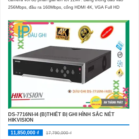
256Mbps, đầu ra 160Mbps, cổng HDMI 4K, VGA Full HD
DS-7716NI-I4 (B)THIẾT BỊ GHI HÌNH SẮC NÉT
HIKVISION
11,850,000 ₫
17,790,000 ₫