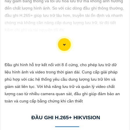
này giảm băng thông và tối ưu hóa lưu trữ mà không ảnh hưởng
ĐẶT
đến chất lượng hình ảnh. So với các dòng đầu ghi thông thường,
đầu ghi H.265+ giúp lưu trữ lâu hơn, truyền tải ổn định và nhanh
chóng mà không cần nâng cấp dung lượng lưu trữ, từ đó tiết
PHỤ
kiệm chi phí và tài nguyên tối đa.
KIỆN
CAMERA
Chắc chắn! Dưới đây là cách bạn có thể viết một bài viết giới
Đầu ghi hình hỗ trợ kết nối với 8 ổ cứng, cho phép lưu trữ dữ
TƯ
thiệu sản phẩm về việc lắp Camera Hikvision giá rẻ với hình ảnh
liệu hình ảnh và video trong thời gian dài. Cung cấp giải pháp
VẤN
chất lượng sắc nét:
phù hợp với các hệ thống yêu cầu dung lượng lưu trữ lớn và
DỊCH
giám sát liên tục. Với khả năng lưu trữ và quản lý video chất
Lắp Camera Hikvision - Giải pháp an ninh hoàn hảo
VỤ
lượng cao từ nhiều camera quan sát, đầu ghi giúp đảm bảo an
Bạn đang tìm kiếm giải pháp an ninh hiệu quả và chi phí phải
toàn và cung cấp bằng chứng khi cần thiết
chăng cho ngôi nhà hoặc doanh nghiệp của mình? Hãy cân
nhắc lắp đặt Camera Hikvision, giải pháp hàng đầu trong lĩnh
ĐẦU GHI H.265+ HIKVISION
vực an ninh và giám sát. Với chất lượng hình ảnh sắc nét và giá
cả phải chăng, Camera Hikvision là sự lựa chọn lý tưởng cho