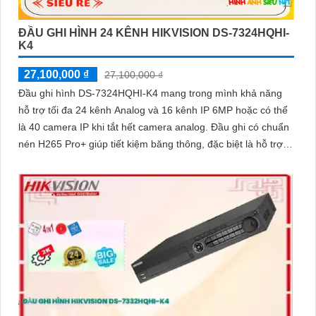
ĐẦU GHI HÌNH 24 KÊNH HIKVISION DS-7324HQHI-
K4
27,100,000 ₫
27,100,000 ₫
Đầu ghi hình DS-7324HQHI-K4 mang trong mình khả năng
hỗ trợ tối đa 24 kênh Analog và 16 kênh IP 6MP hoặc có thể
là 40 camera IP khi tắt hết camera analog. Đầu ghi có chuẩn
nén H265 Pro+ giúp tiết kiệm băng thông, đặc biệt là hỗ trợ 4
ổ cứng tối đa 10TB mỗi ổ dễ dàng nâng cấp khi cần