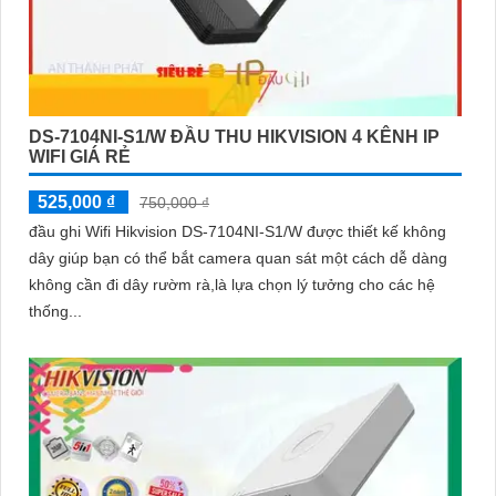
DS-7104NI-S1/W ĐẦU THU HIKVISION 4 KÊNH IP
WIFI GIÁ RẺ
525,000 ₫
750,000 ₫
đầu ghi Wifi Hikvision DS-7104NI-S1/W được thiết kế không
dây giúp bạn có thể bắt camera quan sát một cách dễ dàng
không cần đi dây rườm rà,là lựa chọn lý tưởng cho các hệ
thống...