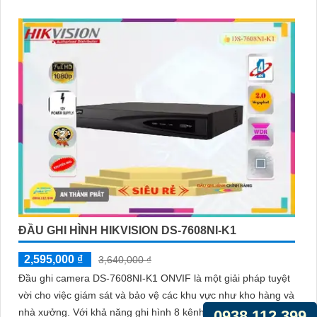
thông qua cổng RJ45
ĐẦU GHI HÌNH HIKVISION DS-7608NI-K1
2,595,000 ₫
3,640,000 ₫
Đầu ghi camera DS-7608NI-K1 ONVIF là một giải pháp tuyệt
vời cho việc giám sát và bảo vệ các khu vực như kho hàng và
nhà xưởng. Với khả năng ghi hình 8 kênh, đầu ghi này được
0938.112.399