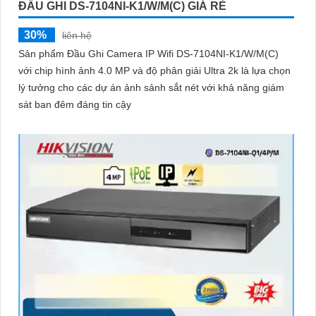
ĐẦU GHI DS-7104NI-K1/W/M(C) GIÁ RẺ
30%
liên hệ
Sản phẩm Đầu Ghi Camera IP Wifi DS-7104NI-K1/W/M(C)
với chip hình ảnh 4.0 MP và độ phân giải Ultra 2k là lựa chọn
lý tưởng cho các dự án ảnh sảnh sắt nét với khả năng giám
sát ban đêm đáng tin cậy