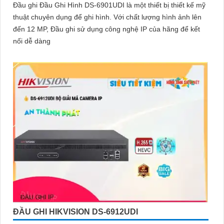
Đầu ghi Đầu Ghi Hình DS-6901UDI là một thiết bị thiết kế mỹ
minh với giá cả phải chăng và hình ảnh chất lượng sắc nét. Hãy
thuật chuyên dụng để ghi hình. Với chất lượng hình ảnh lên
đầu tư vào an ninh và yên tâm hơn với Camera Hikvision!
đến 12 MP, Đầu ghi sử dụng công nghệ IP của hãng để kết
nối dễ dàng
Hy vọng rằng bài viết giới thiệu trên sẽ giúp bạn thu hút được
khách hàng quan tâm đến sản phẩm Camera Hikvision giá rẻ và
chất lượng.
ĐẦU GHI HIKVISION DS-6912UDI
'