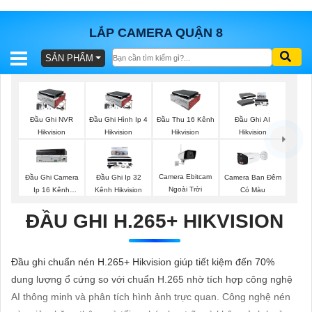
LẮP CAMERA QUẬN 8
SẢN PHẨM
BÁO
GIÁ
TRỌN
GÓI
Đầu Ghi NVR
Đầu Ghi Hình Ip 4
Đầu Thu 16 Kênh
Đầu Ghi AI
Hikvision
Hikvision
Hikvision
Hikvision
SẢN
Camera Ebitcam
Đầu Ghi Camera
Đầu Ghi Ip 32
Camera Ban Đêm
Ngoài Trời
Ip 16 Kênh
Kênh Hikvision
Có Màu
PHẨM
Hikvision
ĐẦU GHI H.265+ HIKVISION
TƯ
Đầu ghi chuẩn nén H.265+ Hikvision giúp tiết kiệm đến 70%
VẤN
dung lượng ổ cứng so với chuẩn H.265 nhờ tích hợp công nghệ
LẮP
AI thông minh và phân tích hình ảnh trực quan. Công nghệ nén