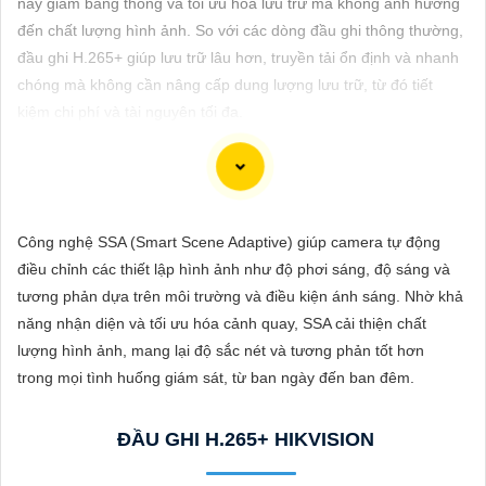
này giảm băng thông và tối ưu hóa lưu trữ mà không ảnh hưởng
ĐẶT
đến chất lượng hình ảnh. So với các dòng đầu ghi thông thường,
đầu ghi H.265+ giúp lưu trữ lâu hơn, truyền tải ổn định và nhanh
chóng mà không cần nâng cấp dung lượng lưu trữ, từ đó tiết
PHỤ
kiệm chi phí và tài nguyên tối đa.
KIỆN
CAMERA
Chắc chắn! Dưới đây là cách bạn có thể viết một bài viết giới
Công nghệ SSA (Smart Scene Adaptive) giúp camera tự động
TƯ
thiệu sản phẩm về việc lắp Camera Hikvision giá rẻ với hình ảnh
điều chỉnh các thiết lập hình ảnh như độ phơi sáng, độ sáng và
VẤN
chất lượng sắc nét:
tương phản dựa trên môi trường và điều kiện ánh sáng. Nhờ khả
DỊCH
năng nhận diện và tối ưu hóa cảnh quay, SSA cải thiện chất
Lắp Camera Hikvision - Giải pháp an ninh hoàn hảo
VỤ
lượng hình ảnh, mang lại độ sắc nét và tương phản tốt hơn
Bạn đang tìm kiếm giải pháp an ninh hiệu quả và chi phí phải
trong mọi tình huống giám sát, từ ban ngày đến ban đêm.
chăng cho ngôi nhà hoặc doanh nghiệp của mình? Hãy cân
nhắc lắp đặt Camera Hikvision, giải pháp hàng đầu trong lĩnh
ĐẦU GHI H.265+ HIKVISION
vực an ninh và giám sát. Với chất lượng hình ảnh sắc nét và giá
cả phải chăng, Camera Hikvision là sự lựa chọn lý tưởng cho