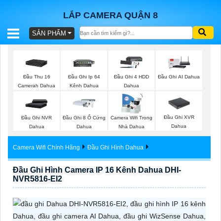
LẮP CAMERA QUẬN 8
SẢN PHẨM
BÁO
GIÁ
TRỌN
Đầu Thu 16
Đầu Ghi Ip 64
Đầu Ghi 4 HDD
Đầu Ghi AI Dahua
GÓI
Camerah Dahua
Kênh Dahua
Dahua
Đầu Ghi XVR
Đầu Ghi NVR
Đầu Ghi 8 Ổ Cứng
Camera Wifi Trong
SẢN
Dahua
Dahua
Dahua
Nhà Dahua
PHẨM
Camera Wifi Chính Hãng
Đầu Ghi Hình Dahua
Đầu Ghi Hình Camera IP 16 Kênh Dahua DHI-
NVR5816-EI2
TƯ
VẤN
LẮP