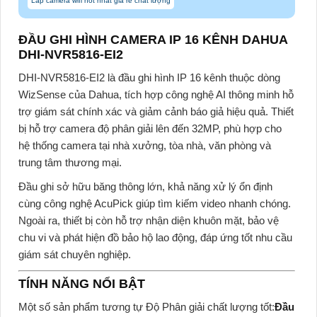
Lắp camera wifi hot nhất giá rẻ chất lượng
ĐẦU GHI HÌNH CAMERA IP 16 KÊNH DAHUA
DHI-NVR5816-EI2
DHI-NVR5816-EI2 là đầu ghi hình IP 16 kênh thuộc dòng
WizSense của Dahua, tích hợp công nghệ AI thông minh hỗ
trợ giám sát chính xác và giảm cảnh báo giả hiệu quả. Thiết
bị hỗ trợ camera độ phân giải lên đến 32MP, phù hợp cho
hệ thống camera tại nhà xưởng, tòa nhà, văn phòng và
trung tâm thương mại.
Đầu ghi sở hữu băng thông lớn, khả năng xử lý ổn định
cùng công nghệ AcuPick giúp tìm kiếm video nhanh chóng.
Ngoài ra, thiết bị còn hỗ trợ nhận diện khuôn mặt, bảo vệ
chu vi và phát hiện đồ bảo hộ lao động, đáp ứng tốt nhu cầu
giám sát chuyên nghiệp.
TÍNH NĂNG NỔI BẬT
Một số sản phẩm tương tự Độ Phân giải chất lượng tốt:
Đầu