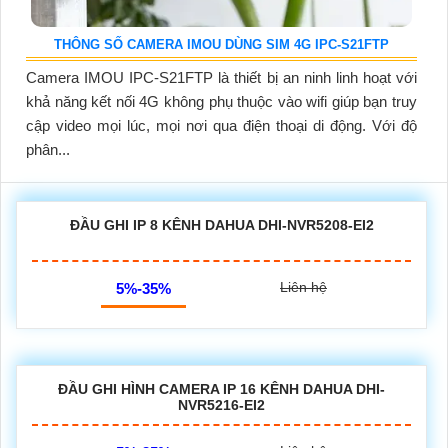
THÔNG SỐ CAMERA IMOU DÙNG SIM 4G IPC-S21FTP
Camera IMOU IPC-S21FTP là thiết bị an ninh linh hoạt với
khả năng kết nối 4G không phụ thuộc vào wifi giúp bạn truy
cập video mọi lúc, mọi nơi qua điện thoại di động. Với độ
phân...
ĐẦU GHI IP 8 KÊNH DAHUA DHI-NVR5208-EI2
Liên hệ
5%-35%
ĐẦU GHI HÌNH CAMERA IP 16 KÊNH DAHUA DHI-
NVR5216-EI2