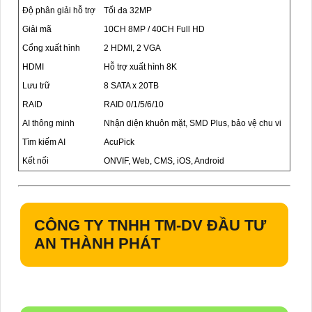
Độ phân giải hỗ trợ
Tối đa 32MP
Giải mã
10CH 8MP / 40CH Full HD
Cổng xuất hình
2 HDMI, 2 VGA
HDMI
Hỗ trợ xuất hình 8K
Lưu trữ
8 SATA x 20TB
RAID
RAID 0/1/5/6/10
AI thông minh
Nhận diện khuôn mặt, SMD Plus, bảo vệ chu vi
Tìm kiếm AI
AcuPick
Kết nối
ONVIF, Web, CMS, iOS, Android
CÔNG TY TNHH TM-DV ĐẦU TƯ
AN THÀNH PHÁT