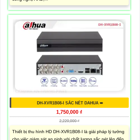
DH-XVR1B08-I SẮC NÉT DAHUA ➠
1,750,000 ₫
2,220,000 ₫
Thiết bị thu hình HD DH-XVR1B08-I là giải pháp lý tưởng
cho việc giám sát an ninh với chất lượng sắc nét lên đến