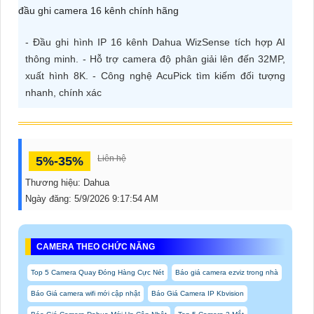
ĐẶT
- Đầu ghi hình IP 16 kênh Dahua WizSense tích hợp AI
thông minh. - Hỗ trợ camera độ phân giải lên đến 32MP,
PHỤ
xuất hình 8K. - Công nghệ AcuPick tìm kiếm đối tượng
KIỆN
nhanh, chính xác
CAMERA
Liên hệ
5%-35%
TƯ
Thương hiệu:
Dahua
VẤN
Ngày đăng:
5/9/2026 9:17:54 AM
DỊCH
VỤ
CAMERA THEO CHỨC NĂNG
Top 5 Camera Quay Đóng Hàng Cực Nét
Báo giá camera ezviz trong nhà
Báo Giá camera wifi mới cập nhật
Báo Giá Camera IP Kbvision