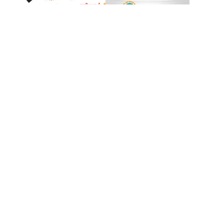
Tapo C202 Camera Giá Rẻ
5%-35%
liên hệ
Camera Tapo C202 là một loại camera giá rẻ nhưng có nhiều
ưu điểm. Với khả năng khe cắm thẻ nhớ Micro SD dung lượng
lớn IP Wifi chức năng đàm thoại 2 chiều hình ảnh chất lượng
Full HD 1080P