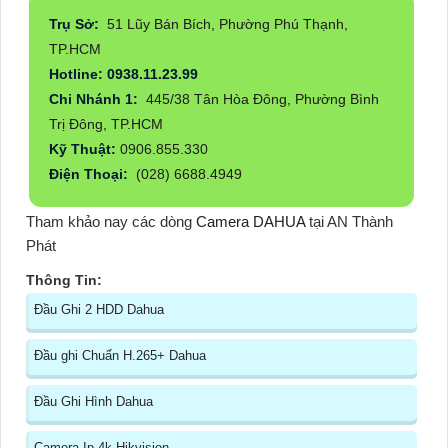
Trụ Sở:
51 Lũy Bán Bích, Phường Phú Thạnh,
TP.HCM
Hotline: 0938.11.23.99
Chi Nhánh 1:
445/38 Tân Hòa Đông, Phường Bình
Trị Đông, TP.HCM
Kỹ Thuật:
0906.855.330
Điện Thoại:
(028) 6688.4949
Tham khảo nay các dòng
Camera DAHUA
tại AN Thành
Phát
Thông Tin:
Đầu Ghi 2 HDD Dahua
Đầu ghi Chuẩn H.265+ Dahua
Đầu Ghi Hình Dahua
Camera Ip 4k Hikvision