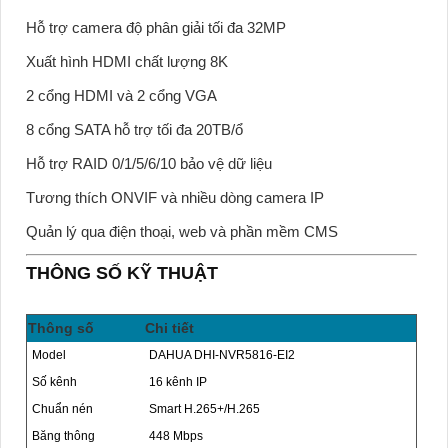
Hỗ trợ camera độ phân giải tối đa 32MP
Xuất hình HDMI chất lượng 8K
2 cổng HDMI và 2 cổng VGA
8 cổng SATA hỗ trợ tối đa 20TB/ổ
Hỗ trợ RAID 0/1/5/6/10 bảo vệ dữ liệu
Tương thích ONVIF và nhiều dòng camera IP
Quản lý qua điện thoại, web và phần mềm CMS
THÔNG SỐ KỸ THUẬT
Thông số
Chi tiết
Model
DAHUA DHI-NVR5816-EI2
Số kênh
16 kênh IP
Chuẩn nén
Smart H.265+/H.265
Băng thông
448 Mbps