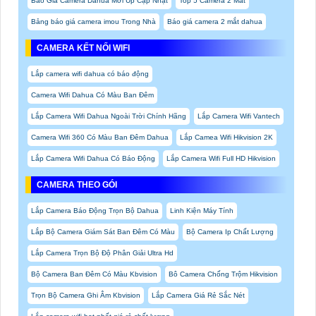
Báo Giá Camera Dahua Mới Up Cập Nhật
Top 5 Camera 2 Mắt
Bảng báo giá camera imou Trong Nhà
Báo giá camera 2 mắt dahua
CAMERA KẾT NỐI WIFI
Lắp camera wifi dahua có báo động
Camera Wifi Dahua Có Màu Ban Đêm
Lắp Camera Wifi Dahua Ngoài Trời Chính Hãng
Lắp Camera Wifi Vantech
Camera Wifi 360 Có Màu Ban Đêm Dahua
Lắp Camea Wifi Hikvision 2K
Lắp Camera Wifi Dahua Có Báo Động
Lắp Camera Wifi Full HD Hikvision
CAMERA THEO GÓI
Lắp Camera Báo Động Trọn Bộ Dahua
Linh Kiện Máy Tính
Lắp Bộ Camera Giám Sát Ban Đêm Có Màu
Bộ Camera Ip Chất Lượng
Lắp Camera Trọn Bộ Độ Phân Giải Ultra Hd
Bộ Camera Ban Đêm Có Màu Kbvision
Bô Camera Chống Trộm Hikvision
Trọn Bộ Camera Ghi Âm Kbvision
Lắp Camera Giá Rẻ Sắc Nét