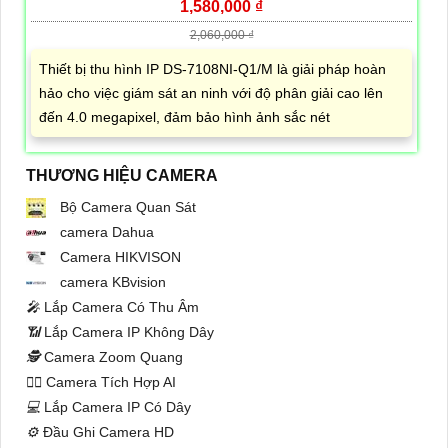
1,580,000 ₫
2,060,000 ₫
Thiết bị thu hình IP DS-7108NI-Q1/M là giải pháp hoàn
hảo cho việc giám sát an ninh với độ phân giải cao lên
đến 4.0 megapixel, đảm bảo hình ảnh sắc nét
THƯƠNG HIỆU CAMERA
Bộ Camera Quan Sát
camera Dahua
Camera HIKVISON
camera KBvision
️🎤️
Lắp Camera Có Thu Âm
📶
Lắp Camera IP Không Dây
🕵️
Camera Zoom Quang
🧛‍♀️
Camera Tích Hợp AI
💻
Lắp Camera IP Có Dây
⚙️
Đầu Ghi Camera HD