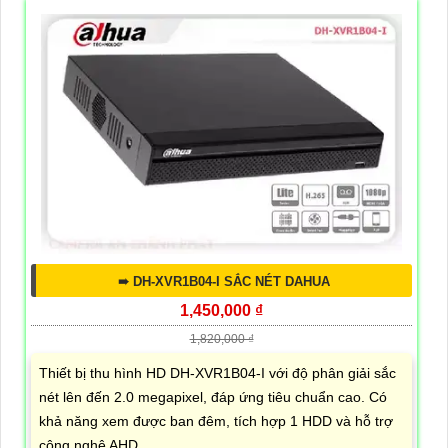
➠ DH-XVR1B04-I SẮC NÉT DAHUA
1,450,000 ₫
1,820,000 ₫
Thiết bị thu hình HD DH-XVR1B04-I với độ phân giải sắc
nét lên đến 2.0 megapixel, đáp ứng tiêu chuẩn cao. Có
khả năng xem được ban đêm, tích hợp 1 HDD và hỗ trợ
công nghệ AHD,...