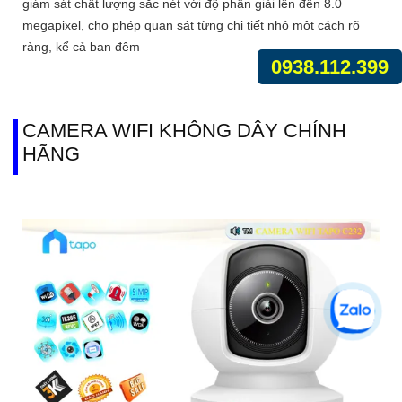
giám sát chất lượng sắc nét với độ phân giải lên đến 8.0
megapixel, cho phép quan sát từng chi tiết nhỏ một cách rõ
ràng, kể cả ban đêm
0938.112.399
CAMERA WIFI KHÔNG DÂY CHÍNH
HÃNG