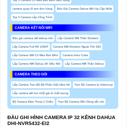
Top 5 Camera Có Màu Ban Đêm Siêu Sáng
camera quay rõ tem đơn hàng
Báo Giá Camera Dahua Mới Up Cập Nhật
Top 5 Camera Lắp Công Trình
CAMERA KẾT NỐI WIFI
Báo giá camera wifi dahua mới
Lắp Camera Wifi Thân Kbvision
Lắp Camera Full HD 1080P
Camera Wifi Kbvision Ngoài Trời 360
Lắp Camera Wifi Có Màu Ban Đêm
Camera Imou Cube
Lắp Camera Wifi Dahua 3K Siêu Nét
Lắp Camera Wifi Thân Dahua
CAMERA THEO GÓI
Lắp Camera Trọn Bộ Độ Phân Giải Ultra Hd
Trọn Bộ Camera Ip Visioncop
Lắp camera wifi hot nhất giá rẻ chất lượng
Bộ Camera Đàm Thoại 2 Chiều
Trọn Bộ Camera Nên Dùng sắc nét
ĐẦU GHI HÌNH CAMERA IP 32 KÊNH DAHUA
DHI-NVR5432-EI2