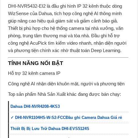
DHI-NVR5432-EI2 là đầu ghi hình IP 32 kênh thuộc dòng
WizSense của Dahua, tích hợp công nghệ AI thông minh
giúp nâng cao hiệu quả giám sát và giảm cảnh báo giả.
Thiết bị phù hợp cho hệ thống camera tại nhà xưởng, văn
phòng, trung tâm thương mại và tòa nhà. Đầu ghi hỗ trợ
công nghệ AcuPick tìm kiếm video nhanh, nhận diện người
và phương tiện chính xác nhờ thuật toán Deep Learning.
TÍNH NĂNG NỔI BẬT
Hỗ trợ 32 kênh camera IP
Công nghệ AI nhận diện khuôn mặt, người và phương tiện
Top sản phẩm Nhà Sản Xuất khác đang được bán chạy:
Dahua DHI-NVR4208-4KS3
✓ DHI-NVR1104HS-W-S2-FCCĐầu ghi Camera Dahua Giá rẻ
Thiết Bị Bị Lưu Trữ Dahua DHI-EVS5124S