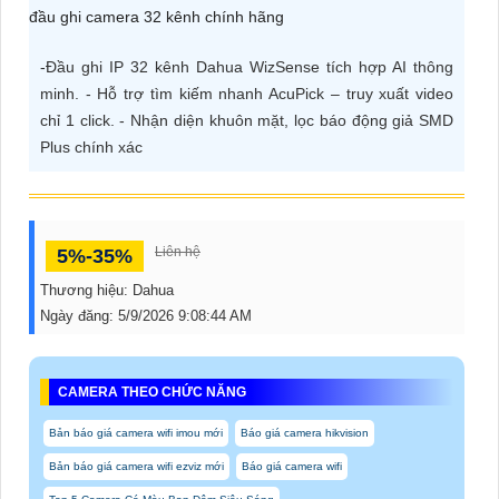
ĐẶT
-Đầu ghi IP 32 kênh Dahua WizSense tích hợp AI thông
minh. - Hỗ trợ tìm kiếm nhanh AcuPick – truy xuất video
PHỤ
chỉ 1 click. - Nhận diện khuôn mặt, lọc báo động giả SMD
KIỆN
Plus chính xác
CAMERA
Liên hệ
5%-35%
TƯ
Thương hiệu:
Dahua
VẤN
Ngày đăng:
5/9/2026 9:08:44 AM
DỊCH
VỤ
CAMERA THEO CHỨC NĂNG
Bản báo giá camera wifi imou mới
Báo giá camera hikvision
Bản báo giá camera wifi ezviz mới
Báo giá camera wifi