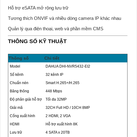
Hỗ trợ eSATA mở rộng lưu trữ
Tương thích ONVIF và nhiều dòng camera IP khác nhau
Quản lý qua điện thoại, web và phần mềm CMS
THÔNG SỐ KỸ THUẬT
Thông số
Chi tiết
Model
DAHUA DHI-NVR5432-EI2
Số kênh
32 kênh IP
Chuẩn nén
Smart H.265+/H.265
Băng thông
448 Mbps
Độ phân giải hỗ trợ
Tối đa 32MP
Giải mã
32CH Full HD / 10CH 8MP
Cổng xuất hình
2 HDMI, 2 VGA
HDMI
Hỗ trợ xuất hình 8K
Lưu trữ
4 SATA x 20TB