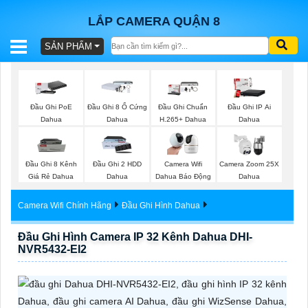
LẮP CAMERA QUẬN 8
SẢN PHẨM
BÁO
GIÁ
TRỌN
Đầu Ghi PoE
Đầu Ghi 8 Ổ Cứng
Đầu Ghi Chuẩn
Đầu Ghi IP Ai
GÓI
Dahua
Dahua
H.265+ Dahua
Dahua
Đầu Ghi 8 Kênh
Đầu Ghi 2 HDD
Camera Wifi
Camera Zoom 25X
SẢN
Giá Rẻ Dahua
Dahua
Dahua Báo Động
Dahua
PHẨM
Camera Wifi Chính Hãng
Đầu Ghi Hình Dahua
Đầu Ghi Hình Camera IP 32 Kênh Dahua DHI-
NVR5432-EI2
TƯ
VẤN
LẮP