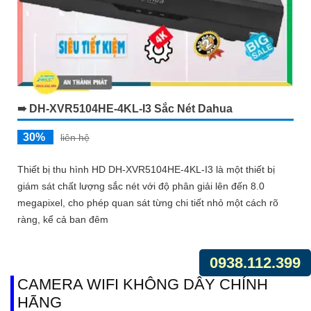
➠ DH-XVR5104HE-4KL-I3 Sắc Nét Dahua
30%
liên hệ
Thiết bị thu hình HD DH-XVR5104HE-4KL-I3 là một thiết bị
giám sát chất lượng sắc nét với độ phân giải lên đến 8.0
megapixel, cho phép quan sát từng chi tiết nhỏ một cách rõ
ràng, kể cả ban đêm
0938.112.399
CAMERA WIFI KHÔNG DÂY CHÍNH
HÃNG