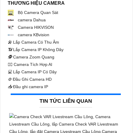
THƯƠNG HIỆU CAMERA
Bộ Camera Quan Sát
camera Dahua
Camera HIKVISON
camera KBvision
️🎤️
Lắp Camera Có Thu Âm
📶
Lắp Camera IP Không Dây
🕵️
Camera Zoom Quang
🧛‍♀️
Camera Tích Hợp AI
💻
Lắp Camera IP Có Dây
⚙️
Đầu Ghi Camera HD
📥
Đầu ghi camera IP
TIN TỨC LIÊN QUAN