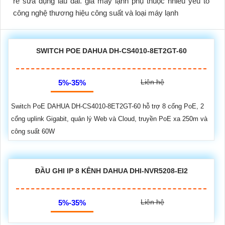
rẻ sửa dụng lâu dai. giá máy lạnh phụ thuộc nhiều yếu tố
công nghệ thương hiệu công suất và loại máy lạnh
SWITCH POE DAHUA DH-CS4010-8ET2GT-60
Liên hệ
5%-35%
Switch PoE DAHUA DH-CS4010-8ET2GT-60 hỗ trợ 8 cổng PoE, 2
cổng uplink Gigabit, quản lý Web và Cloud, truyền PoE xa 250m và
công suất 60W
ĐẦU GHI IP 8 KÊNH DAHUA DHI-NVR5208-EI2
Liên hệ
5%-35%