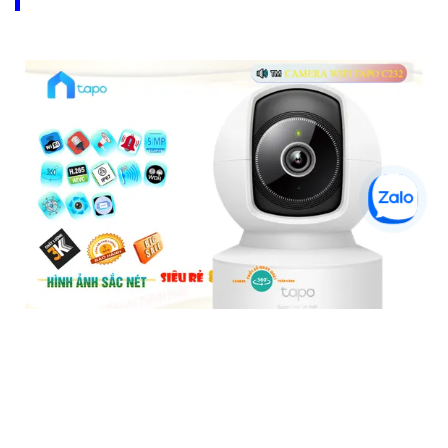
Tapo C202 Camera Giá Rẻ
5%-35%
liên hệ
Camera Tapo C202 là một loại camera giá rẻ nhưng có nhiều