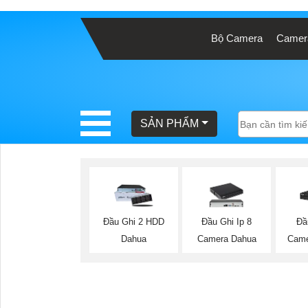
Bộ Camera
Camera
BÁO
GIÁ
TRỌN
GÓI
SẢN PHẨM
SẢN
PHẨM
Đầu Ghi 2 HDD
Đầu Ghi Ip 8
Đầ
Dahua
Camera Dahua
Came
TƯ
VẤN
LẮP