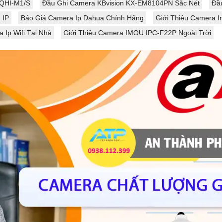
340 độ và xoay dọc 120...
HQHI-M1/S
Đầu Ghi Camera KBvision KX-EM8104PN Sắc Nét
Đầ
 IP
Báo Giá Camera Ip Dahua Chính Hãng
Giới Thiệu Camera I
Ip Wifi Tại Nhà
Giới Thiệu Camera IMOU IPC-F22P Ngoài Trời