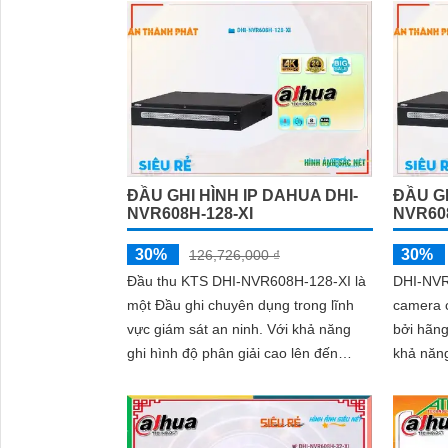
ĐẦU GHI HÌNH IP DAHUA DHI-
ĐẦU GH
NVR608H-128-XI
NVR608
30%
30%
126,726,000 ₫
Đầu thu KTS DHI-NVR608H-128-XI là
DHI-NVR
một Đầu ghi chuyên dụng trong lĩnh
camera 
vực giám sát an ninh. Với khả năng
bởi hãng Dahua. D
ghi hình độ phân giải cao lên đến
khả năng
12MP, Đầu ghi này cho phép người
thời tới
dùng theo dõi và ghi lại mọi diễn biến
trong khu vực được giám sát
'