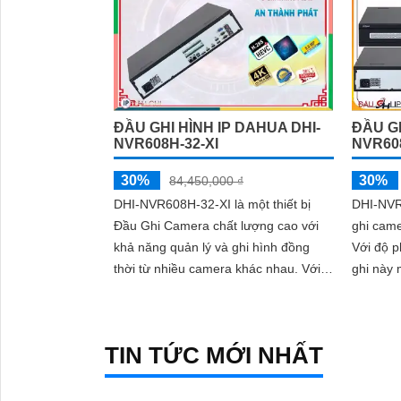
ĐẦU GHI HÌNH IP DAHUA DHI-
ĐẦU GH
NVR608H-32-XI
NVR608
30%
30%
84,450,000 ₫
DHI-NVR608H-32-XI là một thiết bị
DHI-NVR
Đầu Ghi Camera chất lượng cao với
ghi came
khả năng quản lý và ghi hình đồng
Với độ p
thời từ nhiều camera khác nhau. Với
ghi này 
độ phân giải cao và khả năng lưu trữ
chi tiết
lớn, nó cho phép người dùng giám sát
và ghi lại hình ảnh chất lượng tốt
TIN TỨC MỚI NHẤT