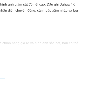
 hình ảnh giám sát độ nét cao. Đầu ghi Dahua 4K
ư nhận diện chuyển động, cảnh báo xâm nhập và lưu
chính hãng giá rẻ và hình ảnh sắc nét, bạn có thể
inh hiện đại, sản phẩm này hứa hẹn đáp ứng mọi nhu
mức giá vô cùng hấp dẫn."