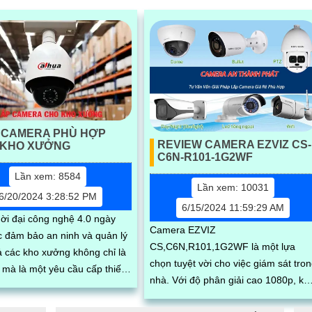
I CAMERA PHÙ HỢP
REVIEW CAMERA EZVIZ CS-
 KHO XƯỞNG
C6N-R101-1G2WF
Lần xem: 8584
Lần xem: 10031
6/20/2024 3:28:52 PM
6/15/2024 11:59:29 AM
hời đại công nghệ 4.0 ngày
Camera EZVIZ
ệc đảm bảo an ninh và quản lý
CS,C6N,R101,1G2WF là một lựa
ả các kho xưởng không chỉ là
chọn tuyệt vời cho việc giám sát tro
 mà là một yêu cầu cấp thiết
nhà. Với độ phân giải cao 1080p, kết
 nhiều doanh nghiệp.
nối Wi,Fi ổn định, hỗ trợ xoay ngang