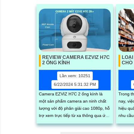
REVIEW CAMERA EZVIZ H7C
LOẠ
2 ỐNG KÍNH
CHO
Lần xem: 10251
6/22/2024 5:31:32 PM
Camera EZVIZ H7C 2 ống kính là
Trong t
một sản phẩm camera an ninh chất
nay, vi
lượng với độ phân giải cao 1080p, hỗ
hiệu qu
trợ xem trực tiếp từ xa thông qua ứng
nhu cầu
dụng di động. Với thiết kế hiện đại,...
đối với