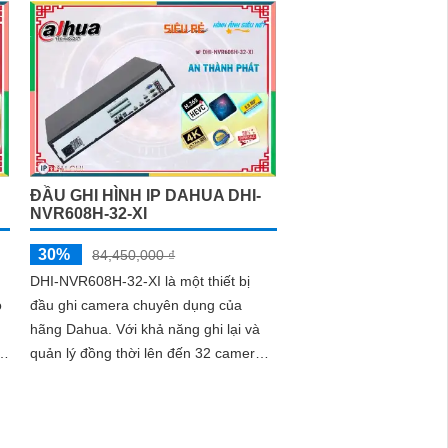
ĐẦU GHI HÌNH IP DAHUA DHI-
NVR608H-32-XI
30%
84,450,000 ₫
DHI-NVR608H-32-XI là một thiết bị
o
đầu ghi camera chuyên dụng của
hãng Dahua. Với khả năng ghi lại và
quản lý đồng thời lên đến 32 camera,
DHI-NVR608H-32-XI là lựa chọn tuyệt
vời cho hệ thống giám sát an ninh