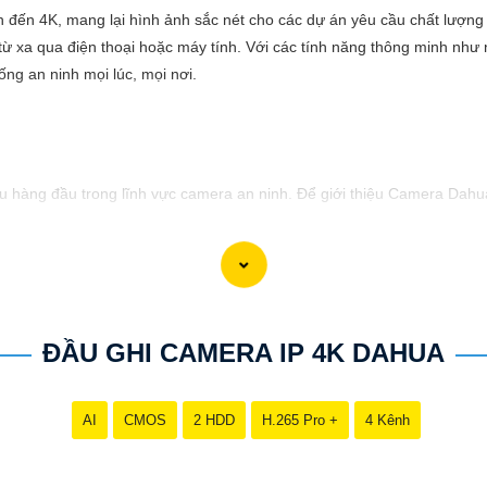
n đến 4K, mang lại hình ảnh sắc nét cho các dự án yêu cầu chất lượng
 từ xa qua điện thoại hoặc máy tính. Với các tính năng thông minh nh
ống an ninh mọi lúc, mọi nơi.
hàng đầu trong lĩnh vực camera an ninh. Để giới thiệu Camera Dahua 
cậy và chất lượng vượt trội. Với hình ảnh sắc nét và tính năng an n
sự ổn định và chất lượng vượt trội của Camera Dahua chính hãng với 
ĐẦU GHI CAMERA IP 4K DAHUA
AI
CMOS
2 HDD
H.265 Pro +
4 Kênh