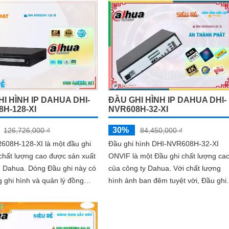
I HÌNH IP DAHUA DHI-
ĐẦU GHI HÌNH IP DAHUA DHI-
H-128-XI
NVR608H-32-XI
30%
126,726,000 ₫
84,450,000 ₫
608H-128-XI là một đầu ghi
Đầu ghi hình DHI-NVR608H-32-XI
chất lượng cao được sản xuất
ONVIF là một Đầu ghi chất lượng ca
òng Đầu ghi này có
của công ty Dahua. Với chất lượng
 ghi hình và quản lý đồng
hình ảnh ban đêm tuyệt vời, Đầu ghi
 128 kênh camera
này cho phép bạn giám sát hiệu quả
trong mọi điều kiện ánh sáng