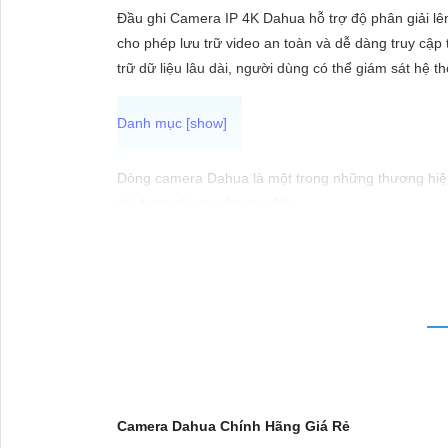
ĐẶT
Đầu ghi Camera IP 4K Dahua hỗ trợ độ phân giải lê
cho phép lưu trữ video an toàn và dễ dàng truy cập
trữ dữ liệu lâu dài, người dùng có thể giám sát hệ th
PHỤ
KIỆN
CAMERA
Dòng camera Dahua là một trong những thương hiệu 
sử dụng câu tư vấn sau đây:
"Camera Dahua chính hãng mang đến cho bạn sự tin 
TƯ
cầu giám sát của bạn. Đừng ngần ngại trải nghiệm 
VẤN
DỊCH
VỤ
Camera Dahua Chính Hãng Giá Rẻ