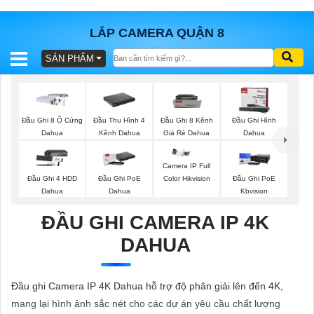
LẮP CAMERA QUẬN 8
SẢN PHẨM
BÁO
GIÁ
TRỌN
GÓI
Đầu Ghi 8 Ổ Cứng
Đầu Thu Hình 4
Đầu Ghi 8 Kênh
Đầu Ghi Hình
Dahua
Kênh Dahua
Giá Rẻ Dahua
Dahua
Camera IP Full
SẢN
Đầu Ghi 4 HDD
Đầu Ghi PoE
Đầu Ghi PoE
Color Hikvision
Dahua
Dahua
Kbvision
PHẨM
ĐẦU GHI CAMERA IP 4K
DAHUA
TƯ
VẤN
Đầu ghi Camera IP 4K Dahua hỗ trợ độ phân giải lên đến 4K,
LẮP
mang lại hình ảnh sắc nét cho các dự án yêu cầu chất lượng