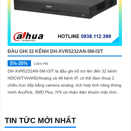
ĐẦU GHI 32 KÊNH DH-XVR5232AN-5M-I3/T
5%-35%
Liên Hệ
DH-XVR5232AN-5M-I3/T là đầu ghi hỗ trợ lên đến 32 kênh
HDCVI/TVI/AHD/Analog và 48 kênh IP, có thể đàm thoại 2
chiều trực tiếp bằng camera analog, tích hợp tính năng thông
minh AcuPick, SMD Plus, IVS và nhận diện khuôn mặt chính
xác, hỗ trợ 2 ổ cứng 16 TB, kết nối và xem camera dễ dàng
TIN TỨC MỚI NHẤT