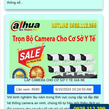
thông số...
LẮP CAMERA CHO CƠ SỞ Y TẾ GIÁ RẺ
Lần xem: 8580
6/15/2024 10:24:50 AM
Với kinh nghiệm lâu năm trong lĩnh vực cung cấp và lắp đặt
hệ thống camera an ninh, chúng tôi tự hào giới thiệu dịch vụ
0938.112.399
lắp camera cho cơ sở y tế với giá cả phải chăng. Hệ thống...