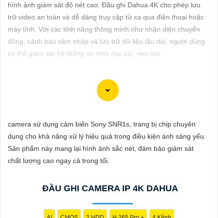
ĐẶT
hình ảnh giám sát độ nét cao. Đầu ghi Dahua 4K cho phép lưu
trữ video an toàn và dễ dàng truy cập từ xa qua điện thoại hoặc
máy tính. Với các tính năng thông minh như nhận diện chuyển
động, cảnh báo xâm nhập và lưu trữ dữ liệu lâu dài, người dùng
PHỤ
có thể giám sát hệ thống an ninh mọi lúc, mọi nơi.
KIỆN
CAMERA
Dòng camera Dahua là một trong những thương hiệu hàng đầu
TƯ
trong lĩnh vực camera an ninh. Để giới thiệu Camera Dahua
camera sử dụng cảm biến Sony SNR1s, trang bị chip chuyên
VẤN
chính hãng giá rẻ và hình ảnh sắc nét, bạn có thể sử dụng câu
dụng cho khả năng xử lý hiệu quả trong điều kiện ánh sáng yếu.
DỊCH
tư vấn sau đây:
Sản phẩm này mang lại hình ảnh sắc nét, đảm bảo giám sát
VỤ
"Camera Dahua chính hãng mang đến cho bạn sự tin cậy và
chất lượng cao ngay cả trong tối.
chất lượng vượt trội. Với hình ảnh sắc nét và tính năng an ninh
hiện đại, sản phẩm này hứa hẹn đáp ứng mọi nhu cầu giám sát
ĐẦU GHI CAMERA IP 4K DAHUA
của bạn. Đừng ngần ngại trải nghiệm sự ổn định và chất lượng
vượt trội của Camera Dahua chính hãng với mức giá vô cùng
hấp dẫn."
AI
CMOS
2 HDD
H.265 Pro +
4 Kênh