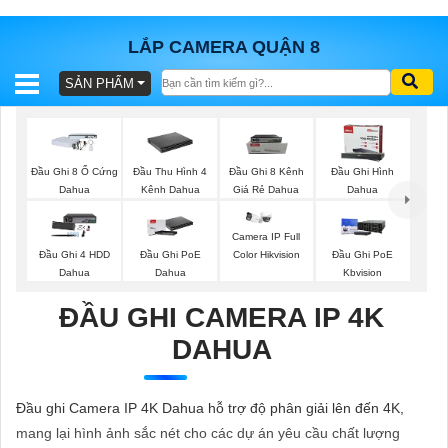
LẮP CAMERA QUẬN 8
SẢN PHẨM
BÁO
GIÁ
TRỌN
GÓI
Đầu Ghi 8 Ổ Cứng
Đầu Thu Hình 4
Đầu Ghi 8 Kênh
Đầu Ghi Hình
Dahua
Kênh Dahua
Giá Rẻ Dahua
Dahua
Camera IP Full
SẢN
Đầu Ghi 4 HDD
Đầu Ghi PoE
Đầu Ghi PoE
Color Hikvision
Dahua
Dahua
Kbvision
PHẨM
ĐẦU GHI CAMERA IP 4K
DAHUA
TƯ
VẤN
Đầu ghi Camera IP 4K Dahua hỗ trợ độ phân giải lên đến 4K,
LẮP
mang lại hình ảnh sắc nét cho các dự án yêu cầu chất lượng