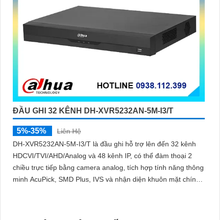
ĐẦU GHI 32 KÊNH DH-XVR5232AN-5M-I3/T
5%-35%
Liên Hệ
DH-XVR5232AN-5M-I3/T là đầu ghi hỗ trợ lên đến 32 kênh
HDCVI/TVI/AHD/Analog và 48 kênh IP, có thể đàm thoại 2
chiều trực tiếp bằng camera analog, tích hợp tính năng thông
minh AcuPick, SMD Plus, IVS và nhận diện khuôn mặt chính
xác, hỗ trợ 2 ổ cứng 16 TB, kết nối và xem camera dễ dàng