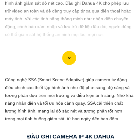
ĐẶT
hình ảnh giám sát độ nét cao. Đầu ghi Dahua 4K cho phép lưu
trữ video an toàn và dễ dàng truy cập từ xa qua điện thoại hoặc
máy tính. Với các tính năng thông minh như nhận diện chuyển
động, cảnh báo xâm nhập và lưu trữ dữ liệu lâu dài, người dùng
PHỤ
có thể giám sát hệ thống an ninh mọi lúc, mọi nơi.
KIỆN
CAMERA
Dòng camera Dahua là một trong những thương hiệu hàng đầu
TƯ
trong lĩnh vực camera an ninh. Để giới thiệu Camera Dahua
Công nghệ SSA (Smart Scene Adaptive) giúp camera tự động
VẤN
chính hãng giá rẻ và hình ảnh sắc nét, bạn có thể sử dụng câu
điều chỉnh các thiết lập hình ảnh như độ phơi sáng, độ sáng và
DỊCH
tư vấn sau đây:
tương phản dựa trên môi trường và điều kiện ánh sáng. Nhờ khả
VỤ
"Camera Dahua chính hãng mang đến cho bạn sự tin cậy và
năng nhận diện và tối ưu hóa cảnh quay, SSA cải thiện chất
chất lượng vượt trội. Với hình ảnh sắc nét và tính năng an ninh
lượng hình ảnh, mang lại độ sắc nét và tương phản tốt hơn
hiện đại, sản phẩm này hứa hẹn đáp ứng mọi nhu cầu giám sát
trong mọi tình huống giám sát, từ ban ngày đến ban đêm.
của bạn. Đừng ngần ngại trải nghiệm sự ổn định và chất lượng
vượt trội của Camera Dahua chính hãng với mức giá vô cùng
ĐẦU GHI CAMERA IP 4K DAHUA
hấp dẫn."