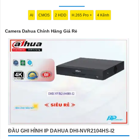
AI
CMOS
2 HDD
H.265 Pro +
4 Kênh
Camera Dahua Chính Hãng Giá Rẻ
'
ĐẦU GHI HÌNH IP DAHUA DHI-NVR2104HS-I2