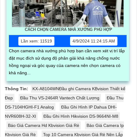
CÁCH CHỌN CAMERA NHÀ XƯỞNG PHÙ HỢP
Lần xem: 11519
4/9/2024 11:24:15 AM
Chọn camera nhà xưởng phù hợp bạn cần xem xét vị trí lắp
đặt mục đích sử dụng độ phân giải khả năng chống nước
hồng ngoại và góc quay của camera nên chọn camera có
khả năng...
Thông Tin:
KX-A8104WNĐầu ghi Camera KBvision Thiết kế
Đẹp
Đầu Thu VS-2464R Vantech Chất Lượng
Đầu Thu
DS-7104HGHI-F1 Analog
Đầu Ghi Hình IP Dahua DHI-
NVR608H-32-XI
Đầu Ghi Hình Hikvision DS-9664NI-M8
Báo Giá Camera Hd Kbvision Giá Rẻ
Báo Giá Camera Ip
Kbvision Giá Rè
Top 10 Camera Kbvision Giá Rẻ Nên Lắp