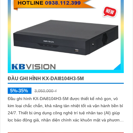
ĐẦU GHI HÌNH KX-DAI8104H3-5M
5%-35%
3,050,000 ₫
Đầu ghi hình KX-DAi8104H3-5M được thiết kế nhỏ gọn, vỏ
kim loại chắc chắn, khả năng tản nhiệt tốt và vận hành bền bỉ
24/7. Thiết bị ứng dụng công nghệ trí tuệ nhân tạo (AI) giúp
lọc báo động giả, nhận diện chính xác khuôn mặt và phương
tiện, giúp người dùng dễ dàng tìm kiếm dữ liệu nhanh chóng