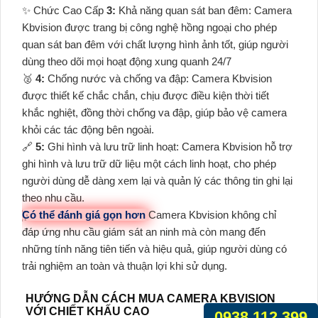
✨ Chức Cao Cấp
3:
Khả năng quan sát ban đêm: Camera
Kbvision được trang bị công nghệ hồng ngoại cho phép
quan sát ban đêm với chất lượng hình ảnh tốt, giúp người
dùng theo dõi mọi hoạt động xung quanh 24/7
️🥈
4:
Chống nước và chống va đập: Camera Kbvision
được thiết kế chắc chắn, chịu được điều kiện thời tiết
khắc nghiệt, đồng thời chống va đập, giúp bảo vệ camera
khỏi các tác động bên ngoài.
🔗
5:
Ghi hình và lưu trữ linh hoạt: Camera Kbvision hỗ trợ
ghi hình và lưu trữ dữ liệu một cách linh hoạt, cho phép
người dùng dễ dàng xem lại và quản lý các thông tin ghi lại
theo nhu cầu.
Có thể đánh giá gọn hơn
Camera Kbvision không chỉ
đáp ứng nhu cầu giám sát an ninh mà còn mang đến
những tính năng tiên tiến và hiệu quả, giúp người dùng có
trải nghiệm an toàn và thuận lợi khi sử dụng.
HƯỚNG DẪN CÁCH MUA CAMERA KBVISION
VỚI CHIẾT KHẤU CAO
0938.112.399