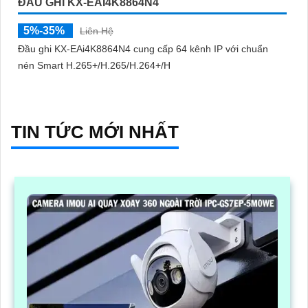
ĐẦU GHI KX-EAI4K8864N4
5%-35%
Liên Hệ
Đầu ghi KX-EAi4K8864N4 cung cấp 64 kênh IP với chuẩn
nén Smart H.265+/H.265/H.264+/H
TIN TỨC MỚI NHẤT