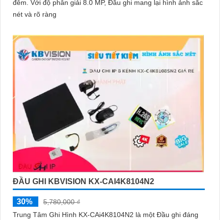
đêm. Với độ phân giải 8.0 MP, Đầu ghi mang lại hình ảnh sắc
nét và rõ ràng
ĐẦU GHI KBVISION KX-CAI4K8104N2
30%
5,780,000 ₫
Trung Tâm Ghi Hình KX-CAi4K8104N2 là một Đầu ghi đáng