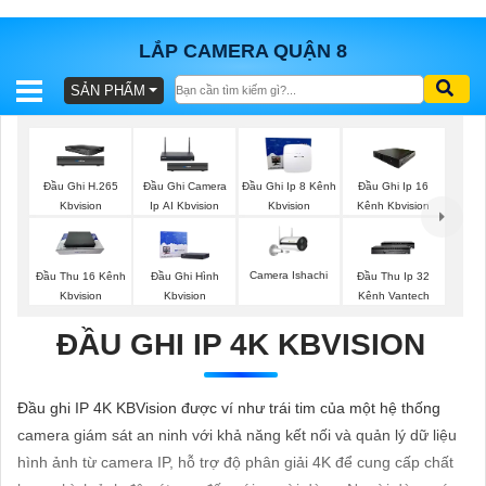
LẮP CAMERA QUẬN 8
SẢN PHẨM
BÁO
GIÁ
TRỌN
GÓI
Đầu Ghi H.265
Đầu Ghi Camera
Đầu Ghi Ip 8 Kênh
Đầu Ghi Ip 16
Kbvision
Ip AI Kbvision
Kbvision
Kênh Kbvision
SẢN
Camera Ishachi
Đầu Thu 16 Kênh
Đầu Ghi Hình
Đầu Thu Ip 32
Kbvision
Kbvision
Kênh Vantech
PHẨM
ĐẦU GHI IP 4K KBVISION
TƯ
Đầu ghi IP 4K KBVision được ví như trái tim của một hệ thống
VẤN
camera giám sát an ninh với khả năng kết nối và quản lý dữ liệu
LẮP
hình ảnh từ camera IP, hỗ trợ độ phân giải 4K để cung cấp chất