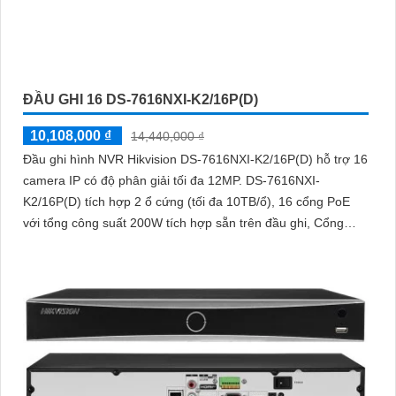
ĐẦU GHI 16 DS-7616NXI-K2/16P(D)
10,108,000 ₫
14,440,000 ₫
Đầu ghi hình NVR Hikvision DS-7616NXI-K2/16P(D) hỗ trợ 16
camera IP có độ phân giải tối đa 12MP. DS-7616NXI-
K2/16P(D) tích hợp 2 ổ cứng (tối đa 10TB/ổ), 16 cổng PoE
với tổng công suất 200W tích hợp sẵn trên đầu ghi, Cổng
HDMI xuất hình 4K, hỗ trợ nhận diện khuôn mặt và phát hiện
chuyển động thông minh