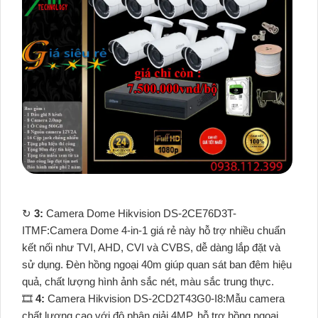
↻
3:
Camera Dome Hikvision DS-2CE76D3T-
ITMF:Camera Dome 4-in-1 giá rẻ này hỗ trợ nhiều chuẩn
kết nối như TVI, AHD, CVI và CVBS, dễ dàng lắp đặt và
sử dụng. Đèn hồng ngoại 40m giúp quan sát ban đêm hiệu
quả, chất lượng hình ảnh sắc nét, màu sắc trung thực.
🎞
4:
Camera Hikvision DS-2CD2T43G0-I8:Mẫu camera
chất lượng cao với độ phân giải 4MP, hỗ trợ hồng ngoại