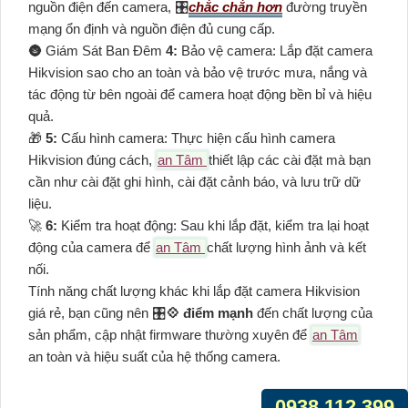
nguồn điện đến camera, 🎛
chắc chắn hơn
đường truyền
mạng ổn định và nguồn điện đủ cung cấp.
🌚 Giám Sát Ban Đêm
4:
Bảo vệ camera: Lắp đặt camera
Hikvision sao cho an toàn và bảo vệ trước mưa, nắng và
tác động từ bên ngoài để camera hoạt động bền bỉ và hiệu
quả.
🎁
5:
Cấu hình camera: Thực hiện cấu hình camera
Hikvision đúng cách,
an Tâm
thiết lập các cài đặt mà bạn
cần như cài đặt ghi hình, cài đặt cảnh báo, và lưu trữ dữ
liệu.
️🚀
6:
Kiểm tra hoạt động: Sau khi lắp đặt, kiểm tra lại hoạt
động của camera để
an Tâm
chất lượng hình ảnh và kết
nối.
Tính năng chất lượng khác khi lắp đặt camera Hikvision
giá rẻ, bạn cũng nên 🎛
💠 điểm mạnh
đến chất lượng của
sản phẩm, cập nhật firmware thường xuyên để
an Tâm
an toàn và hiệu suất của hệ thống camera.
0938.112.399