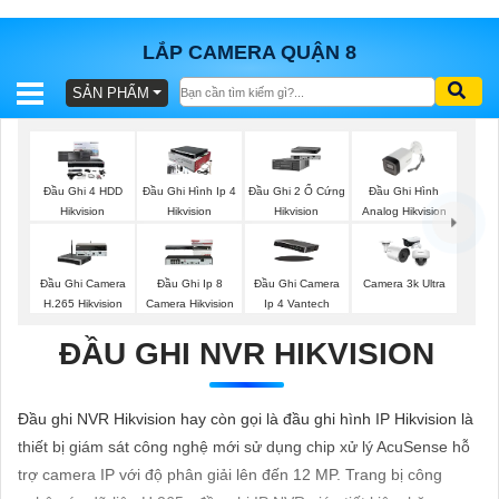
LẮP CAMERA QUẬN 8
SẢN PHẨM
BÁO
GIÁ
TRỌN
GÓI
Đầu Ghi Hình
Đầu Ghi 4 HDD
Đầu Ghi Hình Ip 4
Đầu Ghi 2 Ổ Cứng
Analog Hikvision
Hikvision
Hikvision
Hikvision
SẢN
Đầu Ghi Camera
Đầu Ghi Ip 8
Đầu Ghi Camera
Camera 3k Ultra
H.265 Hikvision
Camera Hikvision
Ip 4 Vantech
PHẨM
ĐẦU GHI NVR HIKVISION
TƯ
Đầu ghi NVR Hikvision hay còn gọi là đầu ghi hình IP Hikvision là
VẤN
thiết bị giám sát công nghệ mới sử dụng chip xử lý AcuSense hỗ
LẮP
trợ camera IP với độ phân giải lên đến 12 MP. Trang bị công