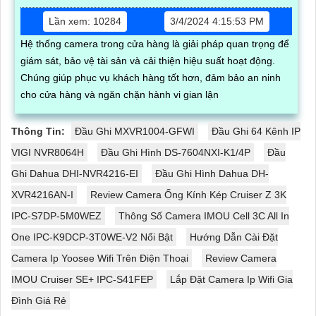
Lần xem: 10284
3/4/2024 4:15:53 PM
Hệ thống camera trong cửa hàng là giải pháp quan trọng để
giám sát, bảo vệ tài sản và cải thiện hiệu suất hoạt động.
Chúng giúp phục vụ khách hàng tốt hơn, đảm bảo an ninh
cho cửa hàng và ngăn chặn hành vi gian lận
Thông Tin:
Đầu Ghi MXVR1004-GFWI
Đầu Ghi 64 Kênh IP
VIGI NVR8064H
Đầu Ghi Hình DS-7604NXI-K1/4P
Đầu
Ghi Dahua DHI-NVR4216-EI
Đầu Ghi Hình Dahua DH-
XVR4216AN-I
Review Camera Ống Kính Kép Cruiser Z 3K
IPC-S7DP-5M0WEZ
Thông Số Camera IMOU Cell 3C All In
One IPC-K9DCP-3T0WE-V2 Nổi Bật
Hướng Dẫn Cài Đặt
Camera Ip Yoosee Wifi Trên Điện Thoại
Review Camera
IMOU Cruiser SE+ IPC-S41FEP
Lắp Đặt Camera Ip Wifi Gia
Đình Giá Rẻ