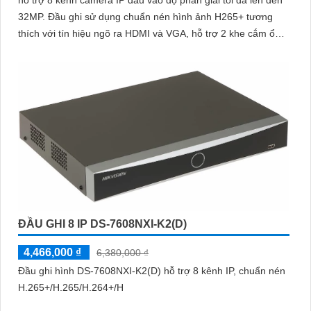
hỗ trợ 8 kênh camera IP đầu vào độ phân giải tối đa lên đến
Camera Hikvision không chỉ mang đến sự an toàn và bảo vệ cho
32MP. Đầu ghi sử dụng chuẩn nén hình ảnh H265+ tương
ngôi nhà hoặc doanh nghiệp của bạn, mà còn là lựa chọn thông
thích với tín hiệu ngõ ra HDMI và VGA, hỗ trợ 2 khe cắm ổ
minh với giá cả phải chăng và hình ảnh chất lượng sắc nét. Hãy
cứng SATA, mỗi ổ có dung lượng tối đa 16TB
đầu tư vào an ninh và yên tâm hơn với Camera Hikvision!
Hy vọng rằng bài viết giới thiệu trên sẽ giúp bạn thu hút được
khách hàng quan tâm đến sản phẩm Camera Hikvision giá rẻ và
chất lượng.
ĐẦU GHI 8 IP DS-7608NXI-K2(D)
4,466,000 ₫
6,380,000 ₫
Đầu ghi hình DS-7608NXI-K2(D) hỗ trợ 8 kênh IP, chuẩn nén
H.265+/H.265/H.264+/H