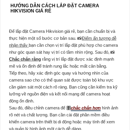
HƯỚNG DẪN CÁCH LẮP ĐẶT CAMERA
HIKVISION GIÁ RẺ
Để lắp đặt Camera Hikvision giá rẻ, bạn cần chuẩn bị và
thực hiện một số bước cơ bản sau. 📸
Điểm ấn tượng dễ
nhận thấy
bạn cần chọn vị trí lắp đặt phù hợp cho camera
như góc quan sát hay vị trí có tầm nhìn rộng. Sau đó, 📸
Chắc chắn rằng
rằng vị trí lắp đặt được xác định mạnh
mẽ và ổn định để tránh rung lắc hoặc mất cân bằng.
Tiếp theo, hãy xác định góc quay và hướng nhìn của
camera sao cho có thể quan sát được toàn bộ khu vực
cần giám sát một cách rõ ràng. Bạn cũng cần kiểm tra kỹ
lưỡng về nguồn điện và kết nối mạng để camera hoạt
động ổn định.
Sau đó, điều chỉnh camera để 🎛
chắc chắn hơn
hình ảnh
rõ nét và chất lượng. Bạn cần cài đặt phần mềm điều
khiển camera trên thiết bị di động hoặc máy tính để xem
và quản lý hình ảnh một cách dễ dàng.