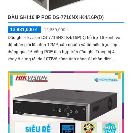
ĐẦU GHI 16 IP POE DS-7716NXI-K4/16P(D)
13,881,000 ₫
19,830,000 ₫
Đầu ghi Hikvision DS-7716NXI-K4/16P(D) hỗ trợ 16 kênh với
độ phân giải lên đến 12MP, cấp nguồn và tín hiệu trực tiếp
thông qua 16 cổng POE tích hợp trên đầu ghi. Trang bị 4
khay ổ cứng tối đa 10TB/ổ cùng tính năng AI nhận diện
khuôn mặt và phát hiện người/phương tiện