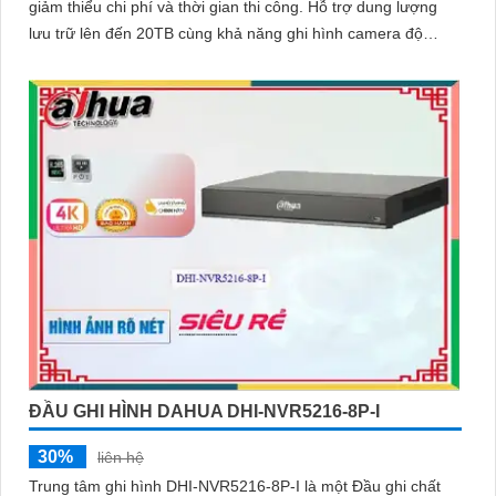
giảm thiểu chi phí và thời gian thi công. Hỗ trợ dung lượng
lưu trữ lên đến 20TB cùng khả năng ghi hình camera độ
phân giải 32MP, đầu ghi mang đến chất lượng hình ảnh siêu
nét và khả năng lưu trữ vượt trội hiệu suất mạnh mẽ, tính
năng linh hoạt và mức giá cạnh tranh
ĐẦU GHI HÌNH DAHUA DHI-NVR5216-8P-I
30%
liên hệ
Trung tâm ghi hình DHI-NVR5216-8P-I là một Đầu ghi chất