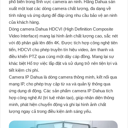
phổ biến trong lĩnh vực camera an ninh. Hãng Dahua sản
xuất một loạt các dòng camera chất lượng, đa dạng về
tính năng và ứng dụng để đáp ứng nhu cầu bảo vệ an ninh
của khách hàng.
Dòng camera Dahua HDCVI (High Definition Composite
Video Interface) mang lại hình ảnh chất lượng cao, sắc nét
với độ phân giải lên đến 4K. Được tích hợp công nghệ tiên
tiến, HDCVI cho phép truyền tín hiệu video, âm thanh và
điều khiển PTZ qua cùng một dây cáp đồng. Mang lại sự
khác biệt Hổ trợ việc lắp đặt và sử dụng trở nên tiện lợi và
tiết kiệm chi phí.
Camera IP Dahua là dòng camera thông minh, kết nối qua
mạng IP, cho phép truy cập từ xa và quản lý thông qua
ứng dụng di động. Các sản phẩm camera IP Dahua tích
hợp công nghệ AI (trí tuệ nhân tạo), giúp nhận diện thông
minh, phát hiện chuyển động và ghi lại hình ảnh chất
lượng ngay cả trong điều kiện ánh sáng yếu.