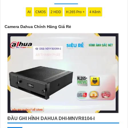
hấp dẫn."
AI
CMOS
2 HDD
H.265 Pro +
4 Kênh
Camera Dahua Chính Hãng Giá Rẻ
'
ĐẦU GHI HÌNH DAHUA DHI-MNVR8104-I