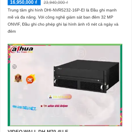
16,950,000 ₫
23,940,000 ₫
Trung tâm ghi hình DHI-NVR5232-16P-EI là Đầu ghi mạnh
mẽ và đa năng. Với công nghệ giám sát ban đêm 32 MP
ONVIF, Đầu ghi cho phép ghi lại hình ảnh rõ nét cả ngày và
đêm
VIDEO WALL DH-M70-4U-E