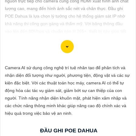
nguồn trực tiếp cho camera cùng cổng HDMI xuất hình ảnh chất
ĐẶT
lượng cao, mang đến hình ảnh sắc nét và chân thực. Đầu ghi
POE Dahua là lựa chọn lý tưởng cho hệ thống giám sát IP nhờ
khả năng thi công gọn gàng và thẩm mỹ. Với băng thông đầu
PHỤ
vào lên đến 80Mbps và chuẩn nén H.265+, thiết bị này giúp tiết
KIỆN
kiệm chi phí và tối ưu hóa hệ thống giám sát an ninh.
CAMERA
Camera AI sử dụng công nghệ trí tuệ nhân tạo để phân tích và
TƯ
Dòng camera Dahua là một trong những thương hiệu hàng đầu
nhận diện đối tượng như người, phương tiện, động vật và các sự
VẤN
trong lĩnh vực camera an ninh. Để giới thiệu Camera Dahua
kiện đặc biệt. Với các thuật toán học máy, camera AI có thể tự
chính hãng giá rẻ và hình ảnh sắc nét, bạn có thể sử dụng câu
DỊCH
động hóa các tác vụ giám sát, giảm bớt sự can thiệp của con
tư vấn sau đây:
VỤ
người. Tính năng nhận diện khuôn mặt, phát hiện xâm nhập và
"Camera Dahua chính hãng mang đến cho bạn sự tin cậy và
các chức năng thông minh khác giúp nâng cao độ chính xác và
chất lượng vượt trội. Với hình ảnh sắc nét và tính năng an ninh
hiệu quả trong việc bảo vệ an ninh.
hiện đại, sản phẩm này hứa hẹn đáp ứng mọi nhu cầu giám sát
của bạn. Đừng ngần ngại trải nghiệm sự ổn định và chất lượng
ĐẦU GHI POE DAHUA
vượt trội của Camera Dahua chính hãng với mức giá vô cùng