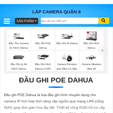
LẮP CAMERA QUẬN 8
SẢN PHẨM
BÁO
GIÁ
TRỌN
GÓI
Đầu Thu Camera
Đầu Ghi PoE
Đầu Ghi AI Dahua
Đầu Ghi Hình
32 Kênh Dahua
Dahua
Dahua
SẢN
Đầu Ghi Ip 64
Đầu Ghi Hình
Camera Kbvision
Camera Hikvision
Kênh Dahua
Dahua H.265
Ban Đêm Có Màu
Ultra 4K
PHẨM
ĐẦU GHI POE DAHUA
TƯ
Đầu ghi POE Dahua là loại đầu ghi hình chuyên dụng cho
VẤN
camera IP tích hợp tính năng cấp nguồn qua mạng LAN (cổng
LẮP
Rj45) giúp đơn giản hóa lắp đặt. Thiết kế cổng RJ45 hỗ trợ cấp