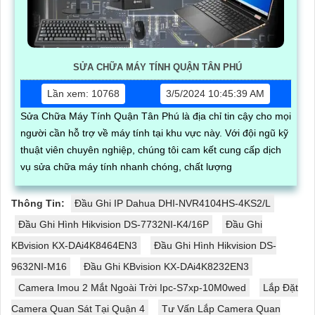
SỬA CHỮA MÁY TÍNH QUẬN TÂN PHÚ
Lần xem: 10768
3/5/2024 10:45:39 AM
Sửa Chữa Máy Tính Quận Tân Phú là địa chỉ tin cậy cho mọi
người cần hỗ trợ về máy tính tại khu vực này. Với đội ngũ kỹ
thuật viên chuyên nghiệp, chúng tôi cam kết cung cấp dịch
vụ sửa chữa máy tính nhanh chóng, chất lượng
Thông Tin:
Đầu Ghi IP Dahua DHI-NVR4104HS-4KS2/L
Đầu Ghi Hình Hikvision DS-7732NI-K4/16P
Đầu Ghi
KBvision KX-DAi4K8464EN3
Đầu Ghi Hình Hikvision DS-
9632NI-M16
Đầu Ghi KBvision KX-DAi4K8232EN3
Camera Imou 2 Mắt Ngoài Trời Ipc-S7xp-10M0wed
Lắp Đặt
Camera Quan Sát Tại Quận 4
Tư Vấn Lắp Camera Quan