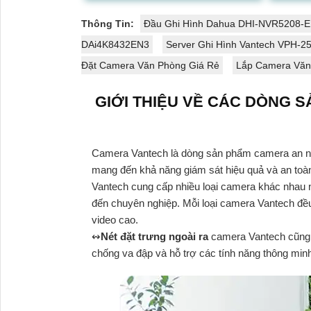
nhìn rộng giúp...
kiện ánh
Thông Tin:
Đầu Ghi Hình Dahua DHI-NVR5208-E
DAi4K8432EN3
Server Ghi Hình Vantech VPH-
Đặt Camera Văn Phòng Giá Rẻ
Lắp Camera Văn
GIỚI THIỆU VỀ CÁC DÒNG 
Camera Vantech là dòng sản phẩm camera an ninh
mang đến khả năng giám sát hiệu quả và an toà
Vantech cung cấp nhiều loại camera khác nhau
đến chuyên nghiệp. Mỗi loại camera Vantech đề
video cao.
↭
Nét đặt trưng ngoài ra
camera Vantech cũng 
chống va đập và hỗ trợ các tính năng thông min