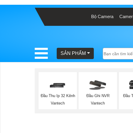
Bộ Camera
Camera
BÁO
GIÁ
TRỌN
GÓI
SẢN PHẨM
SẢN
PHẨM
Đầu Thu Ip 32 Kênh
Đầu Ghi NVR
Đầu 
Vantech
Vantech
TƯ
VẤN
LẮP