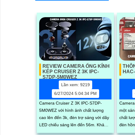
REVIEW CAMERA ỐNG KÍNH
THÔ
KÉP CRUISER Z 3K IPC-
HAC-
S7DP-5M0WEZ
Lần xem: 9219
6/27/2024 5:04:34 PM
Camera Cruiser Z 3K IPC-S7DP-
Camera
5M0WEZ với hình ảnh chất lượng
một sản
cao lên đến 3k, đèn trợ sáng với dãy
chất lư
LED chiếu sáng lên đến 56m. Khả
đèn hồn
năng quay xoay, zoom 12x cùng góc
cách qu