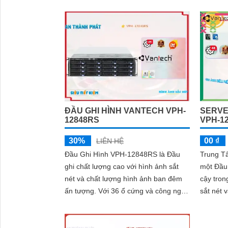
ban đêm. Với khả năng ghi hình trên...
lâu hơn 
H.265+/
ĐẦU GHI HÌNH VANTECH VPH-
SERVE
12848RS
VPH-1
30%
00 ₫
LIÊN HỆ
Đầu Ghi Hình VPH-12848RS là Đầu
Trung T
ghi chất lượng cao với hình ảnh sắt
một Đầu 
nét và chất lượng hình ảnh ban đêm
cậy trong việ
ấn tượng. Với 36 ổ cứng và công nghệ
sắt nét 
IP tiên tiến, Đầu ghi này cung cấp khả
Đầu ghi 
năng xử lý hình ảnh sáng đẹp
tuyệt đối