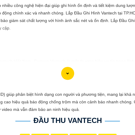
ợp nhiều công nghệ hiện đại giúp ghi hình ổn định và tiết kiệm dung l
o động chính xác và nhanh chóng. Lắp Đầu Ghi Hình Vantech tại TP.HCM
ảo giám sát chất lượng với hình ảnh sắc nét và ổn định. Lắp Đầu Ghi 
y cập.
Vantech Việt Nam. Camera Vantech là một thương hiệu uy tín trong lĩn
ng tốt, độ phân giải cao, hình ảnh sắc nét. camera Vantech còn được
ch Việt Nam mang lại sự an tâm cho người dùng trong việc giám sát và
 giúp phân biệt hình dạng con người và phương tiện, mang lại khả nă
g cao hiệu quả báo động chống trộm mà còn cảnh báo nhanh chóng. C
 muốn tư vấn, hãy liên hệ với đại lý phân phối chính thức của Vantech 
lý video mà vẫn đảm bảo an ninh hiệu quả.
ĐẦU THU VANTECH