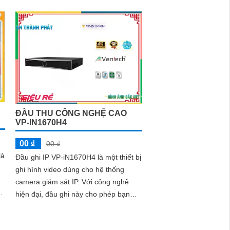
Với công nghệ 36 HDD của chính
hãng IP, đầu ghi này mang lại hình
ảnh sáng đẹp và rõ nét
ĐẦU THU CÔNG NGHỆ CAO
VP-IN1670H4
00 ₫
00 ₫
là
Đầu ghi IP VP-iN1670H4 là một thiết bị
ghi hình video dùng cho hệ thống
camera giám sát IP. Với công nghệ
g
hiện đại, đầu ghi này cho phép bạn
ời
thu hình và quản lý các camera IP từ
h
xa thông qua internet