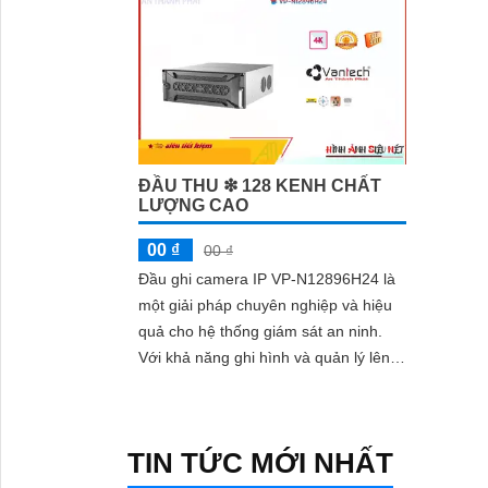
ĐẦU THU ❇ 128 KENH CHẤT
LƯỢNG CAO
00 ₫
00 ₫
Đầu ghi camera IP VP-N12896H24 là
một giải pháp chuyên nghiệp và hiệu
quả cho hệ thống giám sát an ninh.
Với khả năng ghi hình và quản lý lên
đến 24 camera IP, sản phẩm này
mang...
TIN TỨC MỚI NHẤT