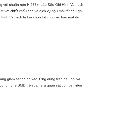
ượng với chuẩn nén H.265+. Lắp Đầu Ghi Hình Vantech
 với chiết khấu cao và dịch vụ hậu mãi tốt đầu ghi
Hình Vantech là lựa chọn tốt cho việc bảo mật dữ
h vực camera an ninh, cung cấp sản phẩm chất
 thiết kế chống nước, chống va đập, phù hợp sử
 bảo vệ tài sản. Đồng thời, giá cả của sản phẩm
ng giám sát chính xác. Ứng dụng trên đầu ghi và
ông nghệ SMD trên camera quan sát còn tiết kiệm
để được hỗ trợ tốt nhất.