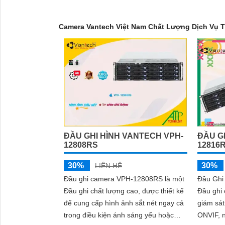
Camera Vantech Việt Nam Chất Lượng Dịch Vụ T
ĐẦU GHI HÌNH VANTECH VPH-
ĐẦU G
12808RS
12816
30%
30%
LIÊN HỆ
Đầu ghi camera VPH-12808RS là một
Đầu Ghi
'
Đầu ghi chất lượng cao, được thiết kế
Đầu ghi 
để cung cấp hình ảnh sắt nét ngay cả
giám sát an ninh
trong điều kiện ánh sáng yếu hoặc
ONVIF, n