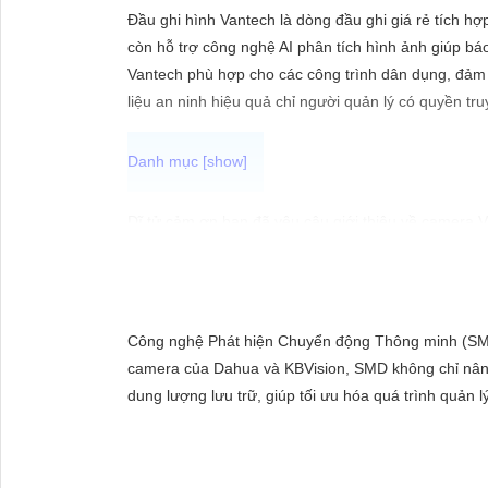
ĐẶT
Đầu ghi hình Vantech là dòng đầu ghi giá rẻ tích h
còn hỗ trợ công nghệ AI phân tích hình ảnh giúp bá
Vantech phù hợp cho các công trình dân dụng, đảm b
PHỤ
liệu an ninh hiệu quả chỉ người quản lý có quyền tru
KIỆN
CAMERA
Dĩ tử cảm ơn bạn đã yêu câu giới thiệu về camera 
lượng với dịch vụ hậu mãi tốt.
TƯ
Camera Vantech Việt Nam được đánh giá có chất lượ
VẤN
dụng trong nhiều môi trường khác nhau.
DỊCH
Với cam kết về chất lượng và dịch vụ, camera Vante
Công nghệ Phát hiện Chuyển động Thông minh (SMD)
VỤ
cũng được đánh giá là hợp lý, phải chăng.
camera của Dahua và KBVision, SMD không chỉ nân
Nếu bạn cần thêm thông tin chi tiết về sản phẩm hay
dung lượng lưu trữ, giúp tối ưu hóa quá trình quản 