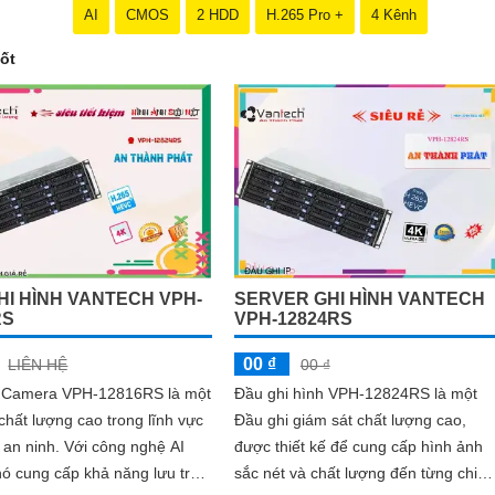
AI
CMOS
2 HDD
H.265 Pro +
4 Kênh
ốt
HI HÌNH VANTECH VPH-
SERVER GHI HÌNH VANTECH
RS
VPH-12824RS
00 ₫
LIÊN HỆ
00 ₫
 Camera VPH-12816RS là một
Đầu ghi hình VPH-12824RS là một
chất lượng cao trong lĩnh vực
Đầu ghi giám sát chất lượng cao,
. Với công nghệ AI
được thiết kế để cung cấp hình ảnh
ó cung cấp khả năng lưu trữ
sắc nét và chất lượng đến từng chi