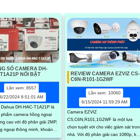
NG SỐ CAMERA DH-
REVIEW CAMERA EZVIZ CS-
T1A21P NỔI BẬT
C6N-R101-1G2WF
Lần xem: 8557
Lần xem: 10060
6/22/2024 8:51:01 AM
6/15/2024 11:59:29 AM
 Dahua DH-HAC-T1A21P là
Camera EZVIZ
 phẩm camera hồng ngoại
CS,C6N,R101,1G2WF là một lựa
ợng cao với độ phân giải 2MP,
chọn tuyệt vời cho việc giám sát tro
g ngoại thông minh, khoảng
nhà. Với độ phân giải cao 1080p, kết
an sát lên đến 10m trong điều