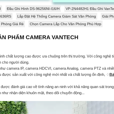
nối Wi,Fi ổn định, hỗ trợ xoay ngang
...
340 độ và xoay dọc 120...
I
Đầu Ghi Hình DS-96256NI-I16/H
VP-2N4482H1 Đầu Ghi VanTe
25636RS
Lắp Đặt Hệ Thống Camera Giám Sát Văn Phòng
Giải P
 Phòng Giá Rẻ
Chọn Camera Lắp Cho Văn Phòng Phù Hợp
SẢN PHẨM CAMERA VANTECH
 chất lượng cao được ưa chuộng trên thị trường. Với công nghệ tiê
n cho người dùng.
 như camera IP, camera HDCVI, camera Analog, camera PTZ và nhiề
u được sản xuất với công nghệ mới nhất và chất lượng ổn định, ♢
B
được đánh giá cao về tính năng an ninh với khả năng quan sát trong
h như nhận diện khuôn mặt, theo dõi chuyển động...