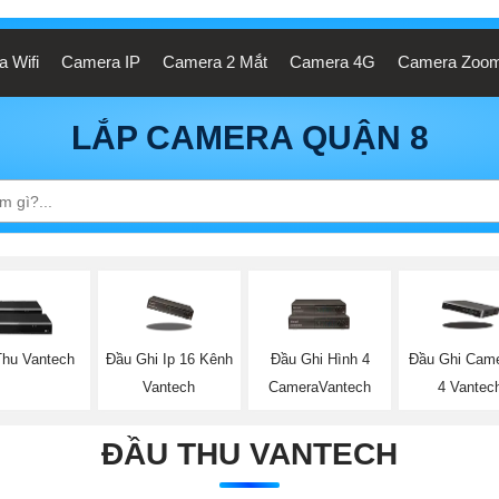
 Wifi
Camera IP
Camera 2 Mắt
Camera 4G
Camera Zoo
LẮP CAMERA QUẬN 8
Thu Vantech
Đầu Ghi Ip 16 Kênh
Đầu Ghi Hình 4
Đầu Ghi Came
Vantech
CameraVantech
4 Vantec
ĐẦU THU VANTECH