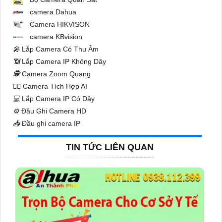
camera Dahua
Camera HIKVISON
camera KBvision
️🎤️
Lắp Camera Có Thu Âm
📶
Lắp Camera IP Không Dây
🕵️
Camera Zoom Quang
🧛‍♀️
Camera Tích Hợp AI
💻
Lắp Camera IP Có Dây
⚙️
Đầu Ghi Camera HD
📥
Đầu ghi camera IP
TIN TỨC LIÊN QUAN