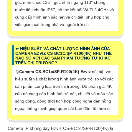
góc nhìn chéo 135°, góc nhìn ngang 113° chống
nước tiêu chuẩn IP67, hỗ trợ kết nối Wi-Fi 2.4GHz và
cung cấp hình ảnh sắc nét và chi tiết, phù hợp cho
việc giám sát trong nhà và ngoài trời.sh
➽ HIỆU SUẤT VÀ CHẤT LƯỢNG HÌNH ẢNH CỦA
CAMERA EZVIZ CS-BC1C/SP-R100(4K) NHƯ THẾ
NÀO SO VỚI CÁC SẢN PHẨM TƯƠNG TỰ KHÁC
TRÊN THỊ TRƯỜNG?
🥇
Camera CS-BC1c/SP-R100(4K) Ezviz
nổi bật với
hiệu suất và chất lượng hình ảnh vượt trội so với các
sản phẩm cùng loại trên thị trường. Độ phân giải 4K
của nó cung cấp hình ảnh rõ nét, chi tiết và màu sắc
sống động, đồng thời tích hợp công nghệ đèn hồng
ngoại thông minh giúp quan sát ban đêm tốt hơn.sh
Camera IP không dây Ezviz CS-BC1c/SP-R100(4K)
là