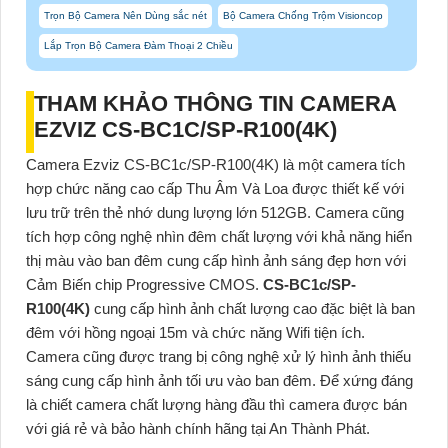
Trọn Bộ Camera Nên Dùng sắc nét
Bộ Camera Chống Trộm Visioncop
Lắp Trọn Bộ Camera Đàm Thoại 2 Chiều
THAM KHẢO THÔNG TIN CAMERA
EZVIZ
CS-BC1C/SP-R100(4K)
Camera Ezviz CS-BC1c/SP-R100(4K) là một camera tích
hợp chức năng cao cấp Thu Âm Và Loa
được thiết kế với
lưu trữ trên thẻ nhớ dung lượng lớn 512GB. Camera cũng
tích hợp công nghệ nhìn đêm chất lượng với khả năng hiển
thị màu vào ban đêm cung cấp hình ảnh sáng đẹp hơn với
Cảm Biến chip Progressive CMOS.
CS-BC1c/SP-
R100(4K)
cung cấp hình ảnh chất lượng cao đặc biệt là ban
đêm với
hồng ngoại 15m và chức năng Wifi tiện ích
.
Camera cũng được trang bị công nghệ xử lý hình ảnh thiếu
sáng cung cấp hình ảnh tối ưu vào ban đêm. Để xứng đáng
là chiết camera chất lượng hàng đầu thì camera được bán
với giá rẻ và bảo hành chính hãng tại An Thành Phát.