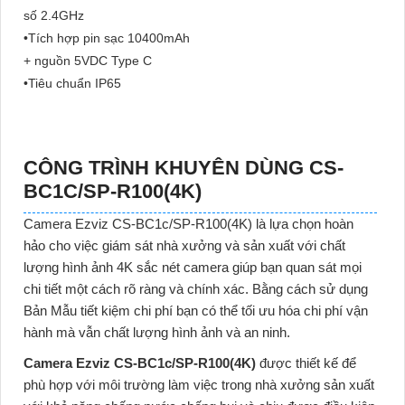
số 2.4GHz
•Tích hợp pin sạc 10400mAh
+ nguồn 5VDC Type C
•Tiêu chuẩn IP65
CÔNG TRÌNH KHUYÊN DÙNG
CS-
BC1C/SP-R100(4K)
Camera Ezviz CS-BC1c/SP-R100(4K) là lựa chọn hoàn
hảo cho việc giám sát nhà xưởng và sản xuất
với chất
lượng hình ảnh 4K sắc nét camera giúp bạn quan sát mọi
chi tiết một cách rõ ràng và chính xác. Bằng cách sử dụng
Bản Mẫu tiết kiệm chi phí bạn có thể tối ưu hóa chi phí vận
hành mà vẫn chất lượng hình ảnh và an ninh.
Camera Ezviz
CS-BC1c/SP-R100(4K)
được thiết kế để
phù hợp với môi trường làm việc trong nhà xưởng sản xuất