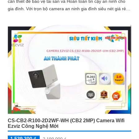
cần thiết để bảo vệ tài sản và Hoàn toàn tin cậy an ninh cho
gia đình. Với trọn bộ camera an ninh gia đình siêu nét giá rẻ
của Hikvision, bạn có thể yên tâm với chất lượng hình ảnh 5
CS-CB2-R100-2D2WF-WH (CB2 2MP) Camera Wifi
Ezviz Công Nghệ Mới
1,539,300 ₫
2,199,000 ₫