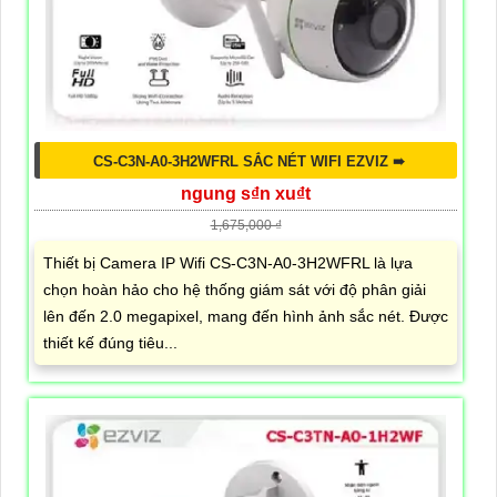
CS-C3N-A0-3H2WFRL SẮC NÉT WIFI EZVIZ ➠
ngung s₫n xu₫t
1,675,000 ₫
Thiết bị Camera IP Wifi CS-C3N-A0-3H2WFRL là lựa
chọn hoàn hảo cho hệ thống giám sát với độ phân giải
lên đến 2.0 megapixel, mang đến hình ảnh sắc nét. Được
thiết kế đúng tiêu...