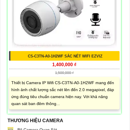
CS-C3TN-A0-1H2WF SẮC NÉT WIFI EZVIZ
1,400,000 ₫
1,500,000 ₫
Thiết bị Camera IP Wifi CS-C3TN-A0-1H2WF mang đến
hình ảnh chất lượng sắc nét lên đến 2.0 megapixel, đáp
ứng đúng tiêu chuẩn camera hiện nay. Với khả năng
quan sát ban đêm thông...
THƯƠNG HIỆU CAMERA
Bộ Camera Quan Sát