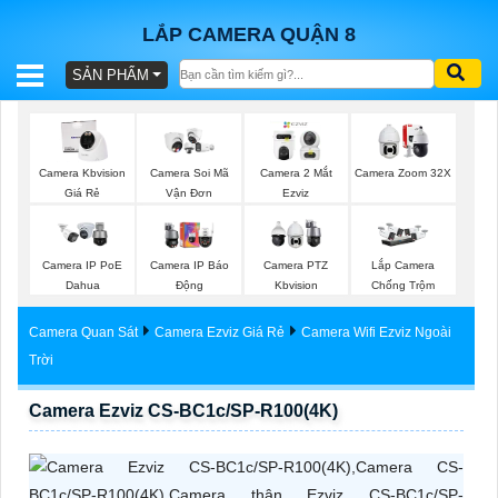
LẮP CAMERA QUẬN 8
SẢN PHẨM
BÁO
GIÁ
TRỌN
Camera Kbvision
Camera Soi Mã
Camera 2 Mắt
Camera Zoom 32X
GÓI
Giá Rẻ
Vận Đơn
Ezviz
Camera IP PoE
Camera IP Báo
Camera PTZ
Lắp Camera
SẢN
Dahua
Động
Kbvision
Chống Trộm
PHẨM
Camera Quan Sát
Camera Ezviz Giá Rẻ
Camera Wifi Ezviz Ngoài
Trời
Camera Ezviz CS-BC1c/SP-R100(4K)
TƯ
VẤN
LẮP