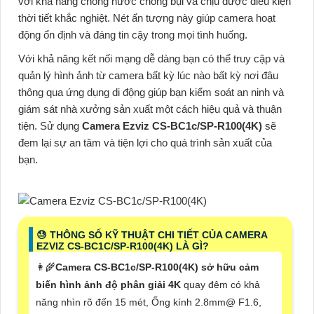
với khả năng chống nước chống bụi và chịu được điều kiện
thời tiết khắc nghiệt. Nét ấn tượng này giúp camera hoạt
động ổn định và đáng tin cậy trong mọi tình huống.
Với khả năng kết nối mạng dễ dàng bạn có thể truy cập và
quản lý hình ảnh từ camera bất kỳ lúc nào bất kỳ nơi đâu
thông qua ứng dụng di động giúp bạn kiểm soát an ninh và
giám sát nhà xưởng sản xuất một cách hiệu quả và thuận
tiện. Sử dụng
Camera Ezviz
CS-BC1c/SP-R100(4K)
sẽ
đem lại sự an tâm và tiện lợi cho quá trình sản xuất của
bạn.
😓 THÔNG SỐ KỸ THUẬT CHI TIẾT CỦA CAMERA
EZVIZ CS-BC1C/SP-R100(4K) LÀ GÌ?
👩‍🌾
Camera CS-BC1c/SP-R100(4K) sở hữu cảm
biến hình ảnh độ phân giải 4K
quay đêm có khả
năng nhìn rõ đến 15 mét, Ống kính 2.8mm@ F1.6,