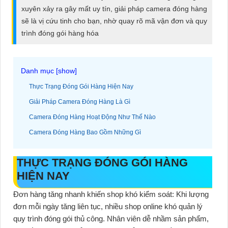
ĐẶT
xuyên xảy ra gây mất uy tín, giải pháp camera đóng hàng
sẽ là vị cứu tinh cho bạn, nhờ quay rõ mã vận đơn và quy
trình đóng gói hàng hóa
PHỤ
KIỆN
CAMERA
Thực Trạng Đóng Gói Hàng Hiện Nay
Giải Pháp Camera Đóng Hàng Là Gì
Camera Đóng Hàng Hoạt Động Như Thế Nào
TƯ
Camera Đóng Hàng Bao Gồm Những Gì
VẤN
DỊCH
THỰC TRẠNG ĐÓNG GÓI HÀNG
VỤ
HIỆN NAY
Đơn hàng tăng nhanh khiến shop khó kiểm soát
: Khi lượng
đơn mỗi ngày tăng liên tục, nhiều shop online khó quản lý
quy trình đóng gói thủ công. Nhân viên dễ nhầm sản phẩm,