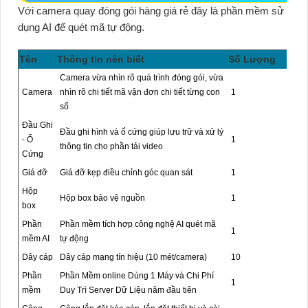
Với
camera quay đóng gói hàng giá rẻ
đây là phần mềm sử
dụng AI để quét mã tự động.
Tên
Thông tin nên biết
Số Lượng
Camera vừa nhìn rõ quá trình đóng gói, vừa
Camera
nhìn rõ chi tiết mã vận đơn chi tiết từng con
1
số
Đầu Ghi
Đầu ghi hình và ổ cứng giúp lưu trữ và xử lý
- Ổ
1
thông tin cho phần tải video
Cứng
Giá đỡ
Giá đỡ kẹp điều chỉnh góc quan sát
1
Hộp
Hộp box bảo vệ nguồn
1
box
Phần
Phần mềm tích hợp công nghệ AI quét mã
1
mềm AI
tự động
Dây cáp
Dây cáp mạng tín hiệu (10 mét/camera)
10
Phần
Phần Mềm online Dùng 1 Máy và Chi Phí
1
mềm
Duy Trì Server Dữ Liệu năm đầu tiên