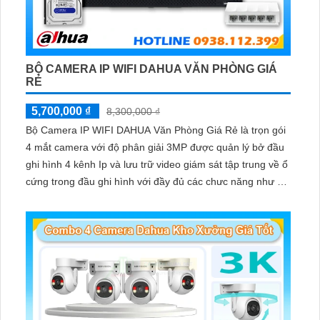
BỘ CAMERA IP WIFI DAHUA VĂN PHÒNG GIÁ
RẺ
5,700,000 ₫
8,300,000 ₫
Bộ Camera IP WIFI DAHUA Văn Phòng Giá Rẻ là trọn gói
4 mắt camera với độ phân giải 3MP được quản lý bở đầu
ghi hình 4 kênh Ip và lưu trữ video giám sát tập trung về ổ
cứng trong đầu ghi hình với đầy đủ các chưc năng như AI
Phát hiện chuyển động, đàm thoại âm thanh 2 chiều và
giám sát có màu vào ban đêm