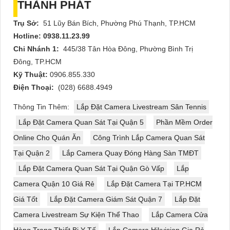
THÀNH PHÁT
Trụ Sở:
51 Lũy Bán Bích, Phường Phú Thạnh, TP.HCM
Hotline: 0938.11.23.99
Chi Nhánh 1:
445/38 Tân Hòa Đông, Phường Bình Trị
Đông, TP.HCM
Kỹ Thuật:
0906.855.330
Điện Thoại:
(028) 6688.4949
Thông Tin Thêm:
Lắp Đặt Camera Livestream Sân Tennis
Lắp Đặt Camera Quan Sát Tại Quận 5
Phần Mềm Order
Online Cho Quán Ăn
Công Trình Lắp Camera Quan Sát
Tại Quận 2
Lắp Camera Quay Đóng Hàng Sàn TMĐT
Lắp Đặt Camera Quan Sát Tại Quận Gò Vấp
Lắp
Camera Quận 10 Giá Rẻ
Lắp Đặt Camera Tại TP.HCM
Giá Tốt
Lắp Đặt Camera Giám Sát Quận 7
Lắp Đặt
Camera Livestream Sự Kiện Thể Thao
Lắp Camera Cửa
Hàng Trang Thiết Bị Y Tế
Lắp Camera Hikvision Gia Rẻ