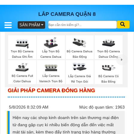
LẮP CAMERA QUẬN 8
SẢN PHẨM
BÁO
GIÁ
TRỌN
GÓI
Trọn Bộ Camera
Trọn Bộ Camera
Lắp Trọn Bộ
Bộ Camera Dahua
Dahua Ghi Âm
Dahua Chống
Camera Dahua
Báo Động
Trộm
SẢN
Bộ Camera Full
Lắp Camera
Lắp Camera Giá
Bộ Camera Có
Color Dahua
Vantech Trọn Bộ
Rẻ Trọn Gói
Báo Đông
PHẨM
GIẢI PHÁP CAMERA ĐÓNG HÀNG
5/8/2026 8:32:09 AM
Mức độ quan tâm: 1963
TƯ
Hiện nay các shop kinh doanh trên sàn thương mại điện
VẤN
tử đang gặp cực kì nhiều biến động dẫn đến việc mất
LẮP
mát tài sản, kèm theo đấy tính trạng tráo hàng thường