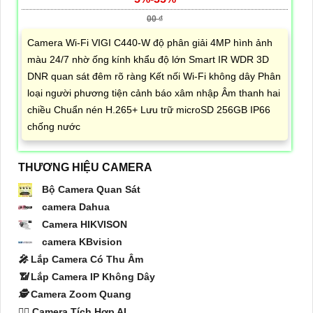
00 ₫
Camera Wi-Fi VIGI C440-W độ phân giải 4MP hình ảnh
màu 24/7 nhờ ống kính khẩu độ lớn Smart IR WDR 3D
DNR quan sát đêm rõ ràng Kết nối Wi-Fi không dây Phân
loại người phương tiện cảnh báo xâm nhập Âm thanh hai
chiều Chuẩn nén H.265+ Lưu trữ microSD 256GB IP66
chống nước
THƯƠNG HIỆU CAMERA
Bộ Camera Quan Sát
camera Dahua
Camera HIKVISON
camera KBvision
️🎤️
Lắp Camera Có Thu Âm
📶
Lắp Camera IP Không Dây
🕵️
Camera Zoom Quang
🧛‍♀️
Camera Tích Hợp AI