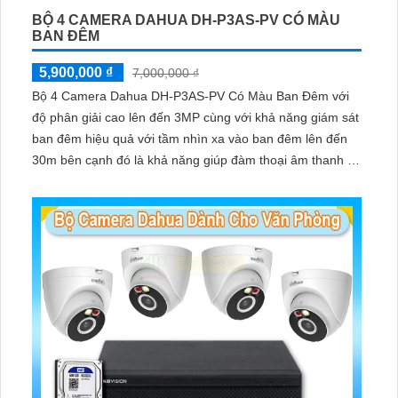
BỘ 4 CAMERA DAHUA DH-P3AS-PV CÓ MÀU
BAN ĐÊM
5,900,000 ₫
7,000,000 ₫
Bộ 4 Camera Dahua DH-P3AS-PV Có Màu Ban Đêm với
độ phân giải cao lên đến 3MP cùng với khả năng giám sát
ban đêm hiệu quả với tầm nhìn xa vào ban đêm lên đến
30m bên cạnh đó là khả năng giúp đàm thoại âm thanh 2
chiều và báo động răng de chủ động khi phát hiện xâm
nhập