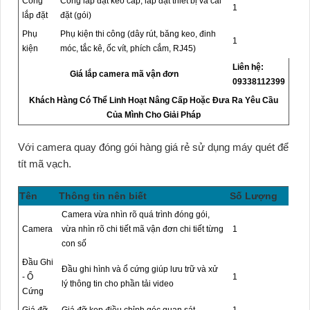
Công
Công lắp đặt kéo cáp, lắp đặt thiết bị và cài
1
lắp đặt
đặt (gói)
Phụ
Phụ kiện thi công (dây rút, băng keo, đinh
1
kiện
móc, tắc kê, ốc vít, phích cắm, RJ45)
Liên hệ:
Giá lắp camera mã vận đơn
09338112399
Khách Hàng Có Thể Linh Hoạt Nâng Cấp Hoặc Đưa Ra Yêu Cầu
Của Mình Cho Giải Pháp
Với
camera quay đóng gói hàng giá rẻ
sử dụng máy quét để
tít mã vạch.
Tên
Thông tin nên biết
Số Lượng
Camera vừa nhìn rõ quá trình đóng gói,
Camera
vừa nhìn rõ chi tiết mã vận đơn chi tiết từng
1
con số
Đầu Ghi
Đầu ghi hình và ổ cứng giúp lưu trữ và xử
- Ổ
1
lý thông tin cho phần tải video
Cứng
Giá đỡ
Giá đỡ kẹp điều chỉnh góc quan sát
1