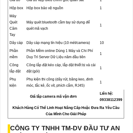
Hộp box
Hộp box bảo vệ nguồn
1
Máy
Quét
Máy quét bluetooth cầm tay sử dụng để
1
Câm
quét mã vạch
Tay
Dây cáp
Dây cáp mạng tín hiệu (10 mét/camera)
10
Phần
Phần Mềm online Dùng 1 Máy và Chi Phí
1
mềm
Duy Trì Server Dữ Liệu năm đầu tiên
Công
Công lắp đặt kéo cáp, lắp đặt thiết bị và cài
1
lắp đặt
đặt (gói)
Phụ
Phụ kiện thi công (dây rút, băng keo, đinh
1
kiện
móc, tắc kê, ốc vít, phích cắm, RJ45)
Liên hệ:
Giá lắp camera mã vận đơn
09338112399
Khách Hàng Có Thể Linh Hoạt Nâng Cấp Hoặc Đưa Ra Yêu Cầu
Của Mình Cho Giải Pháp
CÔNG TY TNHH TM-DV ĐẦU TƯ AN