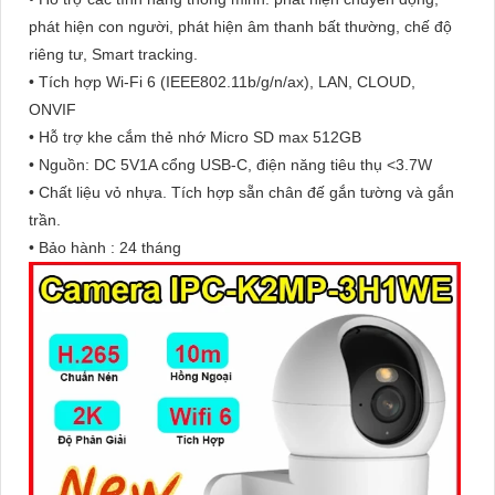
phát hiện con người, phát hiện âm thanh bất thường, chế độ
riêng tư, Smart tracking.
• Tích hợp Wi-Fi 6 (IEEE802.11b/g/n/ax), LAN, CLOUD,
ONVIF
• Hỗ trợ khe cắm thẻ nhớ Micro SD max 512GB
• Nguồn: DC 5V1A cổng USB-C, điện năng tiêu thụ <3.7W
• Chất liệu vỏ nhựa. Tích hợp sẵn chân đế gắn tường và gắn
trần.
• Bảo hành : 24 tháng