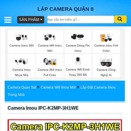
LẮP CAMERA QUẬN 8
SẢN PHẨM
BÁO
GIÁ
TRỌN
Camera Imou 360
Camera Wifi Imou
Camera Dùng Pin
Camera Imou Full
GÓI
Mới
Imou
Color
Camera Wifi Ezviz
Camera Imou
Camera 360 Imou
Camera Công
SẢN
Xoay 360 Độ
Nhụa Nhẹ
Full Color
Nghệ Ai
PHẨM
Camera Quan Sát
Camera Wifi Imou Mới
Lắp Đặt Camera Imou
Trong Nhà
Camera Imou IPC-K2MP-3H1WE
TƯ
VẤN
LẮP