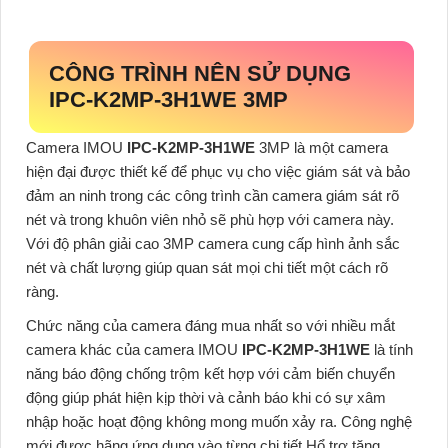
CÔNG TRÌNH NÊN SỬ DỤNG
IPC-K2MP-3H1WE 3MP
Camera IMOU
IPC-K2MP-3H1WE
3MP là một camera
hiện đại được thiết kế để phục vụ cho việc giám sát và bảo
đảm an ninh trong các công trình cần camera giám sát rõ
nét và trong khuôn viên nhỏ sẽ phù hợp với camera này.
Với độ phân giải cao 3MP camera cung cấp hình ảnh sắc
nét và chất lượng giúp quan sát mọi chi tiết một cách rõ
ràng.
Chức năng của camera đáng mua nhất so với nhiều mắt
camera khác của camera IMOU
IPC-K2MP-3H1WE
là tính
năng báo động chống trộm kết hợp với cảm biến chuyển
động giúp phát hiện kịp thời và cảnh báo khi có sự xâm
nhập hoặc hoạt động không mong muốn xảy ra. Công nghệ
mới được hãng ứng dụng vào từng chi tiết Hổ trợ tăng