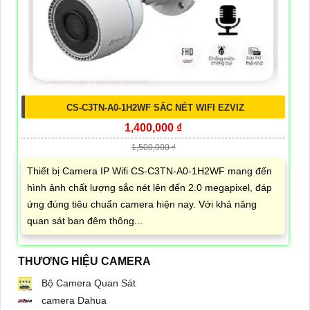
CS-C3TN-A0-1H2WF SẮC NÉT WIFI EZVIZ
1,400,000 ₫
1,500,000 ₫
Thiết bị Camera IP Wifi CS-C3TN-A0-1H2WF mang đến
hình ảnh chất lượng sắc nét lên đến 2.0 megapixel, đáp
ứng đúng tiêu chuẩn camera hiện nay. Với khả năng
quan sát ban đêm thông...
THƯƠNG HIỆU CAMERA
Bộ Camera Quan Sát
camera Dahua