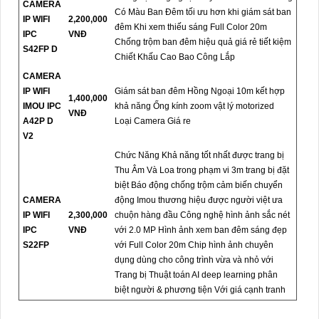
CAMERA
Có Màu Ban Đêm tối ưu hơn khi giám sát ban
IP WIFI
2,200,000
đêm Khi xem thiếu sáng Full Color 20m
IPC
VNĐ
Chống trộm ban đêm hiệu quả giá rẻ tiết kiệm
S42FP D
Chiết Khấu Cao Bao Công Lắp
CAMERA
IP WIFI
Giám sát ban đêm Hồng Ngoại 10m kết hợp
1,400,000
IMOU IPC
khả năng Ống kính zoom vật lý motorized
VNĐ
A42P D
Loại Camera Giá re
V2
Chức Năng Khả năng tốt nhất được trang bị
Thu Âm Và Loa trong phạm vi 3m trang bị đặt
biệt Báo động chống trộm cảm biến chuyển
CAMERA
động Imou thương hiệu được người việt ưa
IP WIFI
2,300,000
chuộn hàng đầu Công nghệ hình ảnh sắc nét
IPC
VNĐ
với 2.0 MP Hình ảnh xem ban đêm sáng đẹp
S22FP
với Full Color 20m Chip hình ảnh chuyên
dụng dùng cho công trình vừa và nhỏ với
Trang bị Thuật toán AI deep learning phân
biệt người & phương tiện Với giá cạnh tranh