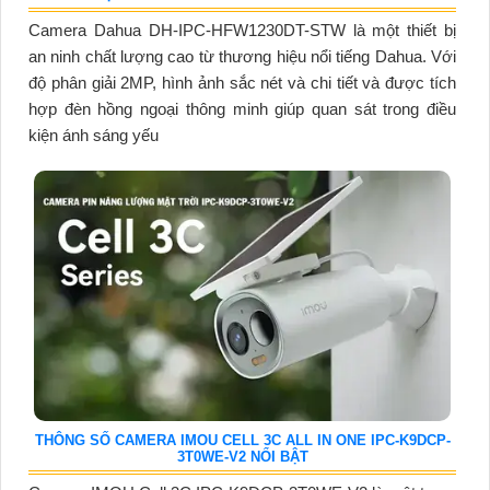
Camera Dahua DH-IPC-HFW1230DT-STW là một thiết bị
an ninh chất lượng cao từ thương hiệu nổi tiếng Dahua. Với
độ phân giải 2MP, hình ảnh sắc nét và chi tiết và được tích
hợp đèn hồng ngoại thông minh giúp quan sát trong điều
kiện ánh sáng yếu
THÔNG SỐ CAMERA IMOU CELL 3C ALL IN ONE IPC-K9DCP-
3T0WE-V2 NỔI BẬT