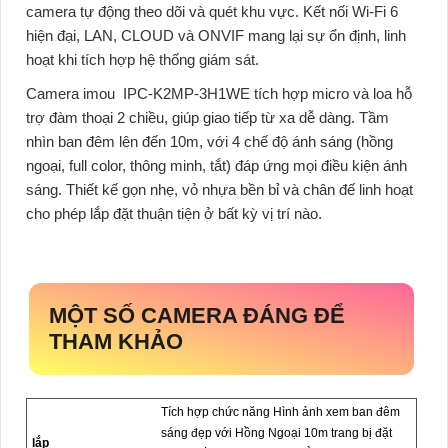
camera tự động theo dõi và quét khu vực. Kết nối Wi-Fi 6
hiện đại, LAN, CLOUD và ONVIF mang lại sự ổn định, linh
hoạt khi tích hợp hệ thống giám sát.
Camera imou IPC-K2MP-3H1WE
tích hợp micro và loa hỗ
trợ đàm thoại 2 chiều, giúp giao tiếp từ xa dễ dàng. Tầm
nhìn ban đêm lên đến 10m, với 4 chế độ ánh sáng (hồng
ngoại, full color, thông minh, tắt) đáp ứng mọi điều kiện ánh
sáng. Thiết kế gọn nhẹ, vỏ nhựa bền bỉ và chân đế linh hoạt
cho phép lắp đặt thuận tiện ở bất kỳ vị trí nào.
MỘT SỐ CAMERA ĐÁNG ĐỂ
THAM KHẢO
Tích hợp chức năng Hình ảnh xem ban đêm
sáng đẹp với Hồng Ngoại 10m trang bị đặt
lắp