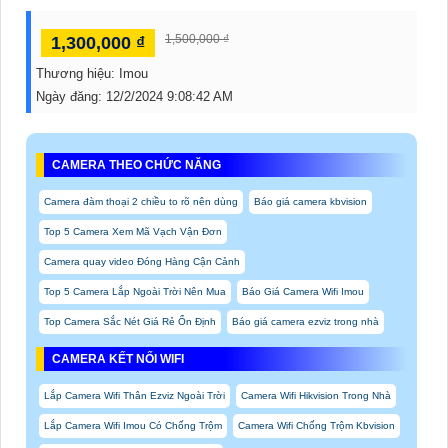
1,500,000 ₫
1,300,000 ₫
Thương hiệu:
Imou
Ngày đăng:
12/2/2024 9:08:42 AM
CAMERA THEO CHỨC NĂNG
Camera đàm thoại 2 chiều to rõ nên dùng
Báo giá camera kbvision
Top 5 Camera Xem Mã Vạch Vận Đơn
Camera quay video Đóng Hàng Cận Cảnh
Top 5 Camera Lắp Ngoài Trời Nên Mua
Báo Giá Camera Wifi Imou
Top Camera Sắc Nét Giá Rẻ Ổn Định
Báo giá camera ezviz trong nhà
CAMERA KẾT NỐI WIFI
Lắp Camera Wifi Thân Ezviz Ngoài Trời
Camera Wifi Hikvision Trong Nhà
Lắp Camera Wifi Imou Có Chống Trộm
Camera Wifi Chống Trộm Kbvision