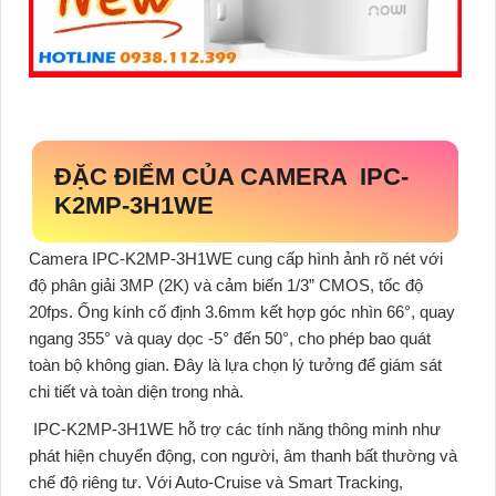
ĐẶC ĐIỂM CỦA CAMERA IPC-
K2MP-3H1WE
Camera IPC-K2MP-3H1WE
cung cấp hình ảnh rõ nét với
độ phân giải 3MP (2K) và cảm biến 1/3” CMOS, tốc độ
20fps. Ống kính cố định 3.6mm kết hợp góc nhìn 66°, quay
ngang 355° và quay dọc -5° đến 50°, cho phép bao quát
toàn bộ không gian. Đây là lựa chọn lý tưởng để giám sát
chi tiết và toàn diện trong nhà.
IPC-K2MP-3H1WE
hỗ trợ các tính năng thông minh như
phát hiện chuyển động, con người, âm thanh bất thường và
chế độ riêng tư. Với Auto-Cruise và Smart Tracking,