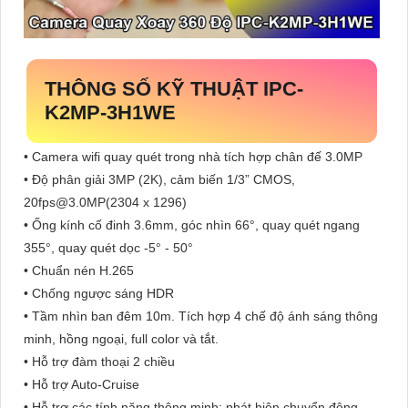
THÔNG SỐ KỸ THUẬT IPC-
K2MP-3H1WE
• Camera wifi quay quét trong nhà tích hợp chân đế 3.0MP
• Độ phân giải 3MP (2K), cảm biến 1/3” CMOS,
20fps@3.0MP(2304 x 1296)
• Ống kính cố đinh 3.6mm, góc nhìn 66°, quay quét ngang
355°, quay quét dọc -5° - 50°
• Chuẩn nén H.265
• Chống ngược sáng HDR
• Tầm nhìn ban đêm 10m. Tích hợp 4 chế độ ánh sáng thông
minh, hồng ngoại, full color và tắt.
• Hỗ trợ đàm thoại 2 chiều
• Hỗ trợ Auto-Cruise
• Hỗ trợ các tính năng thông minh: phát hiện chuyển động,