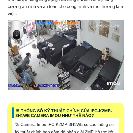
cường an ninh và an toàn cho công trình và môi trường làm
việc.
️💬 THÔNG SỐ KỸ THUẬT CHÍNH CỦA IPC-K2MP-
3H1WE CAMERA IMOU NHƯ THẾ NÀO?
🤝 Camera Imou IPC-K2MP-3H1WE có các thông số
kỹ thuật chính bao gồm độ phân giải 2MP, hỗ trợ kết