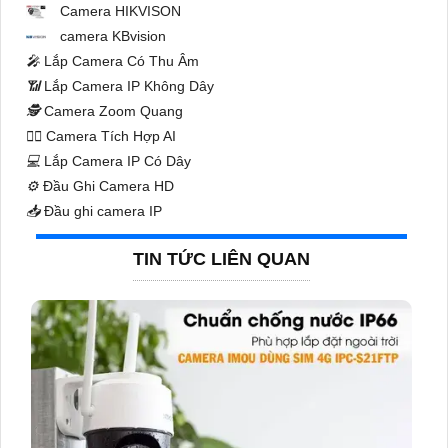
Camera HIKVISON
camera KBvision
️🎤️
Lắp Camera Có Thu Âm
📶
Lắp Camera IP Không Dây
🕵️
Camera Zoom Quang
🧛‍♀️
Camera Tích Hợp AI
💻
Lắp Camera IP Có Dây
⚙️
Đầu Ghi Camera HD
📥
Đầu ghi camera IP
TIN TỨC LIÊN QUAN