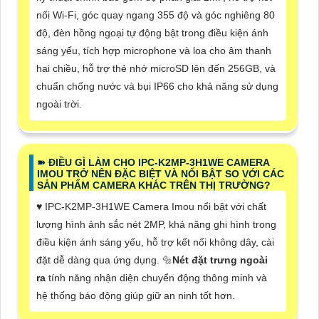
nối Wi-Fi, góc quay ngang 355 độ và góc nghiêng 80
độ, đèn hồng ngoại tự động bật trong điều kiện ánh
sáng yếu, tích hợp microphone và loa cho âm thanh
hai chiều, hỗ trợ thẻ nhớ microSD lên đến 256GB, và
chuẩn chống nước và bụi IP66 cho khả năng sử dụng
ngoài trời.
➽ ĐIỀU GÌ LÀM CHO IPC-K2MP-3H1WE CAMERA
IMOU TRỞ NÊN ĐẶC BIỆT VÀ NỔI BẬT SO VỚI CÁC
SẢN PHẨM CAMERA KHÁC TRÊN THỊ TRƯỜNG?
♥️ IPC-K2MP-3H1WE Camera Imou nổi bật với chất
lượng hình ảnh sắc nét 2MP, khả năng ghi hình trong
điều kiện ánh sáng yếu, hỗ trợ kết nối không dây, cài
đặt dễ dàng qua ứng dụng. 🔩
Nét đặt trưng ngoài
ra
tính năng nhận diện chuyển động thông minh và
hệ thống báo động giúp giữ an ninh tốt hơn.