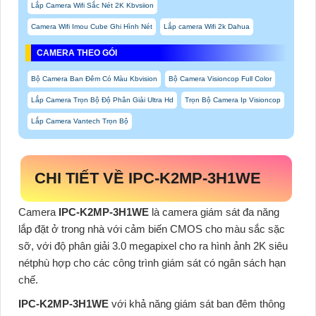
Lắp Camera Wifi Sắc Nét 2K Kbvsiion
Camera Wifi Imou Cube Ghi Hình Nét
Lắp camera Wifi 2k Dahua
CAMERA THEO GÓI
Bộ Camera Ban Đêm Có Màu Kbvision
Bộ Camera Visioncop Full Color
Lắp Camera Trọn Bộ Độ Phân Giải Ultra Hd
Trọn Bộ Camera Ip Visioncop
Lắp Camera Vantech Trọn Bộ
CHI TIẾT VỀ
IPC-K2MP-3H1WE
Camera
IPC-K2MP-3H1WE
là camera giám sát đa năng
lắp đặt ở trong nhà với cảm biến CMOS cho màu sắc sặc
sỡ,
với độ phân giải 3.0 megapixel cho ra hình ảnh 2K siêu
nétphù hợp cho các công trình giám sát có ngân sách hạn
chế.
IPC-K2MP-3H1WE
với khả năng giám sát ban đêm thông