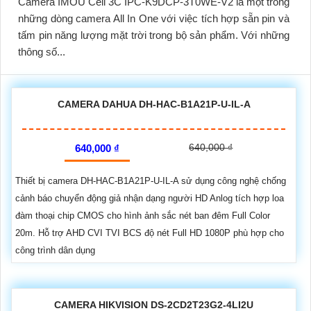
Camera IMOU Cell 3C IPC-K9DCP-3T0WE-V2 là một trong
những dòng camera All In One với việc tích hợp sẵn pin và
tấm pin năng lượng mặt trời trong bộ sản phẩm. Với những
thông số...
CAMERA DAHUA DH-HAC-B1A21P-U-IL-A
640,000 ₫
640,000 ₫
Thiết bị camera DH-HAC-B1A21P-U-IL-A sử dụng công nghệ chống
cảnh báo chuyển động giả nhận dạng người HD Anlog tích hợp loa
đàm thoại chip CMOS cho hình ảnh sắc nét ban đêm Full Color
20m. Hỗ trợ AHD CVI TVI BCS độ nét Full HD 1080P phù hợp cho
công trình dân dụng
CAMERA HIKVISION DS-2CD2T23G2-4LI2U