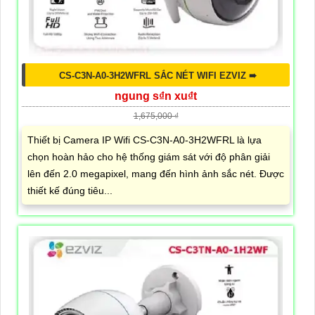
CS-C3N-A0-3H2WFRL SẮC NÉT WIFI EZVIZ ➠
ngung s₫n xu₫t
1,675,000 ₫
Thiết bị Camera IP Wifi CS-C3N-A0-3H2WFRL là lựa
chọn hoàn hảo cho hệ thống giám sát với độ phân giải
lên đến 2.0 megapixel, mang đến hình ảnh sắc nét. Được
thiết kế đúng tiêu...