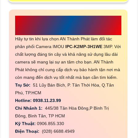
CÔNG TY TNHH TM-DV ĐẦU TƯ
AN THÀNH PHÁT
Hãy tự tin khi lựa chọn AN Thành Phát làm đối tác
phân phối Camera IMOU
IPC-K2MP-3H1WE
3MP. Với
chất lượng đáng tin cây và khả năng sử dụng lâu dài
camera sẽ mang lại sự an tâm cho bạn. AN Thành
Phát không chỉ cung cấp dịch vụ bảo hành tận nơi mà
còn mang đến dịch vụ tốt nhất mà bạn cần tìm kiếm.
Trụ Sở:
51 Lũy Bán Bích, P. Tân Thới Hòa, Q.Tân
Phú, TP.HCM
Hotline: 0938.11.23.99
Chi Nhánh 1:
445/38 Tân Hòa Đông,P Bình Trị
Đông, Bình Tân, TP HCM
Kỹ Thuật:
0906.855.330
Điện Thoại:
(028) 6688.4949