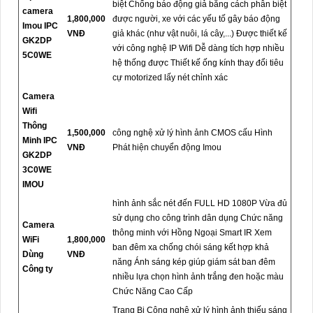
biệt Chống báo động giả bằng cách phân biệt
camera
1,800,000
được người, xe với các yếu tố gây báo động
Imou IPC
VNĐ
giả khác (như vật nuôi, lá cây,...) Được thiết kế
GK2DP
với công nghệ IP Wifi Dễ dàng tích hợp nhiều
5C0WE
hệ thống được Thiết kế ống kính thay đổi tiêu
cự motorized lấy nét chỉnh xác
Camera
Wifi
Thông
1,500,000
công nghệ xử lý hình ảnh CMOS cấu Hình
Minh IPC
VNĐ
Phát hiện chuyển động Imou
GK2DP
3C0WE
IMOU
hình ảnh sắc nét đến FULL HD 1080P Vừa đủ
sử dụng cho công trình dân dụng Chức năng
Camera
thông minh với Hồng Ngoại Smart IR Xem
WiFi
1,800,000
ban đêm xa chống chói sáng kết hợp khả
Dùng
VNĐ
năng Ánh sáng kép giúp giám sát ban đêm
Công ty
nhiều lựa chọn hình ảnh trắng đen hoặc màu
Chức Năng Cao Cấp
Trang Bị Công nghệ xử lý hình ảnh thiếu sáng