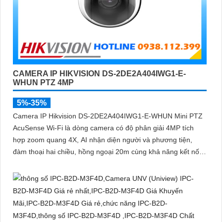
CAMERA IP HIKVISION DS-2DE2A404IWG1-E-
WHUN PTZ 4MP
5%-35%
Camera IP Hikvision DS-2DE2A404IWG1-E-WHUN Mini PTZ
AcuSense Wi-Fi là dòng camera có độ phân giải 4MP tích
hợp zoom quang 4X, AI nhận diện người và phương tiện,
đàm thoại hai chiều, hồng ngoại 20m cùng khả năng kết nối
không dây linh hoạt cho hệ thống giám sát hiện đại