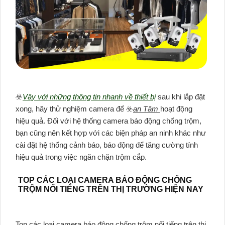
☣️
Vây với những thông tin nhanh về thiết bị
sau khi lắp đặt
xong, hãy thử nghiệm camera để ☣️
an Tâm
hoạt động
hiệu quả. Đối với hệ thống camera báo động chống trộm,
bạn cũng nên kết hợp với các biện pháp an ninh khác như
cài đặt hệ thống cảnh báo, báo động để tăng cường tính
hiệu quả trong việc ngăn chặn trộm cắp.
TOP CÁC LOẠI CAMERA BÁO ĐỘNG CHỐNG
TRỘM NỔI TIẾNG TRÊN THỊ TRƯỜNG HIỆN NAY
Top các loại camera báo động chống trộm nổi tiếng trên thị