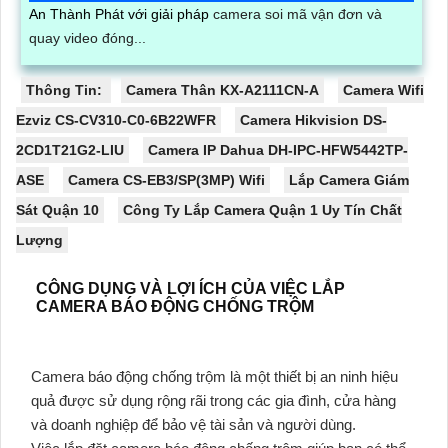
An Thành Phát với giải pháp
camera soi mã vận đơn và
quay video đóng...
Thông Tin:
Camera Thân KX-A2111CN-A
Camera Wifi
Ezviz CS-CV310-C0-6B22WFR
Camera Hikvision DS-
2CD1T21G2-LIU
Camera IP Dahua DH-IPC-HFW5442TP-
ASE
Camera CS-EB3/SP(3MP) Wifi
Lắp Camera Giám
Sát Quận 10
Công Ty Lắp Camera Quận 1 Uy Tín Chất
Lượng
CÔNG DỤNG VÀ LỢI ÍCH CỦA VIỆC LẮP
CAMERA BÁO ĐỘNG CHỐNG TRỘM
Camera báo động chống trộm là một thiết bị an ninh hiệu
quả được sử dụng rộng rãi trong các gia đình, cửa hàng
và doanh nghiệp để bảo vệ tài sản và người dùng.