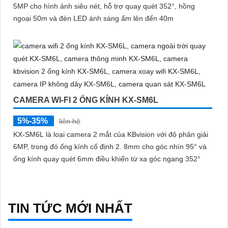
5MP cho hình ảnh siêu nét, hỗ trợ quay quét 352°, hồng
ngoại 50m và đèn LED ánh sáng ấm lên đến 40m
CAMERA WI-FI 2 ỐNG KÍNH KX-SM6L
5%-35%
liên hệ
KX-SM6L là loại camera 2 mắt của KBvision với độ phân giải
6MP, trong đó ống kính cố định 2. 8mm cho góc nhìn 95° và
ống kính quay quét 6mm điều khiển từ xa góc ngang 352°
TIN TỨC MỚI NHẤT