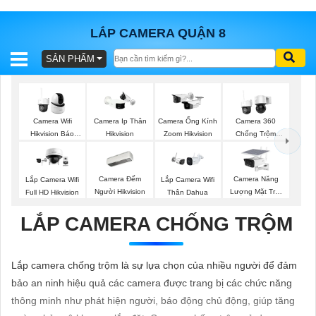
LẮP CAMERA QUẬN 8
SẢN PHẨM
BÁO
GIÁ
TRỌN
GÓI
Camera Wifi
Camera Ip Thân
Camera Ống Kính
Camera 360
Hikvision Báo
Hikvision
Zoom Hikvision
Chống Trộm
Động
Hikvision
SẢN
Camera Đếm
Camera Năng
Lắp Camera Wifi
Lắp Camera Wifi
Người Hikvision
Lượng Mặt Trời
Full HD Hikvision
Thân Dahua
PHẨM
Dahua
LẮP CAMERA CHỐNG TRỘM
TƯ
Lắp camera chống trộm là sự lựa chọn của nhiều người để đảm
VẤN
bảo an ninh hiệu quả các camera được trang bị các chức năng
LẮP
thông minh như phát hiện người, báo động chủ động, giúp tăng