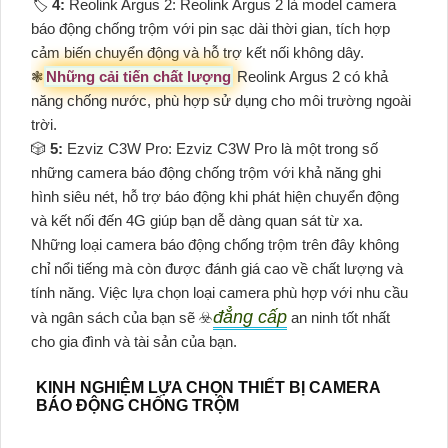
🏷
4:
Reolink Argus 2: Reolink Argus 2 là model camera
báo động chống trộm với pin sạc dài thời gian, tích hợp
cảm biến chuyển động và hỗ trợ kết nối không dây.
❃
Những cải tiến chất lượng
Reolink Argus 2 có khả
năng chống nước, phù hợp sử dụng cho môi trường ngoài
trời.
🎲
5:
Ezviz C3W Pro: Ezviz C3W Pro là một trong số
những camera báo động chống trộm với khả năng ghi
hình siêu nét, hỗ trợ báo động khi phát hiện chuyển động
và kết nối đến 4G giúp bạn dễ dàng quan sát từ xa.
Những loại camera báo động chống trộm trên đây không
chỉ nổi tiếng mà còn được đánh giá cao về chất lượng và
tính năng. Việc lựa chọn loại camera phù hợp với nhu cầu
đẳng cấp
và ngân sách của bạn sẽ ☣️
an ninh tốt nhất
cho gia đình và tài sản của bạn.
KINH NGHIỆM LỰA CHỌN THIẾT BỊ CAMERA
BÁO ĐỘNG CHỐNG TRỘM