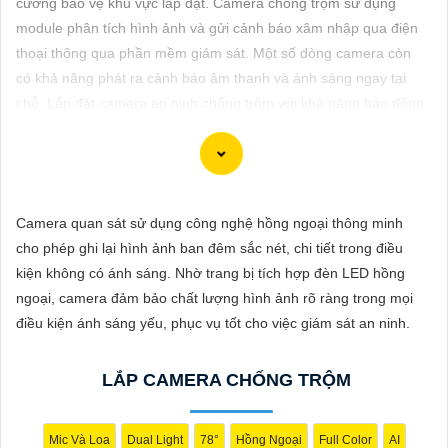
cường bảo vệ khu vực lắp đặt. Camera chống trộm sử dụng
ĐẶT
module phân tích hình ảnh và gửi cảnh báo xâm nhập qua điện
thoại thông qua phần mềm giám sát. Một số dòng camera còn
có khả năng phát ra cảnh báo âm thanh và ánh sáng ngay tại
PHỤ
chỗ. Lắp đặt camera an ninh chống trộm với khả năng báo động
KIỆN
nhạy qua điện thoại đang được ưu tiên cho các công trình gia
CAMERA
đình.
Camera quan sát sử dụng công nghệ hồng ngoại thông minh
TƯ
cho phép ghi lại hình ảnh ban đêm sắc nét, chi tiết trong điều
VẤN
Để lựa chọn hoàn hảo một hệ thống Camera Báo Động Chống
kiện không có ánh sáng. Nhờ trang bị tích hợp đèn LED hồng
Trộm, bạn cần xem xét một số yếu tố sau đây:
DỊCH
ngoại, camera đảm bảo chất lượng hình ảnh rõ ràng trong mọi
1:
Chất lượng hình ảnh: Chọn camera có độ phân giải cao
chắc
VỤ
điều kiện ánh sáng yếu, phục vụ tốt cho việc giám sát an ninh.
chắn hơn
chất lượng hình ảnh rõ nét.
⚙
2:
Khả năng quan sát ban đêm: Chọn camera có chức năng
LẮP CAMERA CHỐNG TRỘM
quan sát trong điều kiện ánh sáng yếu hoặc ban đêm.
✴️
3:
Tính năng cảnh báo: Chọn hệ thống có tính năng cảnh báo
khi phát hiện chuyển động hoặc âm thanh không bình thường.
Mic Và Loa
Dual Light
78°
Hồng Ngoại
Full Color
AI