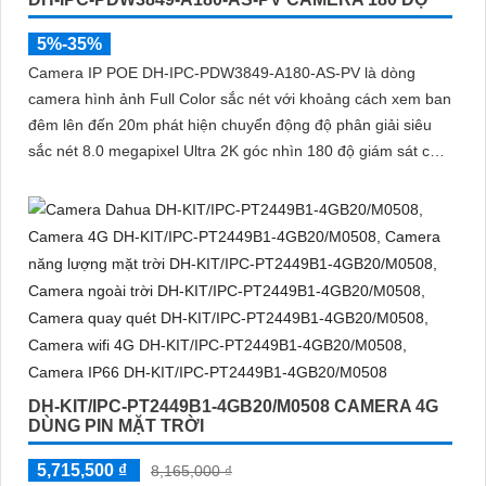
'
5%-35%
Camera IP POE DH-IPC-PDW3849-A180-AS-PV là dòng
camera hình ảnh Full Color sắc nét với khoảng cách xem ban
đêm lên đến 20m phát hiện chuyển động độ phân giải siêu
sắc nét 8.0 megapixel Ultra 2K góc nhìn 180 độ giám sát chi
tiết nhỏ kết nối qua công nghệ IP POE kỹ thuật số
DH-KIT/IPC-PT2449B1-4GB20/M0508 CAMERA 4G
DÙNG PIN MẶT TRỜI
5,715,500 ₫
8,165,000 ₫