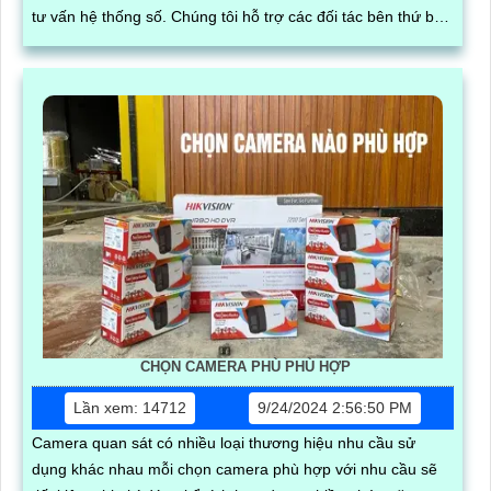
tư vấn hệ thống số. Chúng tôi hỗ trợ các đối tác bên thứ ba
xây dựng, vận hành và mở rộng hệ thống trên nền tảng
mạng xã hội, giúp tối ưu hóa quy trình kinh doanh và kết nối
khách hàng hiệu quả trong thời đại số
CHỌN CAMERA PHÙ PHÙ HỢP
Lần xem: 14712
9/24/2024 2:56:50 PM
Camera quan sát có nhiều loại thương hiệu nhu cầu sử
dụng khác nhau mỗi chọn camera phù hợp với nhu cầu sẽ