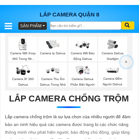
LẮP CAMERA QUẬN 8
SẢN PHẨM
BÁO
GIÁ
TRỌN
GÓI
Camera Wifi Xoay
Camera Ip Dahua
Camera Wifi Báo
Camera Dahua
360 Trong Nhà
Động Dahua
Starlight
Dahua
SẢN
Camera Đếm
Camera IP 360
Camera Thu Âm
Camera Dahua
Người Dahua
Dahua
Dahua Trong Nhà
Phân Biệt Người
PHẨM
LẮP CAMERA CHỐNG TRỘM
TƯ
Lắp camera chống trộm là sự lựa chọn của nhiều người để đảm
VẤN
bảo an ninh hiệu quả các camera được trang bị các chức năng
LẮP
thông minh như phát hiện người, báo động chủ động, giúp tăng