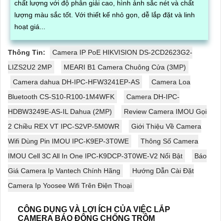
chất lượng với độ phân giải cao, hình ảnh sắc nét và chất
lượng màu sắc tốt. Với thiết kế nhỏ gọn, dễ lắp đặt và linh
hoạt giá...
Thông Tin:
Camera IP PoE HIKVISION DS-2CD2623G2-
LIZS2U2 2MP
MEARI B1 Camera Chuông Cửa (3MP)
Camera dahua DH-IPC-HFW3241EP-AS
Camera Loa
Bluetooth CS-S10-R100-1M4WFK
Camera DH-IPC-
HDBW3249E-AS-IL Dahua (2MP)
Review Camera IMOU Gọi
2 Chiều REX VT IPC-S2VP-5M0WR
Giới Thiệu Về Camera
Wifi Dùng Pin IMOU IPC-K9EP-3T0WE
Thông Số Camera
IMOU Cell 3C All In One IPC-K9DCP-3T0WE-V2 Nổi Bật
Báo
Giá Camera Ip Vantech Chính Hãng
Hướng Dẫn Cài Đặt
Camera Ip Yoosee Wifi Trên Điện Thoại
CÔNG DỤNG VÀ LỢI ÍCH CỦA VIỆC LẮP
CAMERA BÁO ĐỘNG CHỐNG TRỘM