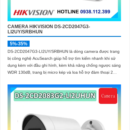
CAMERA HIKVISION DS-2CD2047G3-
LI2UY/SRBHUN
5%-35%
DS-2CD2047G3-LI2UY/SRBHUN là dòng camera được trang
bị công nghệ AcuSearch giúp hỗ trợ tìm kiếm nhanh khi sử
dụng kèm với đầu ghi hình, kèm khả năng chống ngược sáng
WDR 130dB, trang bị micro kép và loa hỗ trợ đàm thoại 2
chiều, ống kính 4