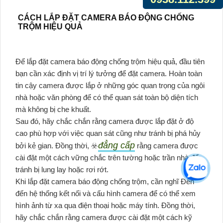
CÁCH LẮP ĐẶT CAMERA BÁO ĐỘNG CHỐNG
TRỘM HIỆU QUẢ
Để lắp đặt camera báo động chống trộm hiệu quả, đầu tiên
bạn cần xác định vị trí lý tưởng để đặt camera. Hoàn toàn
tin cậy camera được lắp ở những góc quan trọng của ngôi
nhà hoặc văn phòng để có thể quan sát toàn bộ diện tích
mà không bị che khuất.
Sau đó, hãy chắc chắn rằng camera được lắp đặt ở độ
cao phù hợp với việc quan sát cũng như tránh bị phá hủy
đẳng cấp
bởi kẻ gian. Đồng thời, ☣️
rằng camera được
cài đặt một cách vững chắc trên tường hoặc trần nhà để
tránh bị lung lay hoặc rơi rớt.
Khi lắp đặt camera báo động chống trộm, cần nghĩ Đến
đến hệ thống kết nối và cấu hình camera để có thể xem
hình ảnh từ xa qua điện thoại hoặc máy tính. Đồng thời,
hãy chắc chắn rằng camera được cài đặt một cách kỹ