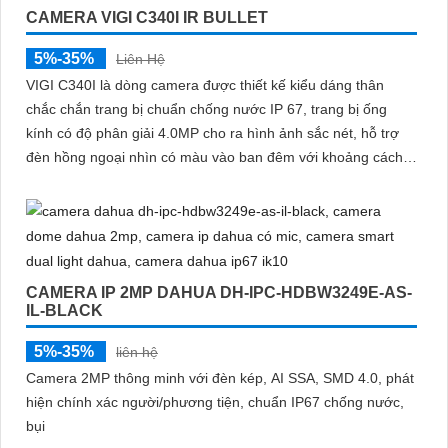
CAMERA VIGI C340I IR BULLET
'
5%-35%
Liên Hệ
VIGI C340I là dòng camera được thiết kế kiểu dáng thân
chắc chắn trang bị chuẩn chống nước IP 67, trang bị ống
kính có độ phân giải 4.0MP cho ra hình ảnh sắc nét, hỗ trợ
đèn hồng ngoại nhìn có màu vào ban đêm với khoảng cách
50m, công nghệ Smart IR giúp chống lóa hình ảnh
CAMERA IP 2MP DAHUA DH-IPC-HDBW3249E-AS-
IL-BLACK
5%-35%
liên hệ
Camera 2MP thông minh với đèn kép, AI SSA, SMD 4.0, phát
hiện chính xác người/phương tiện, chuẩn IP67 chống nước,
bụi