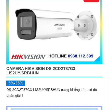
CAMERA HIKVISION DS-2CD2T87G3-
LIS2UY/SRBHUN
5%-35%
DS-2CD2T87G3-LIS2UY/SRBHUN trang bị ống kính có độ
phân giải 8