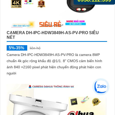
CAMERA DH-IPC-HDW3849H-AS-PV-PRO SIÊU
NÉT
5%-35%
liên hệ
Camera DH-IPC-HDW3849H-AS-PV-PRO là camera 8MP
chuẩn 4k góc rộng khẩu độ @1/1. 8" CMOS cảm biến hình
ảnh 840 ×2160 pixel phát hiện chuyển động phát hiện con
người