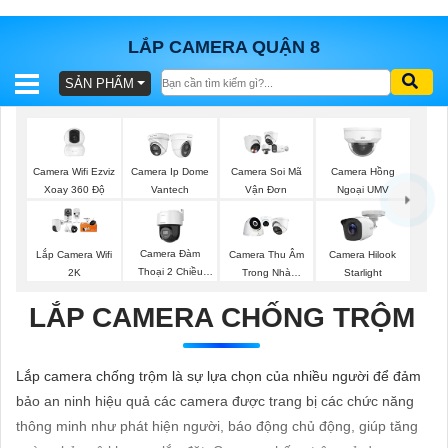
LẮP CAMERA QUẬN 8
SẢN PHẨM
BÁO
GIÁ
TRỌN
GÓI
Camera Wifi Ezviz
Camera Ip Dome
Camera Soi Mã
Camera Hồng
Xoay 360 Độ
Vantech
Vận Đơn
Ngoại UMV
SẢN
Camera Đàm
Lắp Camera Wifi
Camera Thu Âm
Camera Hilook
Thoại 2 Chiều
2K
Trong Nhà
Starlight
PHẨM
Hikvision
Kbvision
LẮP CAMERA CHỐNG TRỘM
TƯ
Lắp camera chống trộm là sự lựa chọn của nhiều người để đảm
VẤN
bảo an ninh hiệu quả các camera được trang bị các chức năng
LẮP
thông minh như phát hiện người, báo động chủ động, giúp tăng