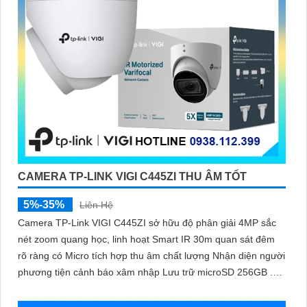
CAMERA TP-LINK VIGI C445ZI THU ÂM TỐT
5%-35%
Liên Hệ
Camera TP-Link VIGI C445ZI sở hữu độ phân giải 4MP sắc
nét zoom quang học, linh hoạt Smart IR 30m quan sát đêm
rõ ràng có Micro tích hợp thu âm chất lượng Nhận diện người
phương tiện cảnh báo xâm nhập Lưu trữ microSD 256GB .
Chuẩn nén H