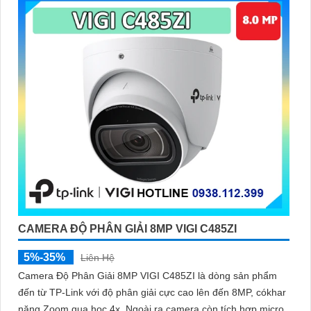
CAMERA ĐỘ PHÂN GIẢI 8MP VIGI C485ZI
5%-35%
Liên Hệ
Camera Độ Phân Giải 8MP VIGI C485ZI là dòng sản phẩm
đến từ TP-Link với độ phân giải cực cao lên đến 8MP, cókhar
năng Zoom qua học 4x. Ngoài ra camera còn tích hợp micro