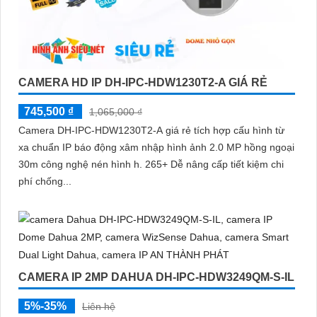
CAMERA HD IP DH-IPC-HDW1230T2-A GIÁ RẺ
745,500 ₫
1,065,000 ₫
Camera DH-IPC-HDW1230T2-A giá rẻ tích hợp cấu hình từ
xa chuẩn IP báo động xâm nhập hình ảnh 2.0 MP hồng ngoại
30m công nghệ nén hình h. 265+ Dễ nâng cấp tiết kiệm chi
phí chống...
CAMERA IP 2MP DAHUA DH-IPC-HDW3249QM-S-IL
5%-35%
Liên hệ