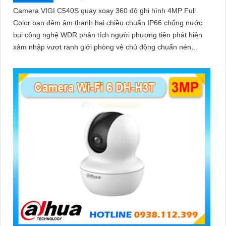
Camera VIGI C540S quay xoay 360 độ ghi hình 4MP Full
Color ban đêm âm thanh hai chiều chuẩn IP66 chống nước
bụi công nghệ WDR phân tích người phương tiện phát hiện
xâm nhập vượt ranh giới phòng vệ chủ động chuẩn nén
H.265+ tiết kiệm băng thông lưu trữ MicroSD 512GB quản lý
qua VIGI App VIGI Manager giám sát sắc nét hiệu quả