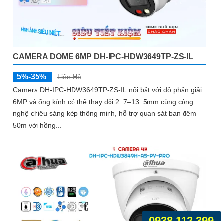
CAMERA DOME 6MP DH-IPC-HDW3649TP-ZS-IL
5%-35%
Liên Hệ
Camera DH-IPC-HDW3649TP-ZS-IL nổi bật với độ phân giải
6MP và ống kính có thể thay đổi 2. 7–13. 5mm cùng công
nghệ chiếu sáng kép thông minh, hỗ trợ quan sát ban đêm
50m với hồng...
0938.112.399