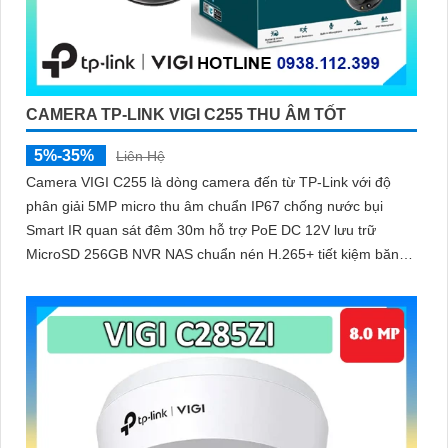
CAMERA TP-LINK VIGI C255 THU ÂM TỐT
5%-35%
Liên Hệ
Camera VIGI C255 là dòng camera đến từ TP-Link với độ
phân giải 5MP micro thu âm chuẩn IP67 chống nước bụi
Smart IR quan sát đêm 30m hỗ trợ PoE DC 12V lưu trữ
MicroSD 256GB NVR NAS chuẩn nén H.265+ tiết kiệm băng
thông nhận diện người xe vùng cảnh báo hành vi bất thường
quản lý qua VIGI App VIGI Manager trình duyệt web giám sát
sắc nét