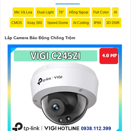
❂
4:
Kết nối mạng: Chọn camera có khả năng kết nối internet để
bạn có thể theo dõi từ xa qua điện thoại di động hoặc máy tính.
Mic Và Loa
Dual Light
78°
Hồng Ngoại
Full Color
AI
🛃
5:
Dễ sử dụng và cài đặt: Chọn hệ thống dễ sử dụng và cài
CMOS
Xoay 360
Speed Dome
AI Coding
IP66
3D DNR
đặt để tránh rắc rối trong quá trình sử dụng.
Tùy theo nhu cầu và ngân sách của bạn, bạn có thể tham khảo
Lắp Camera Báo Động Chống Trộm
các thương hiệu Camera Báo Động Chống Trộm nổi tiếng như
Hikvision, Dahua, Bosch, Axis, Foscam và nhiều thương hiệu
khác. Để chọn được sản phẩm phù hợp, bạn nên tham khảo các
đánh giá, so sánh và tư vấn từ các chuyên gia hoặc người đã sử
dụng sản phẩm trước đó.