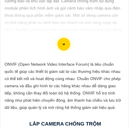
cường bảo vệ khu vực lắp đặt. Camera chống trộm sử dụng
ĐẶT
module phân tích hình ảnh và gửi cảnh báo xâm nhập qua điện
thoại thông qua phần mềm giám sát. Một số dòng camera còn
có khả năng phát ra cảnh báo âm thanh và ánh sáng ngay tại
PHỤ
chỗ. Lắp đặt camera an ninh chống trộm với khả năng báo động
KIỆN
nhạy qua điện thoại đang được ưu tiên cho các công trình gia
CAMERA
đình.
ONVIF (Open Network Video Interface Forum) là tiêu chuẩn
TƯ
quốc tế giúp các thiết bị giám sát từ các thương hiệu khác nhau
VẤN
Để lựa chọn hoàn hảo một hệ thống Camera Báo Động Chống
có thể kết nối và hoạt động cùng nhau. Chuẩn ONVIF cho phép
Trộm, bạn cần xem xét một số yếu tố sau đây:
DỊCH
camera và đầu ghi hình từ các hãng khác nhau dễ dàng giao
1:
Chất lượng hình ảnh: Chọn camera có độ phân giải cao
chắc
VỤ
tiếp, không cần thay đổi toàn bộ hệ thống. ONVIF hỗ trợ tính
chắn hơn
chất lượng hình ảnh rõ nét.
năng như phát hiện chuyển động, âm thanh hai chiều và lưu trữ
⚙
2:
Khả năng quan sát ban đêm: Chọn camera có chức năng
dữ liệu, giúp quản lý và mở rộng hệ thống giám sát hiệu quả.
quan sát trong điều kiện ánh sáng yếu hoặc ban đêm.
✴️
3:
Tính năng cảnh báo: Chọn hệ thống có tính năng cảnh báo
LẮP CAMERA CHỐNG TRỘM
khi phát hiện chuyển động hoặc âm thanh không bình thường.