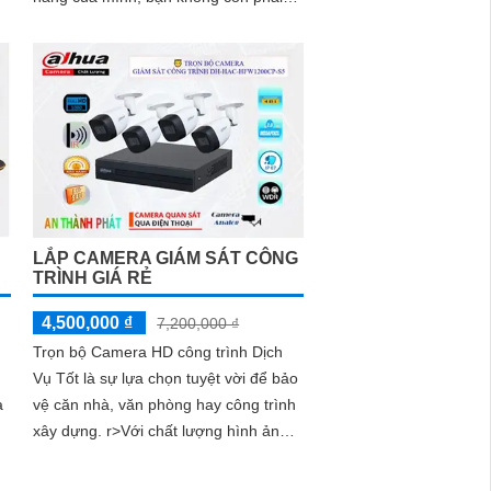
đau đầu vì những vụ trộm cắp, mất
đồ...
LẮP CAMERA GIÁM SÁT CÔNG
TRÌNH GIÁ RẺ
4,500,000 ₫
7,200,000 ₫
ủ
Trọn bộ Camera HD công trình Dịch
Vụ Tốt là sự lựa chọn tuyệt vời để bảo
a
vệ căn nhà, văn phòng hay công trình
xây dựng. r>Với chất lượng hình ảnh
h
sắc nét và độ phân giải cao, mang đến
một hệ thống giám sát hiệu quả