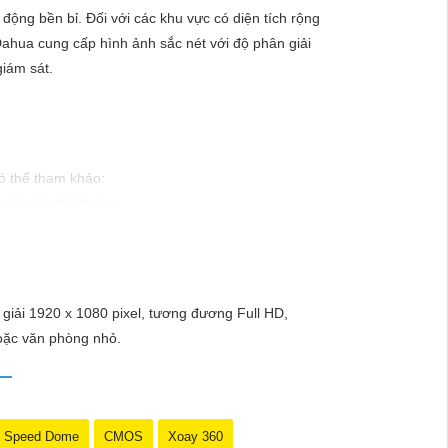
động bền bỉ. Đối với các khu vực có diện tích rộng
ahua cung cấp hình ảnh sắc nét với độ phân giải
giám sát.
có thể tham khảo:
 giá cả phải chăng.
trong nhà hoặc ngoài trời.
ắc nét.
chống nước.
ản phẩm chính hãng và đáng tin cậy.
 giải 1920 x 1080 pixel, tương đương Full HD,
hoặc văn phòng nhỏ.
Speed Dome
CMOS
Xoay 360