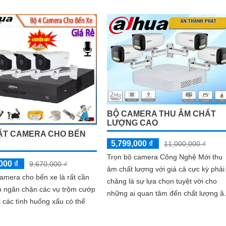
 dễ dàng nhìn rõ chi tiết từ xa
FULL HD 1080P
BỘ CAMERA THU ÂM CHẤT
LƯỢNG CAO
ẶT CAMERA CHO BẾN
5,799,000 ₫
11,000,000 ₫
Trọn bộ camera Công Nghệ Mới thu
000 ₫
9,670,000 ₫
âm chất lượng với giá cả cực kỳ phải
camera cho bến xe là rất cần
chăng là sự lựa chọn tuyệt vời cho
úp ngăn chặn các vụ trộm cướp
những ai quan tâm đến chất lượng 
ại các tình huống xấu có thể
thanh. r>Được thiết kế đặc biệt để...