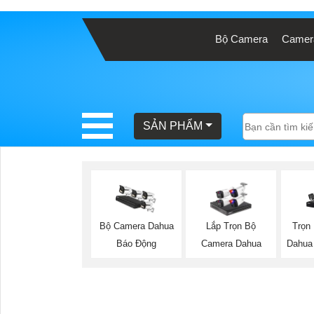
Bộ Camera
Camera
BÁO
GIÁ
TRỌN
GÓI
SẢN PHẨM
SẢN
PHẨM
Trọn
Bộ Camera Dahua
Lắp Trọn Bộ
Dahua
Báo Động
Camera Dahua
TƯ
VẤN
LẮP