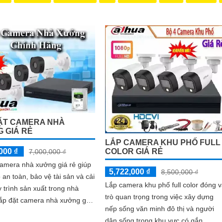
ẶT CAMERA NHÀ
 GIÁ RẺ
LẮP CAMERA KHU PHỐ FULL
000 ₫
COLOR GIÁ RẺ
7,000,000 ₫
camera nhà xưởng giá rẻ giúp
5,722,000 ₫
8,500,000 ₫
an toàn, bảo vệ tài sản và cải
Lắp camera khu phố full color đóng v
y trình sản xuất trong nhà
trò quan trọng trong việc xây dựng
nếp sống văn minh đô thị và người
hoạt động không mong...
dân sống trong khu vực có gắn