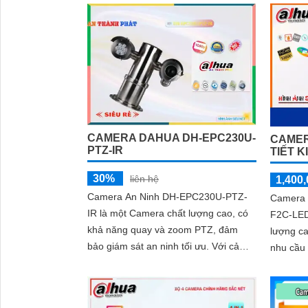
CAMERA DAHUA DH-EPC230U-
CAMER
PTZ-IR
TIẾT K
30%
liên hệ
1,400,
Camera An Ninh DH-EPC230U-PTZ-
Camera 
IR là một Camera chất lượng cao, có
F2C-LED
khả năng quay và zoom PTZ, đảm
lượng ca
bảo giám sát an ninh tối ưu. Với cảm
nhu cầu gi
biến hình ảnh 1/2
năng hồ
năng giá
lượng, r