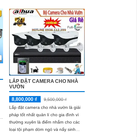
LẮP ĐẶT CAMERA CHO NHÀ
VƯỜN
8,800,000 ₫
9,500,000 ₫
Lắp đặt camera cho nhà vườn là giải
pháp tốt nhất quản lí cho gia đình vì
âm
thường xuyên là điểm nhắm cho các
loại tội phạm dòm ngó và nẩy sinh
những vấn đề trộm cắp cướp của