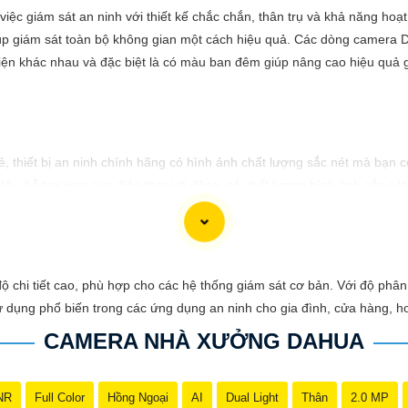
c giám sát an ninh với thiết kế chắc chắn, thân trụ và khả năng hoạt 
p giám sát toàn bộ không gian một cách hiệu quả. Các dòng camera D
iện khác nhau và đặc biệt là có màu ban đêm giúp nâng cao hiệu quả 
, thiết bị an ninh chính hãng có hình ảnh chất lượng sắc nét mà bạn 
, hỗ trợ xem qua điện thoại di động, có chất lượng hình ảnh sắc nét,
 chất lượng Full HD, hỗ trợ xoay 360 độ, phù hợp cho việc lắp đặt 
ân hồng ngoại, chất lượng 1MP, có khả năng quan sát ban đêm tốt, s
e chất lượng 2MP, hỗ trợ các tính năng như chống ngược sáng, 
 gốc xuất xứ của sản phẩm trước khi mua nhé để
Hoàn toàn tin cậy
là s
ộ chi tiết cao, phù hợp cho các hệ thống giám sát cơ bản. Với độ phân
ử dụng phổ biến trong các ứng dụng an ninh cho gia đình, cửa hàng, 
CAMERA NHÀ XƯỞNG DAHUA
NR
Full Color
Hồng Ngoại
AI
Dual Light
Thân
2.0 MP