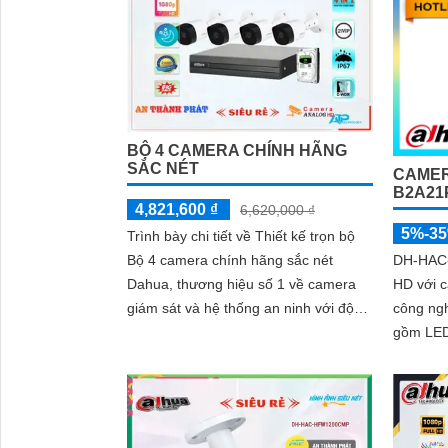
BỘ 4 CAMERA CHÍNH HÃNG
SẮC NÉT
CAMER
B2A21
4,821,600 ₫
6,620,000 ₫
5%-3
Trình bày chi tiết về Thiết kế trọn bộ
Bộ 4 camera chính hãng sắc nét
DH-HAC-
Dahua, thương hiệu số 1 về camera
HD với 
giám sát và hệ thống an ninh với độ
công ng
phân giải 2.0 MP cho nét cả ngày và
gồm LED
đêm
trợ ghi 
trợ 4 ch
micro tí
động từ