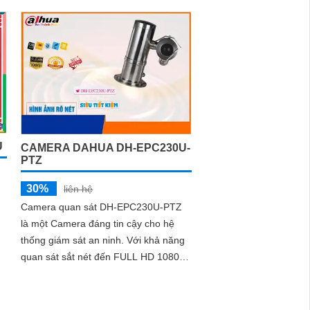
thậm chí.
U
CAMERA DAHUA DH-EPC230U-
PTZ
30%
liên hệ
Camera quan sát DH-EPC230U-PTZ
là một Camera đáng tin cậy cho hệ
thống giám sát an ninh. Với khả năng
quan sát sắt nét đến FULL HD 1080P,
camera này đảm bảo cho bạn những
hình ảnh chất lượng cao nhất