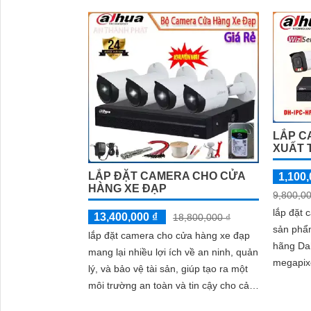
LẮP C
XUẤT 
LẮP ĐẶT CAMERA CHO CỬA
1,100,
HÀNG XE ĐẠP
9,800,00
lắp đặt 
13,400,000 ₫
18,800,000 ₫
sản phẩ
lắp đặt camera cho cửa hàng xe đạp
hãng Dahua. Với độ 
mang lại nhiều lợi ích về an ninh, quản
megapixe
lý, và bảo vệ tài sản, giúp tạo ra một
nét và ch
môi trường an toàn và tin cậy cho cả
khách hàng và doanh nghiệp của bạn.