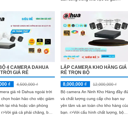
camera sẽ yên tâm hơn về trật tự xã
hội tại nơi đây
BỘ 4 CAMERA DAHUA
LẮP CAMERA KHO HÀNG GIÁ
 TRỜI GIÁ RẺ
RẺ TRỌN BỘ
000 ₫
8,000,000 ₫
4,500,000 ₫
12,000,000 ₫
amera giá rẻ Dahua ngoài trời
Bộ camera An Ninh Kho Hàng đầy đ
a chọn hoàn hảo cho việc giám
và chất lượng cung cấp cho bạn sự
inh tại nhà hoặc văn phòng
yên tâm và an toàn cho kho hàng củ
 bộ
bạn. r>Với cấu hình chất lượng, bộ
cung cấp hình ảnh sắt nét và
camera này ổn hơn cho bạn hình ản
ợng cao đến FULL HD 1080P,
sắc nét và rõ ràng với độ phân giải