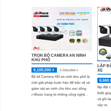
lợi ích của camera quan sát còn đáp
giúp bạn
ứng nhu cầu bảo vệ con người
TRỌN BỘ CAMERA AN NINH
KHU PHỐ
LẮP Đ
6,100,000 ₫
XE
7,700,000 ₫
Bộ kit Camera HD an ninh khu phố là
6,660,
một giải pháp hoàn hảo để bảo vệ và
lắp đặt 
giám sát an ninh cho khu vực sống.
thiết gi
r>Được trang bị những công nghệ
và ghi l
hiện đại nhất, bộ kit này sẽ mang đến
xảy ra.
sự an tâm cho người dùng