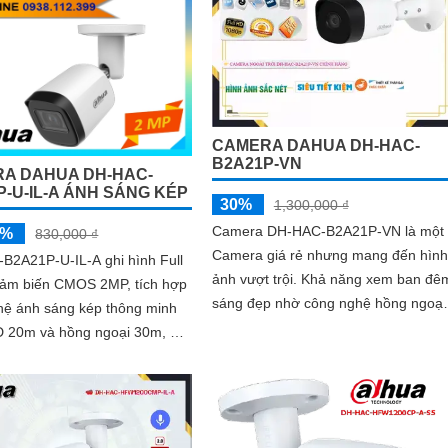
ngoại 30m và chế độ có màu ban đ
tầm xa lên đến 20m đảm bảo an nin
hiệu quả
CAMERA DAHUA DH-HAC-
B2A21P-VN
A DAHUA DH-HAC-
P-U-IL-A ÁNH SÁNG KÉP
30%
1,300,000 ₫
Camera DH-HAC-B2A21P-VN là một
5%
830,000 ₫
Camera giá rẻ nhưng mang đến hình
B2A21P-U-IL-A ghi hình Full
ảnh vượt trội. Khả năng xem ban đêm
cảm biến CMOS 2MP, tích hợp
sáng đẹp nhờ công nghệ hồng ngoại
hệ ánh sáng kép thông minh
20m giúp quan sát mọi góc nhìn
 20m và hồng ngoại 30m, hỗ
hình có màu vào ban đêm. Hỗ
ế độ CVI/TVI/AHD/Analog,
ch hợp, vỏ kim loại IP67, hoạt
 -40°C đến +60°C