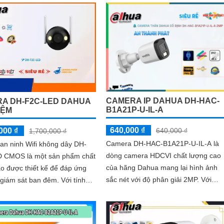
CAMERA IP DAHUA DH-HAC-
A DH-F2C-LED DAHUA
B1A21P-U-IL-A
IỆM
640,000 ₫
640,000 ₫
000 ₫
1,700,000 ₫
Camera DH-HAC-B1A21P-U-IL-A là
an ninh Wifi không dây DH-
dòng camera HDCVI chất lượng cao
 CMOS là một sản phẩm chất
của hãng Dahua mang lại hình ảnh
o được thiết kế để đáp ứng
sắc nét với độ phân giải 2MP. Với
ám sát ban đêm. Với tính
trang bị công nghệ ánh sáng kép
ng ngoại 30m, camera có khả
thông minh camera có khả năng
m sát và ghi lại hình ảnh chất
chuyển đổi linh hoạt chế độ hồng
õ nét cả ngày và đêm