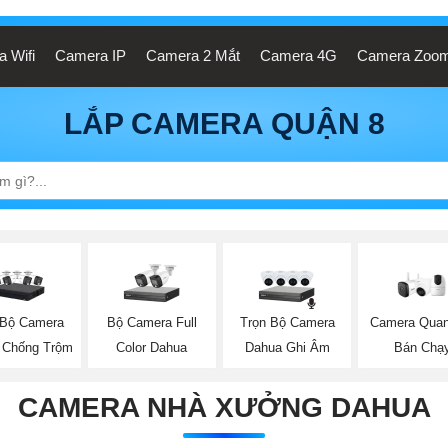
 Wifi
Camera IP
Camera 2 Mắt
Camera 4G
Camera Zoo
LẮP CAMERA QUẬN 8
 Bộ Camera
Bộ Camera Full
Trọn Bộ Camera
Camera Quan
 Chống Trộm
Color Dahua
Dahua Ghi Âm
Bán Chạ
CAMERA NHÀ XƯỞNG DAHUA