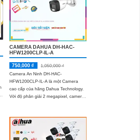
êm
h
CAMERA DAHUA DH-HAC-
HFW1200CLP-IL-A
750,000 ₫
1,050,000 ₫
Camera An Ninh DH-HAC-
HFW1200CLP-IL-A là một Camera
cao cấp của hãng Dahua Technology.
Với độ phân giải 2 megapixel, camera
này cho hình ảnh sắc nét và chi tiết