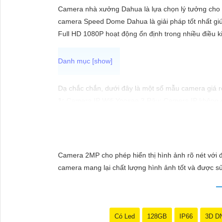
ĐẶT
Camera nhà xưởng Dahua là lựa chọn lý tưởng cho việ
camera Speed Dome Dahua là giải pháp tốt nhất giú
Full HD 1080P hoạt động ổn định trong nhiều điều k
PHỤ
KIỆN
CAMERA
Dạ chắc chắn, dưới đây là một số mẫu camera giá rẻ
1:
Camera IP Wifi Yoosee 3 Râu: Camera IP không dây
🎬
2:
Camera Vantech VP-C2112CP: Camera dạng dome,
TƯ
🌈
3:
Camera Hikvision DS-2CE56C0T-IRP: Camera th
VẤN
🔖
4:
Camera Dahua HAC-HDBW1200RP-Z: Camera dom
DỊCH
Nhớ kiểm tra kỹ thông số kỹ thuật cũng như nguồn
Camera 2MP cho phép hiển thị hình ảnh rõ nét với đ
VỤ
camera mang lại chất lượng hình ảnh tốt và được s
Có Led
128GB
IP66
3D D