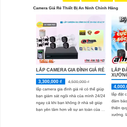
Camera Giá Rẻ Thiết Bị An Ninh Chính Hãng
LẮP CAMERA GIA ĐÌNH GIÁ RẺ
LẮP Đ
XƯỞNG
3,300,000 ₫
4,500,000 ₫
4,000,
lắp camera gia đình giá rẻ có thể giúp
lắp đặt 
bạn giám sát ngôi nhà của mình 24/24
'
đảm bảo 
ngay cả khi bạn không ở nhà sẽ giúp
thiện qu
bạn yên tâm hơn về sự an toàn của tài
xưởng. lắp đặt camera nhà xưởng ghi
sản và gia đình.
lại các 