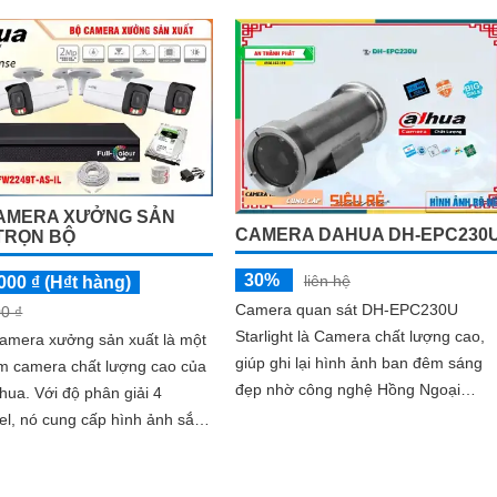
AMERA XƯỞNG SẢN
CAMERA DAHUA DH-EPC230
TRỌN BỘ
30%
liên hệ
000 ₫ (H₫t hàng)
Camera quan sát DH-EPC230U
0 ₫
Starlight là Camera chất lượng cao,
camera xưởng sản xuất là một
giúp ghi lại hình ảnh ban đêm sáng
m camera chất lượng cao của
đẹp nhờ công nghệ Hồng Ngoại
phân giải 4
100m. Với khả năng lắp đặt ngoài trời
l, nó cung cấp hình ảnh sắc
và thân kim...
i tiết