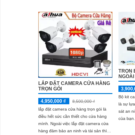
TRỌN 
NGOÀI
LẮP ĐẶT CAMERA CỬA HÀNG
3,900,
TRỌN GÓI
Bộ kit c
4,950,000 ₫
8,500,000 ₫
là sự lự
lắp đặt camera cửa hàng trọn gói là
sát an n
điều hết sức cần thiết cho cửa hàng
của bạn. r>Với giá cả phải chăng,
mình. Ngoài việc lắp đặt camera cửa
kit này 
hàng đảm bảo an ninh và tài sản thì
chất lư