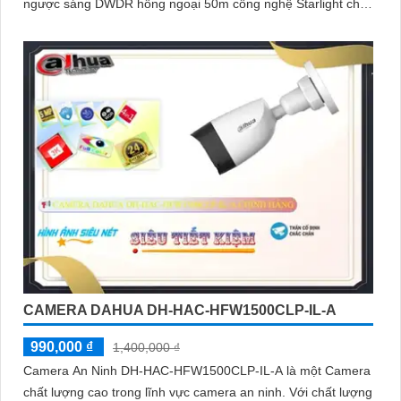
ngược sáng DWDR hồng ngoại 50m công nghệ Starlight cho
giám sát ban đêm tốt. Phù hợp lắp ngoài trời kho hàng nhà
xưởng
CAMERA DAHUA DH-HAC-HFW1500CLP-IL-A
990,000 ₫
1,400,000 ₫
Camera An Ninh DH-HAC-HFW1500CLP-IL-A là một Camera
chất lượng cao trong lĩnh vực camera an ninh. Với chất lượng