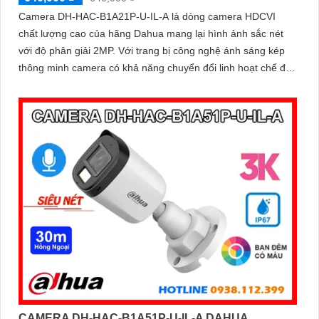
Camera DH-HAC-B1A21P-U-IL-A là dòng camera HDCVI
chất lượng cao của hãng Dahua mang lại hình ảnh sắc nét
với độ phân giải 2MP. Với trang bị công nghệ ánh sáng kép
thông minh camera có khả năng chuyển đổi linh hoạt chế độ
hồng ngoại 30m và chế độ có màu ban đêm tầm xa lên đến
20m đảm bảo an ninh hiệu quả
CAMERA DH-HAC-B1A51P-U-IL-A DAHUA