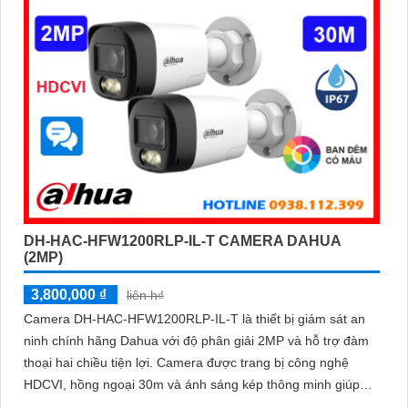
DH-HAC-HFW1200RLP-IL-T CAMERA DAHUA
(2MP)
3,800,000 ₫
liên h₫
Camera DH-HAC-HFW1200RLP-IL-T là thiết bị giám sát an
ninh chính hãng Dahua với độ phân giải 2MP và hỗ trợ đàm
thoại hai chiều tiện lợi. Camera được trang bị công nghệ
HDCVI, hồng ngoại 30m và ánh sáng kép thông minh giúp
quan sát rõ cả ngày lẫn đêm cho hình ảnh có màu vào ban