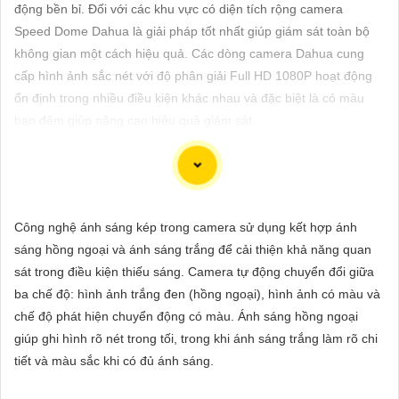
ĐẶT
động bền bỉ. Đối với các khu vực có diện tích rộng camera
Speed Dome Dahua là giải pháp tốt nhất giúp giám sát toàn bộ
không gian một cách hiệu quả. Các dòng camera Dahua cung
cấp hình ảnh sắc nét với độ phân giải Full HD 1080P hoạt động
PHỤ
ổn định trong nhiều điều kiện khác nhau và đặc biệt là có màu
KIỆN
ban đêm giúp nâng cao hiệu quả giám sát.
CAMERA
TƯ
Dạ chắc chắn, dưới đây là một số mẫu camera giá rẻ, thiết bị an
Công nghệ ánh sáng kép trong camera sử dụng kết hợp ánh
VẤN
ninh chính hãng có hình ảnh chất lượng sắc nét mà bạn có thể
sáng hồng ngoại và ánh sáng trắng để cải thiện khả năng quan
DỊCH
tham khảo:
sát trong điều kiện thiếu sáng. Camera tự động chuyển đổi giữa
VỤ
1:
Camera IP Wifi Yoosee 3 Râu: Camera IP không dây, hỗ trợ
ba chế độ: hình ảnh trắng đen (hồng ngoại), hình ảnh có màu và
xem qua điện thoại di động, có chất lượng hình ảnh sắc nét, giá
chế độ phát hiện chuyển động có màu. Ánh sáng hồng ngoại
cả phải chăng.
giúp ghi hình rõ nét trong tối, trong khi ánh sáng trắng làm rõ chi
🎬
2:
Camera Vantech VP-C2112CP: Camera dạng dome, chất
tiết và màu sắc khi có đủ ánh sáng.
lượng Full HD, hỗ trợ xoay 360 độ, phù hợp cho việc lắp đặt
trong nhà hoặc ngoài trời.