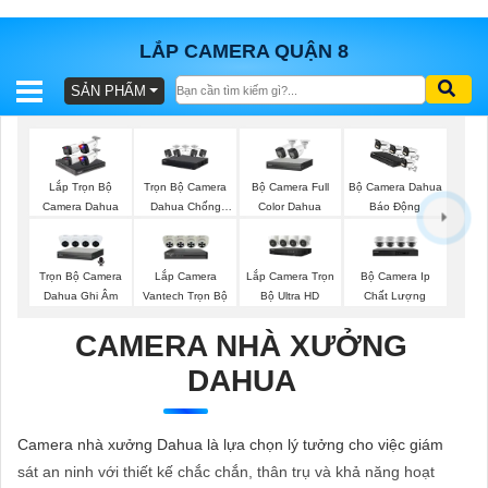
LẮP CAMERA QUẬN 8
SẢN PHẨM
BÁO
GIÁ
TRỌN
GÓI
Trọn Bộ Camera
Bộ Camera Full
Lắp Trọn Bộ
Bộ Camera Dahua
Dahua Chống
Color Dahua
Camera Dahua
Báo Động
Trộm
SẢN
Trọn Bộ Camera
Lắp Camera
Lắp Camera Trọn
Bộ Camera Ip
Dahua Ghi Âm
Vantech Trọn Bộ
Bộ Ultra HD
Chất Lượng
PHẨM
CAMERA NHÀ XƯỞNG
DAHUA
TƯ
VẤN
Camera nhà xưởng Dahua là lựa chọn lý tưởng cho việc giám
LẮP
sát an ninh với thiết kế chắc chắn, thân trụ và khả năng hoạt