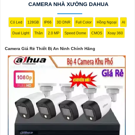
CAMERA NHÀ XƯỞNG DAHUA
🌈
3:
Camera Hikvision DS-2CE56C0T-IRP: Camera thân hồng
ngoại, chất lượng 1MP, có khả năng quan sát ban đêm tốt, sắc
nét.
Có Led
128GB
IP66
3D DNR
Full Color
Hồng Ngoại
AI
🔖
4:
Camera Dahua HAC-HDBW1200RP-Z: Camera dome chất
Dual Light
Thân
2.0 MP
Speed Dome
CMOS
Xoay 360
lượng 2MP, hỗ trợ các tính năng như chống ngược sáng, chống
nước.
Camera Giá Rẻ Thiết Bị An Ninh Chính Hãng
Nhớ kiểm tra kỹ thông số kỹ thuật cũng như nguồn gốc xuất xứ
của sản phẩm trước khi mua nhé để
Hoàn toàn tin cậy
là sản
phẩm chính hãng và đáng tin cậy.
'