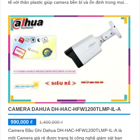
tế với thân plastic giúp camera bền bỉ và ổn định trong mọi
điều kiện thời tiết
CAMERA DAHUA DH-HAC-HFW1200TLMP-IL-A
990,000 ₫
1,400,000 ₫
Camera Đầu Ghi Dahua DH-HAC-HFW1200TLMP-IL-A là
một Camera giá rẻ được trang bị công nghệ giám sát ban