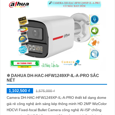
✲ DAHUA DH-HAC-HFW1249XP-IL-A-PRO SẮC
NÉT
1,102,500 ₫
1,575,000 ₫
Camera DH-HAC-HFW1249XP-IL-A-PRO thiết kế dạng dome
giá rẻ công nghệ ánh sáng kép thông minh HD 2MP WizColor
HDCVI Fixed-focal Bullet Camera công nghệ AI-ISP chống