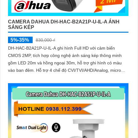
CAMERA DAHUA DH-HAC-B2A21P-U-IL-A ÁNH
SÁNG KÉP
5%-35%
830,000 ₫
DH-HAC-B2A21P-U-IL-A ghi hình Full HD với cảm biến
CMOS 2MP, tích hợp công nghệ ánh sáng kép thông minh
gồm LED 20m và hồng ngoại 30m, hỗ trợ ghi hình có màu
vào ban đêm. Hỗ trợ 4 chế độ CVI/TVI/AHD/Analog, micro
tích hợp, vỏ kim loại IP67, hoạt động từ -40°C đến +60°C