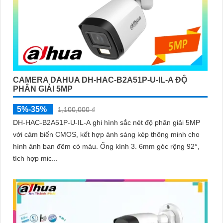
CAMERA DAHUA DH-HAC-B2A51P-U-IL-A ĐỘ
PHÂN GIẢI 5MP
5%-35%
1,100,000 ₫
DH-HAC-B2A51P-U-IL-A ghi hình sắc nét độ phân giải 5MP
với cảm biến CMOS, kết hợp ánh sáng kép thông minh cho
hình ảnh ban đêm có màu. Ống kính 3. 6mm góc rộng 92°,
tích hợp mic...