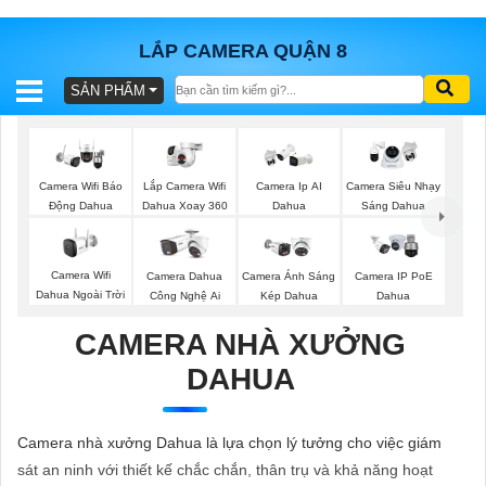
LẮP CAMERA QUẬN 8
SẢN PHẨM
BÁO
GIÁ
TRỌN
GÓI
Lắp Camera Wifi
Camera Wifi Báo
Camera Ip AI
Camera Siêu Nhạy
Dahua Xoay 360
Động Dahua
Dahua
Sáng Dahua
SẢN
Camera Wifi
Camera Dahua
Camera Ánh Sáng
Camera IP PoE
Dahua Ngoài Trời
Công Nghệ Ai
Kép Dahua
Dahua
PHẨM
CAMERA NHÀ XƯỞNG
DAHUA
TƯ
VẤN
Camera nhà xưởng Dahua là lựa chọn lý tưởng cho việc giám
LẮP
sát an ninh với thiết kế chắc chắn, thân trụ và khả năng hoạt