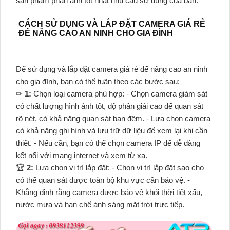
sản phẩm phản ánh tốt nhất nhu cầu sử dụng của bạn.
CÁCH SỬ DỤNG VÀ LẮP ĐẶT CAMERA GIÁ RẺ
ĐỂ NÂNG CAO AN NINH CHO GIA ĐÌNH
Để sử dụng và lắp đặt camera giá rẻ để nâng cao an ninh
cho gia đình, bạn có thể tuân theo các bước sau:
✏
1:
Chọn loại camera phù hợp: - Chọn camera giám sát
có chất lượng hình ảnh tốt, độ phân giải cao để quan sát
rõ nét, có khả năng quan sát ban đêm. - Lựa chọn camera
có khả năng ghi hình và lưu trữ dữ liệu để xem lại khi cần
thiết. - Nếu cần, bạn có thể chọn camera IP để dễ dàng
kết nối với mạng internet và xem từ xa.
️🏆
2:
Lựa chọn vị trí lắp đặt: - Chọn vị trí lắp đặt sao cho
có thể quan sát được toàn bộ khu vực cần bảo vệ. -
Khẳng định rằng camera được bảo vệ khỏi thời tiết xấu,
nước mưa và hạn chế ánh sáng mặt trời trực tiếp.