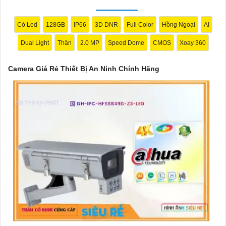
🌈
3:
Camera Hikvision DS-2CE56C0T-IRP: Camera thân hồng
ngoại, chất lượng 1MP, có khả năng quan sát ban đêm tốt, sắc
Có Led
128GB
IP66
3D DNR
Full Color
Hồng Ngoại
AI
nét.
Dual Light
Thân
2.0 MP
Speed Dome
CMOS
Xoay 360
🔖
4:
Camera Dahua HAC-HDBW1200RP-Z: Camera dome chất
lượng 2MP, hỗ trợ các tính năng như chống ngược sáng, chống
Camera Giá Rẻ Thiết Bị An Ninh Chính Hãng
nước.
Nhớ kiểm tra kỹ thông số kỹ thuật cũng như nguồn gốc xuất xứ
của sản phẩm trước khi mua nhé để
Hoàn toàn tin cậy
là sản
phẩm chính hãng và đáng tin cậy.
'