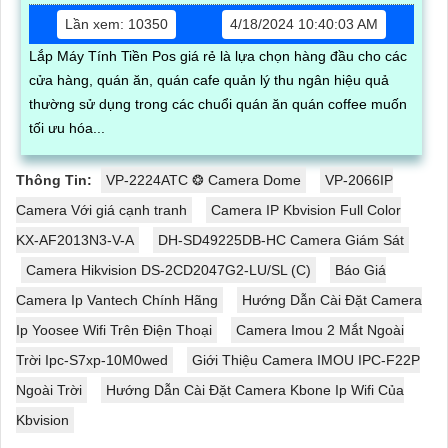
Lần xem: 10350
4/18/2024 10:40:03 AM
Lắp Máy Tính Tiền Pos giá rẻ là lựa chọn hàng đầu cho các
cửa hàng, quán ăn, quán cafe quản lý thu ngân hiệu quả
thường sử dụng trong các chuổi quán ăn quán coffee muốn
tối ưu hóa...
Thông Tin:
VP-2224ATC ❂ Camera Dome
VP-2066IP
Camera Với giá cạnh tranh
Camera IP Kbvision Full Color
KX-AF2013N3-V-A
DH-SD49225DB-HC Camera Giám Sát
Camera Hikvision DS-2CD2047G2-LU/SL (C)
Báo Giá
Camera Ip Vantech Chính Hãng
Hướng Dẫn Cài Đặt Camera
Ip Yoosee Wifi Trên Điện Thoại
Camera Imou 2 Mắt Ngoài
Trời Ipc-S7xp-10M0wed
Giới Thiệu Camera IMOU IPC-F22P
Ngoài Trời
Hướng Dẫn Cài Đặt Camera Kbone Ip Wifi Của
Kbvision