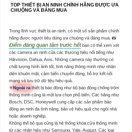
TOP THIẾT BỊ AN NINH CHÍNH HÃNG ĐƯỢC ƯA
CHUỘNG VÀ ĐÁNG MUA
Trong lĩnh vực thiết bị an ninh, có một số sản phẩm chính
hãng được người tiêu dùng ưa chuộng và đáng mua. 📸
Điểm đáng quan tâm trước hết
bạn có thể xem xét
các camera an ninh của các thương hiệu nổi tiếng như
Hikvision, Dahua, Axis. Những camera này thường có
chất lượng hình ảnh tốt, tính năng thông minh như nhận
diện khuôn mặt, cảm biến chuyển động, hỗ trợ kết nối
mạng và lưu trữ dữ liệu hiệu quả.
✳️
Ngoài ra
thiết bị báo động như bộ báo động chống trộm
thông minh cũng là một lựa chọn phổ biến. Các hãng như
Bosch, DSC, Honeywell cung cấp các sản phẩm báo
động an ninh đa tính năng, bảo vệ hiệu quả cho ngôi nhà
hoặc doanh nghiệp.
Không thể bỏ qua cũng là hệ thống khóa cửa thông minh
từ các nhãn hiệu như Samsung, Yale, August. Các loại