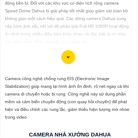
ĐẶT
động bền bỉ. Đối với các khu vực có diện tích rộng camera
Speed Dome Dahua là giải pháp tốt nhất giúp giám sát toàn bộ
không gian một cách hiệu quả. Các dòng camera Dahua cung
cấp hình ảnh sắc nét với độ phân giải Full HD 1080P hoạt động
PHỤ
ổn định trong nhiều điều kiện khác nhau và đặc biệt là có màu
KIỆN
ban đêm giúp nâng cao hiệu quả giám sát.
CAMERA
TƯ
Dạ chắc chắn, dưới đây là một số mẫu camera giá rẻ, thiết bị an
Camera công nghệ chống rung EIS (Electronic Image
VẤN
ninh chính hãng có hình ảnh chất lượng sắc nét mà bạn có thể
Stabilization) giúp mang lại hình ảnh ổn định, rõ nét ngay cả khi
DỊCH
tham khảo:
camera di chuyển hoặc bị rung. Công nghệ này sử dụng phần
VỤ
1:
Camera IP Wifi Yoosee 3 Râu: Camera IP không dây, hỗ trợ
mềm và cảm biến chuyển động (con quay hồi chuyển) để phát
xem qua điện thoại di động, có chất lượng hình ảnh sắc nét, giá
hiện và điều chỉnh các rung lắc, giảm thiểu hiện tượng mờ nhòe
cả phải chăng.
trong video
🎬
2:
Camera Vantech VP-C2112CP: Camera dạng dome, chất
lượng Full HD, hỗ trợ xoay 360 độ, phù hợp cho việc lắp đặt
CAMERA NHÀ XƯỞNG DAHUA
trong nhà hoặc ngoài trời.