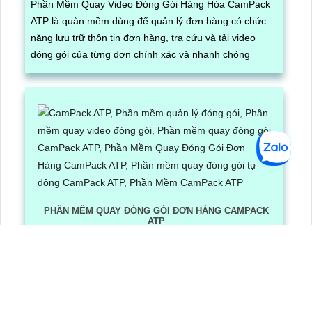
Phần Mềm Quay Video Đóng Gói Hàng Hóa CamPack
ATP là quàn mềm dùng để quản lý đơn hàng có chức
năng lưu trữ thôn tin đơn hàng, tra cứu và tải video
đóng gói của từng đơn chính xác và nhanh chóng
PHẦN MỀM QUAY ĐÓNG GÓI ĐƠN HÀNG CAMPACK
ATP
Lần xem: 1200
6/30/2026 3:16:12 PM
Phần Mềm Quay Đóng Gói Đơn Hàng CamPack ATP là
phần mềm có tích hợp công nghệ Ai nhận diện và dọc
mã QR/ bar code khi camera quay được mã vận đơn