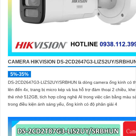
CAMERA HIKVISION DS-2CD2647G3-LIZS2UY/SRBHU
5%-35%
DS-2CD2647G3-LIZS2UY/SRBHUN là dòng camera ống kính có t
lên đến 4x, trang bị micro kép và loa hỗ trợ đàm thoại 2 chiều, kh
thẻ nhớ 512GB, tích hợp công nghệ AI trong việc cân bằng màu s
trong điều kiện ánh sáng yếu, ống kính có độ phân giải 4