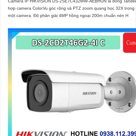
Camera IP HIKVISION DS-2SE7C432MW-AEBHUN là dòng Tande
hợp camera ColorVu góc rộng và PTZ zoom quang học 32X trong
một camera. Độ phân giải 4MP hồng ngoại 200m chuẩn nén H