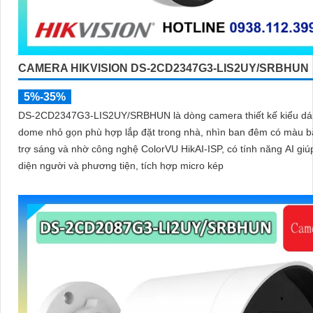
CAMERA HIKVISION DS-2CD2347G3-LIS2UY/SRBHUN
5%-35%
DS-2CD2347G3-LIS2UY/SRBHUN là dòng camera thiết kế kiểu d
dome nhỏ gọn phù hợp lắp đặt trong nhà, nhìn ban đêm có màu 
trợ sáng và nhờ công nghệ ColorVU HikAI-ISP, có tính năng AI gi
diện người và phương tiện, tích hợp micro kép