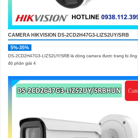
CAMERA HIKVISION DS-2CD2H47G3-LIZS2UY/SRB
5%-35%
DS-2CD2H47G3-LIZS2UY/SRB là dòng camera được trang bị ống 
độ phân giải 4