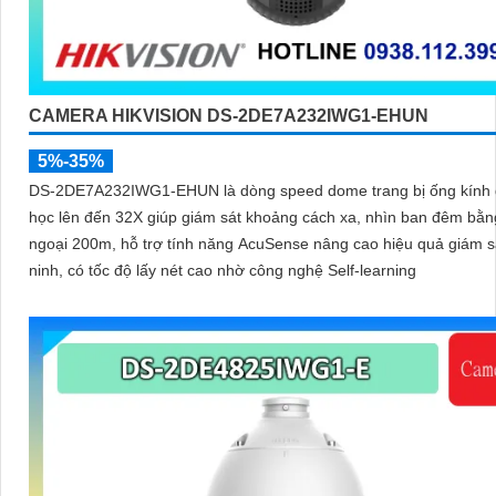
CAMERA HIKVISION DS-2DE7A232IWG1-EHUN
5%-35%
DS-2DE7A232IWG1-EHUN là dòng speed dome trang bị ống kính
học lên đến 32X giúp giám sát khoảng cách xa, nhìn ban đêm bằ
ngoại 200m, hỗ trợ tính năng AcuSense nâng cao hiệu quả giám s
ninh, có tốc độ lấy nét cao nhờ công nghệ Self-learning