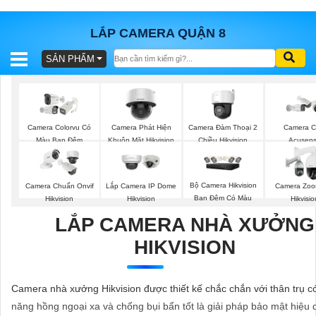
LẮP CAMERA QUẬN 8
SẢN PHẨM
BÁO
GIÁ
TRỌN
GÓI
Camera Phát Hiện
Camera Đàm Thoại 2
Camera Colorvu Có
Camera C
Khuôn Mặt Hikvision
Chiều Hikvision
Màu Ban Đêm
Acusen
SẢN
Bộ Camera Hikvision
Camera Chuẩn Onvif
Lắp Camera IP Dome
Camera Zoo
PHẨM
Ban Đêm Có Màu
Hikvision
Hikvision
Hikvisio
LẮP CAMERA NHÀ XƯỞNG
HIKVISION
TƯ
VẤN
Camera nhà xưởng Hikvision được thiết kế chắc chắn với thân trụ c
LẮP
năng hồng ngoại xa và chống bụi bẩn tốt là giải pháp bảo mật hiệu