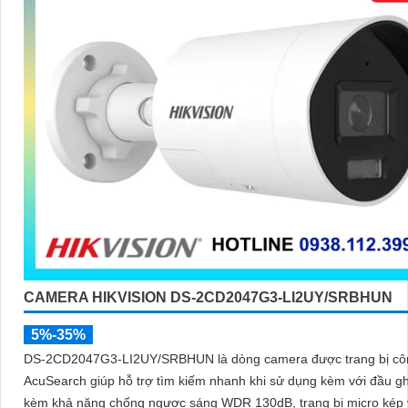
CAMERA HIKVISION DS-2CD2047G3-LI2UY/SRBHUN
5%-35%
DS-2CD2047G3-LI2UY/SRBHUN là dòng camera được trang bị cô
AcuSearch giúp hỗ trợ tìm kiếm nhanh khi sử dụng kèm với đầu gh
kèm khả năng chống ngược sáng WDR 130dB, trang bị micro kép 