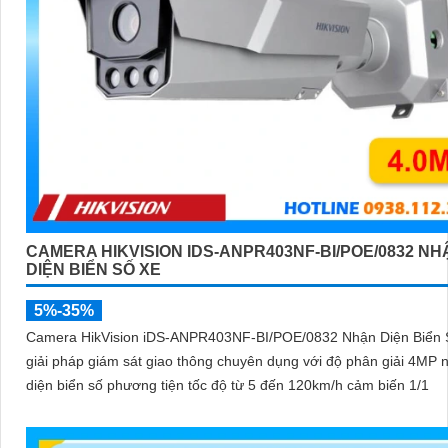
CAMERA HIKVISION IDS-ANPR403NF-BI/POE/0832 NH
DIỆN BIỂN SỐ XE
5%-35%
Camera HikVision iDS-ANPR403NF-BI/POE/0832 Nhận Diện Biển S
giải pháp giám sát giao thông chuyên dụng với độ phân giải 4MP 
diện biển số phương tiện tốc độ từ 5 đến 120km/h cảm biến 1/1