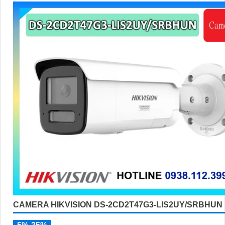
CAMERA HIKVISION DS-2CD2T47G3-LIS2UY/SRBHUN